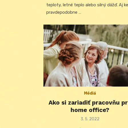
teploty, letné teplo alebo silný dážď. Aj k
pravdepodobne …
Médiá
Ako si zariadiť pracovňu p
home office?
Posted
3. 5. 2022
on