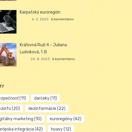
Karpatský euroregión
6. 3. 2023
6 komentárov
Kráľovná Ruží 4 – Juliana
Ludviková, 1. B
24. 8. 2023
6 komentárov
MY
ezpečnosť
(11)
darčeky
(11)
ezinfo
(20)
dezinformácie
(22)
igitálny marketing
(10)
euroregióny
(42)
urópska integrácia
(42)
hoaxy
(12)