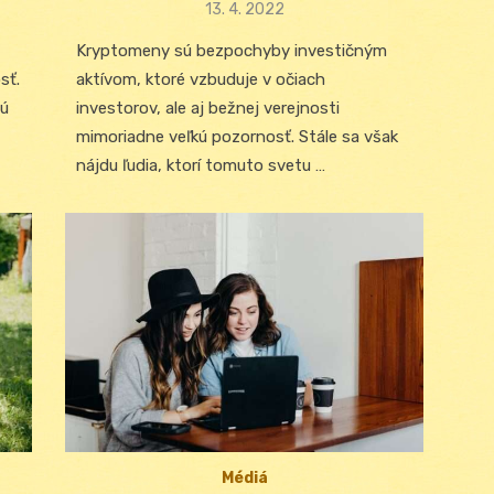
Posted
13. 4. 2022
on
Kryptomeny sú bezpochyby investičným
sť.
aktívom, ktoré vzbuduje v očiach
sú
investorov, ale aj bežnej verejnosti
mimoriadne veľkú pozornosť. Stále sa však
nájdu ľudia, ktorí tomuto svetu …
Médiá