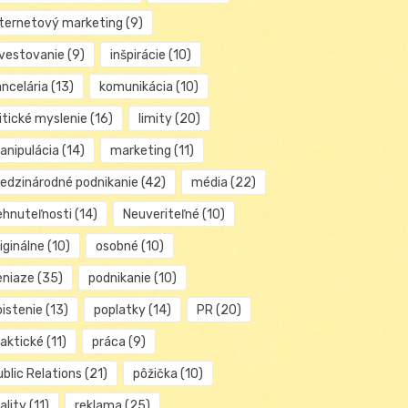
nternetový marketing
(9)
nvestovanie
(9)
inšpirácie
(10)
ancelária
(13)
komunikácia
(10)
itické myslenie
(16)
limity
(20)
anipulácia
(14)
marketing
(11)
edzinárodné podnikanie
(42)
média
(22)
ehnuteľnosti
(14)
Neuveriteľné
(10)
iginálne
(10)
osobné
(10)
eniaze
(35)
podnikanie
(10)
oistenie
(13)
poplatky
(14)
PR
(20)
raktické
(11)
práca
(9)
blic Relations
(21)
pôžička
(10)
ality
(11)
reklama
(25)