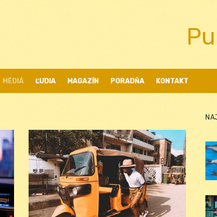
Pu
MÉDIÁ
ĽUDIA
MAGAZÍN
PORADŇA
KONTAKT
NA