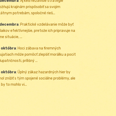
 decembra
:
Aj keď nezávislé stratégie
žňujú krajinám prispôsobiť sa svojim
kátnym potrebám, spoločné rieš...
 decembra
:
Praktické vzdelávanie môže byť
 laikov efektívnejšie, pretože ich pripravuje na
ne situácie, ...
 októbra
:
Hoci zábava na firemných
ujatiach môže pomôcť zlepšiť morálku a pocit
upatričnosti, prílišný ...
 októbra
:
Úplný zákaz hazardných hier by
ol znížiť s tým spojené sociálne problémy, ale
 by to mohlo vi...