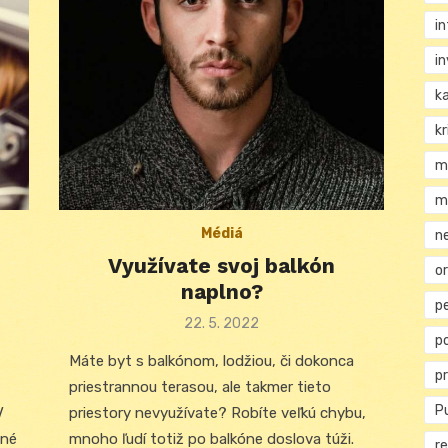
i
i
k
kr
m
m
Médiá
n
Využívate svoj balkón
or
naplno?
p
Posted
22. 5. 2022
p
on
Máte byt s balkónom, lodžiou, či dokonca
p
priestrannou terasou, ale takmer tieto
Pu
V
priestory nevyužívate? Robíte veľkú chybu,
mné
mnoho ľudí totiž po balkóne doslova túži.
re