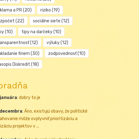
eklama a PR
(20)
riziko
(19)
ozpočet
(22)
sociálne siete
(12)
py
(10)
tipy na darčeky
(10)
ransparentnosť
(12)
výluky
(12)
kladanie firiem
(30)
zodpovednosť
(10)
sopis Diskredit
(18)
oradňa
 januára
:
dobry to je
 decembra
:
Áno, existujú obavy, že politické
ahovanie môže ovplyvniť prioritizáciu a
izáciu projektov v ...