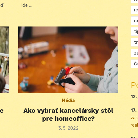
eď
Ide …
r
r
ti
t
za
Ča
P
12.
Médiá
re
Ako vybrať kancelársky stôl
17.
pre homeoffice?
zas
real
Posted
3. 5. 2022
on