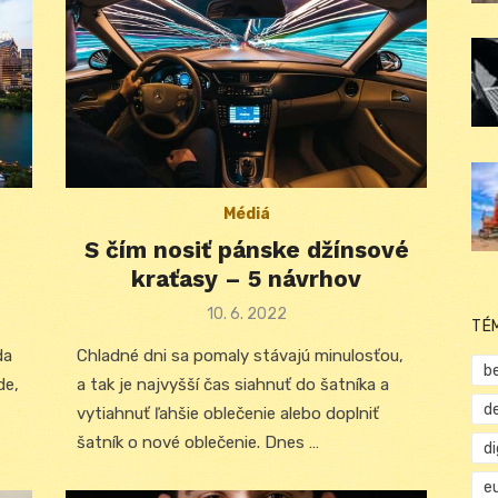
Médiá
S čím nosiť pánske džínsové
kraťasy – 5 návrhov
Posted
10. 6. 2022
TÉ
on
da
Chladné dni sa pomaly stávajú minulosťou,
b
de,
a tak je najvyšší čas siahnuť do šatníka a
d
vytiahnuť ľahšie oblečenie alebo doplniť
šatník o nové oblečenie. Dnes …
d
e