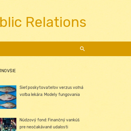
blic Relations
JNOVŠIE
Sieť poskytovateľov verzus voľná
voľba lekára: Modely fungovania
Núdzový fond: Finančný vankúš
pre neočakávané udalosti