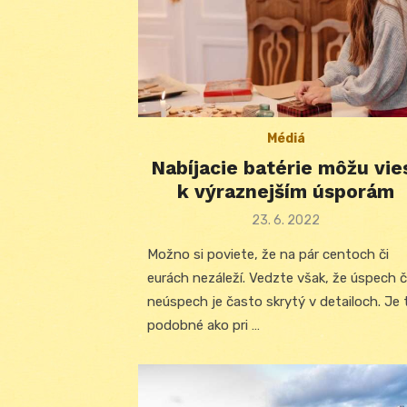
Médiá
Nabíjacie batérie môžu vie
k výraznejším úsporám
Posted
23. 6. 2022
on
Možno si poviete, že na pár centoch či
eurách nezáleží. Vedzte však, že úspech č
neúspech je často skrytý v detailoch. Je 
podobné ako pri …