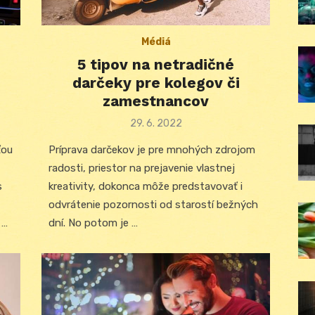
Médiá
5 tipov na netradičné
darčeky pre kolegov či
zamestnancov
Posted
29. 6. 2022
on
ťou
Príprava darčekov je pre mnohých zdrojom
radosti, priestor na prejavenie vlastnej
s
kreativity, dokonca môže predstavovať i
odvrátenie pozornosti od starostí bežných
 …
dní. No potom je …