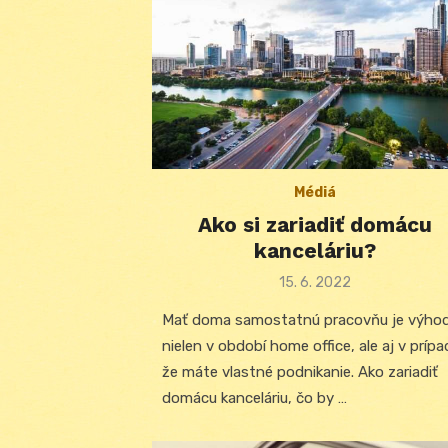
Médiá
Ako si zariadiť domácu
kanceláriu?
Posted
15. 6. 2022
on
Mať doma samostatnú pracovňu je výho
nielen v období home office, ale aj v prípa
že máte vlastné podnikanie. Ako zariadiť
domácu kanceláriu, čo by …