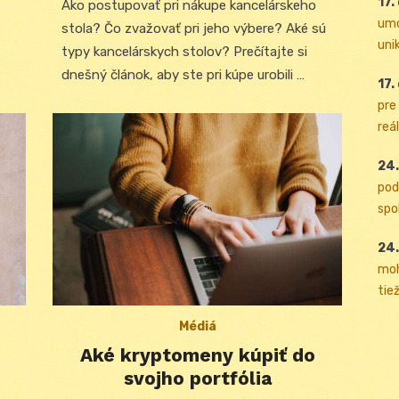
17.
Ako postupovať pri nákupe kancelárskeho
umo
stola? Čo zvažovať pri jeho výbere? Aké sú
uni
typy kancelárskych stolov? Prečítajte si
dnešný článok, aby ste pri kúpe urobili …
17.
pre
reál
24.
pod
spol
24.
moh
tiež
Médiá
Aké kryptomeny kúpiť do
svojho portfólia