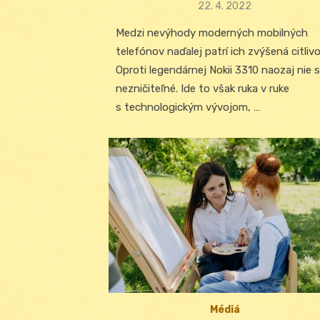
Posted
22. 4. 2022
on
Medzi nevýhody moderných mobilných
telefónov naďalej patrí ich zvýšená citlivo
Oproti legendárnej Nokii 3310 naozaj nie 
nezničiteľné. Ide to však ruka v ruke
s technologickým vývojom, …
Médiá