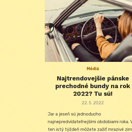
Médiá
Najtrendovejšie pánske
prechodné bundy na rok
2022? Tu sú!
Posted
22. 5. 2022
on
Jar a jeseň sú jednoducho
najnepredvídateľnejšími obdobiami roka. 
ten istý týždeň môžete zažiť mrazivé zi