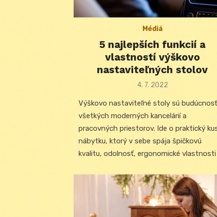
Médiá
5 najlepších funkcií a
vlastností výškovo
nastaviteľných stolov
Posted
4. 7. 2022
on
Výškovo nastaviteľné stoly sú budúcnos
všetkých moderných kancelárií a
pracovných priestorov. Ide o praktický ku
nábytku, ktorý v sebe spája špičkovú
kvalitu, odolnosť, ergonomické vlastnosti