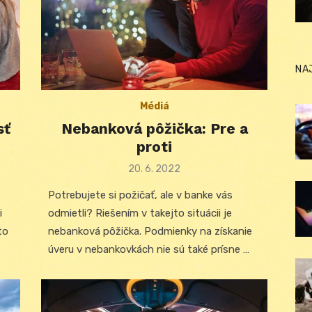
NA
Médiá
sť
Nebanková pôžička: Pre a
proti
Posted
20. 6. 2022
on
Potrebujete si požičať, ale v banke vás
i
odmietli? Riešením v takejto situácii je
to
nebanková pôžička. Podmienky na získanie
úveru v nebankovkách nie sú také prísne …