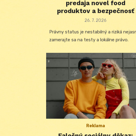
predaja novel food
produktov a bezpečnosť
Posted
26. 7. 2026
on
Právny status je nestabilný a riziká nejas
zamerajte sa na testy a lokálne právo.
Reklama
Falošný sociálny dôkaz: