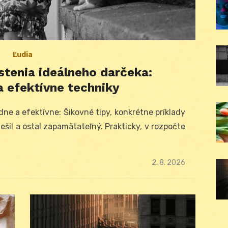
Ľudia
stenia ideálneho darčeka:
 efektívne techniky
adne a efektívne: Šikovné tipy, konkrétne príklady
šil a ostal zapamätateľný. Prakticky, v rozpočte
Posted
2. 8. 2026
on