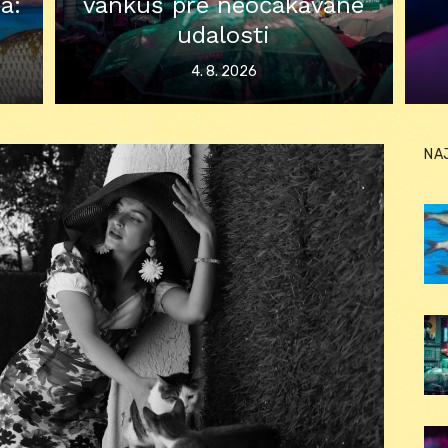
a:
vankúš pre neočakávané
udalosti
Posted
4. 8. 2026
on
NA