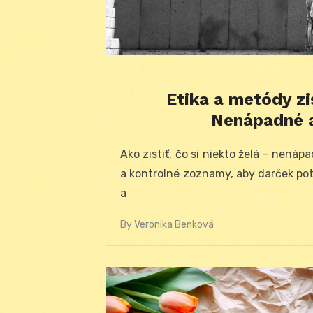
Etika a metódy zi
Nenápadné a
Ako zistiť, čo si niekto želá – nenáp
a kontrolné zoznamy, aby darček pote
a
By
Veronika Benková