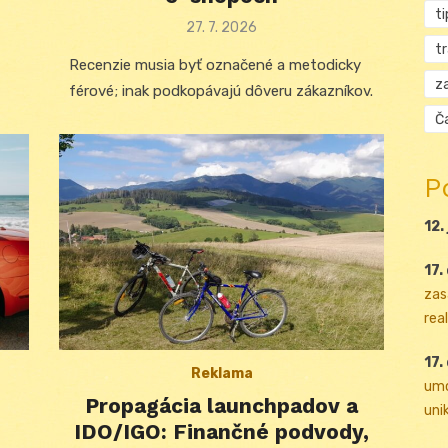
ti
Posted
27. 7. 2026
on
t
Recenzie musia byť označené a metodicky
za
férové; inak podkopávajú dôveru zákazníkov.
Ča
P
12.
17.
zas
real
17.
Reklama
umo
Propagácia launchpadov a
uni
IDO/IGO: Finančné podvody,