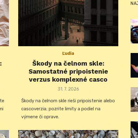
NA
Ľudia
:
Škody na čelnom skle:
Samostatné pripoistenie
verzus komplexné casco
Posted
31. 7. 2026
on
jte
Škody na čelnom skle rieši pripoistenie alebo
mi
cascoverzia; pozrite limity a podiel na
výmene či oprave.