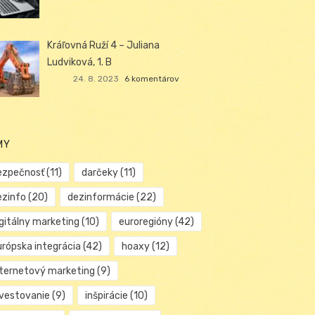
Kráľovná Ruží 4 – Juliana
Ludviková, 1. B
24. 8. 2023
6 komentárov
MY
ezpečnosť
(11)
darčeky
(11)
ezinfo
(20)
dezinformácie
(22)
igitálny marketing
(10)
euroregióny
(42)
urópska integrácia
(42)
hoaxy
(12)
nternetový marketing
(9)
nvestovanie
(9)
inšpirácie
(10)