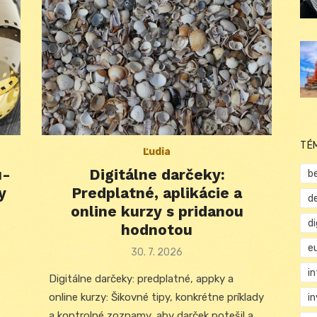
TÉ
Ľudia
u-
Digitálne darčeky:
b
y
Predplatné, aplikácie a
d
online kurzy s pridanou
d
hodnotou
e
Posted
30. 7. 2026
on
i
Digitálne darčeky: predplatné, appky a
online kurzy: Šikovné tipy, konkrétne príklady
i
a kontrolné zoznamy, aby darček potešil a