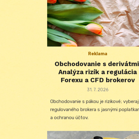
Reklama
Obchodovanie s derivátmi
Analýza rizík a regulácia
Forexu a CFD brokerov
Posted
31. 7. 2026
on
Obchodovanie s pákou je rizikové; vybera
regulovaného brokera s jasnými poplatka
a ochranou účtov.