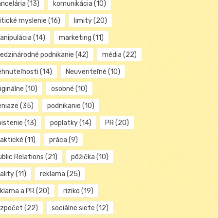
ancelária
(13)
komunikácia
(10)
itické myslenie
(16)
limity
(20)
anipulácia
(14)
marketing
(11)
edzinárodné podnikanie
(42)
média
(22)
ehnuteľnosti
(14)
Neuveriteľné
(10)
iginálne
(10)
osobné
(10)
eniaze
(35)
podnikanie
(10)
oistenie
(13)
poplatky
(14)
PR
(20)
raktické
(11)
práca
(9)
blic Relations
(21)
pôžička
(10)
ality
(11)
reklama
(25)
eklama a PR
(20)
riziko
(19)
ozpočet
(22)
sociálne siete
(12)