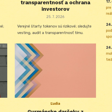
transparentnosť a ochrana
17.
pre
investorov
reál
Posted
25. 7. 2026
on
24.
né;
Verejné štarty tokenov sú rizikové; sledujte
pod
vesting, audit a transparentnosť tímu.
spol
24.
moh
tiež
Ľudia
Gurmánske darčeky z