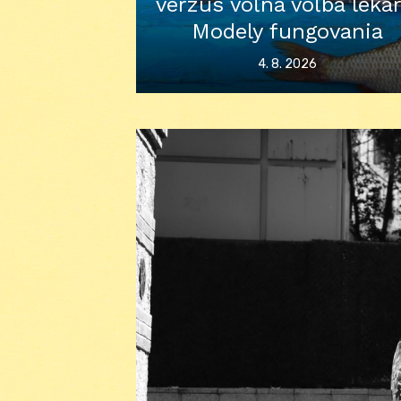
verzus voľná voľba lekár
Modely fungovania
Posted
4. 8. 2026
on