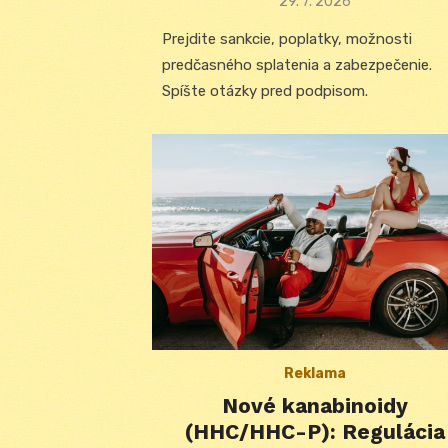
Posted
29. 7. 2026
on
Prejdite sankcie, poplatky, možnosti
predčasného splatenia a zabezpečenie.
Spíšte otázky pred podpisom.
Reklama
Nové kanabinoidy
(HHC/HHC-P): Regulácia