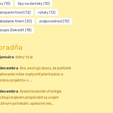
py
(10)
tipy na darčeky
(10)
ransparentnosť
(12)
výluky
(12)
kladanie firiem
(30)
zodpovednosť
(10)
sopis Diskredit
(18)
oradňa
 januára
:
dobry to je
 decembra
:
Áno, existujú obavy, že politické
ahovanie môže ovplyvniť prioritizáciu a
izáciu projektov v ...
 decembra
:
Aj keď nezávislé stratégie
žňujú krajinám prispôsobiť sa svojim
kátnym potrebám, spoločné rieš...