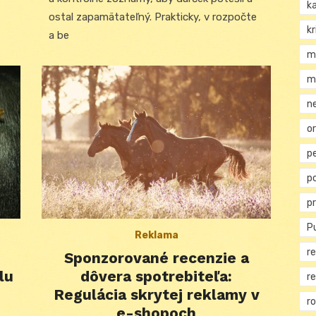
k
ostal zapamätateľný. Prakticky, v rozpočte
kr
a be
m
m
n
or
p
p
p
Pu
Reklama
re
Sponzorované recenzie a
lu
dôvera spotrebiteľa:
r
Regulácia skrytej reklamy v
r
e-shopoch