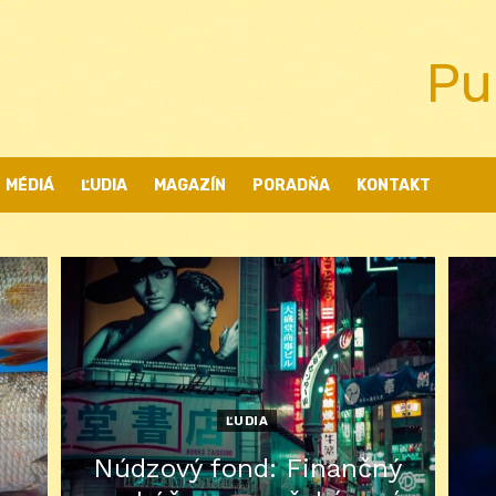
Pu
MÉDIÁ
ĽUDIA
MAGAZÍN
PORADŇA
KONTAKT
ĽUDIA
Núdzový fond: Finančný