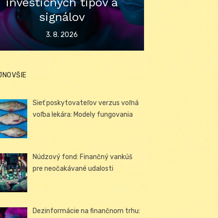
investičných tipov a
signálov
Posted
3. 8. 2026
on
JNOVŠIE
Sieť poskytovateľov verzus voľná
voľba lekára: Modely fungovania
Núdzový fond: Finančný vankúš
pre neočakávané udalosti
Dezinformácie na finančnom trhu: