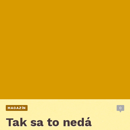
MAGAZÍN
0
Tak sa to nedá