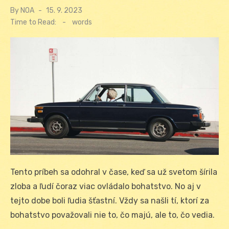
By
NOA
Posted
15. 9. 2023
on
Time to Read:
-
words
Tento príbeh sa odohral v čase, keď sa už svetom šírila
zloba a ľudí čoraz viac ovládalo bohatstvo. No aj v
tejto dobe boli ľudia šťastní. Vždy sa našli tí, ktorí za
bohatstvo považovali nie to, čo majú, ale to, čo vedia.