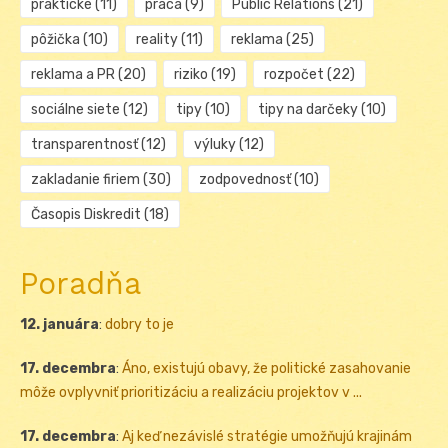
praktické
(11)
práca
(9)
Public Relations
(21)
pôžička
(10)
reality
(11)
reklama
(25)
reklama a PR
(20)
riziko
(19)
rozpočet
(22)
sociálne siete
(12)
tipy
(10)
tipy na darčeky
(10)
transparentnosť
(12)
výluky
(12)
zakladanie firiem
(30)
zodpovednosť
(10)
Časopis Diskredit
(18)
Poradňa
12. januára
:
dobry to je
17. decembra
:
Áno, existujú obavy, že politické zasahovanie
môže ovplyvniť prioritizáciu a realizáciu projektov v ...
17. decembra
:
Aj keď nezávislé stratégie umožňujú krajinám