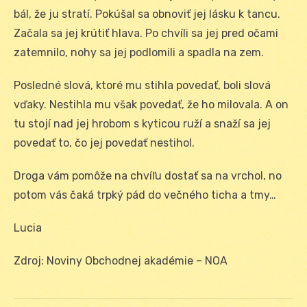
bál, že ju stratí. Pokúšal sa obnoviť jej lásku k tancu.
Začala sa jej krútiť hlava. Po chvíli sa jej pred očami
zatemnilo, nohy sa jej podlomili a spadla na zem.
Posledné slová, ktoré mu stihla povedať, boli slová
vďaky. Nestihla mu však povedať, že ho milovala. A on
tu stojí nad jej hrobom s kyticou ruží a snaží sa jej
povedať to, čo jej povedať nestihol.
Droga vám pomôže na chvíľu dostať sa na vrchol, no
potom vás čaká trpký pád do večného ticha a tmy…
Lucia
Zdroj: Noviny Obchodnej akadémie – NOA