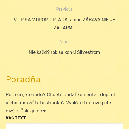
Previous
Navigácia
Previous
VTIP SA VTIPOM OPLÁCA, alebo ZÁBAVA NIE JE
v
post:
ZADARMO
článku
Next
Next
Nie každý rok sa končí Silvestrom
post:
Poradňa
Potrebujete radu? Chcete pridať komentár, doplniť
alebo upraviť túto stránku? Vyplňte textové pole
nižšie. Ďakujeme ♥
VÁŠ TEXT