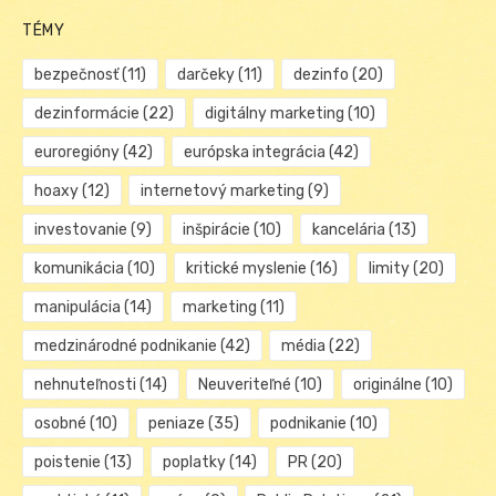
TÉMY
bezpečnosť
(11)
darčeky
(11)
dezinfo
(20)
dezinformácie
(22)
digitálny marketing
(10)
euroregióny
(42)
európska integrácia
(42)
hoaxy
(12)
internetový marketing
(9)
investovanie
(9)
inšpirácie
(10)
kancelária
(13)
komunikácia
(10)
kritické myslenie
(16)
limity
(20)
manipulácia
(14)
marketing
(11)
medzinárodné podnikanie
(42)
média
(22)
nehnuteľnosti
(14)
Neuveriteľné
(10)
originálne
(10)
osobné
(10)
peniaze
(35)
podnikanie
(10)
poistenie
(13)
poplatky
(14)
PR
(20)