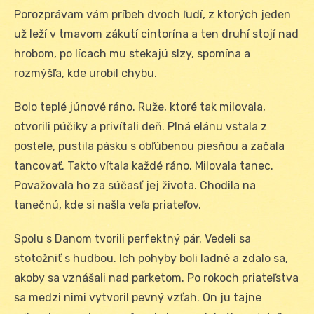
Porozprávam vám príbeh dvoch ľudí, z ktorých jeden
už leží v tmavom zákutí cintorína a ten druhí stojí nad
hrobom, po lícach mu stekajú slzy, spomína a
rozmýšľa, kde urobil chybu.
Bolo teplé júnové ráno. Ruže, ktoré tak milovala,
otvorili púčiky a privítali deň. Plná elánu vstala z
postele, pustila pásku s obľúbenou piesňou a začala
tancovať. Takto vítala každé ráno. Milovala tanec.
Považovala ho za súčasť jej života. Chodila na
tanečnú, kde si našla veľa priateľov.
Spolu s Danom tvorili perfektný pár. Vedeli sa
stotožniť s hudbou. Ich pohyby boli ladné a zdalo sa,
akoby sa vznášali nad parketom. Po rokoch priateľstva
sa medzi nimi vytvoril pevný vzťah. On ju tajne