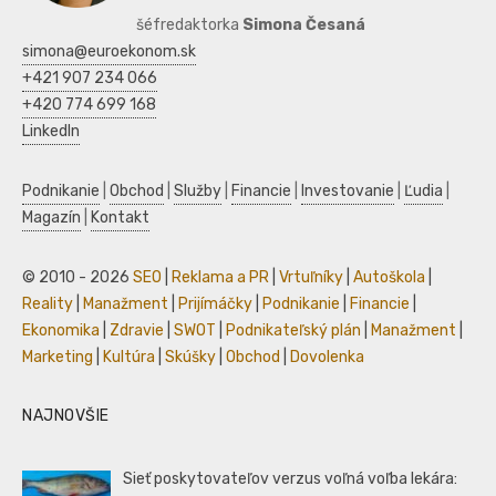
šéfredaktorka
Simona Česaná
simona@euroekonom.sk
+421 907 234 066
+420 774 699 168
LinkedIn
Podnikanie
|
Obchod
|
Služby
|
Financie
|
Investovanie
|
Ľudia
|
Magazín
|
Kontakt
© 2010 - 2026
SEO
|
Reklama a PR
|
Vrtuľníky
|
Autoškola
|
Reality
|
Manažment
|
Prijímáčky
|
Podnikanie
|
Financie
|
Ekonomika
|
Zdravie
|
SWOT
|
Podnikateľský plán
|
Manažment
|
Marketing
|
Kultúra
|
Skúšky
|
Obchod
|
Dovolenka
NAJNOVŠIE
Sieť poskytovateľov verzus voľná voľba lekára: