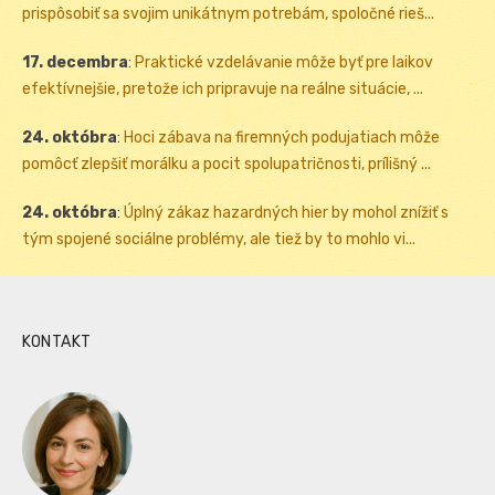
prispôsobiť sa svojim unikátnym potrebám, spoločné rieš...
17. decembra
:
Praktické vzdelávanie môže byť pre laikov
efektívnejšie, pretože ich pripravuje na reálne situácie, ...
24. októbra
:
Hoci zábava na firemných podujatiach môže
pomôcť zlepšiť morálku a pocit spolupatričnosti, prílišný ...
24. októbra
:
Úplný zákaz hazardných hier by mohol znížiť s
tým spojené sociálne problémy, ale tiež by to mohlo vi...
KONTAKT