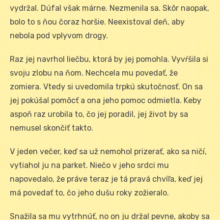
vydržal. Dúfal však márne. Nezmenila sa. Skôr naopak,
bolo to s ňou čoraz horšie. Neexistoval deň, aby
nebola pod vplyvom drogy.
Raz jej navrhol liečbu, ktorá by jej pomohla. Vyvŕšila si
svoju zlobu na ňom. Nechcela mu povedať, že
zomiera. Vtedy si uvedomila trpkú skutočnosť. On sa
jej pokúšal pomôcť a ona jeho pomoc odmietla. Keby
aspoň raz urobila to, čo jej poradil, jej život by sa
nemusel skončiť takto.
V jeden večer, keď sa už nemohol prizerať, ako sa ničí,
vytiahol ju na parket. Niečo v jeho srdci mu
napovedalo, že práve teraz je tá pravá chvíľa, keď jej
má povedať to, čo jeho dušu roky zožieralo.
Snažila sa mu vytrhnúť, no on ju držal pevne, akoby sa