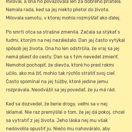
miloval, a ona ho považovala len za dobrého priateľa.
Nemala rada, keď sa jej niekto plietol do života.
Milovala samotu, v ktorej mohla rozmýšľať ako ďalej.
Po smrti otca sa strašne zmenila. Začala sa stýkať s
ľuďmi, ktorým na nej nezáležalo. Dan jej často vytýkal
spôsob jej života. Ona ho len odstrčila, že vraj sa jej
nemá pliesť do cesty. Dan sa s tým nevedel zmieriť.
Nemohol pochopiť, že dievča, ktoré ho pred rokmi
učilo, ako má žiť, mohlo tak rýchlo stratiť svoj cieľ.
Často spomínal na jej túžby, ktoré jedine jemu
rozprávala. Neodvážil sa jej povedať, že ju má rád.
Keď sa dozvedel, že berie drogy, veľmi sa v nej
sklamal. Nie raz premýšľal o tom, že jej dá pokoj, chcel
sa vytratiť z jej života. Jeho láska nej mu však
nedovolila opustiť ju. Niečo mu nahováralo, aby