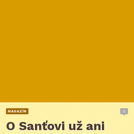
MAGAZÍN
0
O Sanťovi už ani