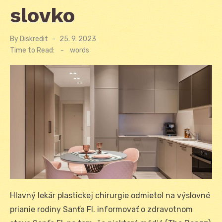
slovko
By
Diskredit
Posted
25. 9. 2023
on
Time to Read:
-
words
Hlavný lekár plastickej chirurgie odmietol na výslovné
prianie rodiny Sanťa Fl. informovať o zdravotnom