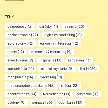
TÉMY
bezpečnosť
(12)
darčeky
(11)
dezinfo
(20)
dezinformácie
(22)
digitálny marketing
(10)
euroregióny
(42)
európska integrácia
(42)
hoaxy
(12)
internetový marketing
(9)
investovanie
(9)
inšpirácie
(10)
kancelária
(13)
komunikácia
(10)
kritické myslenie
(16)
limity
(20)
manipulácia
(14)
marketing
(11)
medzinárodné podnikanie
(42)
média
(22)
nehnuteľnosti
(14)
Neuveriteľné
(10)
originálne
(10)
osobné
(10)
peniaze
(35)
podnikanie
(10)