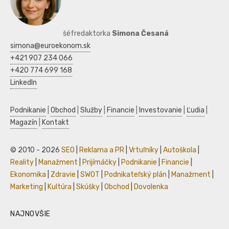
šéfredaktorka
Simona Česaná
simona@euroekonom.sk
+421 907 234 066
+420 774 699 168
LinkedIn
Podnikanie
|
Obchod
|
Služby
|
Financie
|
Investovanie
|
Ľudia
|
Magazín
|
Kontakt
© 2010 - 2026
SEO
|
Reklama a PR
|
Vrtuľníky
|
Autoškola
|
Reality
|
Manažment
|
Prijímáčky
|
Podnikanie
|
Financie
|
Ekonomika
|
Zdravie
|
SWOT
|
Podnikateľský plán
|
Manažment
|
Marketing
|
Kultúra
|
Skúšky
|
Obchod
|
Dovolenka
NAJNOVŠIE