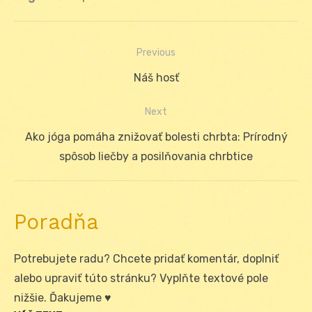
Previous
Navigácia
Previous
Náš hosť
v
post:
Next
článku
Next
Ako jóga pomáha znižovať bolesti chrbta: Prírodný
post:
spôsob liečby a posilňovania chrbtice
Poradňa
Potrebujete radu? Chcete pridať komentár, doplniť
alebo upraviť túto stránku? Vyplňte textové pole
nižšie. Ďakujeme ♥