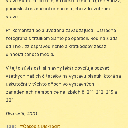
stave Sanťa Fl. po tom, čo niektoré médiá (The Bonzz)
priniesli skreslené informácie o jeho zdravotnom
stave.
Pri komentári bola uvedená zavádzajúca ilustračná
fotografia s titulkom Sanťo po operácii. Rodina žiada
od The …zz ospravedlnenie a krátkodobý zákaz
činnosti tohoto média.
V tejto súvislosti si hlavný lekár dovoľuje pozvať
všetkých našich čitateľov na výstavu plastík, ktorá sa
uskutoční v týchto dňoch vo výstavných
zariadeniach nemocnice na izbách č. 211, 212, 213 a
221.
Diskredit, 2001
Tag:
Časopis Diskredit