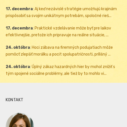
17. decembra
:
Aj keď nezávislé stratégie umožňujú krajinám
prispôsobiť sa svojim unikátnym potrebám, spoločné rieš...
17. decembra
:
Praktické vzdelávanie môže byť pre laikov
efektívnejšie, pretože ich pripravuje na reálne situácie, ...
24. októbra
:
Hoci zábava na firemných podujatiach môže
pomôcť zlepšiť morálku a pocit spolupatričnosti, prílišný ...
24. októbra
:
Úplný zákaz hazardných hier by mohol znížiť s
tým spojené sociálne problémy, ale tiež by to mohlo vi...
KONTAKT