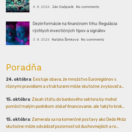
4. 8. 2026
Ján Gašparík
No comments
Dezinformácie na finančnom trhu: Regulácia
rýchlych investičných tipov a signálov
3. 8. 2026
Natália Šimková
No comments
Poradňa
24. októbra
:
Existuje obava, že množstvo Euroregiónov s
rôznymi pravidlami a strukturami môže skutočne zvyšovať a...
15. októbra
:
Zásah štátu do bankového sektora by mohol
pomôcť malým podnikom získať financovanie, ale takýto krok...
15. októbra
:
Zamerala sa na komerčné postavy ako Dedo Mráz
skutočne môže odvádzať pozornosť od duchovnejších a ro...