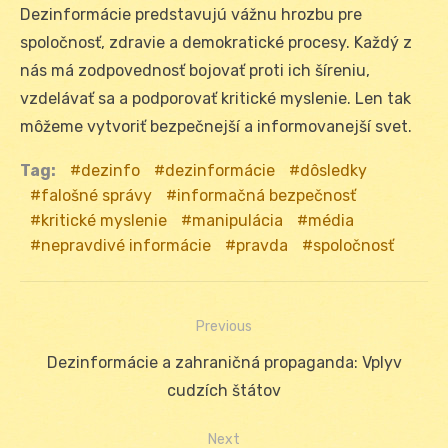
Dezinformácie predstavujú vážnu hrozbu pre
spoločnosť, zdravie a demokratické procesy. Každý z
nás má zodpovednosť bojovať proti ich šíreniu,
vzdelávať sa a podporovať kritické myslenie. Len tak
môžeme vytvoriť bezpečnejší a informovanejší svet.
Tag:
dezinfo
dezinformácie
dôsledky
falošné správy
informačná bezpečnosť
kritické myslenie
manipulácia
média
nepravdivé informácie
pravda
spoločnosť
Previous
Navigácia
Previous
Dezinformácie a zahraničná propaganda: Vplyv
v
post:
cudzích štátov
článku
Next