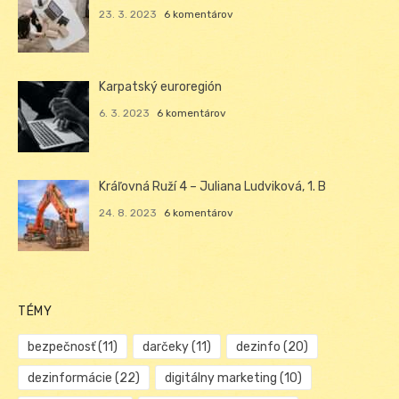
23. 3. 2023
6 komentárov
Karpatský euroregión
6. 3. 2023
6 komentárov
Kráľovná Ruží 4 – Juliana Ludviková, 1. B
24. 8. 2023
6 komentárov
TÉMY
bezpečnosť
(11)
darčeky
(11)
dezinfo
(20)
dezinformácie
(22)
digitálny marketing
(10)