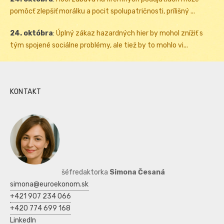
pomôcť zlepšiť morálku a pocit spolupatričnosti, prílišný ...
24. októbra
:
Úplný zákaz hazardných hier by mohol znížiť s
tým spojené sociálne problémy, ale tiež by to mohlo vi...
KONTAKT
šéfredaktorka
Simona Česaná
simona@euroekonom.sk
+421 907 234 066
+420 774 699 168
LinkedIn