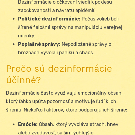
Dezinformácie o očkovaní viedli k poklesu
zaočkovanosti a návratu epidémií.
Politické dezinformácie:
Počas volieb boli
šírené falošné správy na manipuláciu verejnej
mienky.
Poplašné správy:
Nepodložené správy o
hrozbách vyvolali paniku a chaos.
Prečo sú dezinformácie
účinné?
Dezinformácie často využívajú emocionálny obsah,
ktorý ľahko upúta pozornosť a motivuje ľudí k ich
šíreniu. Niekoľko faktorov, ktoré podporujú ich šírenie:
Emócie:
Obsah, ktorý vyvoláva strach, hnev
alebo zvedavosť, sa šíri rýchlejšie.