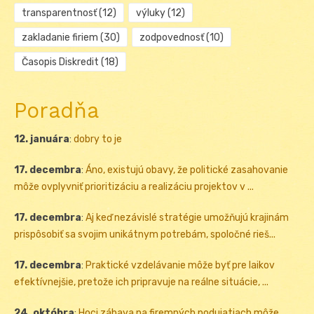
transparentnosť
(12)
výluky
(12)
zakladanie firiem
(30)
zodpovednosť
(10)
Časopis Diskredit
(18)
Poradňa
12. januára
:
dobry to je
17. decembra
:
Áno, existujú obavy, že politické zasahovanie
môže ovplyvniť prioritizáciu a realizáciu projektov v ...
17. decembra
:
Aj keď nezávislé stratégie umožňujú krajinám
prispôsobiť sa svojim unikátnym potrebám, spoločné rieš...
17. decembra
:
Praktické vzdelávanie môže byť pre laikov
efektívnejšie, pretože ich pripravuje na reálne situácie, ...
24. októbra
:
Hoci zábava na firemných podujatiach môže