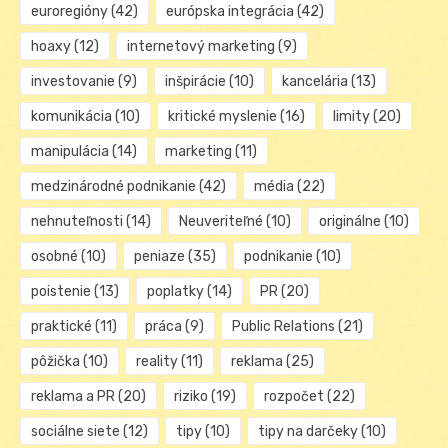
euroregióny
(42)
európska integrácia
(42)
hoaxy
(12)
internetový marketing
(9)
investovanie
(9)
inšpirácie
(10)
kancelária
(13)
komunikácia
(10)
kritické myslenie
(16)
limity
(20)
manipulácia
(14)
marketing
(11)
medzinárodné podnikanie
(42)
média
(22)
nehnuteľnosti
(14)
Neuveriteľné
(10)
originálne
(10)
osobné
(10)
peniaze
(35)
podnikanie
(10)
poistenie
(13)
poplatky
(14)
PR
(20)
praktické
(11)
práca
(9)
Public Relations
(21)
pôžička
(10)
reality
(11)
reklama
(25)
reklama a PR
(20)
riziko
(19)
rozpočet
(22)
sociálne siete
(12)
tipy
(10)
tipy na darčeky
(10)