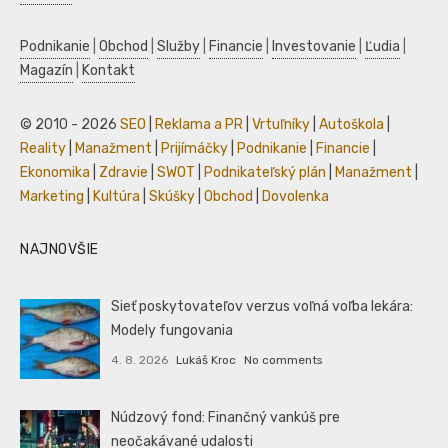
Podnikanie
|
Obchod
|
Služby
|
Financie
|
Investovanie
|
Ľudia
|
Magazín
|
Kontakt
© 2010 - 2026
SEO
|
Reklama a PR
|
Vrtuľníky
|
Autoškola
|
Reality
|
Manažment
|
Prijímáčky
|
Podnikanie
|
Financie
|
Ekonomika
|
Zdravie
|
SWOT
|
Podnikateľský plán
|
Manažment
|
Marketing
|
Kultúra
|
Skúšky
|
Obchod
|
Dovolenka
NAJNOVŠIE
Sieť poskytovateľov verzus voľná voľba lekára:
Modely fungovania
4. 8. 2026
Lukáš Kroc
No comments
Núdzový fond: Finančný vankúš pre
neočakávané udalosti