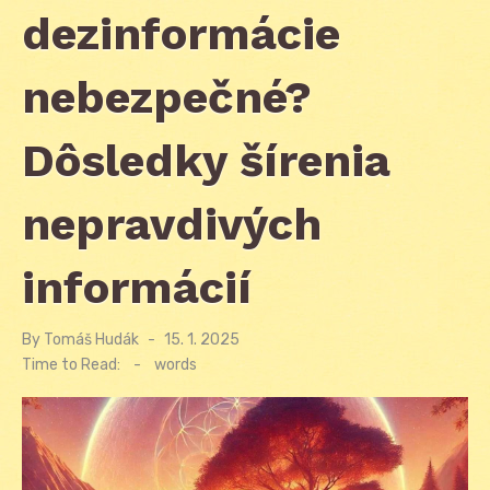
dezinformácie
nebezpečné?
Dôsledky šírenia
nepravdivých
informácií
By
Tomáš Hudák
Posted
15. 1. 2025
on
Time to Read:
-
words