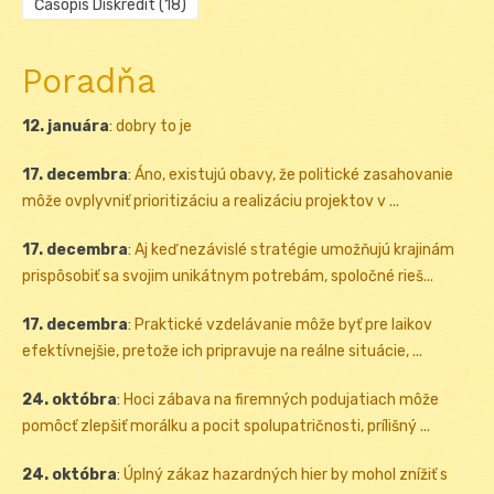
Časopis Diskredit
(18)
Poradňa
12. januára
:
dobry to je
17. decembra
:
Áno, existujú obavy, že politické zasahovanie
môže ovplyvniť prioritizáciu a realizáciu projektov v ...
17. decembra
:
Aj keď nezávislé stratégie umožňujú krajinám
prispôsobiť sa svojim unikátnym potrebám, spoločné rieš...
17. decembra
:
Praktické vzdelávanie môže byť pre laikov
efektívnejšie, pretože ich pripravuje na reálne situácie, ...
24. októbra
:
Hoci zábava na firemných podujatiach môže
pomôcť zlepšiť morálku a pocit spolupatričnosti, prílišný ...
24. októbra
:
Úplný zákaz hazardných hier by mohol znížiť s