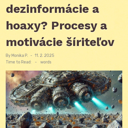
dezinformácie a
hoaxy? Procesy a
motivácie šíriteľov
By
Monika P.
Posted
11. 2. 2025
on
Time to Read:
-
words