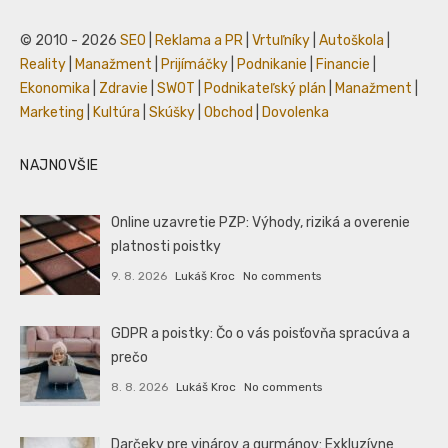
© 2010 - 2026
SEO
|
Reklama a PR
|
Vrtuľníky
|
Autoškola
|
Reality
|
Manažment
|
Prijímáčky
|
Podnikanie
|
Financie
|
Ekonomika
|
Zdravie
|
SWOT
|
Podnikateľský plán
|
Manažment
|
Marketing
|
Kultúra
|
Skúšky
|
Obchod
|
Dovolenka
NAJNOVŠIE
Online uzavretie PZP: Výhody, riziká a overenie
platnosti poistky
9. 8. 2026
Lukáš Kroc
No comments
GDPR a poistky: Čo o vás poisťovňa spracúva a
prečo
8. 8. 2026
Lukáš Kroc
No comments
Darčeky pre vinárov a gurmánov: Exkluzívne