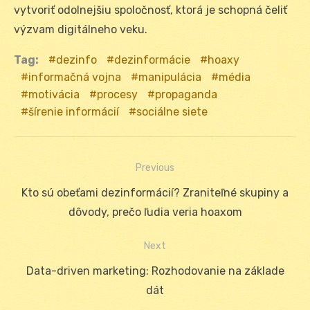
vytvoriť odolnejšiu spoločnosť, ktorá je schopná čeliť
výzvam digitálneho veku.
Tag:
dezinfo
dezinformácie
hoaxy
informačná vojna
manipulácia
média
motivácia
procesy
propaganda
šírenie informácií
sociálne siete
Previous
Navigácia
Previous
Kto sú obeťami dezinformácií? Zraniteľné skupiny a
v
post:
dôvody, prečo ľudia veria hoaxom
článku
Next
Next
Data-driven marketing: Rozhodovanie na základe
post:
dát