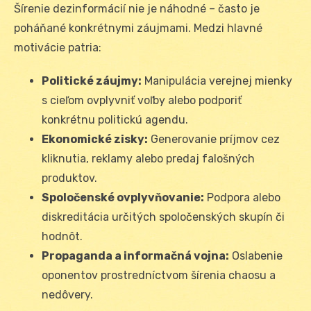
Šírenie dezinformácií nie je náhodné – často je
poháňané konkrétnymi záujmami. Medzi hlavné
motivácie patria:
Politické záujmy:
Manipulácia verejnej mienky
s cieľom ovplyvniť voľby alebo podporiť
konkrétnu politickú agendu.
Ekonomické zisky:
Generovanie príjmov cez
kliknutia, reklamy alebo predaj falošných
produktov.
Spoločenské ovplyvňovanie:
Podpora alebo
diskreditácia určitých spoločenských skupín či
hodnôt.
Propaganda a informačná vojna:
Oslabenie
oponentov prostredníctvom šírenia chaosu a
nedôvery.