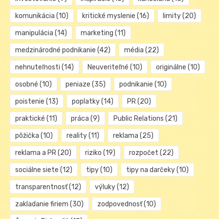
komunikácia
(10)
kritické myslenie
(16)
limity
(20)
manipulácia
(14)
marketing
(11)
medzinárodné podnikanie
(42)
média
(22)
nehnuteľnosti
(14)
Neuveriteľné
(10)
originálne
(10)
osobné
(10)
peniaze
(35)
podnikanie
(10)
poistenie
(13)
poplatky
(14)
PR
(20)
praktické
(11)
práca
(9)
Public Relations
(21)
pôžička
(10)
reality
(11)
reklama
(25)
reklama a PR
(20)
riziko
(19)
rozpočet
(22)
sociálne siete
(12)
tipy
(10)
tipy na darčeky
(10)
transparentnosť
(12)
výluky
(12)
zakladanie firiem
(30)
zodpovednosť
(10)