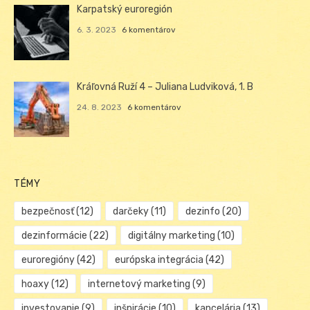
Karpatský euroregión
6. 3. 2023
6 komentárov
Kráľovná Ruží 4 – Juliana Ludviková, 1. B
24. 8. 2023
6 komentárov
TÉMY
bezpečnosť
(12)
darčeky
(11)
dezinfo
(20)
dezinformácie
(22)
digitálny marketing
(10)
euroregióny
(42)
európska integrácia
(42)
hoaxy
(12)
internetový marketing
(9)
investovanie
(9)
inšpirácie
(10)
kancelária
(13)