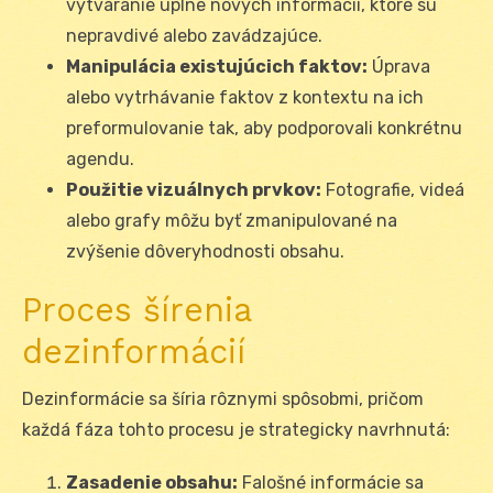
vytváranie úplne nových informácií, ktoré sú
nepravdivé alebo zavádzajúce.
Manipulácia existujúcich faktov:
Úprava
alebo vytrhávanie faktov z kontextu na ich
preformulovanie tak, aby podporovali konkrétnu
agendu.
Použitie vizuálnych prvkov:
Fotografie, videá
alebo grafy môžu byť zmanipulované na
zvýšenie dôveryhodnosti obsahu.
Proces šírenia
dezinformácií
Dezinformácie sa šíria rôznymi spôsobmi, pričom
každá fáza tohto procesu je strategicky navrhnutá:
Zasadenie obsahu:
Falošné informácie sa