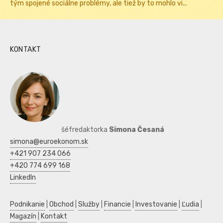
tým spojené sociálne problémy, ale tiež by to mohlo vi...
KONTAKT
šéfredaktorka
Simona Česaná
simona@euroekonom.sk
+421 907 234 066
+420 774 699 168
LinkedIn
Podnikanie
|
Obchod
|
Služby
|
Financie
|
Investovanie
|
Ľudia
|
Magazín
|
Kontakt