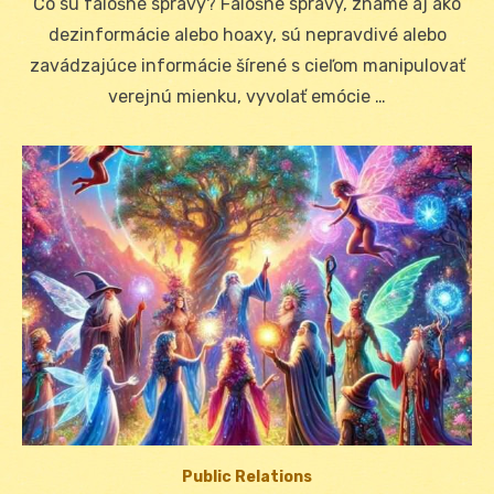
Čo sú falošné správy? Falošné správy, známe aj ako
dezinformácie alebo hoaxy, sú nepravdivé alebo
zavádzajúce informácie šírené s cieľom manipulovať
verejnú mienku, vyvolať emócie …
Public Relations