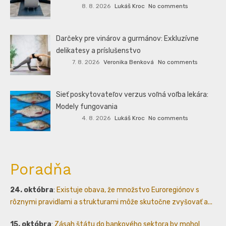
8. 8. 2026
Lukáš Kroc
No comments
Darčeky pre vinárov a gurmánov: Exkluzívne
delikatesy a príslušenstvo
7. 8. 2026
Veronika Benková
No comments
Sieť poskytovateľov verzus voľná voľba lekára:
Modely fungovania
4. 8. 2026
Lukáš Kroc
No comments
Poradňa
24. októbra
:
Existuje obava, že množstvo Euroregiónov s
rôznymi pravidlami a strukturami môže skutočne zvyšovať a...
15. októbra
:
Zásah štátu do bankového sektora by mohol