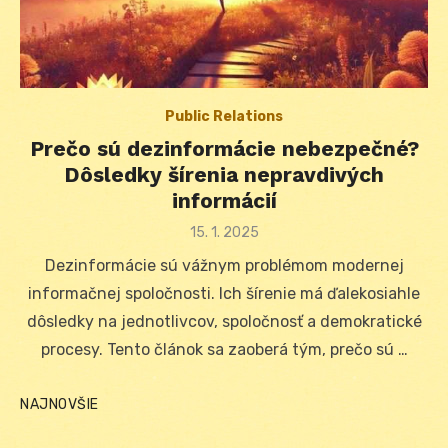
Public Relations
Prečo sú dezinformácie nebezpečné?
Dôsledky šírenia nepravdivých
informácií
Posted
15. 1. 2025
on
Dezinformácie sú vážnym problémom modernej
informačnej spoločnosti. Ich šírenie má ďalekosiahle
dôsledky na jednotlivcov, spoločnosť a demokratické
procesy. Tento článok sa zaoberá tým, prečo sú …
NAJNOVŠIE