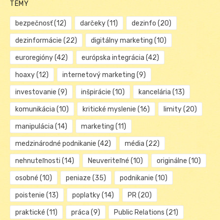
TÉMY
bezpečnosť
(12)
darčeky
(11)
dezinfo
(20)
dezinformácie
(22)
digitálny marketing
(10)
euroregióny
(42)
európska integrácia
(42)
hoaxy
(12)
internetový marketing
(9)
investovanie
(9)
inšpirácie
(10)
kancelária
(13)
komunikácia
(10)
kritické myslenie
(16)
limity
(20)
manipulácia
(14)
marketing
(11)
medzinárodné podnikanie
(42)
média
(22)
nehnuteľnosti
(14)
Neuveriteľné
(10)
originálne
(10)
osobné
(10)
peniaze
(35)
podnikanie
(10)
poistenie
(13)
poplatky
(14)
PR
(20)
praktické
(11)
práca
(9)
Public Relations
(21)