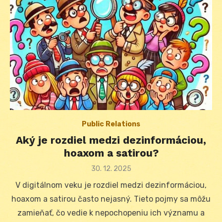
Public Relations
Aký je rozdiel medzi dezinformáciou,
hoaxom a satirou?
Posted
30. 12. 2025
on
V digitálnom veku je rozdiel medzi dezinformáciou,
hoaxom a satirou často nejasný. Tieto pojmy sa môžu
zamieňať, čo vedie k nepochopeniu ich významu a