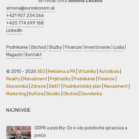
šéfredaktorka
Simona Česaná
simona@euroekonom.sk
+421 907 234 066
+420 774 699 168
LinkedIn
Podnikanie
|
Obchod
|
Služby
|
Financie
|
Investovanie
|
Ľudia
|
Magazín
|
Kontakt
© 2010 - 2026
SEO
|
Reklama a PR
|
Vrtuľníky
|
Autoškola
|
Reality
|
Manažment
|
Prijímáčky
|
Podnikanie
|
Financie
|
Ekonomika
|
Zdravie
|
SWOT
|
Podnikateľský plán
|
Manažment
|
Marketing
|
Kultúra
|
Skúšky
|
Obchod
|
Dovolenka
NAJNOVŠIE
GDPR a poistky: Čo o vás poisťovňa spracúva a
prečo