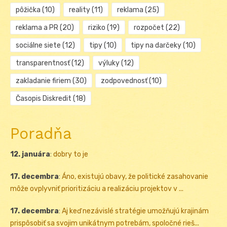
pôžička
(10)
reality
(11)
reklama
(25)
reklama a PR
(20)
riziko
(19)
rozpočet
(22)
sociálne siete
(12)
tipy
(10)
tipy na darčeky
(10)
transparentnosť
(12)
výluky
(12)
zakladanie firiem
(30)
zodpovednosť
(10)
Časopis Diskredit
(18)
Poradňa
12. januára
:
dobry to je
17. decembra
:
Áno, existujú obavy, že politické zasahovanie
môže ovplyvniť prioritizáciu a realizáciu projektov v ...
17. decembra
:
Aj keď nezávislé stratégie umožňujú krajinám
prispôsobiť sa svojim unikátnym potrebám, spoločné rieš...