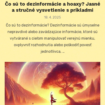
Čo sú to dezinformácie a hoaxy? Jasné
a stručné vysvetlenie s príkladmi
Posted
18. 4. 2025
on
Čo sú to dezinformácie? Dezinformácie sú úmyselne
nepravdivé alebo zavádzajúce informácie, ktoré sú
vytvárané s cieľom manipulovať verejnú mienku,
ovplyvniť rozhodnutia alebo poškodiť povesť
jednotlivca, …