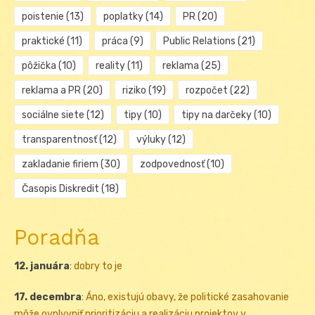
poistenie
(13)
poplatky
(14)
PR
(20)
praktické
(11)
práca
(9)
Public Relations
(21)
pôžička
(10)
reality
(11)
reklama
(25)
reklama a PR
(20)
riziko
(19)
rozpočet
(22)
sociálne siete
(12)
tipy
(10)
tipy na darčeky
(10)
transparentnosť
(12)
výluky
(12)
zakladanie firiem
(30)
zodpovednosť
(10)
Časopis Diskredit
(18)
Poradňa
12. januára
:
dobry to je
17. decembra
:
Áno, existujú obavy, že politické zasahovanie
môže ovplyvniť prioritizáciu a realizáciu projektov v ...