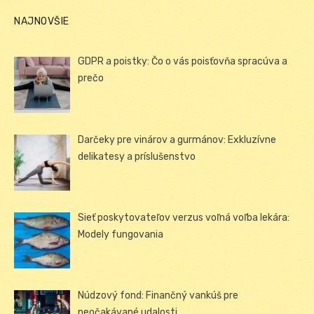
NAJNOVŠIE
GDPR a poistky: Čo o vás poisťovňa spracúva a
prečo
Darčeky pre vinárov a gurmánov: Exkluzívne
delikatesy a príslušenstvo
Sieť poskytovateľov verzus voľná voľba lekára:
Modely fungovania
Núdzový fond: Finančný vankúš pre
neočakávané udalosti