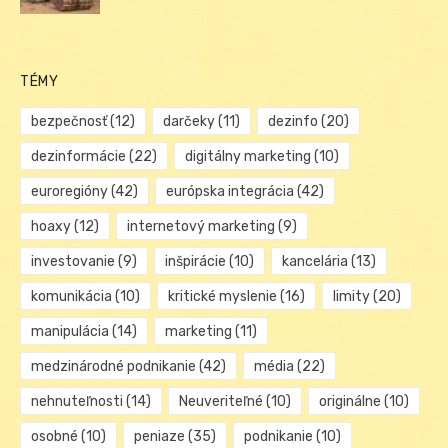
TÉMY
bezpečnosť
(12)
darčeky
(11)
dezinfo
(20)
dezinformácie
(22)
digitálny marketing
(10)
euroregióny
(42)
európska integrácia
(42)
hoaxy
(12)
internetový marketing
(9)
investovanie
(9)
inšpirácie
(10)
kancelária
(13)
komunikácia
(10)
kritické myslenie
(16)
limity
(20)
manipulácia
(14)
marketing
(11)
medzinárodné podnikanie
(42)
média
(22)
nehnuteľnosti
(14)
Neuveriteľné
(10)
originálne
(10)
osobné
(10)
peniaze
(35)
podnikanie
(10)