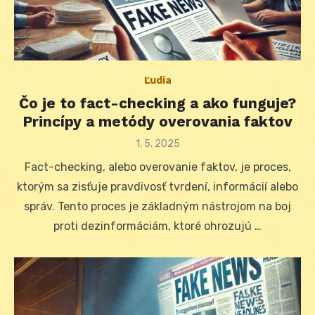
Ľudia
Čo je to fact-checking a ako funguje?
Princípy a metódy overovania faktov
Posted
1. 5. 2025
on
Fact-checking, alebo overovanie faktov, je proces,
ktorým sa zisťuje pravdivosť tvrdení, informácií alebo
správ. Tento proces je základným nástrojom na boj
proti dezinformáciám, ktoré ohrozujú …