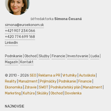
šéfredaktorka
Simona Česaná
simona@euroekonom.sk
+421 907 234 066
+420 774 699 168
LinkedIn
Podnikanie
|
Obchod
|
Služby
|
Financie
|
Investovanie
|
Ľudia
|
Magazín
|
Kontakt
© 2010 - 2026
SEO
|
Reklama a PR
|
Vrtuľníky
|
Autoškola
|
Reality
|
Manažment
|
Prijímáčky
|
Podnikanie
|
Financie
|
Ekonomika
|
Zdravie
|
SWOT
|
Podnikateľský plán
|
Manažment
|
Marketing
|
Kultúra
|
Skúšky
|
Obchod
|
Dovolenka
NAJNOVŠIE