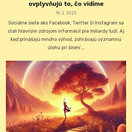
ovplyvňujú to, čo vidíme
Posted
18. 2. 2025
on
Sociálne siete ako Facebook, Twitter či Instagram sa
stali hlavným zdrojom informácií pre miliardy ľudí. Aj
keď prinášajú mnoho výhod, zohrávajú významnú
úlohu pri šírení …