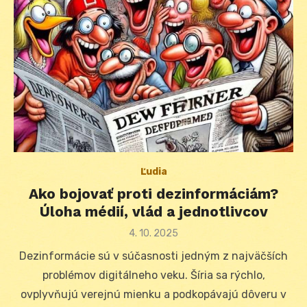
Ľudia
Ako bojovať proti dezinformáciám?
Úloha médií, vlád a jednotlivcov
Posted
4. 10. 2025
on
Dezinformácie sú v súčasnosti jedným z najväčších
problémov digitálneho veku. Šíria sa rýchlo,
ovplyvňujú verejnú mienku a podkopávajú dôveru v