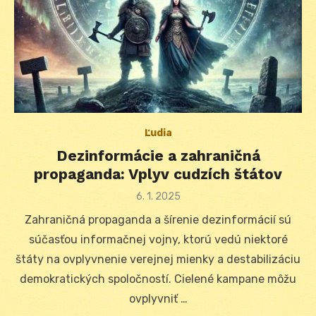
Ľudia
Dezinformácie a zahraničná
propaganda: Vplyv cudzích štátov
Posted
6. 1. 2025
on
Zahraničná propaganda a šírenie dezinformácií sú
súčasťou informačnej vojny, ktorú vedú niektoré
štáty na ovplyvnenie verejnej mienky a destabilizáciu
demokratických spoločností. Cielené kampane môžu
ovplyvniť …