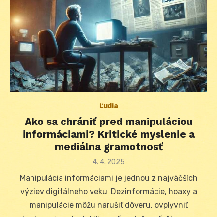
Ľudia
Ako sa chrániť pred manipuláciou
informáciami? Kritické myslenie a
mediálna gramotnosť
Posted
4. 4. 2025
on
Manipulácia informáciami je jednou z najväčších
výziev digitálneho veku. Dezinformácie, hoaxy a
manipulácie môžu narušiť dôveru, ovplyvniť