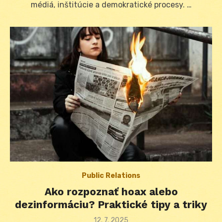
médiá, inštitúcie a demokratické procesy. …
Public Relations
Ako rozpoznať hoax alebo
dezinformáciu? Praktické tipy a triky
Posted
12. 7. 2025