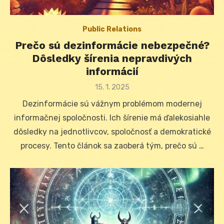
Public Relations
Prečo sú dezinformácie nebezpečné?
Dôsledky šírenia nepravdivých
informácií
Posted
15. 1. 2025
on
Dezinformácie sú vážnym problémom modernej
informačnej spoločnosti. Ich šírenie má ďalekosiahle
dôsledky na jednotlivcov, spoločnosť a demokratické
procesy. Tento článok sa zaoberá tým, prečo sú …