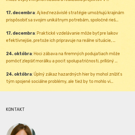
17. decembra
:
Aj keď nezávislé stratégie umožňujú krajinám
prispôsobiť sa svojim unikátnym potrebám, spoločné rieš...
17. decembra
:
Praktické vzdelávanie môže byť pre laikov
efektívnejšie, pretože ich pripravuje na reálne situácie, ...
24. októbra
:
Hoci zábava na firemných podujatiach môže
pomôcť zlepšiť morálku a pocit spolupatričnosti, prílišný ...
24. októbra
:
Úplný zákaz hazardných hier by mohol znížiť s
tým spojené sociálne problémy, ale tiež by to mohlo vi...
KONTAKT