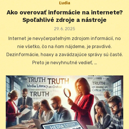
Ľudia
Ako overovať informácie na internete?
Spoľahlivé zdroje a nástroje
Posted
29. 6. 2025
on
Internet je nevyčerpateľným zdrojom informácií, no
nie všetko, čo na ňom nájdeme, je pravdivé.
Dezinformácie, hoaxy a zavádzajúce správy sú časté.
Preto je nevyhnutné vedieť, …