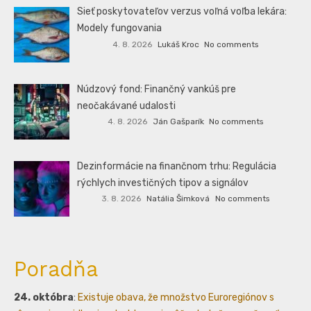
Sieť poskytovateľov verzus voľná voľba lekára:
Modely fungovania
4. 8. 2026
Lukáš Kroc
No comments
Núdzový fond: Finančný vankúš pre
neočakávané udalosti
4. 8. 2026
Ján Gašparík
No comments
Dezinformácie na finančnom trhu: Regulácia
rýchlych investičných tipov a signálov
3. 8. 2026
Natália Šimková
No comments
Poradňa
24. októbra
:
Existuje obava, že množstvo Euroregiónov s