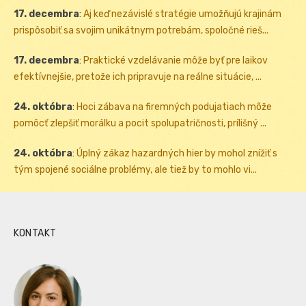
17. decembra
:
Aj keď nezávislé stratégie umožňujú krajinám
prispôsobiť sa svojim unikátnym potrebám, spoločné rieš...
17. decembra
:
Praktické vzdelávanie môže byť pre laikov
efektívnejšie, pretože ich pripravuje na reálne situácie, ...
24. októbra
:
Hoci zábava na firemných podujatiach môže
pomôcť zlepšiť morálku a pocit spolupatričnosti, prílišný ...
24. októbra
:
Úplný zákaz hazardných hier by mohol znížiť s
tým spojené sociálne problémy, ale tiež by to mohlo vi...
KONTAKT