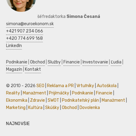
šéfredaktorka
Simona Česaná
simona@euroekonom.sk
+421 907 234 066
+420 774 699 168
LinkedIn
Podnikanie
|
Obchod
|
Služby
|
Financie
|
Investovanie
|
Ľudia
|
Magazín
|
Kontakt
© 2010 - 2026
SEO
|
Reklama a PR
|
Vrtuľníky
|
Autoškola
|
Reality
|
Manažment
|
Prijímáčky
|
Podnikanie
|
Financie
|
Ekonomika
|
Zdravie
|
SWOT
|
Podnikateľský plán
|
Manažment
|
Marketing
|
Kultúra
|
Skúšky
|
Obchod
|
Dovolenka
NAJNOVŠIE