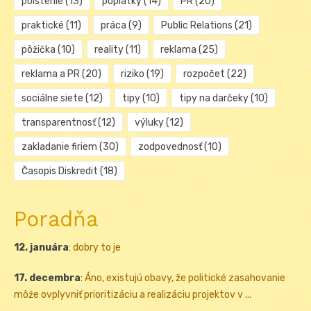
poistenie
(13)
poplatky
(14)
PR
(20)
praktické
(11)
práca
(9)
Public Relations
(21)
pôžička
(10)
reality
(11)
reklama
(25)
reklama a PR
(20)
riziko
(19)
rozpočet
(22)
sociálne siete
(12)
tipy
(10)
tipy na darčeky
(10)
transparentnosť
(12)
výluky
(12)
zakladanie firiem
(30)
zodpovednosť
(10)
Časopis Diskredit
(18)
Poradňa
12. januára
:
dobry to je
17. decembra
:
Áno, existujú obavy, že politické zasahovanie
môže ovplyvniť prioritizáciu a realizáciu projektov v ...