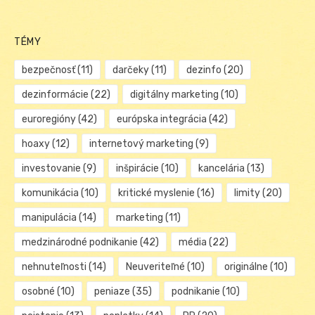
TÉMY
bezpečnosť
(11)
darčeky
(11)
dezinfo
(20)
dezinformácie
(22)
digitálny marketing
(10)
euroregióny
(42)
európska integrácia
(42)
hoaxy
(12)
internetový marketing
(9)
investovanie
(9)
inšpirácie
(10)
kancelária
(13)
komunikácia
(10)
kritické myslenie
(16)
limity
(20)
manipulácia
(14)
marketing
(11)
medzinárodné podnikanie
(42)
média
(22)
nehnuteľnosti
(14)
Neuveriteľné
(10)
originálne
(10)
osobné
(10)
peniaze
(35)
podnikanie
(10)