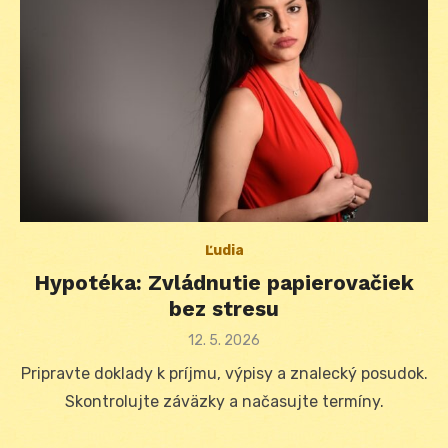
Ľudia
Hypotéka: Zvládnutie papierovačiek
bez stresu
Posted
12. 5. 2026
on
Pripravte doklady k príjmu, výpisy a znalecký posudok.
Skontrolujte záväzky a načasujte termíny.