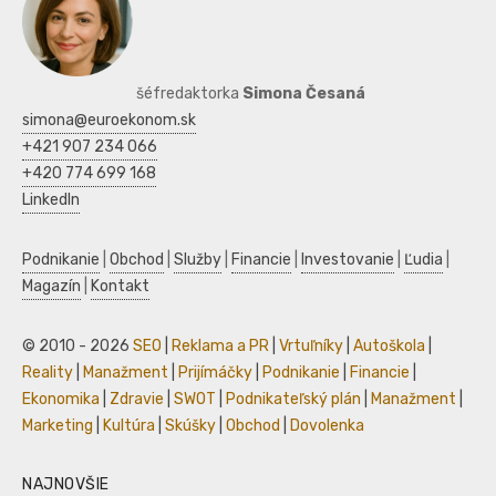
šéfredaktorka
Simona Česaná
simona@euroekonom.sk
+421 907 234 066
+420 774 699 168
LinkedIn
Podnikanie
|
Obchod
|
Služby
|
Financie
|
Investovanie
|
Ľudia
|
Magazín
|
Kontakt
© 2010 - 2026
SEO
|
Reklama a PR
|
Vrtuľníky
|
Autoškola
|
Reality
|
Manažment
|
Prijímáčky
|
Podnikanie
|
Financie
|
Ekonomika
|
Zdravie
|
SWOT
|
Podnikateľský plán
|
Manažment
|
Marketing
|
Kultúra
|
Skúšky
|
Obchod
|
Dovolenka
NAJNOVŠIE