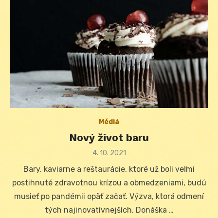
Médiá
Nový život baru
Posted
4. 10. 2021
on
Bary, kaviarne a reštaurácie, ktoré už boli veľmi
postihnuté zdravotnou krízou a obmedzeniami, budú
musieť po pandémii opäť začať. Výzva, ktorá odmení
tých najinovatívnejších. Donáška …