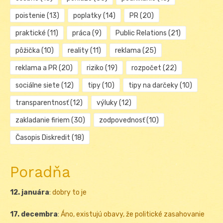
poistenie
(13)
poplatky
(14)
PR
(20)
praktické
(11)
práca
(9)
Public Relations
(21)
pôžička
(10)
reality
(11)
reklama
(25)
reklama a PR
(20)
riziko
(19)
rozpočet
(22)
sociálne siete
(12)
tipy
(10)
tipy na darčeky
(10)
transparentnosť
(12)
výluky
(12)
zakladanie firiem
(30)
zodpovednosť
(10)
Časopis Diskredit
(18)
Poradňa
12. januára
:
dobry to je
17. decembra
:
Áno, existujú obavy, že politické zasahovanie