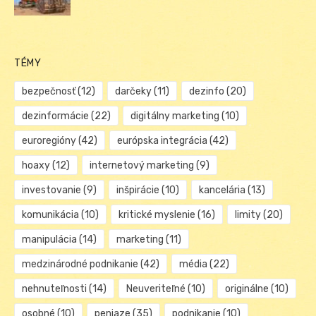
TÉMY
bezpečnosť
(12)
darčeky
(11)
dezinfo
(20)
dezinformácie
(22)
digitálny marketing
(10)
euroregióny
(42)
európska integrácia
(42)
hoaxy
(12)
internetový marketing
(9)
investovanie
(9)
inšpirácie
(10)
kancelária
(13)
komunikácia
(10)
kritické myslenie
(16)
limity
(20)
manipulácia
(14)
marketing
(11)
medzinárodné podnikanie
(42)
média
(22)
nehnuteľnosti
(14)
Neuveriteľné
(10)
originálne
(10)
osobné
(10)
peniaze
(35)
podnikanie
(10)