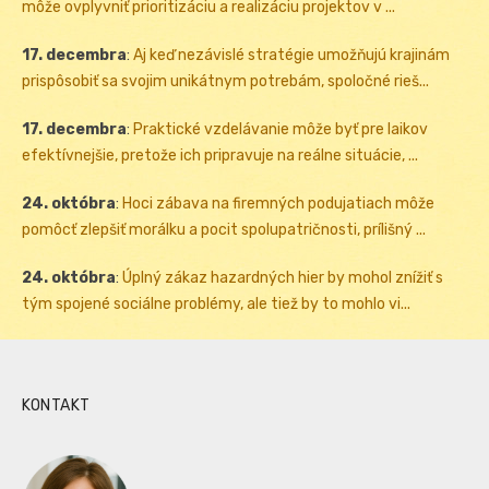
môže ovplyvniť prioritizáciu a realizáciu projektov v ...
17. decembra
:
Aj keď nezávislé stratégie umožňujú krajinám
prispôsobiť sa svojim unikátnym potrebám, spoločné rieš...
17. decembra
:
Praktické vzdelávanie môže byť pre laikov
efektívnejšie, pretože ich pripravuje na reálne situácie, ...
24. októbra
:
Hoci zábava na firemných podujatiach môže
pomôcť zlepšiť morálku a pocit spolupatričnosti, prílišný ...
24. októbra
:
Úplný zákaz hazardných hier by mohol znížiť s
tým spojené sociálne problémy, ale tiež by to mohlo vi...
KONTAKT