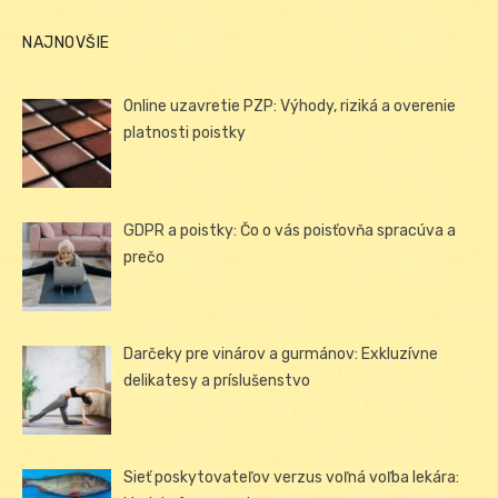
NAJNOVŠIE
Online uzavretie PZP: Výhody, riziká a overenie
platnosti poistky
GDPR a poistky: Čo o vás poisťovňa spracúva a
prečo
Darčeky pre vinárov a gurmánov: Exkluzívne
delikatesy a príslušenstvo
Sieť poskytovateľov verzus voľná voľba lekára: