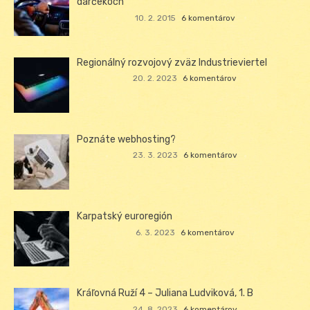
darčekoch
10. 2. 2015
6 komentárov
Regionálný rozvojový zväz Industrieviertel
20. 2. 2023
6 komentárov
Poznáte webhosting?
23. 3. 2023
6 komentárov
Karpatský euroregión
6. 3. 2023
6 komentárov
Kráľovná Ruží 4 – Juliana Ludviková, 1. B
24. 8. 2023
6 komentárov