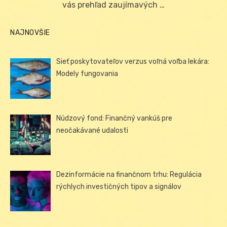
vás prehľad zaujímavých …
NAJNOVŠIE
Sieť poskytovateľov verzus voľná voľba lekára:
Modely fungovania
Núdzový fond: Finančný vankúš pre
neočakávané udalosti
Dezinformácie na finančnom trhu: Regulácia
rýchlych investičných tipov a signálov