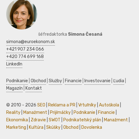
šéfredaktorka
Simona Česaná
simona@euroekonom.sk
+421 907 234 066
+420 774 699 168
LinkedIn
Podnikanie
|
Obchod
|
Služby
|
Financie
|
Investovanie
|
Ľudia
|
Magazín
|
Kontakt
© 2010 - 2026
SEO
|
Reklama a PR
|
Vrtuľníky
|
Autoškola
|
Reality
|
Manažment
|
Prijímáčky
|
Podnikanie
|
Financie
|
Ekonomika
|
Zdravie
|
SWOT
|
Podnikateľský plán
|
Manažment
|
Marketing
|
Kultúra
|
Skúšky
|
Obchod
|
Dovolenka