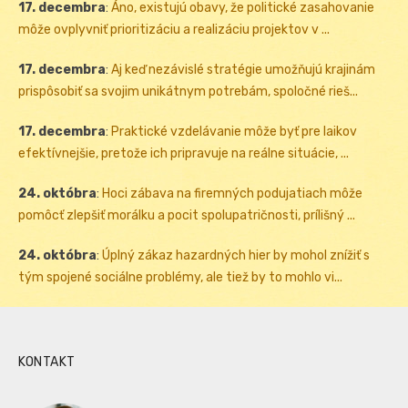
17. decembra
:
Áno, existujú obavy, že politické zasahovanie
môže ovplyvniť prioritizáciu a realizáciu projektov v ...
17. decembra
:
Aj keď nezávislé stratégie umožňujú krajinám
prispôsobiť sa svojim unikátnym potrebám, spoločné rieš...
17. decembra
:
Praktické vzdelávanie môže byť pre laikov
efektívnejšie, pretože ich pripravuje na reálne situácie, ...
24. októbra
:
Hoci zábava na firemných podujatiach môže
pomôcť zlepšiť morálku a pocit spolupatričnosti, prílišný ...
24. októbra
:
Úplný zákaz hazardných hier by mohol znížiť s
tým spojené sociálne problémy, ale tiež by to mohlo vi...
KONTAKT