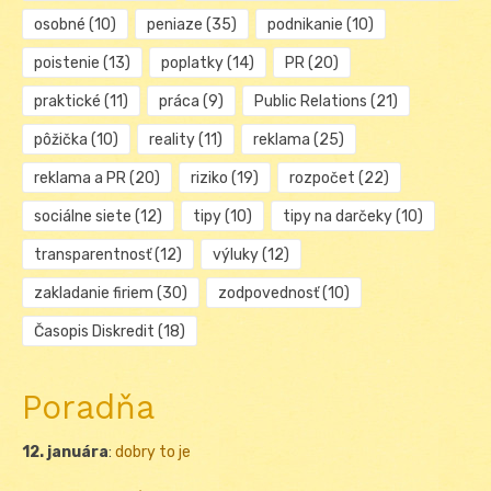
osobné
(10)
peniaze
(35)
podnikanie
(10)
poistenie
(13)
poplatky
(14)
PR
(20)
praktické
(11)
práca
(9)
Public Relations
(21)
pôžička
(10)
reality
(11)
reklama
(25)
reklama a PR
(20)
riziko
(19)
rozpočet
(22)
sociálne siete
(12)
tipy
(10)
tipy na darčeky
(10)
transparentnosť
(12)
výluky
(12)
zakladanie firiem
(30)
zodpovednosť
(10)
Časopis Diskredit
(18)
Poradňa
12. januára
:
dobry to je