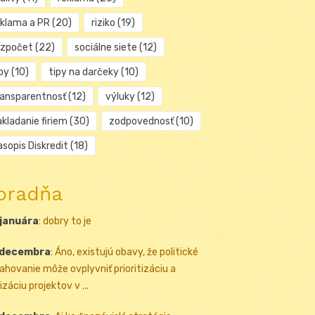
eklama a PR
(20)
riziko
(19)
ozpočet
(22)
sociálne siete
(12)
py
(10)
tipy na darčeky
(10)
ransparentnosť
(12)
výluky
(12)
kladanie firiem
(30)
zodpovednosť
(10)
sopis Diskredit
(18)
oradňa
 januára
:
dobry to je
 decembra
:
Áno, existujú obavy, že politické
ahovanie môže ovplyvniť prioritizáciu a
izáciu projektov v ...