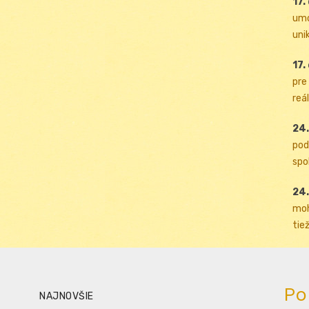
17.
umo
uni
17.
pre
reál
24.
pod
spol
24.
moh
tiež
Po
NAJNOVŠIE