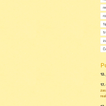
r
r
ti
t
za
Ča
P
12.
17.
zas
real