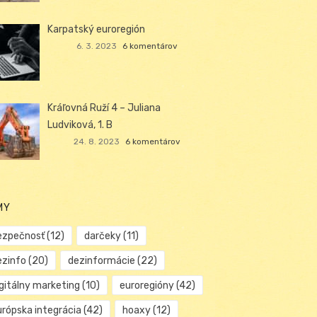
Karpatský euroregión
6. 3. 2023
6 komentárov
Kráľovná Ruží 4 – Juliana
Ludviková, 1. B
24. 8. 2023
6 komentárov
MY
ezpečnosť
(12)
darčeky
(11)
ezinfo
(20)
dezinformácie
(22)
igitálny marketing
(10)
euroregióny
(42)
urópska integrácia
(42)
hoaxy
(12)