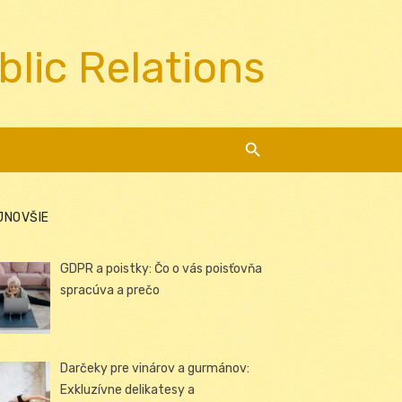
blic Relations
JNOVŠIE
GDPR a poistky: Čo o vás poisťovňa
spracúva a prečo
Darčeky pre vinárov a gurmánov:
Exkluzívne delikatesy a