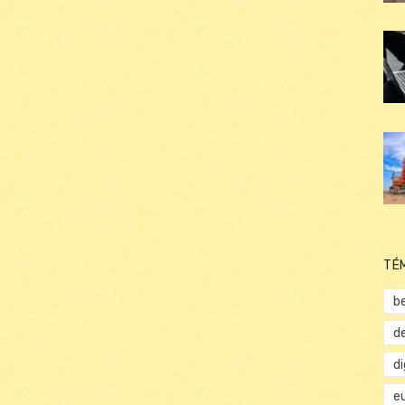
TÉ
b
d
d
e