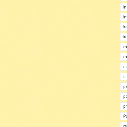
i
i
k
kr
m
m
n
or
p
p
p
Pu
re