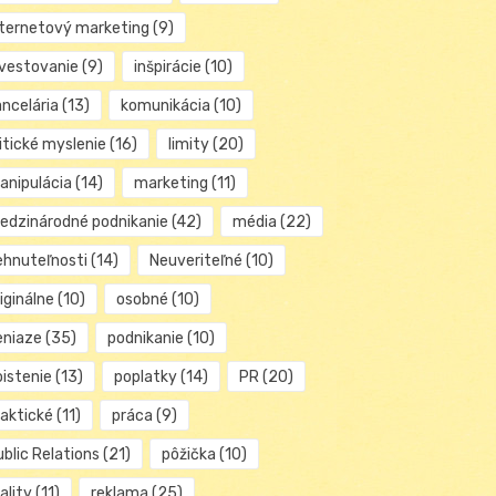
nternetový marketing
(9)
nvestovanie
(9)
inšpirácie
(10)
ancelária
(13)
komunikácia
(10)
itické myslenie
(16)
limity
(20)
anipulácia
(14)
marketing
(11)
edzinárodné podnikanie
(42)
média
(22)
ehnuteľnosti
(14)
Neuveriteľné
(10)
iginálne
(10)
osobné
(10)
eniaze
(35)
podnikanie
(10)
oistenie
(13)
poplatky
(14)
PR
(20)
raktické
(11)
práca
(9)
blic Relations
(21)
pôžička
(10)
ality
(11)
reklama
(25)