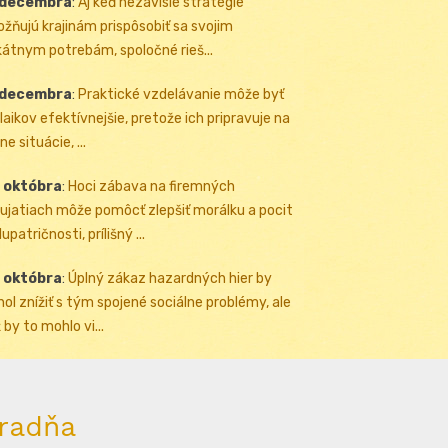
 decembra
:
Aj keď nezávislé stratégie
žňujú krajinám prispôsobiť sa svojim
kátnym potrebám, spoločné rieš...
 decembra
:
Praktické vzdelávanie môže byť
 laikov efektívnejšie, pretože ich pripravuje na
ne situácie, ...
 októbra
:
Hoci zábava na firemných
ujatiach môže pomôcť zlepšiť morálku a pocit
upatričnosti, prílišný ...
 októbra
:
Úplný zákaz hazardných hier by
ol znížiť s tým spojené sociálne problémy, ale
 by to mohlo vi...
radňa