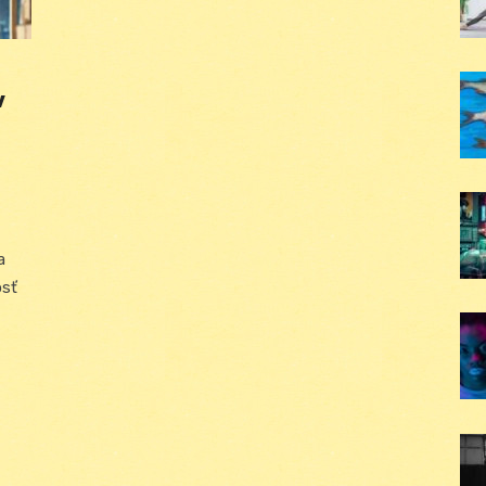
v
a
osť