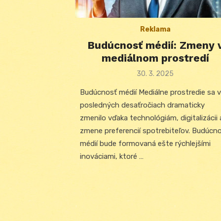
Reklama
Budúcnosť médií: Zmeny 
mediálnom prostredí
Posted
30. 3. 2025
on
Budúcnosť médií Mediálne prostredie sa v
posledných desaťročiach dramaticky
zmenilo vďaka technológiám, digitalizácii 
zmene preferencií spotrebiteľov. Budúcn
médií bude formovaná ešte rýchlejšími
inováciami, ktoré …