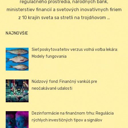
regulačného prostredia, národných bánk,
ministerstiev financií a svetových inovatívnych firiem
z 10 krajín sveta sa stretli na trojdňovom …
NAJNOVŠIE
Sieť poskytovateľov verzus voľná voľba lekára:
Modely fungovania
Núdzový fond: Finančný vankúš pre
neočakávané udalosti
Dezinformácie na finančnom trhu: Regulácia
rýchlych investičných tipov a signálov