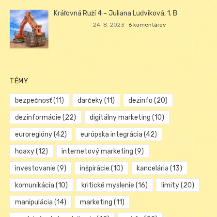
Kráľovná Ruží 4 – Juliana Ludviková, 1. B
24. 8. 2023
6 komentárov
TÉMY
bezpečnosť
(11)
darčeky
(11)
dezinfo
(20)
dezinformácie
(22)
digitálny marketing
(10)
euroregióny
(42)
európska integrácia
(42)
hoaxy
(12)
internetový marketing
(9)
investovanie
(9)
inšpirácie
(10)
kancelária
(13)
komunikácia
(10)
kritické myslenie
(16)
limity
(20)
manipulácia
(14)
marketing
(11)