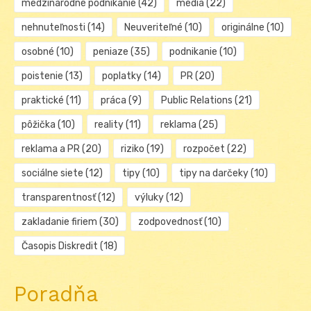
medzinárodné podnikanie
(42)
média
(22)
nehnuteľnosti
(14)
Neuveriteľné
(10)
originálne
(10)
osobné
(10)
peniaze
(35)
podnikanie
(10)
poistenie
(13)
poplatky
(14)
PR
(20)
praktické
(11)
práca
(9)
Public Relations
(21)
pôžička
(10)
reality
(11)
reklama
(25)
reklama a PR
(20)
riziko
(19)
rozpočet
(22)
sociálne siete
(12)
tipy
(10)
tipy na darčeky
(10)
transparentnosť
(12)
výluky
(12)
zakladanie firiem
(30)
zodpovednosť
(10)
Časopis Diskredit
(18)
Poradňa