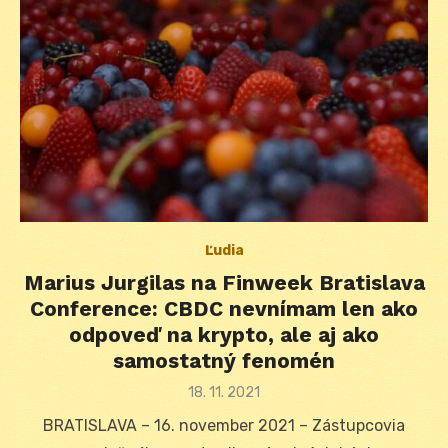
Ľudia
Marius Jurgilas na Finweek Bratislava
Conference: CBDC nevnímam len ako
odpoveď na krypto, ale aj ako
samostatný fenomén
Posted
18. 11. 2021
on
BRATISLAVA – 16. november 2021 – Zástupcovia