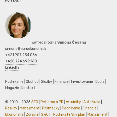
KONTAKT
šéfredaktorka
Simona Česaná
simona@euroekonom.sk
+421 907 234 066
+420 774 699 168
LinkedIn
Podnikanie
|
Obchod
|
Služby
|
Financie
|
Investovanie
|
Ľudia
|
Magazín
|
Kontakt
© 2010 - 2026
SEO
|
Reklama a PR
|
Vrtuľníky
|
Autoškola
|
Reality
|
Manažment
|
Prijímáčky
|
Podnikanie
|
Financie
|
Ekonomika
|
Zdravie
|
SWOT
|
Podnikateľský plán
|
Manažment
|