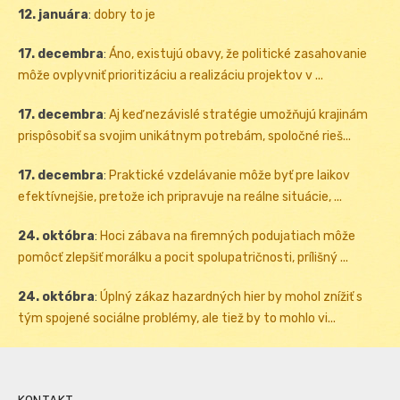
12. januára
:
dobry to je
17. decembra
:
Áno, existujú obavy, že politické zasahovanie
môže ovplyvniť prioritizáciu a realizáciu projektov v ...
17. decembra
:
Aj keď nezávislé stratégie umožňujú krajinám
prispôsobiť sa svojim unikátnym potrebám, spoločné rieš...
17. decembra
:
Praktické vzdelávanie môže byť pre laikov
efektívnejšie, pretože ich pripravuje na reálne situácie, ...
24. októbra
:
Hoci zábava na firemných podujatiach môže
pomôcť zlepšiť morálku a pocit spolupatričnosti, prílišný ...
24. októbra
:
Úplný zákaz hazardných hier by mohol znížiť s
tým spojené sociálne problémy, ale tiež by to mohlo vi...