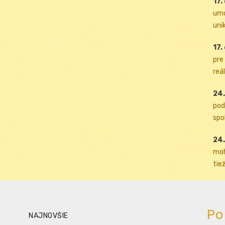
17.
umo
uni
17.
pre
reál
24.
pod
spol
24.
moh
tiež
Po
NAJNOVŠIE