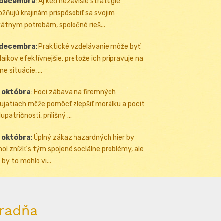
 decembra
:
Aj keď nezávislé stratégie
žňujú krajinám prispôsobiť sa svojim
kátnym potrebám, spoločné rieš...
 decembra
:
Praktické vzdelávanie môže byť
 laikov efektívnejšie, pretože ich pripravuje na
ne situácie, ...
 októbra
:
Hoci zábava na firemných
ujatiach môže pomôcť zlepšiť morálku a pocit
upatričnosti, prílišný ...
 októbra
:
Úplný zákaz hazardných hier by
ol znížiť s tým spojené sociálne problémy, ale
 by to mohlo vi...
radňa