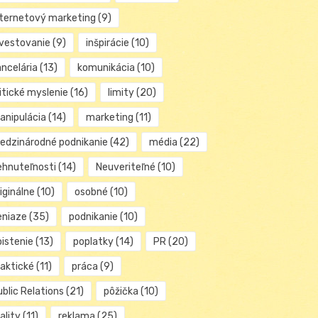
nternetový marketing
(9)
nvestovanie
(9)
inšpirácie
(10)
ancelária
(13)
komunikácia
(10)
itické myslenie
(16)
limity
(20)
anipulácia
(14)
marketing
(11)
edzinárodné podnikanie
(42)
média
(22)
ehnuteľnosti
(14)
Neuveriteľné
(10)
iginálne
(10)
osobné
(10)
eniaze
(35)
podnikanie
(10)
oistenie
(13)
poplatky
(14)
PR
(20)
raktické
(11)
práca
(9)
blic Relations
(21)
pôžička
(10)
ality
(11)
reklama
(25)