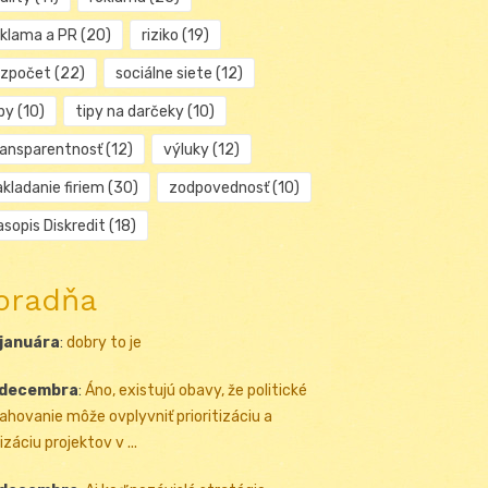
eklama a PR
(20)
riziko
(19)
ozpočet
(22)
sociálne siete
(12)
py
(10)
tipy na darčeky
(10)
ransparentnosť
(12)
výluky
(12)
kladanie firiem
(30)
zodpovednosť
(10)
sopis Diskredit
(18)
oradňa
 januára
:
dobry to je
 decembra
:
Áno, existujú obavy, že politické
ahovanie môže ovplyvniť prioritizáciu a
izáciu projektov v ...