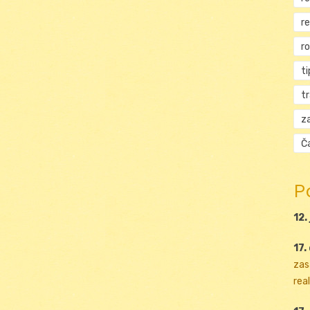
r
r
ti
t
za
Ča
P
12.
17.
zas
real