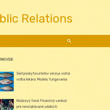
blic Relations
JNOVŠIE
Sieť poskytovateľov verzus voľná
voľba lekára: Modely fungovania
Núdzový fond: Finančný vankúš
pre neočakávané udalosti