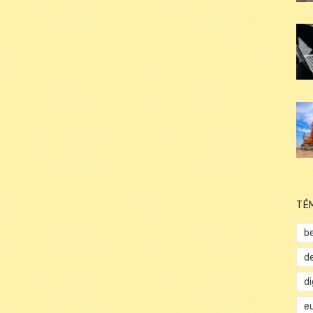
TÉ
b
d
d
e