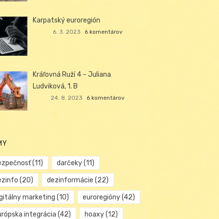
Karpatský euroregión
6. 3. 2023
6 komentárov
Kráľovná Ruží 4 – Juliana
Ludviková, 1. B
24. 8. 2023
6 komentárov
MY
ezpečnosť
(11)
darčeky
(11)
ezinfo
(20)
dezinformácie
(22)
igitálny marketing
(10)
euroregióny
(42)
urópska integrácia
(42)
hoaxy
(12)