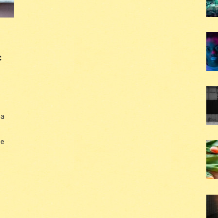
c
 a
te