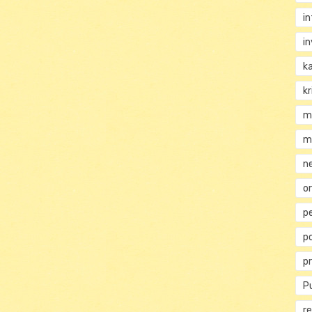
i
i
k
kr
m
m
n
or
p
p
p
Pu
re