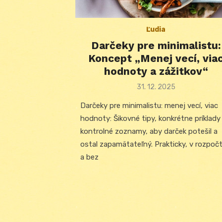
Ľudia
Darčeky pre minimalistu:
Koncept „Menej vecí, via
hodnoty a zážitkov“
Posted
31. 12. 2025
on
Darčeky pre minimalistu: menej vecí, viac
hodnoty: Šikovné tipy, konkrétne príklady
kontrolné zoznamy, aby darček potešil a
ostal zapamätateľný. Prakticky, v rozpoč
a bez