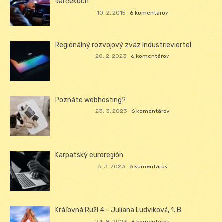
darčekoch
10. 2. 2015
6 komentárov
Regionálný rozvojový zväz Industrieviertel
20. 2. 2023
6 komentárov
Poznáte webhosting?
23. 3. 2023
6 komentárov
Karpatský euroregión
6. 3. 2023
6 komentárov
Kráľovná Ruží 4 – Juliana Ludviková, 1. B
24. 8. 2023
6 komentárov