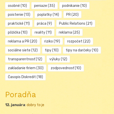
osobné
(10)
peniaze
(35)
podnikanie
(10)
poistenie
(13)
poplatky
(14)
PR
(20)
praktické
(11)
práca
(9)
Public Relations
(21)
pôžička
(10)
reality
(11)
reklama
(25)
reklama a PR
(20)
riziko
(19)
rozpočet
(22)
sociálne siete
(12)
tipy
(10)
tipy na darčeky
(10)
transparentnosť
(12)
výluky
(12)
zakladanie firiem
(30)
zodpovednosť
(10)
Časopis Diskredit
(18)
Poradňa
12. januára
:
dobry to je