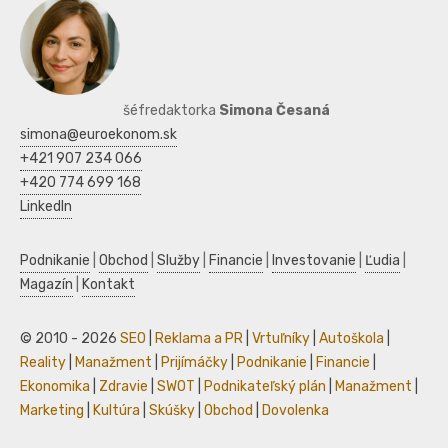
šéfredaktorka
Simona Česaná
simona@euroekonom.sk
+421 907 234 066
+420 774 699 168
LinkedIn
Podnikanie
|
Obchod
|
Služby
|
Financie
|
Investovanie
|
Ľudia
|
Magazín
|
Kontakt
© 2010 - 2026
SEO
|
Reklama a PR
|
Vrtuľníky
|
Autoškola
|
Reality
|
Manažment
|
Prijímáčky
|
Podnikanie
|
Financie
|
Ekonomika
|
Zdravie
|
SWOT
|
Podnikateľský plán
|
Manažment
|
Marketing
|
Kultúra
|
Skúšky
|
Obchod
|
Dovolenka