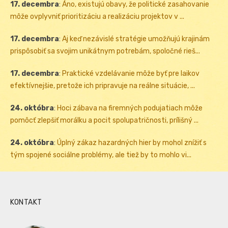
17. decembra
:
Áno, existujú obavy, že politické zasahovanie
môže ovplyvniť prioritizáciu a realizáciu projektov v ...
17. decembra
:
Aj keď nezávislé stratégie umožňujú krajinám
prispôsobiť sa svojim unikátnym potrebám, spoločné rieš...
17. decembra
:
Praktické vzdelávanie môže byť pre laikov
efektívnejšie, pretože ich pripravuje na reálne situácie, ...
24. októbra
:
Hoci zábava na firemných podujatiach môže
pomôcť zlepšiť morálku a pocit spolupatričnosti, prílišný ...
24. októbra
:
Úplný zákaz hazardných hier by mohol znížiť s
tým spojené sociálne problémy, ale tiež by to mohlo vi...
KONTAKT