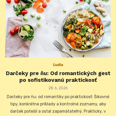
Ľudia
Darčeky pre ňu: Od romantických gest
po sofistikovanú praktickosť
Posted
28. 6. 2026
on
Darčeky pre ňu: od romantiky po praktickosť: Šikovné
tipy, konkrétne príklady a kontrolné zoznamy, aby
darček potešil a ostal zapamätateľný. Prakticky, v