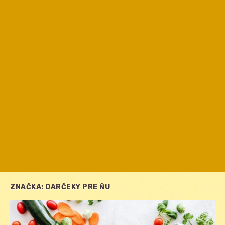
ZNAČKA:
DARČEKY PRE ŇU