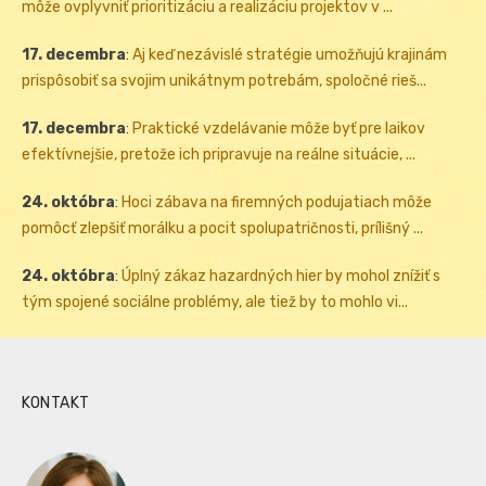
môže ovplyvniť prioritizáciu a realizáciu projektov v ...
17. decembra
:
Aj keď nezávislé stratégie umožňujú krajinám
prispôsobiť sa svojim unikátnym potrebám, spoločné rieš...
17. decembra
:
Praktické vzdelávanie môže byť pre laikov
efektívnejšie, pretože ich pripravuje na reálne situácie, ...
24. októbra
:
Hoci zábava na firemných podujatiach môže
pomôcť zlepšiť morálku a pocit spolupatričnosti, prílišný ...
24. októbra
:
Úplný zákaz hazardných hier by mohol znížiť s
tým spojené sociálne problémy, ale tiež by to mohlo vi...
KONTAKT