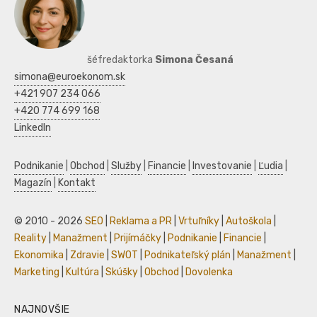
šéfredaktorka
Simona Česaná
simona@euroekonom.sk
+421 907 234 066
+420 774 699 168
LinkedIn
Podnikanie
|
Obchod
|
Služby
|
Financie
|
Investovanie
|
Ľudia
|
Magazín
|
Kontakt
© 2010 - 2026
SEO
|
Reklama a PR
|
Vrtuľníky
|
Autoškola
|
Reality
|
Manažment
|
Prijímáčky
|
Podnikanie
|
Financie
|
Ekonomika
|
Zdravie
|
SWOT
|
Podnikateľský plán
|
Manažment
|
Marketing
|
Kultúra
|
Skúšky
|
Obchod
|
Dovolenka
NAJNOVŠIE