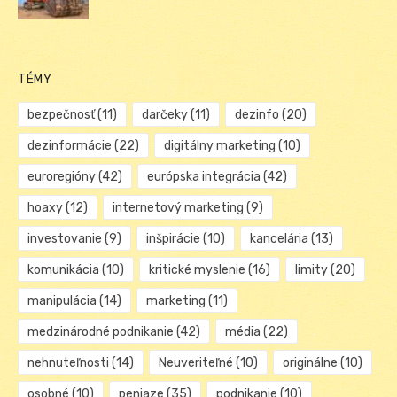
TÉMY
bezpečnosť
(11)
darčeky
(11)
dezinfo
(20)
dezinformácie
(22)
digitálny marketing
(10)
euroregióny
(42)
európska integrácia
(42)
hoaxy
(12)
internetový marketing
(9)
investovanie
(9)
inšpirácie
(10)
kancelária
(13)
komunikácia
(10)
kritické myslenie
(16)
limity
(20)
manipulácia
(14)
marketing
(11)
medzinárodné podnikanie
(42)
média
(22)
nehnuteľnosti
(14)
Neuveriteľné
(10)
originálne
(10)
osobné
(10)
peniaze
(35)
podnikanie
(10)