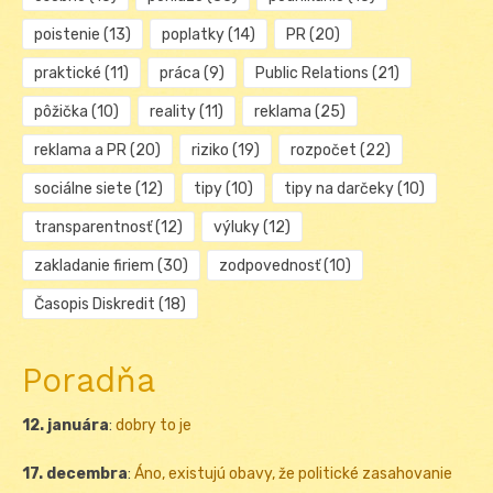
poistenie
(13)
poplatky
(14)
PR
(20)
praktické
(11)
práca
(9)
Public Relations
(21)
pôžička
(10)
reality
(11)
reklama
(25)
reklama a PR
(20)
riziko
(19)
rozpočet
(22)
sociálne siete
(12)
tipy
(10)
tipy na darčeky
(10)
transparentnosť
(12)
výluky
(12)
zakladanie firiem
(30)
zodpovednosť
(10)
Časopis Diskredit
(18)
Poradňa
12. januára
:
dobry to je
17. decembra
:
Áno, existujú obavy, že politické zasahovanie