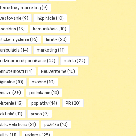
nternetový marketing
(9)
nvestovanie
(9)
inšpirácie
(10)
ancelária
(13)
komunikácia
(10)
itické myslenie
(16)
limity
(20)
anipulácia
(14)
marketing
(11)
edzinárodné podnikanie
(42)
média
(22)
ehnuteľnosti
(14)
Neuveriteľné
(10)
iginálne
(10)
osobné
(10)
eniaze
(35)
podnikanie
(10)
oistenie
(13)
poplatky
(14)
PR
(20)
raktické
(11)
práca
(9)
blic Relations
(21)
pôžička
(10)
ality
(11)
reklama
(25)