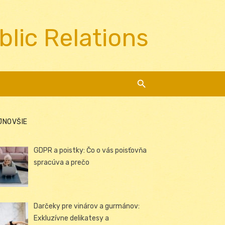
blic Relations
JNOVŠIE
GDPR a poistky: Čo o vás poisťovňa
spracúva a prečo
Darčeky pre vinárov a gurmánov:
Exkluzívne delikatesy a