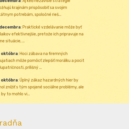
 decembra
:
Aj keď nezávislé stratégie
žňujú krajinám prispôsobiť sa svojim
kátnym potrebám, spoločné rieš...
 decembra
:
Praktické vzdelávanie môže byť
 laikov efektívnejšie, pretože ich pripravuje na
ne situácie, ...
 októbra
:
Hoci zábava na firemných
ujatiach môže pomôcť zlepšiť morálku a pocit
upatričnosti, prílišný ...
 októbra
:
Úplný zákaz hazardných hier by
ol znížiť s tým spojené sociálne problémy, ale
 by to mohlo vi...
radňa