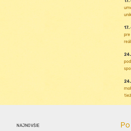
17.
umo
uni
17.
pre
reál
24.
pod
spol
24.
moh
tiež
Po
NAJNOVŠIE