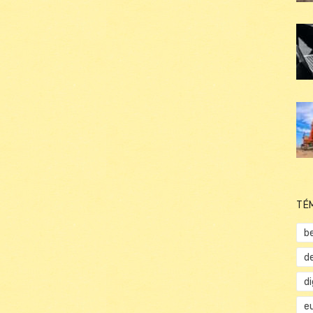
TÉ
b
d
d
e