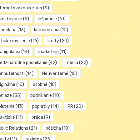
nternetový marketing
(9)
nvestovanie
(9)
inšpirácie
(10)
ancelária
(13)
komunikácia
(10)
itické myslenie
(16)
limity
(20)
anipulácia
(14)
marketing
(11)
edzinárodné podnikanie
(42)
média
(22)
ehnuteľnosti
(14)
Neuveriteľné
(10)
iginálne
(10)
osobné
(10)
eniaze
(35)
podnikanie
(10)
oistenie
(13)
poplatky
(14)
PR
(20)
raktické
(11)
práca
(9)
blic Relations
(21)
pôžička
(10)
ality
(11)
reklama
(25)