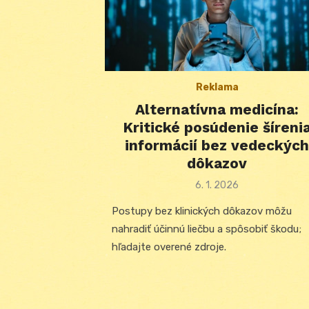
Reklama
Alternatívna medicína:
Kritické posúdenie šíreni
informácií bez vedeckých
dôkazov
Posted
6. 1. 2026
on
Postupy bez klinických dôkazov môžu
nahradiť účinnú liečbu a spôsobiť škodu;
hľadajte overené zdroje.