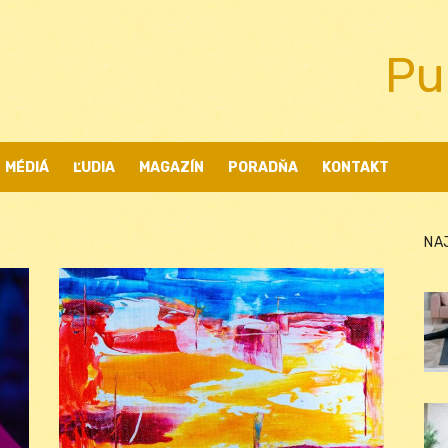
Pu
MÉDIÁ
ĽUDIA
MAGAZÍN
PORADŇA
KONTAKT
NA