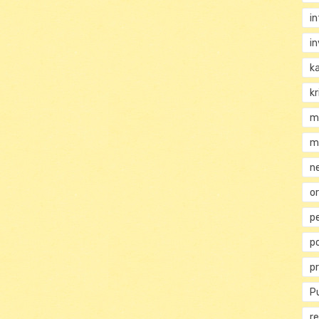
i
i
k
kr
m
m
n
or
p
p
p
Pu
re