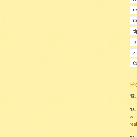
r
r
ti
t
za
Ča
P
12.
17.
zas
real