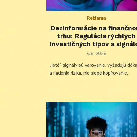
Reklama
Dezinformácie na finančn
trhu: Regulácia rýchlych
investičných tipov a signál
Posted
3. 8. 2026
on
„Isté“ signály sú varovanie; vyžadujú dôk
a riadenie rizika, nie slepé kopírovanie.