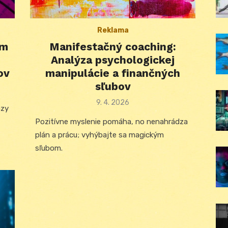
Reklama
om
Manifestačný coaching:
Analýza psychologickej
ov
manipulácie a finančných
sľubov
Posted
9. 4. 2026
azy
on
Pozitívne myslenie pomáha, no nenahrádza
plán a prácu; vyhýbajte sa magickým
sľubom.