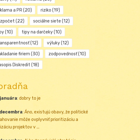
eklama a PR
(20)
riziko
(19)
ozpočet
(22)
sociálne siete
(12)
py
(10)
tipy na darčeky
(10)
ransparentnosť
(12)
výluky
(12)
kladanie firiem
(30)
zodpovednosť
(10)
sopis Diskredit
(18)
oradňa
 januára
:
dobry to je
 decembra
:
Áno, existujú obavy, že politické
ahovanie môže ovplyvniť prioritizáciu a
izáciu projektov v ...