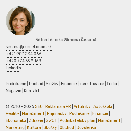
šéfredaktorka
Simona Česaná
simona@euroekonom.sk
+421 907 234 066
+420 774 699 168
LinkedIn
Podnikanie
|
Obchod
|
Služby
|
Financie
|
Investovanie
|
Ľudia
|
Magazín
|
Kontakt
© 2010 - 2026
SEO
|
Reklama a PR
|
Vrtuľníky
|
Autoškola
|
Reality
|
Manažment
|
Prijímáčky
|
Podnikanie
|
Financie
|
Ekonomika
|
Zdravie
|
SWOT
|
Podnikateľský plán
|
Manažment
|
Marketing
|
Kultúra
|
Skúšky
|
Obchod
|
Dovolenka