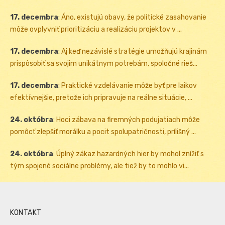
17. decembra
:
Áno, existujú obavy, že politické zasahovanie
môže ovplyvniť prioritizáciu a realizáciu projektov v ...
17. decembra
:
Aj keď nezávislé stratégie umožňujú krajinám
prispôsobiť sa svojim unikátnym potrebám, spoločné rieš...
17. decembra
:
Praktické vzdelávanie môže byť pre laikov
efektívnejšie, pretože ich pripravuje na reálne situácie, ...
24. októbra
:
Hoci zábava na firemných podujatiach môže
pomôcť zlepšiť morálku a pocit spolupatričnosti, prílišný ...
24. októbra
:
Úplný zákaz hazardných hier by mohol znížiť s
tým spojené sociálne problémy, ale tiež by to mohlo vi...
KONTAKT