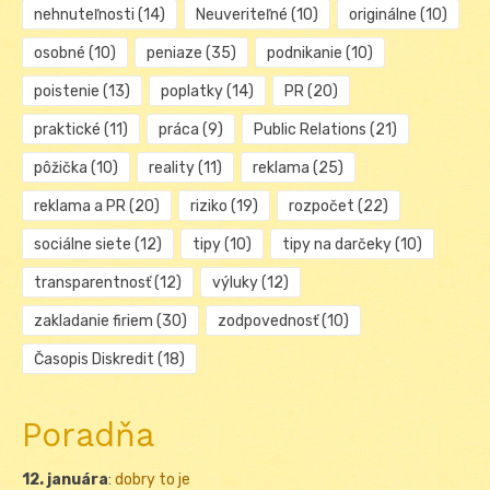
nehnuteľnosti
(14)
Neuveriteľné
(10)
originálne
(10)
osobné
(10)
peniaze
(35)
podnikanie
(10)
poistenie
(13)
poplatky
(14)
PR
(20)
praktické
(11)
práca
(9)
Public Relations
(21)
pôžička
(10)
reality
(11)
reklama
(25)
reklama a PR
(20)
riziko
(19)
rozpočet
(22)
sociálne siete
(12)
tipy
(10)
tipy na darčeky
(10)
transparentnosť
(12)
výluky
(12)
zakladanie firiem
(30)
zodpovednosť
(10)
Časopis Diskredit
(18)
Poradňa
12. januára
:
dobry to je