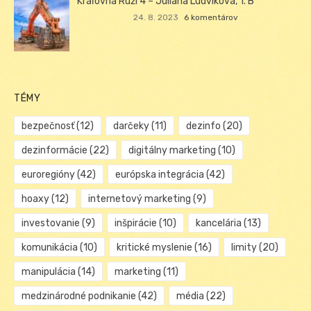
Kráľovná Ruží 4 – Juliana Ludviková, 1. B
24. 8. 2023
6 komentárov
TÉMY
bezpečnosť
(12)
darčeky
(11)
dezinfo
(20)
dezinformácie
(22)
digitálny marketing
(10)
euroregióny
(42)
európska integrácia
(42)
hoaxy
(12)
internetový marketing
(9)
investovanie
(9)
inšpirácie
(10)
kancelária
(13)
komunikácia
(10)
kritické myslenie
(16)
limity
(20)
manipulácia
(14)
marketing
(11)
medzinárodné podnikanie
(42)
média
(22)