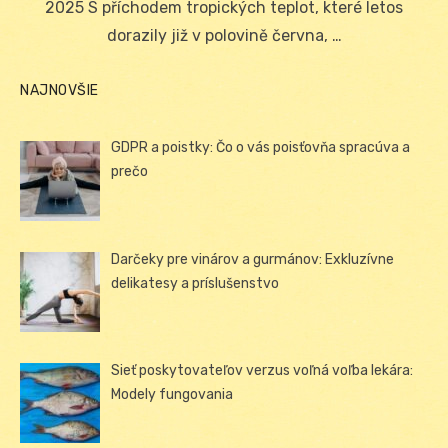
2025 S příchodem tropických teplot, které letos
dorazily již v polovině června, …
NAJNOVŠIE
GDPR a poistky: Čo o vás poisťovňa spracúva a
prečo
Darčeky pre vinárov a gurmánov: Exkluzívne
delikatesy a príslušenstvo
Sieť poskytovateľov verzus voľná voľba lekára:
Modely fungovania