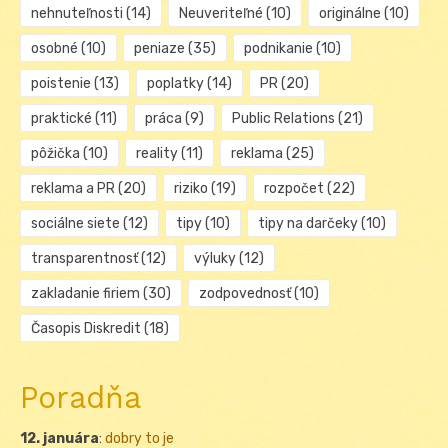
nehnuteľnosti
(14)
Neuveriteľné
(10)
originálne
(10)
osobné
(10)
peniaze
(35)
podnikanie
(10)
poistenie
(13)
poplatky
(14)
PR
(20)
praktické
(11)
práca
(9)
Public Relations
(21)
pôžička
(10)
reality
(11)
reklama
(25)
reklama a PR
(20)
riziko
(19)
rozpočet
(22)
sociálne siete
(12)
tipy
(10)
tipy na darčeky
(10)
transparentnosť
(12)
výluky
(12)
zakladanie firiem
(30)
zodpovednosť
(10)
Časopis Diskredit
(18)
Poradňa
12. januára
:
dobry to je