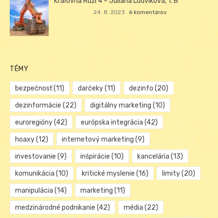
Kráľovná Ruží 4 – Juliana Ludviková, 1. B
24. 8. 2023
6 komentárov
TÉMY
bezpečnosť
(11)
darčeky
(11)
dezinfo
(20)
dezinformácie
(22)
digitálny marketing
(10)
euroregióny
(42)
európska integrácia
(42)
hoaxy
(12)
internetový marketing
(9)
investovanie
(9)
inšpirácie
(10)
kancelária
(13)
komunikácia
(10)
kritické myslenie
(16)
limity
(20)
manipulácia
(14)
marketing
(11)
medzinárodné podnikanie
(42)
média
(22)