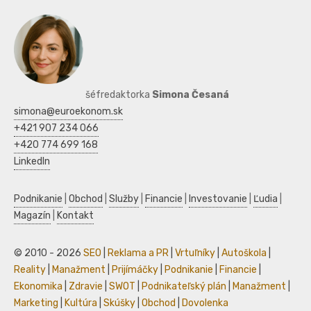
šéfredaktorka
Simona Česaná
simona@euroekonom.sk
+421 907 234 066
+420 774 699 168
LinkedIn
Podnikanie
|
Obchod
|
Služby
|
Financie
|
Investovanie
|
Ľudia
|
Magazín
|
Kontakt
© 2010 - 2026
SEO
|
Reklama a PR
|
Vrtuľníky
|
Autoškola
|
Reality
|
Manažment
|
Prijímáčky
|
Podnikanie
|
Financie
|
Ekonomika
|
Zdravie
|
SWOT
|
Podnikateľský plán
|
Manažment
|
Marketing
|
Kultúra
|
Skúšky
|
Obchod
|
Dovolenka