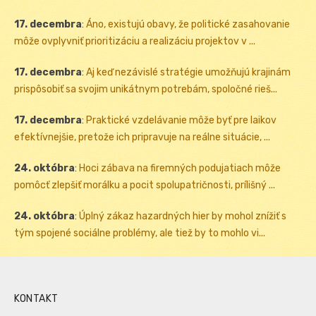
17. decembra
:
Áno, existujú obavy, že politické zasahovanie
môže ovplyvniť prioritizáciu a realizáciu projektov v ...
17. decembra
:
Aj keď nezávislé stratégie umožňujú krajinám
prispôsobiť sa svojim unikátnym potrebám, spoločné rieš...
17. decembra
:
Praktické vzdelávanie môže byť pre laikov
efektívnejšie, pretože ich pripravuje na reálne situácie, ...
24. októbra
:
Hoci zábava na firemných podujatiach môže
pomôcť zlepšiť morálku a pocit spolupatričnosti, prílišný ...
24. októbra
:
Úplný zákaz hazardných hier by mohol znížiť s
tým spojené sociálne problémy, ale tiež by to mohlo vi...
KONTAKT