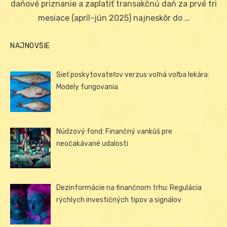
daňové priznanie a zaplatiť transakčnú daň za prvé tri
mesiace (apríl-jún 2025) najneskôr do …
NAJNOVŠIE
Sieť poskytovateľov verzus voľná voľba lekára:
Modely fungovania
Núdzový fond: Finančný vankúš pre
neočakávané udalosti
Dezinformácie na finančnom trhu: Regulácia
rýchlych investičných tipov a signálov