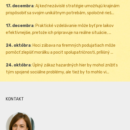
17. decembra
:
Aj keď nezávislé stratégie umožňujú krajinám
prispôsobiť sa svojim unikátnym potrebám, spoločné rieš...
17. decembra
:
Praktické vzdelávanie môže byť pre laikov
efektívnejšie, pretože ich pripravuje na reálne situácie, ...
24. októbra
:
Hoci zábava na firemných podujatiach môže
pomôcť zlepšiť morálku a pocit spolupatričnosti, prílišný ...
24. októbra
:
Úplný zákaz hazardných hier by mohol znížiť s
tým spojené sociálne problémy, ale tiež by to mohlo vi...
KONTAKT