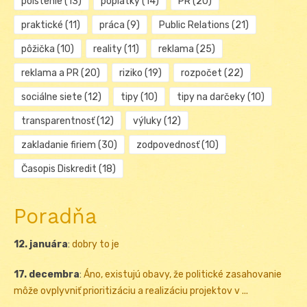
poistenie
(13)
poplatky
(14)
PR
(20)
praktické
(11)
práca
(9)
Public Relations
(21)
pôžička
(10)
reality
(11)
reklama
(25)
reklama a PR
(20)
riziko
(19)
rozpočet
(22)
sociálne siete
(12)
tipy
(10)
tipy na darčeky
(10)
transparentnosť
(12)
výluky
(12)
zakladanie firiem
(30)
zodpovednosť
(10)
Časopis Diskredit
(18)
Poradňa
12. januára
:
dobry to je
17. decembra
:
Áno, existujú obavy, že politické zasahovanie
môže ovplyvniť prioritizáciu a realizáciu projektov v ...