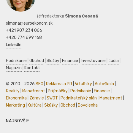
šéfredaktorka
Simona Česaná
simona@euroekonom.sk
+421 907 234 066
+420 774 699 168
LinkedIn
Podnikanie
|
Obchod
|
Služby
|
Financie
|
Investovanie
|
Ľudia
|
Magazín
|
Kontakt
© 2010 - 2026
SEO
|
Reklama a PR
|
Vrtuľníky
|
Autoškola
|
Reality
|
Manažment
|
Prijímáčky
|
Podnikanie
|
Financie
|
Ekonomika
|
Zdravie
|
SWOT
|
Podnikateľský plán
|
Manažment
|
Marketing
|
Kultúra
|
Skúšky
|
Obchod
|
Dovolenka
NAJNOVŠIE