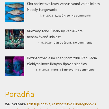
Sieť poskytovateľov verzus voľná voľba lekára:
Modely fungovania
4. 8. 2026
Lukáš Kroc
No comments
Núdzový fond: Finančný vankúš pre
neočakávané udalosti
4. 8. 2026
Ján Gašparík
No comments
Dezinformácie na finančnom trhu: Regulácia
rýchlych investičných tipov a signálov
3. 8. 2026
Natália Šimková
No comments
Poradňa
24. októbra
:
Existuje obava, že množstvo Euroregiónov s