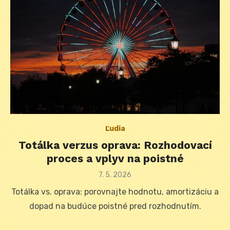
Ľudia
Totálka verzus oprava: Rozhodovací
proces a vplyv na poistné
Posted
7. 5. 2026
on
Totálka vs. oprava: porovnajte hodnotu, amortizáciu a
dopad na budúce poistné pred rozhodnutím.