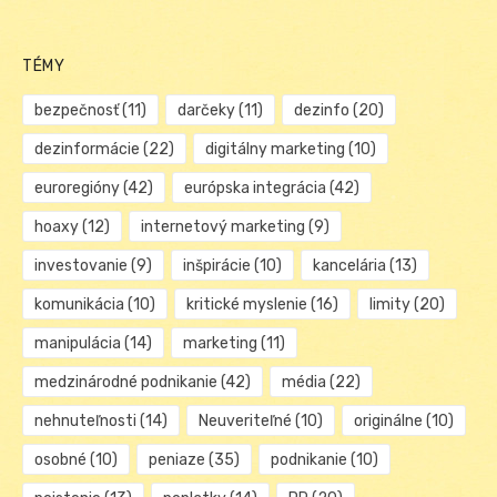
TÉMY
bezpečnosť
(11)
darčeky
(11)
dezinfo
(20)
dezinformácie
(22)
digitálny marketing
(10)
euroregióny
(42)
európska integrácia
(42)
hoaxy
(12)
internetový marketing
(9)
investovanie
(9)
inšpirácie
(10)
kancelária
(13)
komunikácia
(10)
kritické myslenie
(16)
limity
(20)
manipulácia
(14)
marketing
(11)
medzinárodné podnikanie
(42)
média
(22)
nehnuteľnosti
(14)
Neuveriteľné
(10)
originálne
(10)
osobné
(10)
peniaze
(35)
podnikanie
(10)