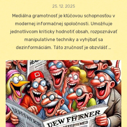
Posted
25. 12. 2025
on
Mediálna gramotnosť je kľúčovou schopnosťou v
modernej informačnej spoločnosti. Umožňuje
jednotlivcom kriticky hodnotiť obsah, rozpoznávať
manipulatívne techniky a vyhýbať sa
dezinformáciám. Táto zručnosť je obzvlášť …