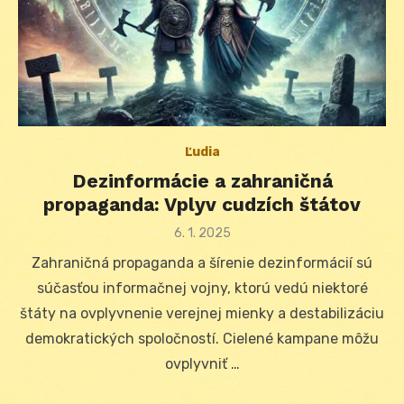
Ľudia
Dezinformácie a zahraničná
propaganda: Vplyv cudzích štátov
Posted
6. 1. 2025
on
Zahraničná propaganda a šírenie dezinformácií sú
súčasťou informačnej vojny, ktorú vedú niektoré
štáty na ovplyvnenie verejnej mienky a destabilizáciu
demokratických spoločností. Cielené kampane môžu
ovplyvniť …