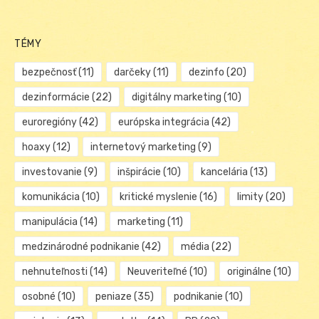
TÉMY
bezpečnosť
(11)
darčeky
(11)
dezinfo
(20)
dezinformácie
(22)
digitálny marketing
(10)
euroregióny
(42)
európska integrácia
(42)
hoaxy
(12)
internetový marketing
(9)
investovanie
(9)
inšpirácie
(10)
kancelária
(13)
komunikácia
(10)
kritické myslenie
(16)
limity
(20)
manipulácia
(14)
marketing
(11)
medzinárodné podnikanie
(42)
média
(22)
nehnuteľnosti
(14)
Neuveriteľné
(10)
originálne
(10)
osobné
(10)
peniaze
(35)
podnikanie
(10)