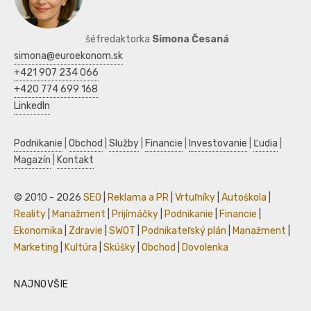
šéfredaktorka
Simona Česaná
simona@euroekonom.sk
+421 907 234 066
+420 774 699 168
LinkedIn
Podnikanie
|
Obchod
|
Služby
|
Financie
|
Investovanie
|
Ľudia
|
Magazín
|
Kontakt
© 2010 - 2026
SEO
|
Reklama a PR
|
Vrtuľníky
|
Autoškola
|
Reality
|
Manažment
|
Prijímáčky
|
Podnikanie
|
Financie
|
Ekonomika
|
Zdravie
|
SWOT
|
Podnikateľský plán
|
Manažment
|
Marketing
|
Kultúra
|
Skúšky
|
Obchod
|
Dovolenka
NAJNOVŠIE