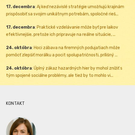
17. decembra
:
Aj keď nezávislé stratégie umožňujú krajinám
prispôsobiť sa svojim unikátnym potrebám, spoločné rieš...
17. decembra
:
Praktické vzdelávanie môže byť pre laikov
efektívnejšie, pretože ich pripravuje na reálne situácie, ...
24. októbra
:
Hoci zábava na firemných podujatiach môže
pomôcť zlepšiť morálku a pocit spolupatričnosti, prílišný ...
24. októbra
:
Úplný zákaz hazardných hier by mohol znížiť s
tým spojené sociálne problémy, ale tiež by to mohlo vi...
KONTAKT