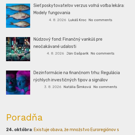
Sieť poskytovateľov verzus voľná voľba lekára:
Modely fungovania
4. 8. 2026
Lukáš Kroc
No comments
Núdzový fond: Finančný vankúš pre
neočakávané udalosti
4. 8. 2026
Ján Gašparík
No comments
Dezinformácie na finančnom trhu: Regulácia
rýchlych investičných tipov a signálov
3. 8. 2026
Natália Šimková
No comments
Poradňa
24. októbra
:
Existuje obava, že množstvo Euroregiónov s