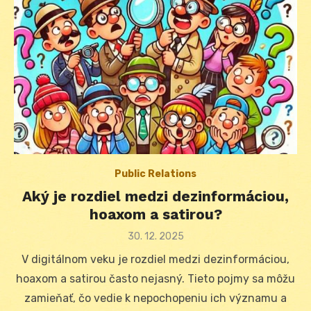
Public Relations
Aký je rozdiel medzi dezinformáciou,
hoaxom a satirou?
Posted
30. 12. 2025
on
V digitálnom veku je rozdiel medzi dezinformáciou,
hoaxom a satirou často nejasný. Tieto pojmy sa môžu
zamieňať, čo vedie k nepochopeniu ich významu a