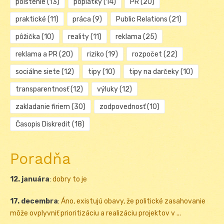
poistenie
(13)
poplatky
(14)
PR
(20)
praktické
(11)
práca
(9)
Public Relations
(21)
pôžička
(10)
reality
(11)
reklama
(25)
reklama a PR
(20)
riziko
(19)
rozpočet
(22)
sociálne siete
(12)
tipy
(10)
tipy na darčeky
(10)
transparentnosť
(12)
výluky
(12)
zakladanie firiem
(30)
zodpovednosť
(10)
Časopis Diskredit
(18)
Poradňa
12. januára
:
dobry to je
17. decembra
:
Áno, existujú obavy, že politické zasahovanie
môže ovplyvniť prioritizáciu a realizáciu projektov v ...