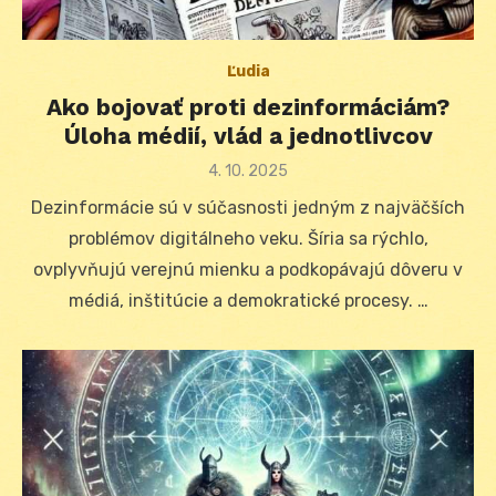
Ľudia
Ako bojovať proti dezinformáciám?
Úloha médií, vlád a jednotlivcov
Posted
4. 10. 2025
on
Dezinformácie sú v súčasnosti jedným z najväčších
problémov digitálneho veku. Šíria sa rýchlo,
ovplyvňujú verejnú mienku a podkopávajú dôveru v
médiá, inštitúcie a demokratické procesy. …