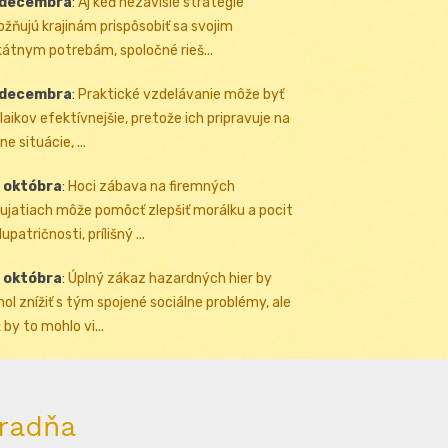
 decembra
:
Aj keď nezávislé stratégie
žňujú krajinám prispôsobiť sa svojim
kátnym potrebám, spoločné rieš...
 decembra
:
Praktické vzdelávanie môže byť
 laikov efektívnejšie, pretože ich pripravuje na
ne situácie, ...
 októbra
:
Hoci zábava na firemných
ujatiach môže pomôcť zlepšiť morálku a pocit
upatričnosti, prílišný ...
 októbra
:
Úplný zákaz hazardných hier by
ol znížiť s tým spojené sociálne problémy, ale
 by to mohlo vi...
radňa