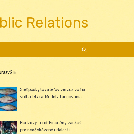
blic Relations
JNOVŠIE
Sieť poskytovateľov verzus voľná
voľba lekára: Modely fungovania
Núdzový fond: Finančný vankúš
pre neočakávané udalosti