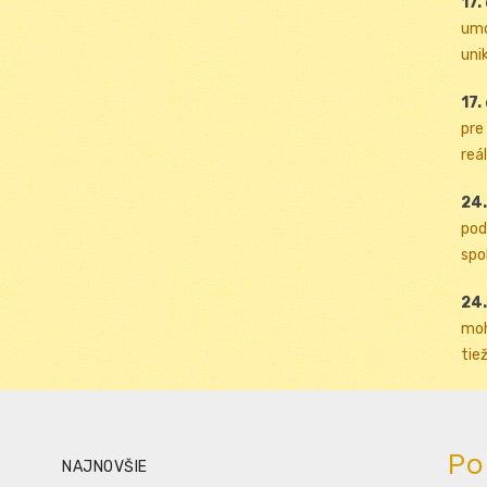
17.
umo
uni
17.
pre
reál
24.
pod
spol
24.
moh
tiež
Po
NAJNOVŠIE