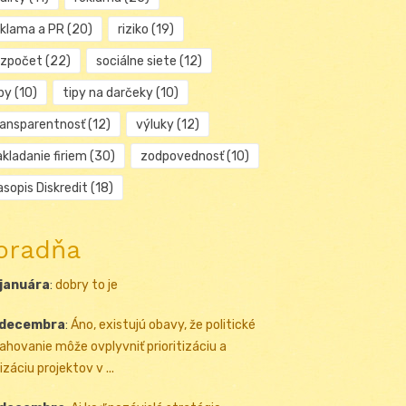
eklama a PR
(20)
riziko
(19)
ozpočet
(22)
sociálne siete
(12)
py
(10)
tipy na darčeky
(10)
ransparentnosť
(12)
výluky
(12)
kladanie firiem
(30)
zodpovednosť
(10)
sopis Diskredit
(18)
oradňa
 januára
:
dobry to je
 decembra
:
Áno, existujú obavy, že politické
ahovanie môže ovplyvniť prioritizáciu a
izáciu projektov v ...