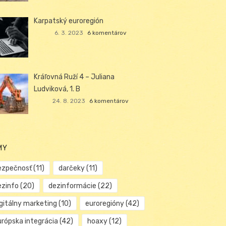
Karpatský euroregión
6. 3. 2023
6 komentárov
Kráľovná Ruží 4 – Juliana
Ludviková, 1. B
24. 8. 2023
6 komentárov
MY
ezpečnosť
(11)
darčeky
(11)
ezinfo
(20)
dezinformácie
(22)
igitálny marketing
(10)
euroregióny
(42)
urópska integrácia
(42)
hoaxy
(12)