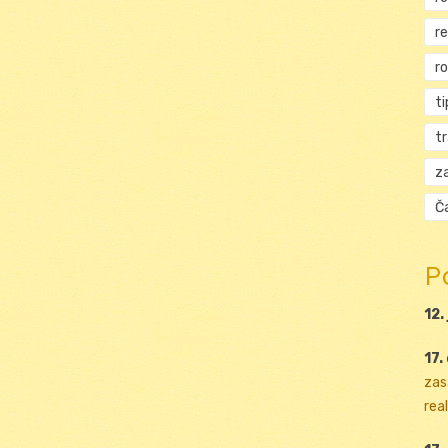
r
r
ti
t
za
Ča
P
12.
17.
zas
real