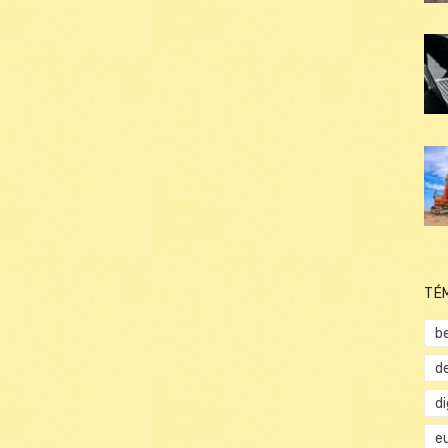
TÉ
b
d
d
e