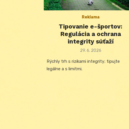
Reklama
Tipovanie e-športov:
Regulácia a ochrana
integrity súťaží
Posted
29. 6. 2026
on
Rýchly trh s rizikami integrity; tipujte
legálne a s limitmi.