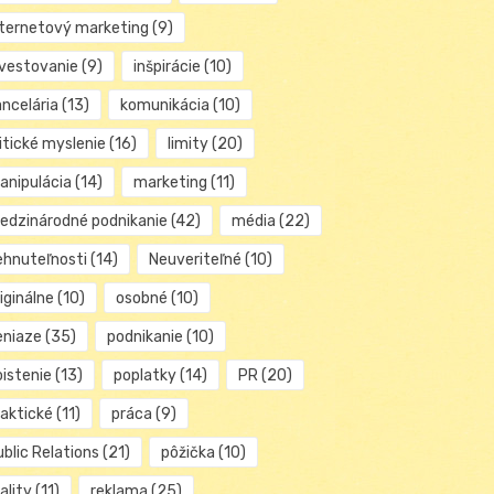
nternetový marketing
(9)
nvestovanie
(9)
inšpirácie
(10)
ancelária
(13)
komunikácia
(10)
itické myslenie
(16)
limity
(20)
anipulácia
(14)
marketing
(11)
edzinárodné podnikanie
(42)
média
(22)
ehnuteľnosti
(14)
Neuveriteľné
(10)
iginálne
(10)
osobné
(10)
eniaze
(35)
podnikanie
(10)
oistenie
(13)
poplatky
(14)
PR
(20)
raktické
(11)
práca
(9)
blic Relations
(21)
pôžička
(10)
ality
(11)
reklama
(25)