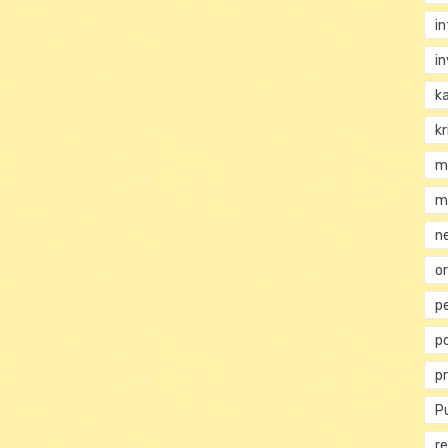
i
i
k
kr
m
m
n
or
p
p
p
Pu
re