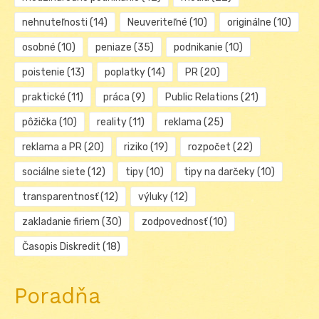
nehnuteľnosti
(14)
Neuveriteľné
(10)
originálne
(10)
osobné
(10)
peniaze
(35)
podnikanie
(10)
poistenie
(13)
poplatky
(14)
PR
(20)
praktické
(11)
práca
(9)
Public Relations
(21)
pôžička
(10)
reality
(11)
reklama
(25)
reklama a PR
(20)
riziko
(19)
rozpočet
(22)
sociálne siete
(12)
tipy
(10)
tipy na darčeky
(10)
transparentnosť
(12)
výluky
(12)
zakladanie firiem
(30)
zodpovednosť
(10)
Časopis Diskredit
(18)
Poradňa