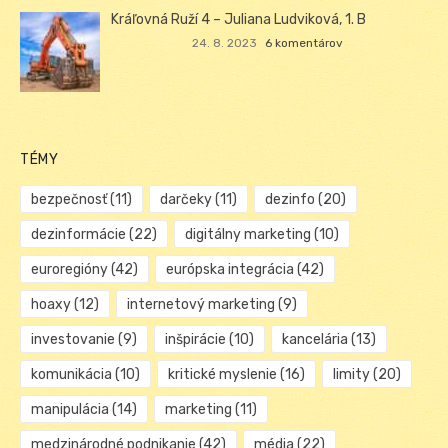
Kráľovná Ruží 4 – Juliana Ludviková, 1. B
24. 8. 2023
6 komentárov
TÉMY
bezpečnosť
(11)
darčeky
(11)
dezinfo
(20)
dezinformácie
(22)
digitálny marketing
(10)
euroregióny
(42)
európska integrácia
(42)
hoaxy
(12)
internetový marketing
(9)
investovanie
(9)
inšpirácie
(10)
kancelária
(13)
komunikácia
(10)
kritické myslenie
(16)
limity
(20)
manipulácia
(14)
marketing
(11)
medzinárodné podnikanie
(42)
média
(22)