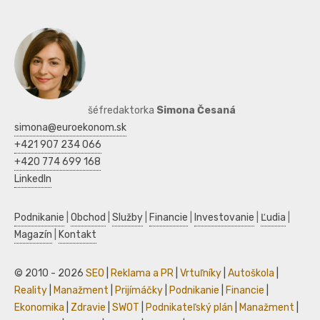
šéfredaktorka
Simona Česaná
simona@euroekonom.sk
+421 907 234 066
+420 774 699 168
LinkedIn
Podnikanie
|
Obchod
|
Služby
|
Financie
|
Investovanie
|
Ľudia
|
Magazín
|
Kontakt
© 2010 - 2026
SEO
|
Reklama a PR
|
Vrtuľníky
|
Autoškola
|
Reality
|
Manažment
|
Prijímáčky
|
Podnikanie
|
Financie
|
Ekonomika
|
Zdravie
|
SWOT
|
Podnikateľský plán
|
Manažment
|