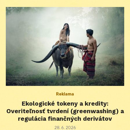
Reklama
Ekologické tokeny a kredity:
Overiteľnosť tvrdení (greenwashing) a
regulácia finančných derivátov
Posted
28. 6. 2026