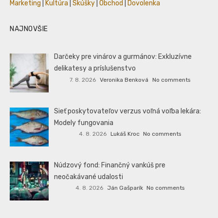
Marketing
|
Kultúra
|
Skúšky
|
Obchod
|
Dovolenka
NAJNOVŠIE
Darčeky pre vinárov a gurmánov: Exkluzívne
delikatesy a príslušenstvo
7. 8. 2026
Veronika Benková
No comments
Sieť poskytovateľov verzus voľná voľba lekára:
Modely fungovania
4. 8. 2026
Lukáš Kroc
No comments
Núdzový fond: Finančný vankúš pre
neočakávané udalosti
4. 8. 2026
Ján Gašparík
No comments