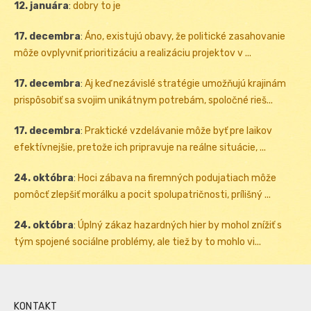
12. januára
:
dobry to je
17. decembra
:
Áno, existujú obavy, že politické zasahovanie
môže ovplyvniť prioritizáciu a realizáciu projektov v ...
17. decembra
:
Aj keď nezávislé stratégie umožňujú krajinám
prispôsobiť sa svojim unikátnym potrebám, spoločné rieš...
17. decembra
:
Praktické vzdelávanie môže byť pre laikov
efektívnejšie, pretože ich pripravuje na reálne situácie, ...
24. októbra
:
Hoci zábava na firemných podujatiach môže
pomôcť zlepšiť morálku a pocit spolupatričnosti, prílišný ...
24. októbra
:
Úplný zákaz hazardných hier by mohol znížiť s
tým spojené sociálne problémy, ale tiež by to mohlo vi...
KONTAKT