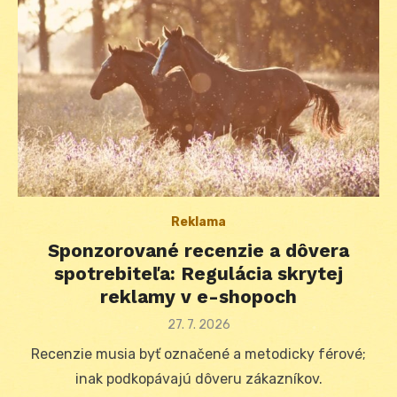
Reklama
Sponzorované recenzie a dôvera
spotrebiteľa: Regulácia skrytej
reklamy v e-shopoch
Posted
27. 7. 2026
on
Recenzie musia byť označené a metodicky férové;
inak podkopávajú dôveru zákazníkov.