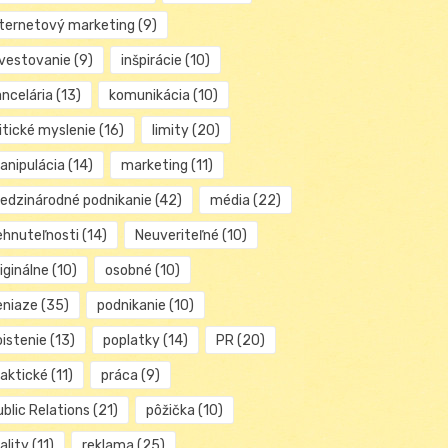
nternetový marketing
(9)
nvestovanie
(9)
inšpirácie
(10)
ancelária
(13)
komunikácia
(10)
itické myslenie
(16)
limity
(20)
anipulácia
(14)
marketing
(11)
edzinárodné podnikanie
(42)
média
(22)
ehnuteľnosti
(14)
Neuveriteľné
(10)
iginálne
(10)
osobné
(10)
eniaze
(35)
podnikanie
(10)
oistenie
(13)
poplatky
(14)
PR
(20)
raktické
(11)
práca
(9)
blic Relations
(21)
pôžička
(10)
ality
(11)
reklama
(25)