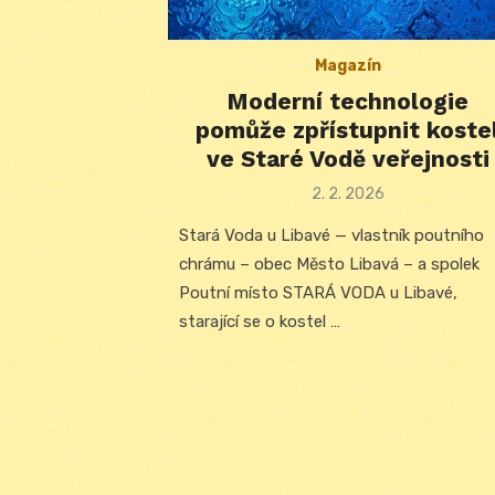
Magazín
Moderní technologie
pomůže zpřístupnit koste
ve Staré Vodě veřejnosti
Posted
2. 2. 2026
on
Stará Voda u Libavé — vlastník poutního
chrámu – obec Město Libavá – a spolek
Poutní místo STARÁ VODA u Libavé,
starající se o kostel …