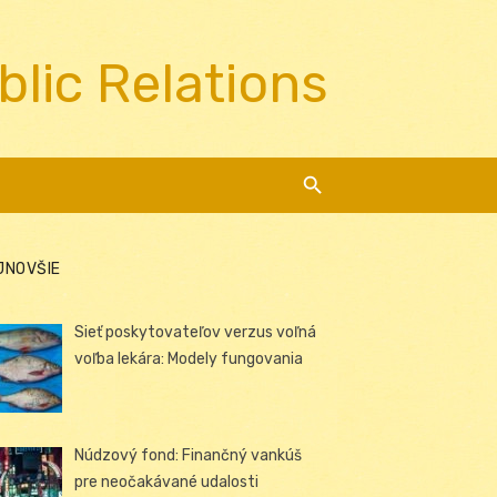
blic Relations
JNOVŠIE
Sieť poskytovateľov verzus voľná
voľba lekára: Modely fungovania
Núdzový fond: Finančný vankúš
pre neočakávané udalosti