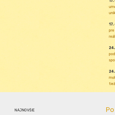
17.
umo
uni
17.
pre
reál
24.
pod
spol
24.
moh
tiež
Po
NAJNOVŠIE