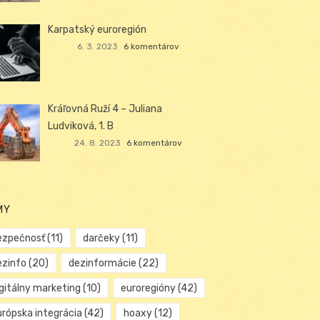
Karpatský euroregión
6. 3. 2023
6 komentárov
Kráľovná Ruží 4 – Juliana
Ludviková, 1. B
24. 8. 2023
6 komentárov
MY
ezpečnosť
(11)
darčeky
(11)
ezinfo
(20)
dezinformácie
(22)
igitálny marketing
(10)
euroregióny
(42)
urópska integrácia
(42)
hoaxy
(12)