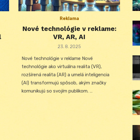
Reklama
Nové technológie v reklame:
l
VR, AR, AI
Posted
23. 8. 2025
on
Nové technológie v reklame Nové
technológie ako virtuálna realita (VR),
rozšírená realita (AR) a umelá inteligencia
(AI) transformujú spôsob, akým značky
komunikujú so svojím publikom. …