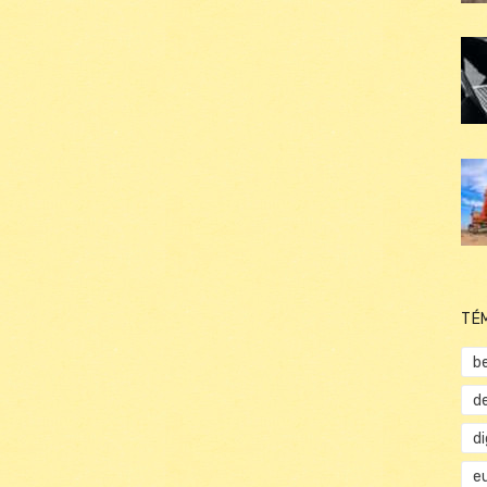
TÉ
b
d
d
e