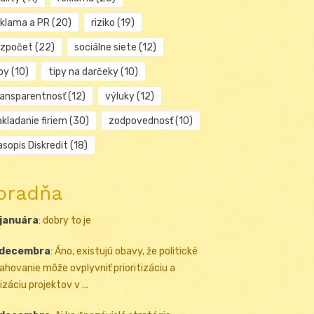
eklama a PR
(20)
riziko
(19)
ozpočet
(22)
sociálne siete
(12)
py
(10)
tipy na darčeky
(10)
ransparentnosť
(12)
výluky
(12)
kladanie firiem
(30)
zodpovednosť
(10)
sopis Diskredit
(18)
oradňa
 januára
:
dobry to je
 decembra
:
Áno, existujú obavy, že politické
ahovanie môže ovplyvniť prioritizáciu a
izáciu projektov v ...