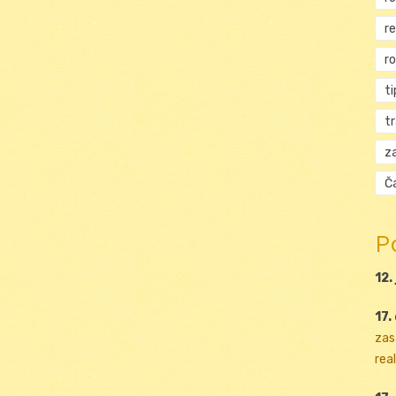
r
r
ti
t
za
Ča
P
12.
17.
zas
real