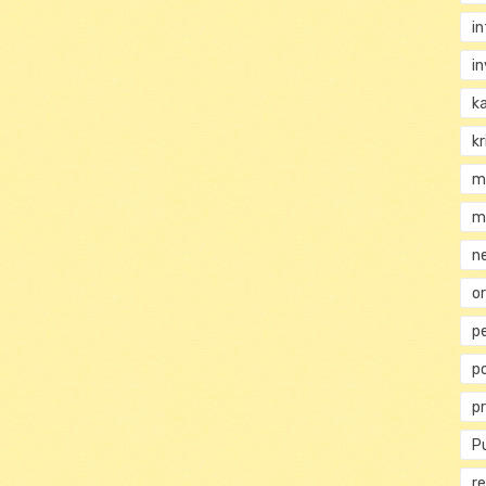
i
i
k
kr
m
m
n
or
p
p
p
Pu
re