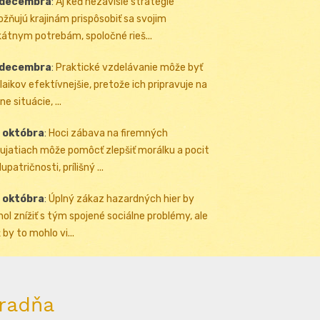
 decembra
:
Aj keď nezávislé stratégie
žňujú krajinám prispôsobiť sa svojim
kátnym potrebám, spoločné rieš...
 decembra
:
Praktické vzdelávanie môže byť
 laikov efektívnejšie, pretože ich pripravuje na
ne situácie, ...
 októbra
:
Hoci zábava na firemných
ujatiach môže pomôcť zlepšiť morálku a pocit
upatričnosti, prílišný ...
 októbra
:
Úplný zákaz hazardných hier by
ol znížiť s tým spojené sociálne problémy, ale
 by to mohlo vi...
radňa