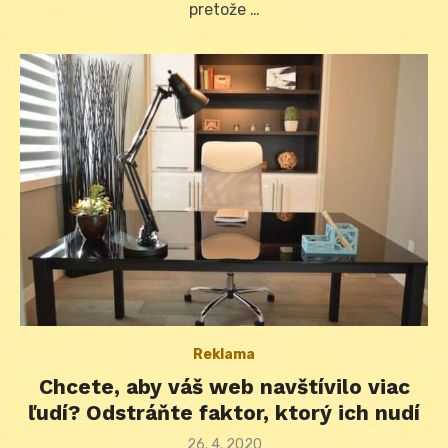
pretože …
Reklama
Chcete, aby váš web navštívilo viac
ľudí? Odstráňte faktor, ktorý ich nudí
Posted
26. 4. 2020