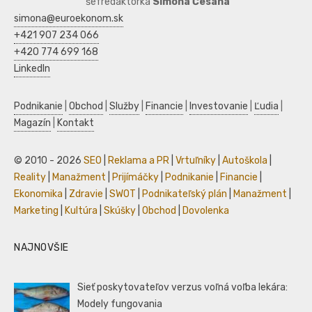
šéfredaktorka
Simona Česaná
simona@euroekonom.sk
+421 907 234 066
+420 774 699 168
LinkedIn
Podnikanie
|
Obchod
|
Služby
|
Financie
|
Investovanie
|
Ľudia
|
Magazín
|
Kontakt
© 2010 - 2026
SEO
|
Reklama a PR
|
Vrtuľníky
|
Autoškola
|
Reality
|
Manažment
|
Prijímáčky
|
Podnikanie
|
Financie
|
Ekonomika
|
Zdravie
|
SWOT
|
Podnikateľský plán
|
Manažment
|
Marketing
|
Kultúra
|
Skúšky
|
Obchod
|
Dovolenka
NAJNOVŠIE
Sieť poskytovateľov verzus voľná voľba lekára:
Modely fungovania