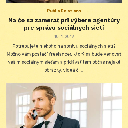
Public Relations
Na čo sa zamerať pri výbere agentúry
pre správu sociálnych sietí
Posted
10. 4. 2019
on
Potrebujete niekoho na správu sociálnych sietí?
Možno vám postačí freelancer, ktorý sa bude venovať
vašim sociálnym sieťam a pridávať tam občas nejaké
obrázky, videá či …