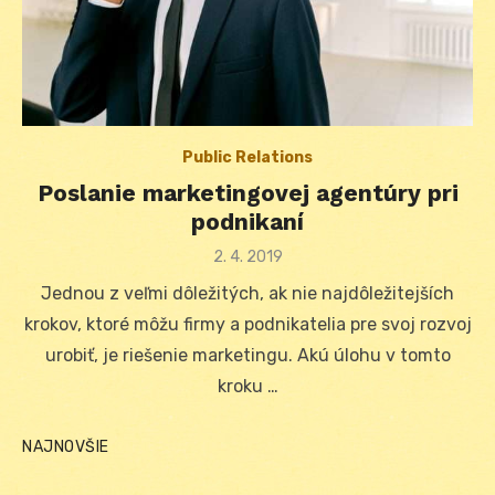
Public Relations
Poslanie marketingovej agentúry pri
podnikaní
Posted
2. 4. 2019
on
Jednou z veľmi dôležitých, ak nie najdôležitejších
krokov, ktoré môžu firmy a podnikatelia pre svoj rozvoj
urobiť, je riešenie marketingu. Akú úlohu v tomto
kroku …
NAJNOVŠIE