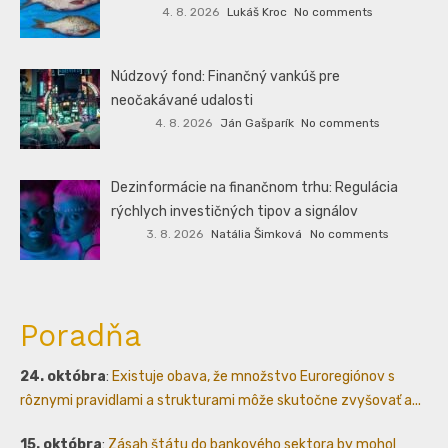
4. 8. 2026
Lukáš Kroc
No comments
Núdzový fond: Finančný vankúš pre
neočakávané udalosti
4. 8. 2026
Ján Gašparík
No comments
Dezinformácie na finančnom trhu: Regulácia
rýchlych investičných tipov a signálov
3. 8. 2026
Natália Šimková
No comments
Poradňa
24. októbra
:
Existuje obava, že množstvo Euroregiónov s
rôznymi pravidlami a strukturami môže skutočne zvyšovať a...
15. októbra
:
Zásah štátu do bankového sektora by mohol