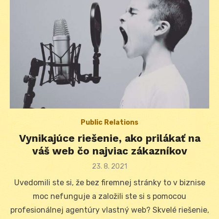
Public Relations
Vynikajúce riešenie, ako prilákať na
váš web čo najviac zákazníkov
Posted
23. 8. 2021
on
Uvedomili ste si, že bez firemnej stránky to v biznise
moc nefunguje a založili ste si s pomocou
profesionálnej agentúry vlastný web? Skvelé riešenie,