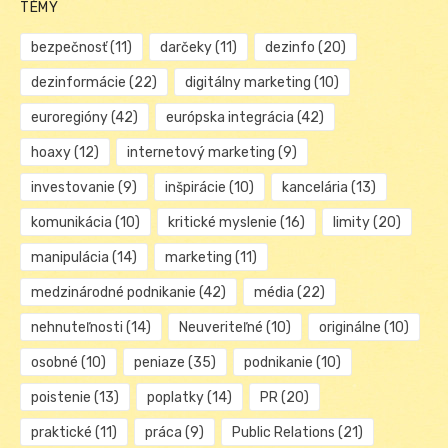
TÉMY
bezpečnosť
(11)
darčeky
(11)
dezinfo
(20)
dezinformácie
(22)
digitálny marketing
(10)
euroregióny
(42)
európska integrácia
(42)
hoaxy
(12)
internetový marketing
(9)
investovanie
(9)
inšpirácie
(10)
kancelária
(13)
komunikácia
(10)
kritické myslenie
(16)
limity
(20)
manipulácia
(14)
marketing
(11)
medzinárodné podnikanie
(42)
média
(22)
nehnuteľnosti
(14)
Neuveriteľné
(10)
originálne
(10)
osobné
(10)
peniaze
(35)
podnikanie
(10)
poistenie
(13)
poplatky
(14)
PR
(20)
praktické
(11)
práca
(9)
Public Relations
(21)