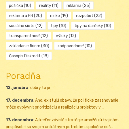
pôžička
(10)
reality
(11)
reklama
(25)
reklama a PR
(20)
riziko
(19)
rozpočet
(22)
sociálne siete
(12)
tipy
(10)
tipy na darčeky
(10)
transparentnosť
(12)
výluky
(12)
zakladanie firiem
(30)
zodpovednosť
(10)
Časopis Diskredit
(18)
Poradňa
12. januára
:
dobry to je
17. decembra
:
Áno, existujú obavy, že politické zasahovanie
môže ovplyvniť prioritizáciu a realizáciu projektov v ...
17. decembra
:
Aj keď nezávislé stratégie umožňujú krajinám
prispôsobiť sa svojim unikátnym potrebám, spoločné rieš...