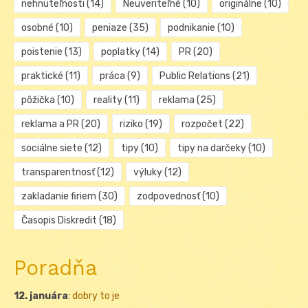
nehnuteľnosti
(14)
Neuveriteľné
(10)
originálne
(10)
osobné
(10)
peniaze
(35)
podnikanie
(10)
poistenie
(13)
poplatky
(14)
PR
(20)
praktické
(11)
práca
(9)
Public Relations
(21)
pôžička
(10)
reality
(11)
reklama
(25)
reklama a PR
(20)
riziko
(19)
rozpočet
(22)
sociálne siete
(12)
tipy
(10)
tipy na darčeky
(10)
transparentnosť
(12)
výluky
(12)
zakladanie firiem
(30)
zodpovednosť
(10)
Časopis Diskredit
(18)
Poradňa
12. januára
:
dobry to je