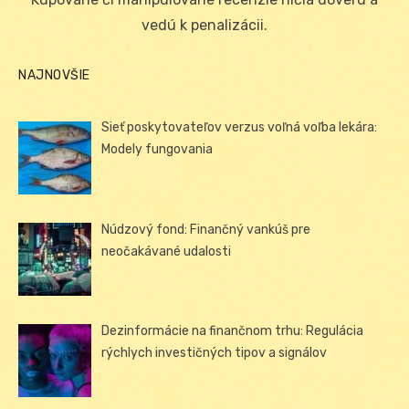
vedú k penalizácii.
NAJNOVŠIE
Sieť poskytovateľov verzus voľná voľba lekára:
Modely fungovania
Núdzový fond: Finančný vankúš pre
neočakávané udalosti
Dezinformácie na finančnom trhu: Regulácia
rýchlych investičných tipov a signálov