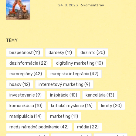
24. 8. 2023
6 komentárov
TÉMY
bezpečnosť
(11)
darčeky
(11)
dezinfo
(20)
dezinformácie
(22)
digitálny marketing
(10)
euroregióny
(42)
európska integrácia
(42)
hoaxy
(12)
internetový marketing
(9)
investovanie
(9)
inšpirácie
(10)
kancelária
(13)
komunikácia
(10)
kritické myslenie
(16)
limity
(20)
manipulácia
(14)
marketing
(11)
medzinárodné podnikanie
(42)
média
(22)