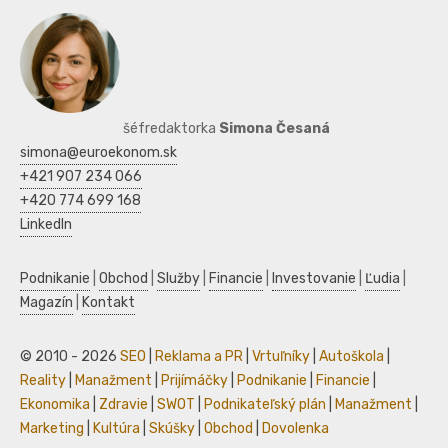
šéfredaktorka
Simona Česaná
simona@euroekonom.sk
+421 907 234 066
+420 774 699 168
LinkedIn
Podnikanie
|
Obchod
|
Služby
|
Financie
|
Investovanie
|
Ľudia
|
Magazín
|
Kontakt
© 2010 - 2026
SEO
|
Reklama a PR
|
Vrtuľníky
|
Autoškola
|
Reality
|
Manažment
|
Prijímáčky
|
Podnikanie
|
Financie
|
Ekonomika
|
Zdravie
|
SWOT
|
Podnikateľský plán
|
Manažment
|
Marketing
|
Kultúra
|
Skúšky
|
Obchod
|
Dovolenka