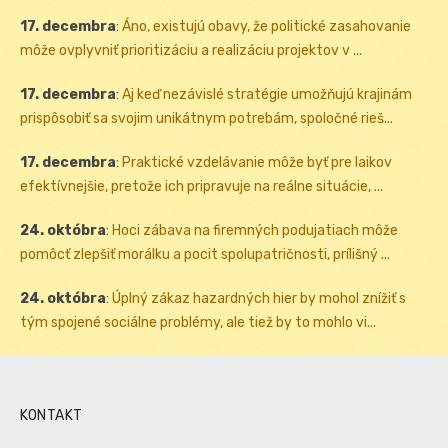
17. decembra
:
Áno, existujú obavy, že politické zasahovanie
môže ovplyvniť prioritizáciu a realizáciu projektov v ...
17. decembra
:
Aj keď nezávislé stratégie umožňujú krajinám
prispôsobiť sa svojim unikátnym potrebám, spoločné rieš...
17. decembra
:
Praktické vzdelávanie môže byť pre laikov
efektívnejšie, pretože ich pripravuje na reálne situácie, ...
24. októbra
:
Hoci zábava na firemných podujatiach môže
pomôcť zlepšiť morálku a pocit spolupatričnosti, prílišný ...
24. októbra
:
Úplný zákaz hazardných hier by mohol znížiť s
tým spojené sociálne problémy, ale tiež by to mohlo vi...
KONTAKT