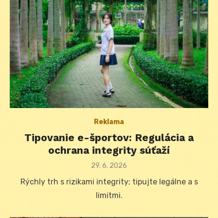
Reklama
Tipovanie e-športov: Regulácia a
ochrana integrity súťaží
Posted
29. 6. 2026
on
Rýchly trh s rizikami integrity; tipujte legálne a s
limitmi.