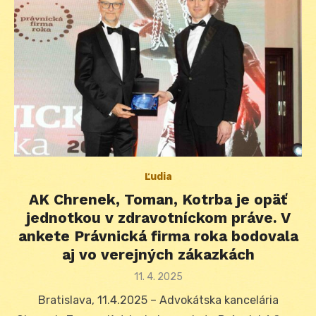
Ľudia
AK Chrenek, Toman, Kotrba je opäť
jednotkou v zdravotníckom práve. V
ankete Právnická firma roka bodovala
aj vo verejných zákazkách
Posted
11. 4. 2025
on
Bratislava, 11.4.2025 – Advokátska kancelária