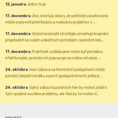
12. januára
:
dobry to je
17. decembra
:
Áno, existujú obavy, že politické zasahovanie
môže ovplyvniť prioritizáciu a realizáciu projektov v ...
17. decembra
:
Aj keď nezávislé stratégie umožňujú krajinám
prispôsobiť sa svojim unikátnym potrebám, spoločné rieš...
17. decembra
:
Praktické vzdelávanie môže byť pre laikov
efektívnejšie, pretože ich pripravuje na reálne situácie, ...
24. októbra
:
Hoci zábava na firemných podujatiach môže
pomôcť zlepšiť morálku a pocit spolupatričnosti, prílišný ...
24. októbra
:
Úplný zákaz hazardných hier by mohol znížiť s
tým spojené sociálne problémy, ale tiež by to mohlo vi...