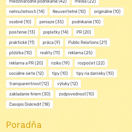
medzinárodné podnikanie
(42)
média
(22)
nehnuteľnosti
(14)
Neuveriteľné
(10)
originálne
(10)
osobné
(10)
peniaze
(35)
podnikanie
(10)
poistenie
(13)
poplatky
(14)
PR
(20)
praktické
(11)
práca
(9)
Public Relations
(21)
pôžička
(10)
reality
(11)
reklama
(25)
reklama a PR
(20)
riziko
(19)
rozpočet
(22)
sociálne siete
(12)
tipy
(10)
tipy na darčeky
(10)
transparentnosť
(12)
výluky
(12)
zakladanie firiem
(30)
zodpovednosť
(10)
Časopis Diskredit
(18)
Poradňa