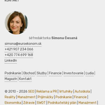
KONTAKT
šéfredaktorka
Simona Česaná
simona@euroekonom.sk
+421 907 234 066
+420 774 699 168
LinkedIn
Podnikanie
|
Obchod
|
Služby
|
Financie
|
Investovanie
|
Ľudia
|
Magazín
|
Kontakt
© 2010 - 2026
SEO
|
Reklama a PR
|
Vrtuľníky
|
Autoškola
|
Reality
|
Manažment
|
Prijímáčky
|
Podnikanie
|
Financie
|
Ekonomika
|
Zdravie
|
SWOT
|
Podnikateľský plán
|
Manažment
|