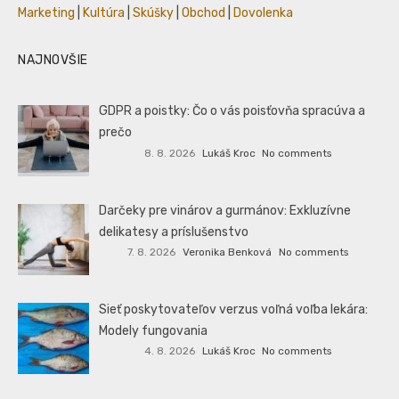
Marketing
|
Kultúra
|
Skúšky
|
Obchod
|
Dovolenka
NAJNOVŠIE
GDPR a poistky: Čo o vás poisťovňa spracúva a
prečo
8. 8. 2026
Lukáš Kroc
No comments
Darčeky pre vinárov a gurmánov: Exkluzívne
delikatesy a príslušenstvo
7. 8. 2026
Veronika Benková
No comments
Sieť poskytovateľov verzus voľná voľba lekára:
Modely fungovania
4. 8. 2026
Lukáš Kroc
No comments