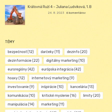
Kráľovná Ruží 4 – Juliana Ludviková, 1. B
24. 8. 2023
6 komentárov
TÉMY
bezpečnosť
(12)
darčeky
(11)
dezinfo
(20)
dezinformácie
(22)
digitálny marketing
(10)
euroregióny
(42)
európska integrácia
(42)
hoaxy
(12)
internetový marketing
(9)
investovanie
(9)
inšpirácie
(10)
kancelária
(13)
komunikácia
(10)
kritické myslenie
(16)
limity
(20)
manipulácia
(14)
marketing
(11)