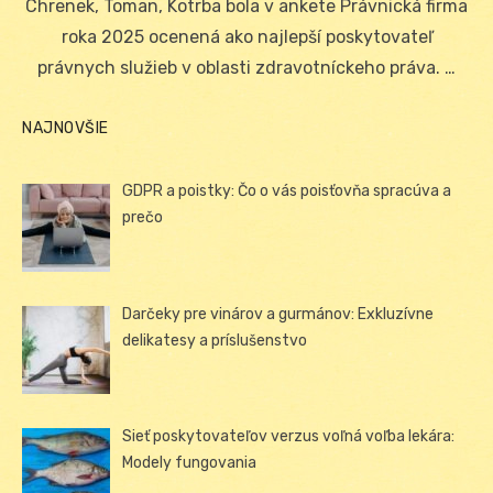
Chrenek, Toman, Kotrba bola v ankete Právnická firma
roka 2025 ocenená ako najlepší poskytovateľ
právnych služieb v oblasti zdravotníckeho práva. …
NAJNOVŠIE
GDPR a poistky: Čo o vás poisťovňa spracúva a
prečo
Darčeky pre vinárov a gurmánov: Exkluzívne
delikatesy a príslušenstvo
Sieť poskytovateľov verzus voľná voľba lekára:
Modely fungovania