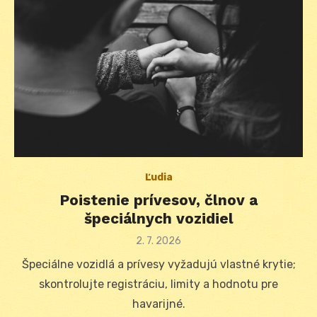
Ľudia
Poistenie prívesov, člnov a
špeciálnych vozidiel
Posted
2. 7. 2026
on
Špeciálne vozidlá a prívesy vyžadujú vlastné krytie;
skontrolujte registráciu, limity a hodnotu pre
havarijné.