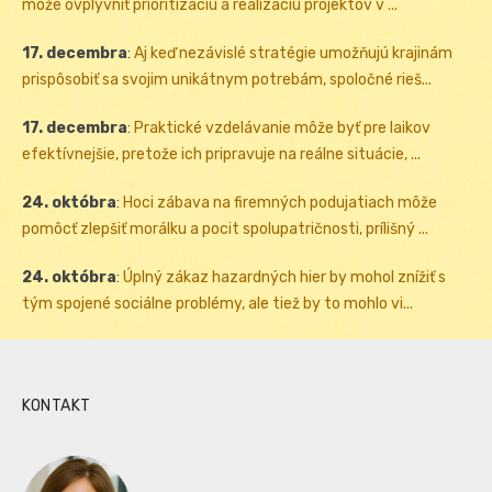
môže ovplyvniť prioritizáciu a realizáciu projektov v ...
17. decembra
:
Aj keď nezávislé stratégie umožňujú krajinám
prispôsobiť sa svojim unikátnym potrebám, spoločné rieš...
17. decembra
:
Praktické vzdelávanie môže byť pre laikov
efektívnejšie, pretože ich pripravuje na reálne situácie, ...
24. októbra
:
Hoci zábava na firemných podujatiach môže
pomôcť zlepšiť morálku a pocit spolupatričnosti, prílišný ...
24. októbra
:
Úplný zákaz hazardných hier by mohol znížiť s
tým spojené sociálne problémy, ale tiež by to mohlo vi...
KONTAKT