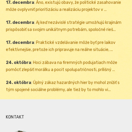
17. decembra
:
Áno, existujú obavy, že politické zasahovanie
môže ovplyvniť prioritizáciu a realizáciu projektov v ...
17. decembra
:
Aj keď nezávislé stratégie umožňujú krajinám
prispôsobiť sa svojim unikátnym potrebám, spoločné rieš...
17. decembra
:
Praktické vzdelávanie môže byť pre laikov
efektívnejšie, pretože ich pripravuje na reálne situácie, ...
24. októbra
:
Hoci zábava na firemných podujatiach môže
pomôcť zlepšiť morálku a pocit spolupatričnosti, prílišný ...
24. októbra
:
Úplný zákaz hazardných hier by mohol znížiť s
tým spojené sociálne problémy, ale tiež by to mohlo vi...
KONTAKT