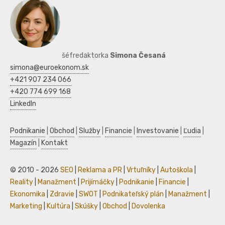
šéfredaktorka
Simona Česaná
simona@euroekonom.sk
+421 907 234 066
+420 774 699 168
LinkedIn
Podnikanie
|
Obchod
|
Služby
|
Financie
|
Investovanie
|
Ľudia
|
Magazín
|
Kontakt
© 2010 - 2026
SEO
|
Reklama a PR
|
Vrtuľníky
|
Autoškola
|
Reality
|
Manažment
|
Prijímáčky
|
Podnikanie
|
Financie
|
Ekonomika
|
Zdravie
|
SWOT
|
Podnikateľský plán
|
Manažment
|
Marketing
|
Kultúra
|
Skúšky
|
Obchod
|
Dovolenka