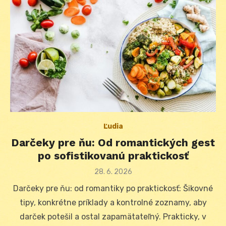
Ľudia
Darčeky pre ňu: Od romantických gest
po sofistikovanú praktickosť
Posted
28. 6. 2026
on
Darčeky pre ňu: od romantiky po praktickosť: Šikovné
tipy, konkrétne príklady a kontrolné zoznamy, aby
darček potešil a ostal zapamätateľný. Prakticky, v