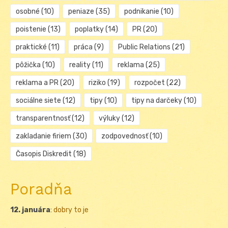
osobné
(10)
peniaze
(35)
podnikanie
(10)
poistenie
(13)
poplatky
(14)
PR
(20)
praktické
(11)
práca
(9)
Public Relations
(21)
pôžička
(10)
reality
(11)
reklama
(25)
reklama a PR
(20)
riziko
(19)
rozpočet
(22)
sociálne siete
(12)
tipy
(10)
tipy na darčeky
(10)
transparentnosť
(12)
výluky
(12)
zakladanie firiem
(30)
zodpovednosť
(10)
Časopis Diskredit
(18)
Poradňa
12. januára
:
dobry to je