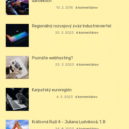
darčekoch
10. 2. 2015
6 komentárov
Regionálný rozvojový zväz Industrieviertel
20. 2. 2023
6 komentárov
Poznáte webhosting?
23. 3. 2023
6 komentárov
Karpatský euroregión
6. 3. 2023
6 komentárov
Kráľovná Ruží 4 – Juliana Ludviková, 1. B
24. 8. 2023
6 komentárov