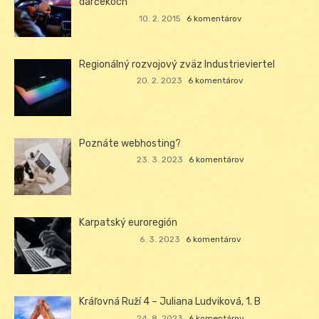
darčekoch
10. 2. 2015
6 komentárov
Regionálný rozvojový zväz Industrieviertel
20. 2. 2023
6 komentárov
Poznáte webhosting?
23. 3. 2023
6 komentárov
Karpatský euroregión
6. 3. 2023
6 komentárov
Kráľovná Ruží 4 – Juliana Ludviková, 1. B
24. 8. 2023
6 komentárov