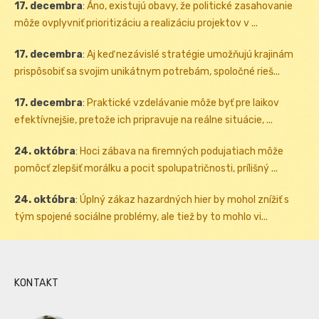
17. decembra
:
Áno, existujú obavy, že politické zasahovanie
môže ovplyvniť prioritizáciu a realizáciu projektov v ...
17. decembra
:
Aj keď nezávislé stratégie umožňujú krajinám
prispôsobiť sa svojim unikátnym potrebám, spoločné rieš...
17. decembra
:
Praktické vzdelávanie môže byť pre laikov
efektívnejšie, pretože ich pripravuje na reálne situácie, ...
24. októbra
:
Hoci zábava na firemných podujatiach môže
pomôcť zlepšiť morálku a pocit spolupatričnosti, prílišný ...
24. októbra
:
Úplný zákaz hazardných hier by mohol znížiť s
tým spojené sociálne problémy, ale tiež by to mohlo vi...
KONTAKT