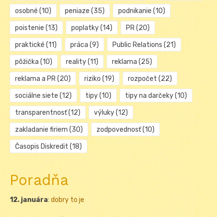
osobné
(10)
peniaze
(35)
podnikanie
(10)
poistenie
(13)
poplatky
(14)
PR
(20)
praktické
(11)
práca
(9)
Public Relations
(21)
pôžička
(10)
reality
(11)
reklama
(25)
reklama a PR
(20)
riziko
(19)
rozpočet
(22)
sociálne siete
(12)
tipy
(10)
tipy na darčeky
(10)
transparentnosť
(12)
výluky
(12)
zakladanie firiem
(30)
zodpovednosť
(10)
Časopis Diskredit
(18)
Poradňa
12. januára
:
dobry to je