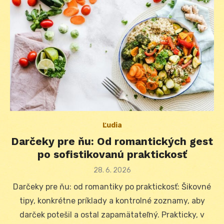
Ľudia
Darčeky pre ňu: Od romantických gest
po sofistikovanú praktickosť
Posted
28. 6. 2026
on
Darčeky pre ňu: od romantiky po praktickosť: Šikovné
tipy, konkrétne príklady a kontrolné zoznamy, aby
darček potešil a ostal zapamätateľný. Prakticky, v