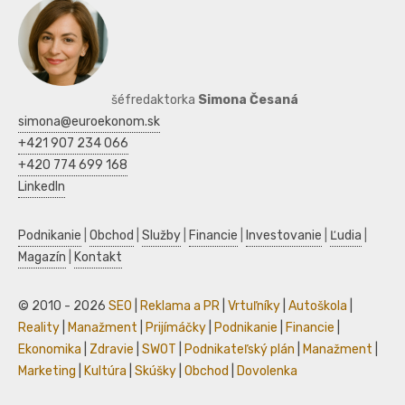
šéfredaktorka
Simona Česaná
simona@euroekonom.sk
+421 907 234 066
+420 774 699 168
LinkedIn
Podnikanie
|
Obchod
|
Služby
|
Financie
|
Investovanie
|
Ľudia
|
Magazín
|
Kontakt
© 2010 - 2026
SEO
|
Reklama a PR
|
Vrtuľníky
|
Autoškola
|
Reality
|
Manažment
|
Prijímáčky
|
Podnikanie
|
Financie
|
Ekonomika
|
Zdravie
|
SWOT
|
Podnikateľský plán
|
Manažment
|
Marketing
|
Kultúra
|
Skúšky
|
Obchod
|
Dovolenka