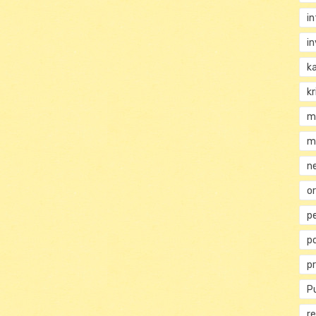
i
i
k
kr
m
m
n
or
p
p
p
Pu
re