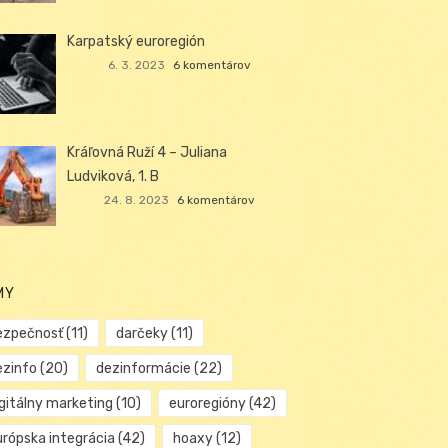
Karpatský euroregión
6. 3. 2023
6 komentárov
Kráľovná Ruží 4 – Juliana
Ludviková, 1. B
24. 8. 2023
6 komentárov
MY
ezpečnosť
(11)
darčeky
(11)
ezinfo
(20)
dezinformácie
(22)
igitálny marketing
(10)
euroregióny
(42)
urópska integrácia
(42)
hoaxy
(12)