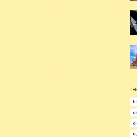
TÉ
b
d
d
e