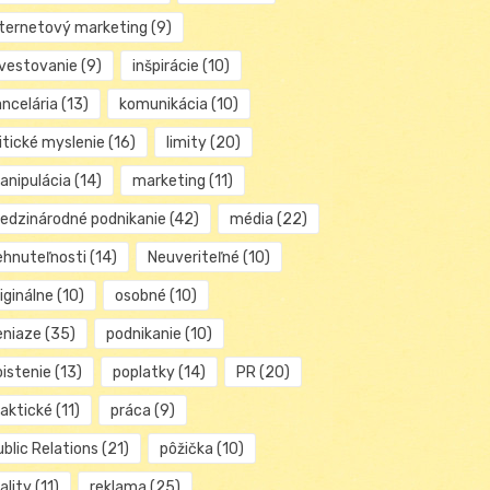
nternetový marketing
(9)
nvestovanie
(9)
inšpirácie
(10)
ancelária
(13)
komunikácia
(10)
itické myslenie
(16)
limity
(20)
anipulácia
(14)
marketing
(11)
edzinárodné podnikanie
(42)
média
(22)
ehnuteľnosti
(14)
Neuveriteľné
(10)
iginálne
(10)
osobné
(10)
eniaze
(35)
podnikanie
(10)
oistenie
(13)
poplatky
(14)
PR
(20)
raktické
(11)
práca
(9)
blic Relations
(21)
pôžička
(10)
ality
(11)
reklama
(25)