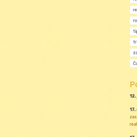
r
r
ti
t
za
Ča
P
12.
17.
zas
real