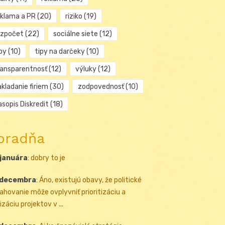
eklama a PR
(20)
riziko
(19)
ozpočet
(22)
sociálne siete
(12)
py
(10)
tipy na darčeky
(10)
ransparentnosť
(12)
výluky
(12)
kladanie firiem
(30)
zodpovednosť
(10)
sopis Diskredit
(18)
oradňa
 januára
:
dobry to je
 decembra
:
Áno, existujú obavy, že politické
ahovanie môže ovplyvniť prioritizáciu a
izáciu projektov v ...