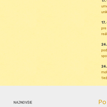
17.
umo
uni
17.
pre
reál
24.
pod
spol
24.
moh
tiež
Po
NAJNOVŠIE