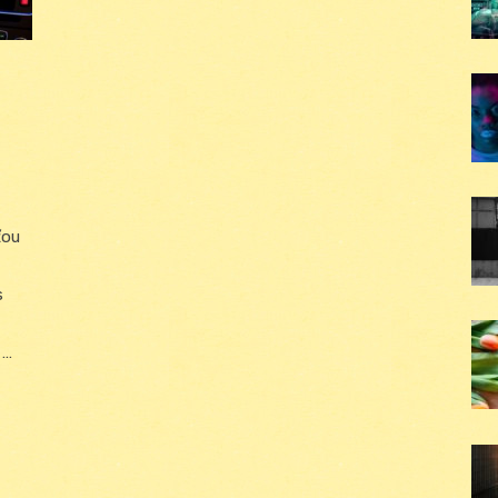
ťou
s
 …