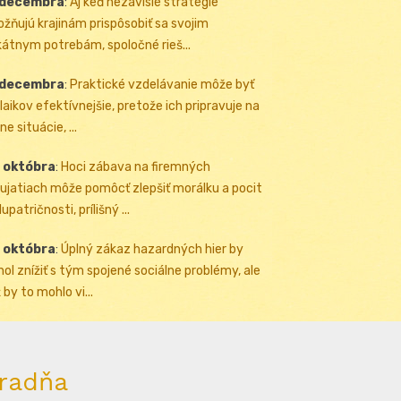
 decembra
:
Aj keď nezávislé stratégie
žňujú krajinám prispôsobiť sa svojim
kátnym potrebám, spoločné rieš...
 decembra
:
Praktické vzdelávanie môže byť
 laikov efektívnejšie, pretože ich pripravuje na
ne situácie, ...
 októbra
:
Hoci zábava na firemných
ujatiach môže pomôcť zlepšiť morálku a pocit
upatričnosti, prílišný ...
 októbra
:
Úplný zákaz hazardných hier by
ol znížiť s tým spojené sociálne problémy, ale
 by to mohlo vi...
radňa