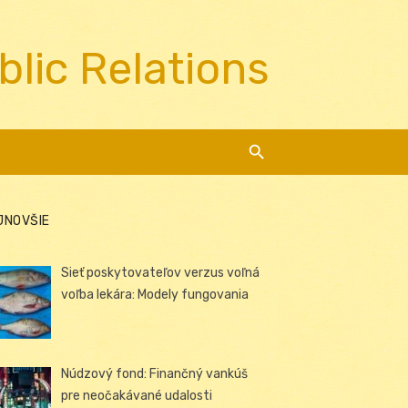
blic Relations
JNOVŠIE
Sieť poskytovateľov verzus voľná
voľba lekára: Modely fungovania
Núdzový fond: Finančný vankúš
pre neočakávané udalosti