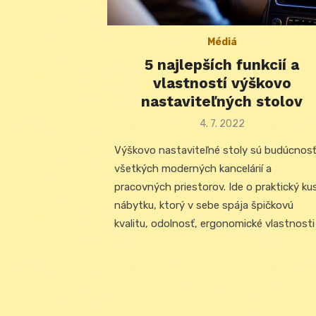
Médiá
5 najlepších funkcií a
vlastností výškovo
nastaviteľných stolov
Posted
4. 7. 2022
on
Výškovo nastaviteľné stoly sú budúcnos
všetkých moderných kancelárií a
pracovných priestorov. Ide o praktický ku
nábytku, ktorý v sebe spája špičkovú
kvalitu, odolnosť, ergonomické vlastnosti