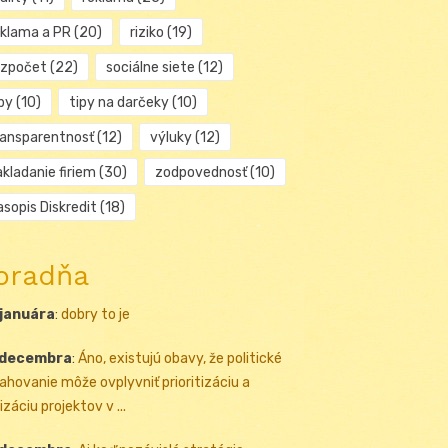
eklama a PR
(20)
riziko
(19)
ozpočet
(22)
sociálne siete
(12)
py
(10)
tipy na darčeky
(10)
ransparentnosť
(12)
výluky
(12)
kladanie firiem
(30)
zodpovednosť
(10)
sopis Diskredit
(18)
oradňa
 januára
:
dobry to je
 decembra
:
Áno, existujú obavy, že politické
ahovanie môže ovplyvniť prioritizáciu a
izáciu projektov v ...