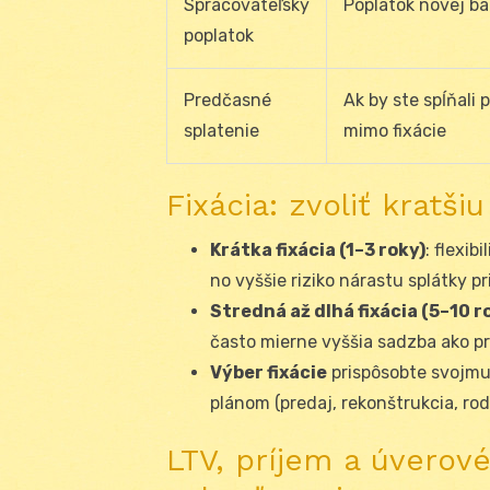
Spracovateľský
Poplatok novej b
poplatok
Predčasné
Ak by ste spĺňali
splatenie
mimo fixácie
Fixácia: zvoliť kratši
Krátka fixácia (1–3 roky)
: flexib
no vyššie riziko nárastu splátky pri
Stredná až dlhá fixácia (5–10 r
často mierne vyššia sadzba ako pri 
Výber fixácie
prispôsobte svojm
plánom (predaj, rekonštrukcia, ro
LTV, príjem a úverov