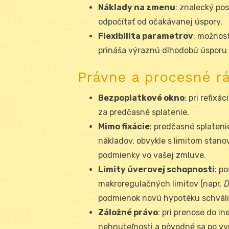
Náklady na zmenu
: znalecký pos
odpočítať od očakávanej úspory.
Flexibilita parametrov
: možnosť
prináša výraznú dlhodobú úsporu 
Právne a procesné rá
Bezpoplatkové okno
: pri refixá
za predčasné splatenie.
Mimo fixácie
: predčasné splaten
nákladov, obvykle s limitom stan
podmienky vo vašej zmluve.
Limity úverovej schopnosti
: p
makroregulačných limitov (napr.
D
podmienok novú hypotéku schváli
Záložné právo
: pri prenose do i
nehnuteľnosti a pôvodné sa po vy