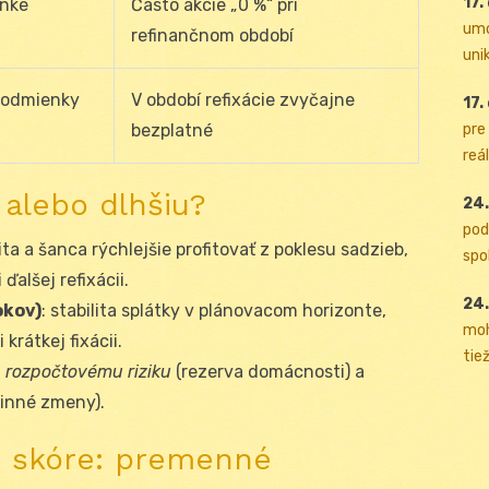
17.
anke
Často akcie „0 %“ pri
umo
refinančnom období
uni
 podmienky
V období refixácie zvyčajne
17.
pre
bezplatné
reál
u alebo dlhšiu?
24.
pod
ilita a šanca rýchlejšie profitovať z poklesu sadzieb,
spol
 ďalšej refixácii.
24.
okov)
: stabilita splátky v plánovacom horizonte,
moh
krátkej fixácii.
tiež
u
rozpočtovému riziku
(rezerva domácnosti) a
dinné zmeny).
é skóre: premenné