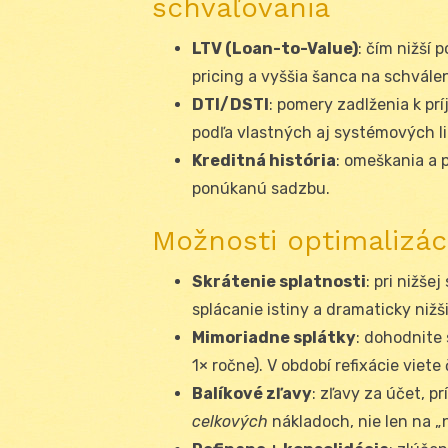
schvaľovania
LTV (Loan-to-Value)
: čím nižší 
pricing a vyššia šanca na schválen
DTI/DSTI
: pomery zadlženia k pr
podľa vlastných aj systémových li
Kreditná história
: omeškania a 
ponúkanú sadzbu.
Možnosti optimalizác
Skrátenie splatnosti
: pri nižš
splácanie istiny a dramaticky nižš
Mimoriadne splátky
: dohodnite 
1× ročne). V období refixácie viete 
Balíkové zľavy
: zľavy za účet, p
celkových
nákladoch, nie len na „n