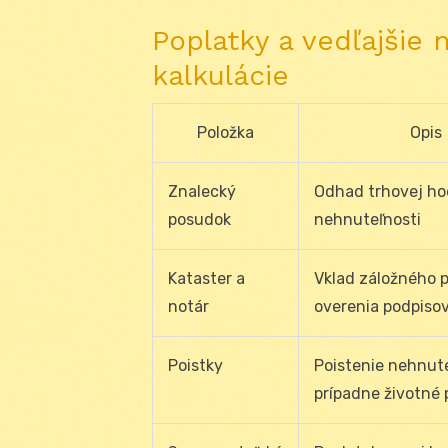
Poplatky a vedľajšie 
kalkulácie
Položka
Opis
Znalecký
Odhad trhovej h
posudok
nehnuteľnosti
Kataster a
Vklad záložného p
notár
overenia podpiso
Poistky
Poistenie nehnute
prípadne životné 