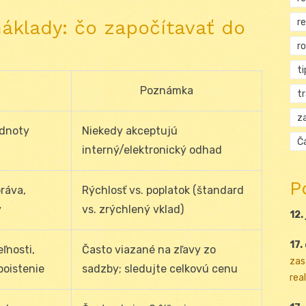
r
náklady: čo započítavať do
r
ti
Poznámka
t
za
odnoty
Niekedy akceptujú
Ča
interný/elektronický odhad
P
ráva,
Rýchlosť vs. poplatok (štandard
v
vs. zrýchlený vklad)
12.
17.
ľnosti,
Často viazané na zľavy zo
zas
poistenie
sadzby; sledujte celkovú cenu
real