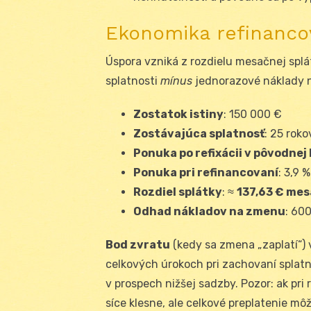
Ekonomika refinancov
Úspora vzniká z rozdielu mesačnej splá
splatnosti
mínus
jednorazové náklady n
Zostatok istiny
: 150 000 €
Zostávajúca splatnosť
: 25 roko
Ponuka po refixácii v pôvodnej
Ponuka pri refinancovaní
: 3,9 
Rozdiel splátky
: ≈
137,63 € me
Odhad nákladov na zmenu
: 600
Bod zvratu
(kedy sa zmena „zaplatí“)
celkových úrokoch pri zachovaní splatno
v prospech nižšej sadzby. Pozor: ak pri
síce klesne, ale celkové preplatenie môž