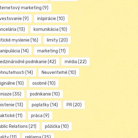
nternetový marketing
(9)
nvestovanie
(9)
inšpirácie
(10)
ancelária
(13)
komunikácia
(10)
itické myslenie
(16)
limity
(20)
anipulácia
(14)
marketing
(11)
edzinárodné podnikanie
(42)
média
(22)
ehnuteľnosti
(14)
Neuveriteľné
(10)
iginálne
(10)
osobné
(10)
eniaze
(35)
podnikanie
(10)
oistenie
(13)
poplatky
(14)
PR
(20)
raktické
(11)
práca
(9)
blic Relations
(21)
pôžička
(10)
ality
(11)
reklama
(25)