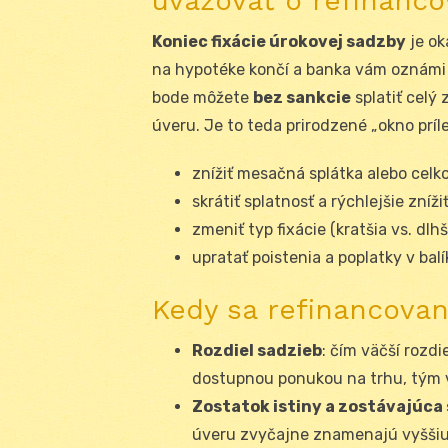
uvažovať o refinanco
Koniec fixácie úrokovej sadzby
je ok
na hypotéke končí a banka vám oznámi 
bode môžete
bez sankcie
splatiť celý
úveru. Je to teda prirodzené „okno príle
znížiť mesačná splátka alebo celk
skrátiť splatnosť a rýchlejšie znížiť
zmeniť typ fixácie (kratšia vs. dlhš
upratať poistenia a poplatky v balí
Kedy sa refinancovani
Rozdiel sadzieb
: čím väčší rozd
dostupnou ponukou na trhu, tým 
Zostatok istiny a zostávajúca
úveru zvyčajne znamenajú vyššiu