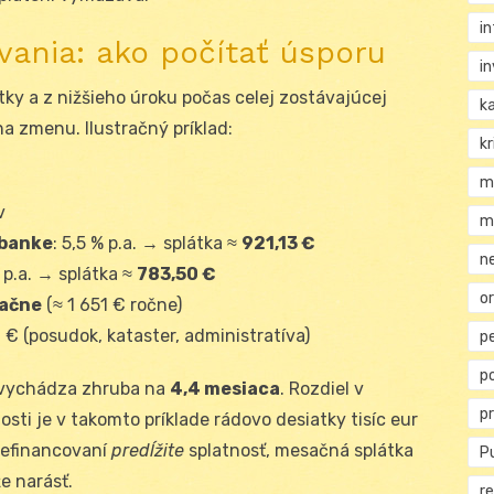
i
ania: ako počítať úsporu
i
tky a z nižšieho úroku počas celej zostávajúcej
k
a zmenu. Ilustračný príklad:
kr
m
v
m
 banke
: 5,5 % p.a. → splátka ≈
921,13 €
n
% p.a. → splátka ≈
783,50 €
or
sačne
(≈ 1 651 € ročne)
 € (posudok, kataster, administratíva)
p
p
 vychádza zhruba na
4,4 mesiaca
. Rozdiel v
p
sti je v takomto príklade rádovo desiatky tisíc eur
 refinancovaní
predĺžite
splatnosť, mesačná splátka
Pu
e narásť.
re