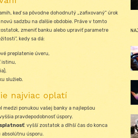
vaní
amih, keď sa pôvodne dohodnutý „zafixovaný“ úrok
novú sadzbu na ďalšie obdobie. Práve v tomto
 zostatok, zmeniť banku alebo upraviť parametre
NA
žitosti“, kedy sa dá:
ové preplatenie úveru,
 istinu,
ia),
ku služieb.
e najviac oplatí
iel medzi ponukou vašej banky a najlepšou
vyššia pravdepodobnosť úspory.
 splatnosť
: vyšší zostatok a dlhší čas do konca
 absolútnu úsporu.