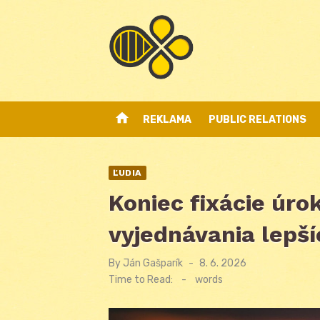
Skip
to
content
home
REKLAMA
PUBLIC RELATIONS
ĽUDIA
Koniec fixácie úro
vyjednávania lepš
By
Ján Gašparík
Posted
8. 6. 2026
on
Time to Read:
-
words