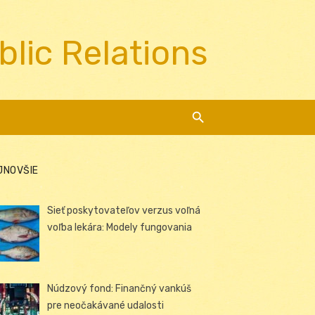
blic Relations
JNOVŠIE
Sieť poskytovateľov verzus voľná
voľba lekára: Modely fungovania
Núdzový fond: Finančný vankúš
pre neočakávané udalosti