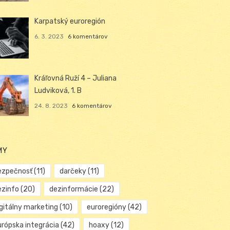
Karpatský euroregión
6. 3. 2023
6 komentárov
Kráľovná Ruží 4 – Juliana
Ludviková, 1. B
24. 8. 2023
6 komentárov
MY
ezpečnosť
(11)
darčeky
(11)
ezinfo
(20)
dezinformácie
(22)
igitálny marketing
(10)
euroregióny
(42)
urópska integrácia
(42)
hoaxy
(12)