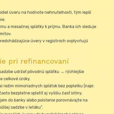
podiel úveru na hodnote nehnuteľnosti, tým lepší
ie.
íjmu a mesačnej splátky k príjmu. Banka ich sleduje
mitov.
predchádzajúce úvery v registroch ovplyvňujú
ie pri refinancovaní
ej sadzbe udržať pôvodnú splátku → rýchlejšie
ie celkové úroky.
si režim mimoriadnych splátok bez poplatku (napr.
často bezplatne splatiť aj vyššiu časť istiny.
ríjem do banky alebo poistenie porovnávajte na
ižšej sadzbe v letáku“.