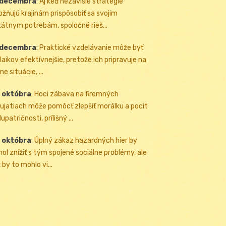
 decembra
:
Aj keď nezávislé stratégie
žňujú krajinám prispôsobiť sa svojim
kátnym potrebám, spoločné rieš...
 decembra
:
Praktické vzdelávanie môže byť
 laikov efektívnejšie, pretože ich pripravuje na
ne situácie, ...
 októbra
:
Hoci zábava na firemných
ujatiach môže pomôcť zlepšiť morálku a pocit
upatričnosti, prílišný ...
 októbra
:
Úplný zákaz hazardných hier by
ol znížiť s tým spojené sociálne problémy, ale
 by to mohlo vi...