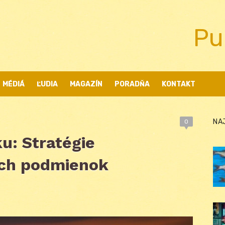
Pu
MÉDIÁ
ĽUDIA
MAGAZÍN
PORADŇA
KONTAKT
NA
0
ku: Stratégie
ích podmienok