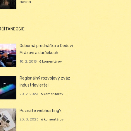
casco
JČÍTANEJŠIE
Odborná prednáška o Dedovi
Mrázovi a darčekoch
10. 2. 2015
6 komentárov
Regionálný rozvojový zväz
Industrieviertel
20. 2. 2023
6 komentárov
Poznáte webhosting?
23. 3. 2023
6 komentárov