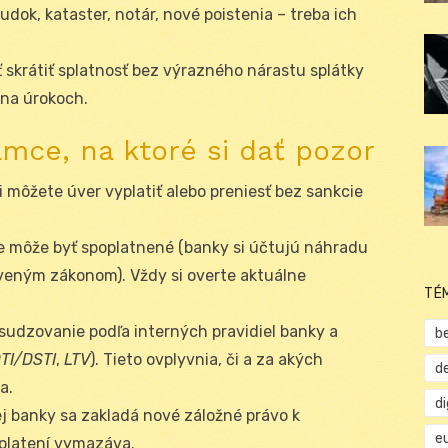
udok, kataster, notár, nové poistenia – treba ich
 skrátiť splatnosť bez výrazného nárastu splátky
na úrokoch.
mce, na ktoré si dať pozor
cii môžete úver vyplatiť alebo preniesť bez sankcie
ie môže byť spoplatnené (banky si účtujú náhradu
oveným zákonom). Vždy si overte aktuálne
TÉ
osudzovanie podľa interných pravidiel banky a
b
TI/DSTI
,
LTV
). Tieto ovplyvnia, či a za akých
d
a.
d
nej banky sa zakladá nové záložné právo k
e
platení vymazáva.