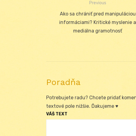
Previous
Navigácia
Previous
Ako sa chrániť pred manipuláciou
v
post:
informáciami? Kritické myslenie a
článku
mediálna gramotnosť
Poradňa
Potrebujete radu? Chcete pridať koment
textové pole nižšie. Ďakujeme ♥
VÁŠ TEXT