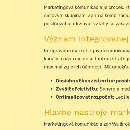
Marketingová komunikácia je proces, kt
cieľovým skupinám. Zahŕňa kombináciu n
posilňovať a udržiavať vzťahy so zákazn
Význam integrovanej
Integrovaná marketingová komunikácia (
kanály a nástroje do jednotnej stratégi
maximalizuje ich účinnosť. IMK umožň
Dosiahnuť konzistentné posol
Zvýšiť efektivitu:
Synergia medzi
Optimalizovať rozpočet:
Lepšie 
Hlavné nástroje mark
Marketingová komunikácia zahŕňa širok