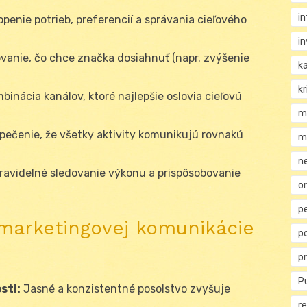
i
enie potrieb, preferencií a správania cieľového
i
vanie, čo chce značka dosiahnuť (napr. zvýšenie
k
kr
binácia kanálov, ktoré najlepšie oslovia cieľovú
m
ečenie, že všetky aktivity komunikujú rovnakú
m
n
ravidelné sledovanie výkonu a prispôsobovanie
or
p
 marketingovej komunikácie
p
p
Pu
sti:
Jasné a konzistentné posolstvo zvyšuje
re