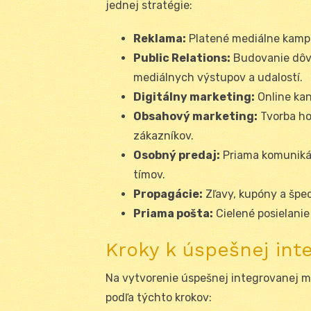
jednej stratégie:
Reklama:
Platené mediálne kampa
Public Relations:
Budovanie dôve
mediálnych výstupov a udalostí.
Digitálny marketing:
Online kan
Obsahový marketing:
Tvorba ho
zákazníkov.
Osobný predaj:
Priama komunikác
tímov.
Propagácie:
Zľavy, kupóny a špe
Priama pošta:
Cielené posielanie
Kroky k úspešnej int
Na vytvorenie úspešnej integrovanej m
podľa týchto krokov: