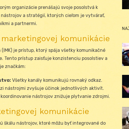
orým organizácie prenášajú svoje posolstvá k
ástrojov a stratégií, ktorých cieľom je vytvárať,
íkmi a partnermi.
NA
 marketingovej komunikácie
IMK) je prístup, ktorý spája všetky komunikačné
e. Tento prístup zaisťuje konzistenciu posolstiev a
uje značkám:
stvo:
Všetky kanály komunikujú rovnaký odkaz.
 nástrojmi zvyšuje účinok jednotlivých aktivít.
koordinovanie nástrojov znižuje plytvanie zdrojmi.
etingovej komunikácie
ú škálu nástrojov, ktoré môžu byť integrované do