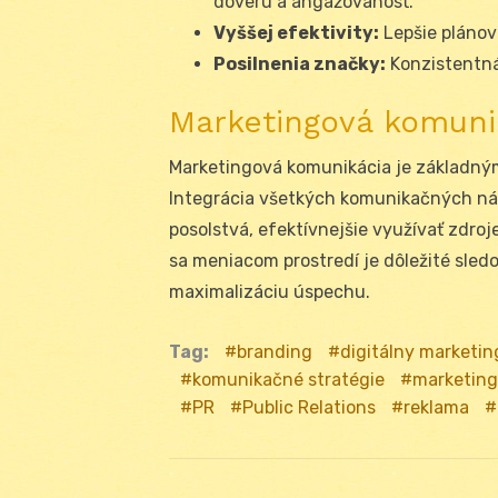
dôveru a angažovanosť.
Vyššej efektivity:
Lepšie plánova
Posilnenia značky:
Konzistentná
Marketingová komuni
Marketingová komunikácia je základným
Integrácia všetkých komunikačných ná
posolstvá, efektívnejšie využívať zdroj
sa meniacom prostredí je dôležité sledo
maximalizáciu úspechu.
Tag:
branding
digitálny marketin
komunikačné stratégie
marketing
PR
Public Relations
reklama