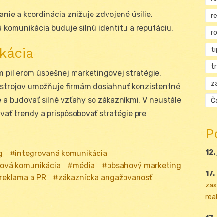
nie a koordinácia znižuje zdvojené úsilie.
r
 komunikácia buduje silnú identitu a reputáciu.
r
kácia
ti
t
 pilierom úspešnej marketingovej stratégie.
za
strojov umožňuje firmám dosiahnuť konzistentné
e a budovať silné vzťahy so zákazníkmi. V neustále
Ča
vať trendy a prispôsobovať stratégie pre
P
12.
g
integrovaná komunikácia
ová komunikácia
média
obsahový marketing
17.
reklama a PR
zákaznícka angažovanosť
zas
real