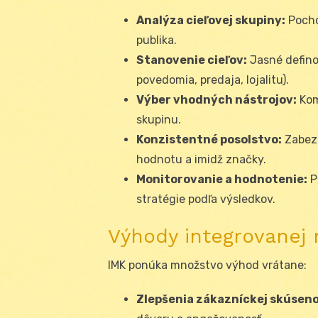
Analýza cieľovej skupiny:
Pochop
publika.
Stanovenie cieľov:
Jasné defino
povedomia, predaja, lojalitu).
Výber vhodných nástrojov:
Kom
skupinu.
Konzistentné posolstvo:
Zabezp
hodnotu a imidž značky.
Monitorovanie a hodnotenie:
P
stratégie podľa výsledkov.
Výhody integrovanej
IMK ponúka množstvo výhod vrátane:
Zlepšenia zákazníckej skúseno