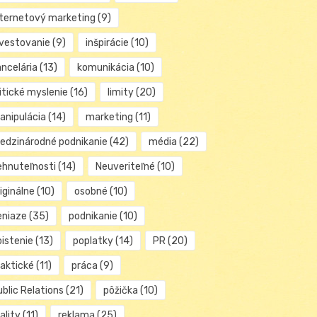
nternetový marketing
(9)
nvestovanie
(9)
inšpirácie
(10)
ancelária
(13)
komunikácia
(10)
itické myslenie
(16)
limity
(20)
anipulácia
(14)
marketing
(11)
edzinárodné podnikanie
(42)
média
(22)
ehnuteľnosti
(14)
Neuveriteľné
(10)
iginálne
(10)
osobné
(10)
eniaze
(35)
podnikanie
(10)
oistenie
(13)
poplatky
(14)
PR
(20)
raktické
(11)
práca
(9)
blic Relations
(21)
pôžička
(10)
ality
(11)
reklama
(25)