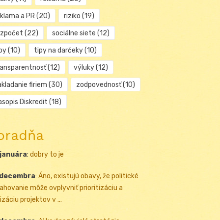
eklama a PR
(20)
riziko
(19)
ozpočet
(22)
sociálne siete
(12)
py
(10)
tipy na darčeky
(10)
ransparentnosť
(12)
výluky
(12)
kladanie firiem
(30)
zodpovednosť
(10)
sopis Diskredit
(18)
oradňa
 januára
:
dobry to je
 decembra
:
Áno, existujú obavy, že politické
ahovanie môže ovplyvniť prioritizáciu a
izáciu projektov v ...