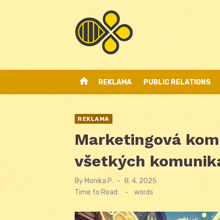
Skip
to
content
home
REKLAMA
PUBLIC RELATIONS
REKLAMA
Marketingová komu
všetkých komunik
By
Monika P.
Posted
8. 4. 2025
on
Time to Read:
-
words