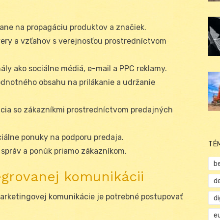
ne na propagáciu produktov a značiek.
ry a vzťahov s verejnosťou prostredníctvom
ály ako sociálne médiá, e-mail a PPC reklamy.
dnotného obsahu na prilákanie a udržanie
ia so zákazníkmi prostredníctvom predajných
ciálne ponuky na podporu predaja.
TÉ
 správ a ponúk priamo zákazníkom.
b
egrovanej komunikácii
d
arketingovej komunikácie je potrebné postupovať
d
e