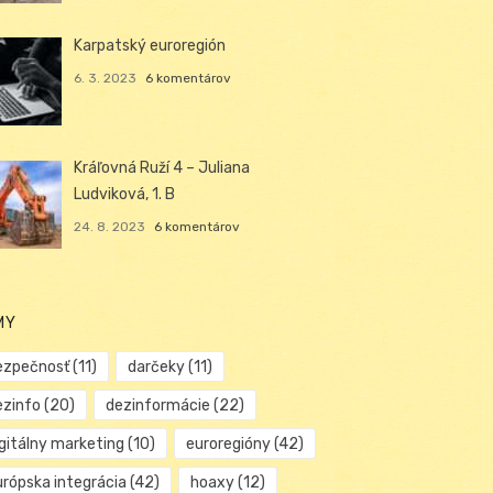
Karpatský euroregión
6. 3. 2023
6 komentárov
Kráľovná Ruží 4 – Juliana
Ludviková, 1. B
24. 8. 2023
6 komentárov
MY
ezpečnosť
(11)
darčeky
(11)
ezinfo
(20)
dezinformácie
(22)
igitálny marketing
(10)
euroregióny
(42)
urópska integrácia
(42)
hoaxy
(12)