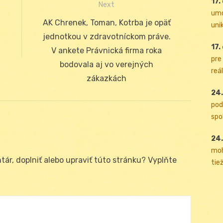
17.
Next
umo
Next
AK Chrenek, Toman, Kotrba je opäť
uni
post:
jednotkou v zdravotníckom práve.
17.
V ankete Právnická firma roka
pre
bodovala aj vo verejných
reál
zákazkách
24.
pod
spol
24.
moh
ár, doplniť alebo upraviť túto stránku? Vyplňte
tiež