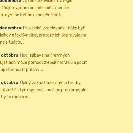
 decembra
:
Aj keď nezávislé stratégie
žňujú krajinám prispôsobiť sa svojim
kátnym potrebám, spoločné rieš...
 decembra
:
Praktické vzdelávanie môže byť
 laikov efektívnejšie, pretože ich pripravuje na
ne situácie, ...
 októbra
:
Hoci zábava na firemných
ujatiach môže pomôcť zlepšiť morálku a pocit
upatričnosti, prílišný ...
 októbra
:
Úplný zákaz hazardných hier by
ol znížiť s tým spojené sociálne problémy, ale
 by to mohlo vi...