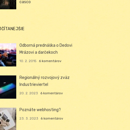
casco
JČÍTANEJŠIE
Odborná prednáška o Dedovi
Mrázovi a darčekoch
10. 2. 2015
6 komentárov
Regionálný rozvojový zväz
Industrieviertel
20. 2. 2023
6 komentárov
Poznáte webhosting?
23. 3. 2023
6 komentárov