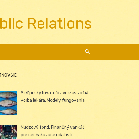
blic Relations
JNOVŠIE
Sieť poskytovateľov verzus voľná
voľba lekára: Modely fungovania
Núdzový fond: Finančný vankúš
pre neočakávané udalosti