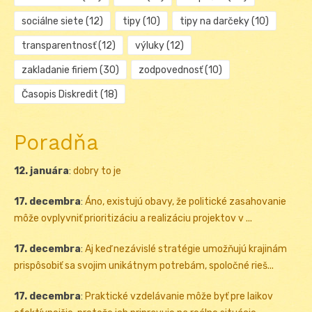
sociálne siete
(12)
tipy
(10)
tipy na darčeky
(10)
transparentnosť
(12)
výluky
(12)
zakladanie firiem
(30)
zodpovednosť
(10)
Časopis Diskredit
(18)
Poradňa
12. januára
:
dobry to je
17. decembra
:
Áno, existujú obavy, že politické zasahovanie
môže ovplyvniť prioritizáciu a realizáciu projektov v ...
17. decembra
:
Aj keď nezávislé stratégie umožňujú krajinám
prispôsobiť sa svojim unikátnym potrebám, spoločné rieš...
17. decembra
:
Praktické vzdelávanie môže byť pre laikov