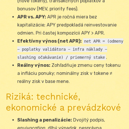
(nové tokeny), transakčných poplatkov a
bonusov (MEV, priority fees).
APR vs. APY:
APR je ročná miera bez
kapitalizácie; APY predpokladá reinvestovanie
odmien. Pri častej kompozícii APY > APR.
Efektívny výnos (net APR):
net APR = (odmeny
− poplatky validátora − infra náklady −
.
slashing očakávanie) / priemerný stake
Reálny výnos:
Zohľadňuje zmenu ceny tokenu
a infláciu ponuky; nominálny zisk v tokene ≠
reálny zisk v base mene.
Riziká: technické,
ekonomické a prevádzkové
Slashing a penalizácie:
Dvojitý podpis,
equivocation
, dlhý výpadok, nesprávna