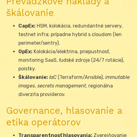
Prevádzkové náklady a
škálovanie
CapEx:
HSM, kolokácia, redundantné servery,
testnet infra; prípadne hybrid s cloudom (len
perimeter/sentry).
OpEx:
Kolokácia/elektrina, priepustnosť,
monitoring SaaS, ľudské zdroje (24/7 rotácie),
poistky.
Škálovanie:
IaC
(Terraform/Ansible),
immutable
images
,
secrets management
, regionálna
diverzita providerov.
Governance, hlasovanie a
etika operátorov
Transparentnosť hlasovania:
Zverejňovanie