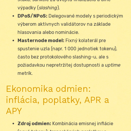
výpadky (
slashing
).
DPoS/NPoS:
Delegované modely s periodickým
výberom aktívnych validátorov na základe
hlasovania alebo nominácie.
Masternode model:
Fixný kolaterál pre
spustenie uzla (napr. 1 000 jednotiek tokenu),
často bez protokolového slashing-u, ale s
požiadavkou nepretržitej dostupnosti a
uptime
metrík.
Ekonomika odmien:
inflácia, poplatky, APR a
APY
Zdroj odmien:
Kombinácia emisnej inflácie