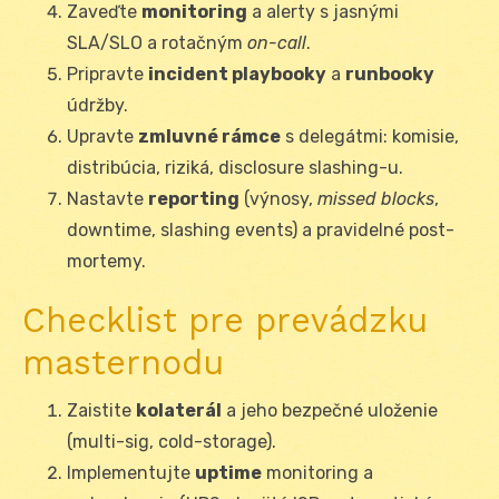
Zaveďte
monitoring
a alerty s jasnými
SLA/SLO a rotačným
on-call
.
Pripravte
incident playbooky
a
runbooky
údržby.
Upravte
zmluvné rámce
s delegátmi: komisie,
distribúcia, riziká, disclosure slashing-u.
Nastavte
reporting
(výnosy,
missed blocks
,
downtime, slashing events) a pravidelné post-
mortemy.
Checklist pre prevádzku
masternodu
Zaistite
kolaterál
a jeho bezpečné uloženie
(multi-sig, cold-storage).
Implementujte
uptime
monitoring a