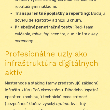
reputačnými nákladmi.
Transparentné poplatky a reporting:
Budujú
dôveru delegátorov a znižujú churn.
Priebežné penetračné testy:
Red-team
cvičenia,
table-top
scenáre, audit infra a
key-
ceremony
.
Profesionálne uzly ako
infraštruktúra digitálnych
aktív
Masternode a staking farmy predstavujú základnú
infraštruktúru PoS ekosystému. Dlhodobo úspešní
operátori kombinujú technickú excelentnosť
(bezpečnosť kľúčov, vysoký
uptime
, kvalitný