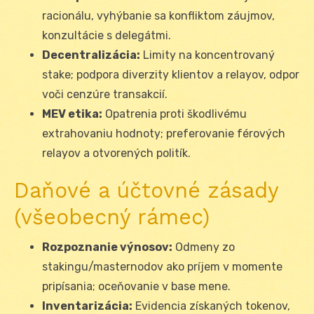
racionálu, vyhýbanie sa konfliktom záujmov,
konzultácie s delegátmi.
Decentralizácia:
Limity na koncentrovaný
stake; podpora diverzity klientov a relayov, odpor
voči cenzúre transakcií.
MEV etika:
Opatrenia proti škodlivému
extrahovaniu hodnoty; preferovanie férových
relayov a otvorených politík.
Daňové a účtovné zásady
(všeobecný rámec)
Rozpoznanie výnosov:
Odmeny zo
stakingu/masternodov ako príjem v momente
pripísania; oceňovanie v base mene.
Inventarizácia:
Evidencia získaných tokenov,