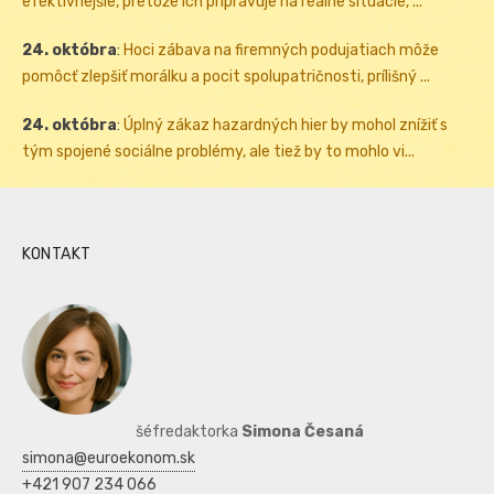
efektívnejšie, pretože ich pripravuje na reálne situácie, ...
24. októbra
:
Hoci zábava na firemných podujatiach môže
pomôcť zlepšiť morálku a pocit spolupatričnosti, prílišný ...
24. októbra
:
Úplný zákaz hazardných hier by mohol znížiť s
tým spojené sociálne problémy, ale tiež by to mohlo vi...
KONTAKT
šéfredaktorka
Simona Česaná
simona@euroekonom.sk
+421 907 234 066