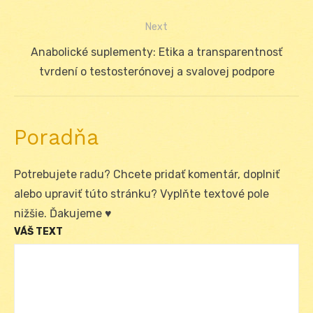
v
post:
Next
článku
Next
Anabolické suplementy: Etika a transparentnosť
post:
tvrdení o testosterónovej a svalovej podpore
Poradňa
Potrebujete radu? Chcete pridať komentár, doplniť
alebo upraviť túto stránku? Vyplňte textové pole
nižšie. Ďakujeme ♥
VÁŠ TEXT