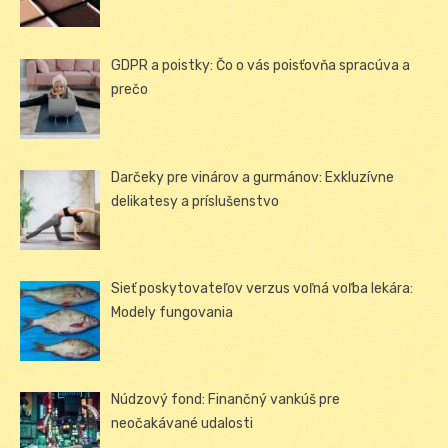
GDPR a poistky: Čo o vás poisťovňa spracúva a
prečo
Darčeky pre vinárov a gurmánov: Exkluzívne
delikatesy a príslušenstvo
Sieť poskytovateľov verzus voľná voľba lekára:
Modely fungovania
Núdzový fond: Finančný vankúš pre
neočakávané udalosti