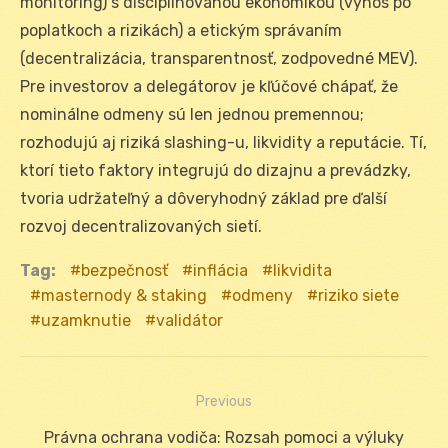
monitoring) s disciplinovanou ekonomikou (výnos po
poplatkoch a rizikách) a etickým správaním
(decentralizácia, transparentnosť, zodpovedné MEV).
Pre investorov a delegátorov je kľúčové chápať, že
nominálne odmeny sú len jednou premennou;
rozhodujú aj riziká slashing-u, likvidity a reputácie. Tí,
ktorí tieto faktory integrujú do dizajnu a prevádzky,
tvoria udržateľný a dôveryhodný základ pre ďalší
rozvoj decentralizovaných sietí.
Tag:
bezpečnosť
inflácia
likvidita
masternody & staking
odmeny
riziko siete
uzamknutie
validátor
Previous
Navigácia
Previous
Právna ochrana vodiča: Rozsah pomoci a výluky