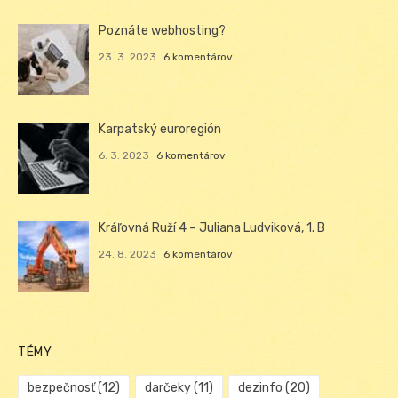
Poznáte webhosting?
23. 3. 2023
6 komentárov
Karpatský euroregión
6. 3. 2023
6 komentárov
Kráľovná Ruží 4 – Juliana Ludviková, 1. B
24. 8. 2023
6 komentárov
TÉMY
bezpečnosť
(12)
darčeky
(11)
dezinfo
(20)