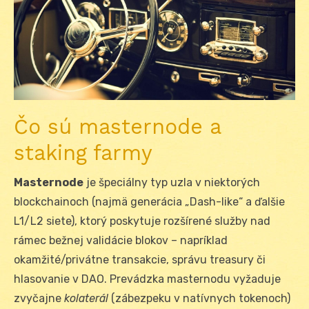
Čo sú masternode a
staking farmy
Masternode
je špeciálny typ uzla v niektorých
blockchainoch (najmä generácia „Dash-like“ a ďalšie
L1/L2 siete), ktorý poskytuje rozšírené služby nad
rámec bežnej validácie blokov – napríklad
okamžité/privátne transakcie, správu treasury či
hlasovanie v DAO. Prevádzka masternodu vyžaduje
zvyčajne
kolaterál
(zábezpeku v natívnych tokenoch)