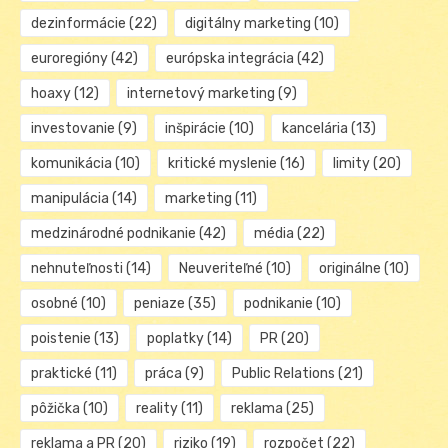
dezinformácie
(22)
digitálny marketing
(10)
euroregióny
(42)
európska integrácia
(42)
hoaxy
(12)
internetový marketing
(9)
investovanie
(9)
inšpirácie
(10)
kancelária
(13)
komunikácia
(10)
kritické myslenie
(16)
limity
(20)
manipulácia
(14)
marketing
(11)
medzinárodné podnikanie
(42)
média
(22)
nehnuteľnosti
(14)
Neuveriteľné
(10)
originálne
(10)
osobné
(10)
peniaze
(35)
podnikanie
(10)
poistenie
(13)
poplatky
(14)
PR
(20)
praktické
(11)
práca
(9)
Public Relations
(21)
pôžička
(10)
reality
(11)
reklama
(25)
reklama a PR
(20)
riziko
(19)
rozpočet
(22)