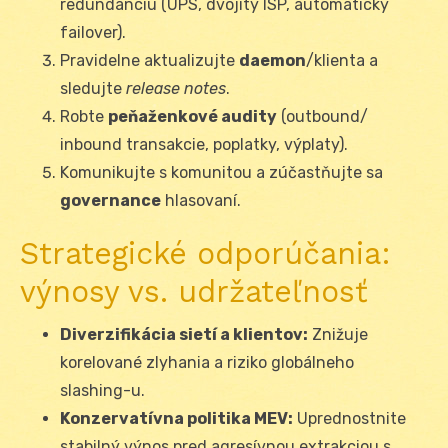
redundanciu (UPS, dvojitý ISP, automatický
failover).
Pravidelne aktualizujte
daemon
/klienta a
sledujte
release notes
.
Robte
peňaženkové audity
(outbound/
inbound transakcie, poplatky, výplaty).
Komunikujte s komunitou a zúčastňujte sa
governance
hlasovaní.
Strategické odporúčania:
výnosy vs. udržateľnosť
Diverzifikácia sietí a klientov:
Znižuje
korelované zlyhania a riziko globálneho
slashing-u.
Konzervatívna politika MEV:
Uprednostnite
stabilný výnos pred agresívnou extrakciou s