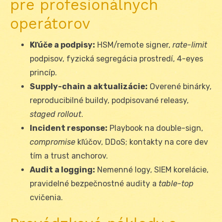
pre profesionálnych
operátorov
Kľúče a podpisy:
HSM/remote signer,
rate-limit
podpisov, fyzická segregácia prostredí, 4-eyes
princíp.
Supply-chain a aktualizácie:
Overené binárky,
reproducibilné buildy, podpisované releasy,
staged rollout
.
Incident response:
Playbook na double-sign,
compromise
kľúčov, DDoS; kontakty na core dev
tím a trust anchorov.
Audit a logging:
Nemenné logy, SIEM korelácie,
pravidelné bezpečnostné audity a
table-top
cvičenia.