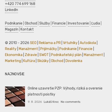
+420 774 699 168
LinkedIn
Podnikanie
|
Obchod
|
Služby
|
Financie
|
Investovanie
|
Ľudia
|
Magazín
|
Kontakt
© 2010 - 2026
SEO
|
Reklama a PR
|
Vrtuľníky
|
Autoškola
|
Reality
|
Manažment
|
Prijímáčky
|
Podnikanie
|
Financie
|
Ekonomika
|
Zdravie
|
SWOT
|
Podnikateľský plán
|
Manažment
|
Marketing
|
Kultúra
|
Skúšky
|
Obchod
|
Dovolenka
NAJNOVŠIE
Online uzavretie PZP: Výhody, riziká a overenie
platnosti poistky
9. 8. 2026
Lukáš Kroc
No comments