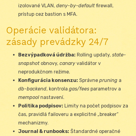
izolované VLAN,
deny-by-default
firewall,
prístup cez bastion s MFA.
Operácie validátora:
zásady prevádzky 24/7
Bezvýpadková údržba:
Rolling updaty,
state-
snapshot
obnovy,
canary
validátor v
neprodukčnom režime.
Konfigurácia konsenzu:
Správne
pruning
a
db-backend
, kontrola
gas/fees
parametrov a
mempool
nastavení.
Politika podpisov:
Limity na počet podpisov za
čas, pravidlá failoveru a explicitné „breaker“
mechanizmy.
Journal & runbooks:
Štandardné operačné