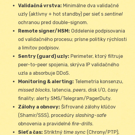
Validačná vrstva:
Minimálne dva validačné
uzly (aktívny + hot standby) per sieť s
sentinel
ochranou pred double-signom.
Remote signer/HSM:
Oddelenie podpisovania
od validačného procesu; prísne politiky rýchlosti
a limitov podpisov.
Sentry (guard) uzly:
Perimeter, ktorý filtruje
peer-to-peer spojenia, skrýva IP validačného
uzla a absorbuje DDoS.
Monitoring & alerting:
Telemetria konsenzu,
missed blocks
, latencia,
peers
, disk I/O, časy
finality; alerty SMS/Telegram/PagerDuty.
Zálohy a obnovy:
Šifrované zálohy kľúčov
(Shamir/SSS), procedúry
slashing-safe
obnovenia a pravidelné
fire-drills
.
Sieť a čas:
Striktný
time sync
(Chrony/PTP),