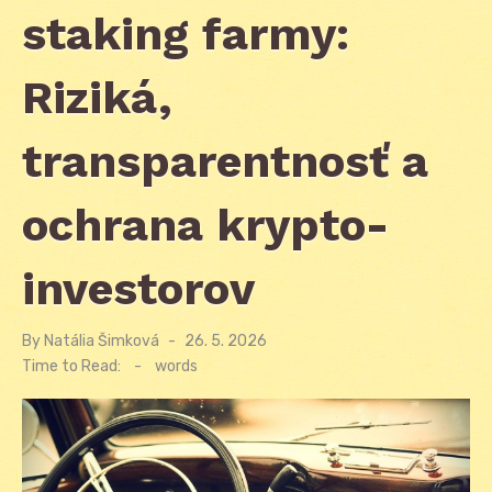
staking farmy:
Riziká,
transparentnosť a
ochrana krypto-
investorov
By
Natália Šimková
Posted
26. 5. 2026
on
Time to Read:
-
words