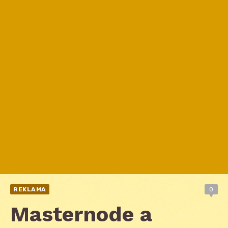
REKLAMA
0
Masternode a