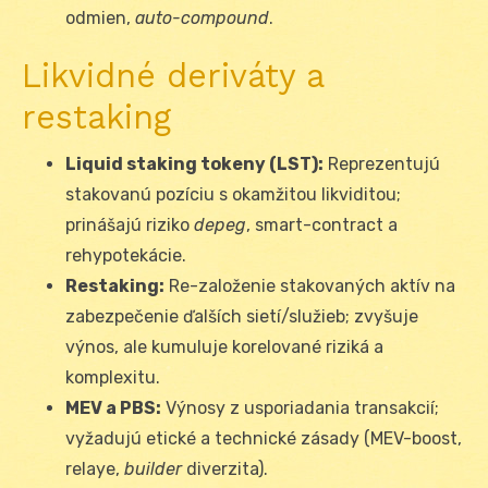
odmien,
auto-compound
.
Likvidné deriváty a
restaking
Liquid staking tokeny (LST):
Reprezentujú
stakovanú pozíciu s okamžitou likviditou;
prinášajú riziko
depeg
, smart-contract a
rehypotekácie.
Restaking:
Re-založenie stakovaných aktív na
zabezpečenie ďalších sietí/služieb; zvyšuje
výnos, ale kumuluje korelované riziká a
komplexitu.
MEV a PBS:
Výnosy z usporiadania transakcií;
vyžadujú etické a technické zásady (MEV-boost,
relaye,
builder
diverzita).