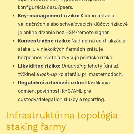
konfigurácia času/peers.
Key-management riziko:
Kompromitácia
validačných alebo schvaľovacích kľúčov; rizikové
je online držanie bez HSM/remote signer.
Koncentračné riziko:
Nadmerná centralizácia
stake-u v niekoľkých farmách znižuje
bezpečnosť siete a zvyšuje politické riziko.
Likviditné riziko:
Unbonding
lehoty (dni až
týždne) a
lock-up
kolaterálu pri masternodoch.
Regulačné a daňové riziko:
Klasifikácia
odmien, povinnosti KYC/AML pre
custody/delegation služby a reporting.
Infrastruktúrna topológia
staking farmy