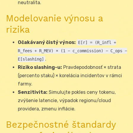
neutralita.
Modelovanie výnosu a
rizika
Očakávaný čistý výnos:
E[r] = (R_infl +
R_fees + R_MEV) × (1 − c_commission) − C_ops −
.
E[slashing]
Riziko slashing-u:
Pravdepodobnosť × strata
(percento staku) × korelácia incidentov v rámci
farmy.
Senzitivita:
Simulujte pokles ceny tokenu,
zvýšenie latencie, výpadok regionu/cloud
providera, zmenu inflácie.
Bezpečnostné štandardy