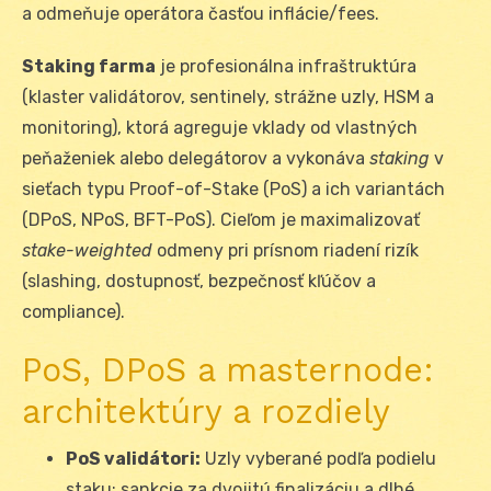
a odmeňuje operátora časťou inflácie/fees.
Staking farma
je profesionálna infraštruktúra
(klaster validátorov, sentinely, strážne uzly, HSM a
monitoring), ktorá agreguje vklady od vlastných
peňaženiek alebo delegátorov a vykonáva
staking
v
sieťach typu Proof-of-Stake (PoS) a ich variantách
(DPoS, NPoS, BFT-PoS). Cieľom je maximalizovať
stake-weighted
odmeny pri prísnom riadení rizík
(slashing, dostupnosť, bezpečnosť kľúčov a
compliance).
PoS, DPoS a masternode:
architektúry a rozdiely
PoS validátori:
Uzly vyberané podľa podielu
staku; sankcie za dvojitú finalizáciu a dlhé