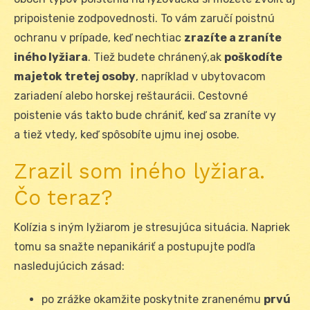
pripoistenie zodpovednosti. To vám zaručí poistnú
ochranu v prípade, keď nechtiac
zrazíte a zraníte
iného lyžiara
. Tiež budete chránený,ak
poškodíte
majetok tretej osoby
, napríklad v ubytovacom
zariadení alebo horskej reštaurácii. Cestovné
poistenie vás takto bude chrániť, keď sa zraníte vy
a tiež vtedy, keď spôsobíte ujmu inej osobe.
Zrazil som iného lyžiara.
Čo teraz?
Kolízia s iným lyžiarom je stresujúca situácia. Napriek
tomu sa snažte nepanikáriť a postupujte podľa
nasledujúcich zásad:
po zrážke okamžite poskytnite zranenému
prvú