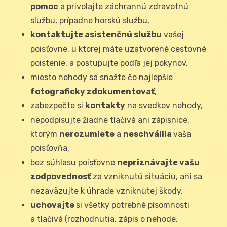
pomoc
a privolajte záchrannú zdravotnú
službu, prípadne horskú službu,
kontaktujte asistenčnú službu
vašej
poisťovne, u ktorej máte uzatvorené cestovné
poistenie, a postupujte podľa jej pokynov,
miesto nehody sa snažte čo najlepšie
fotograficky zdokumentovať
,
zabezpečte si
kontakty
na svedkov nehody,
nepodpisujte žiadne tlačivá ani zápisnice,
ktorým
nerozumiete
a
neschválila
vaša
poisťovňa,
bez súhlasu poisťovne
nepriznávajte vašu
zodpovednosť
za vzniknutú situáciu, ani sa
nezaväzujte k úhrade vzniknutej škody,
uchovajte
si všetky potrebné písomnosti
a tlačivá (rozhodnutia, zápis o nehode,