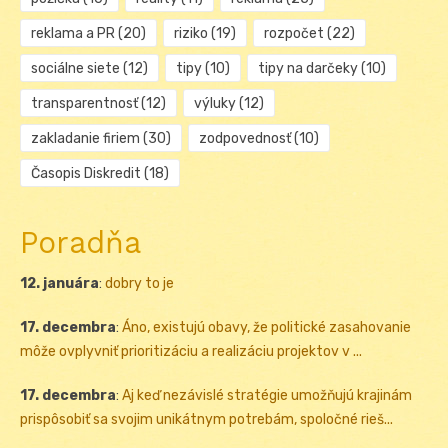
reklama a PR
(20)
riziko
(19)
rozpočet
(22)
sociálne siete
(12)
tipy
(10)
tipy na darčeky
(10)
transparentnosť
(12)
výluky
(12)
zakladanie firiem
(30)
zodpovednosť
(10)
Časopis Diskredit
(18)
Poradňa
12. januára
:
dobry to je
17. decembra
:
Áno, existujú obavy, že politické zasahovanie
môže ovplyvniť prioritizáciu a realizáciu projektov v ...
17. decembra
:
Aj keď nezávislé stratégie umožňujú krajinám
prispôsobiť sa svojim unikátnym potrebám, spoločné rieš...