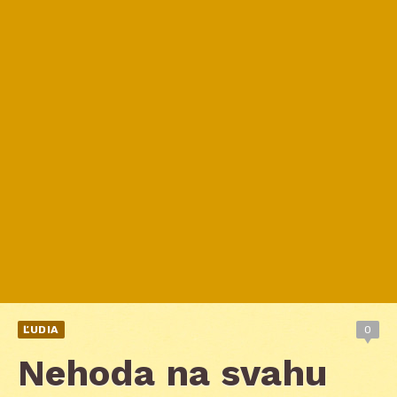
ĽUDIA
0
Nehoda na svahu