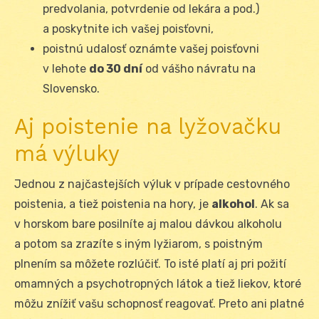
predvolania, potvrdenie od lekára a pod.)
a poskytnite ich vašej poisťovni,
poistnú udalosť oznámte vašej poisťovni
v lehote
do 30 dní
od vášho návratu na
Slovensko.
Aj poistenie na lyžovačku
má výluky
Jednou z najčastejších výluk v prípade cestovného
poistenia, a tiež poistenia na hory, je
alkohol
. Ak sa
v horskom bare posilníte aj malou dávkou alkoholu
a potom sa zrazíte s iným lyžiarom, s poistným
plnením sa môžete rozlúčiť. To isté platí aj pri požití
omamných a psychotropných látok a tiež liekov, ktoré
môžu znížiť vašu schopnosť reagovať. Preto ani platné