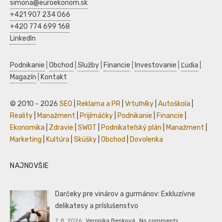
simona@euroekonom.sk
+421 907 234 066
+420 774 699 168
LinkedIn
Podnikanie
|
Obchod
|
Služby
|
Financie
|
Investovanie
|
Ľudia
|
Magazín
|
Kontakt
© 2010 - 2026
SEO
|
Reklama a PR
|
Vrtuľníky
|
Autoškola
|
Reality
|
Manažment
|
Prijímáčky
|
Podnikanie
|
Financie
|
Ekonomika
|
Zdravie
|
SWOT
|
Podnikateľský plán
|
Manažment
|
Marketing
|
Kultúra
|
Skúšky
|
Obchod
|
Dovolenka
NAJNOVŠIE
Darčeky pre vinárov a gurmánov: Exkluzívne
delikatesy a príslušenstvo
7. 8. 2026
Veronika Benková
No comments