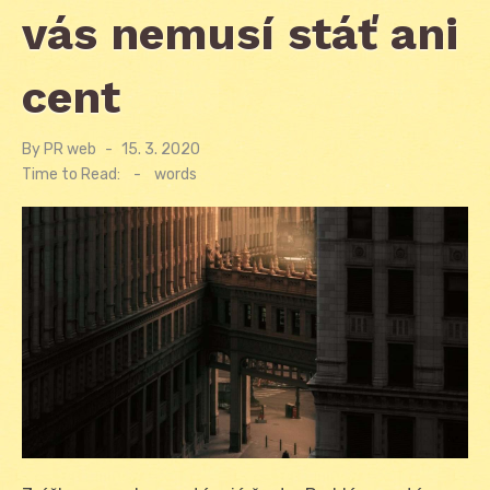
vás nemusí stáť ani
cent
By
PR web
Posted
15. 3. 2020
on
Time to Read:
-
words