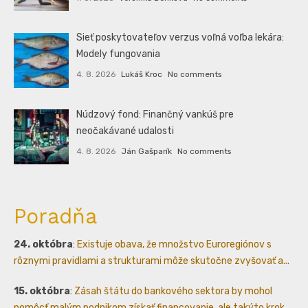
Sieť poskytovateľov verzus voľná voľba lekára:
Modely fungovania
4. 8. 2026
Lukáš Kroc
No comments
Núdzový fond: Finančný vankúš pre
neočakávané udalosti
4. 8. 2026
Ján Gašparík
No comments
Poradňa
24. októbra
:
Existuje obava, že množstvo Euroregiónov s
rôznymi pravidlami a strukturami môže skutočne zvyšovať a...
15. októbra
:
Zásah štátu do bankového sektora by mohol
pomôcť malým podnikom získať financovanie, ale takýto krok...