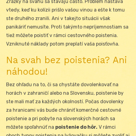
Zrážky na svahu sa stávajú často. Problém nastáva
vtedy, keď ku kolízii prišlo vašou vinou a ešte k tomu
ste druhého zranili. Ani v takejto situácii však
panikáriť nemusíte. Proti takýmto nepríjemnostiam sa
tiež môžete poistiť v rámci cestovného poistenia.
Vzniknuté náklady potom preplatí vaša poisťovňa.
Na svah bez poistenia? Ani
náhodou!
Bez ohľadu na to, či sa chystáte dovolenkovať na
horách v zahraničí alebo na Slovensku, poistenie by
ste mali mať za každých okolností. Počas dovolenky
za hranicami vás bude chrániť komerčné cestovné
poistenie a pri pobyte na slovenských horách sa
môžete spoľahnúť na
poistenie do hôr.
V rámci
oboch typov poistenia na lyžovačku si môžete zvoliť aj