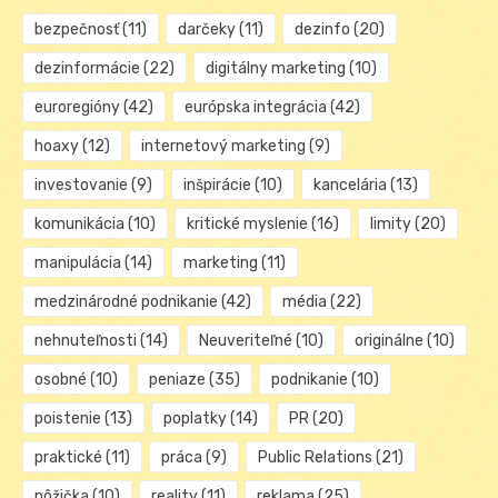
bezpečnosť
(11)
darčeky
(11)
dezinfo
(20)
dezinformácie
(22)
digitálny marketing
(10)
euroregióny
(42)
európska integrácia
(42)
hoaxy
(12)
internetový marketing
(9)
investovanie
(9)
inšpirácie
(10)
kancelária
(13)
komunikácia
(10)
kritické myslenie
(16)
limity
(20)
manipulácia
(14)
marketing
(11)
medzinárodné podnikanie
(42)
média
(22)
nehnuteľnosti
(14)
Neuveriteľné
(10)
originálne
(10)
osobné
(10)
peniaze
(35)
podnikanie
(10)
poistenie
(13)
poplatky
(14)
PR
(20)
praktické
(11)
práca
(9)
Public Relations
(21)
pôžička
(10)
reality
(11)
reklama
(25)