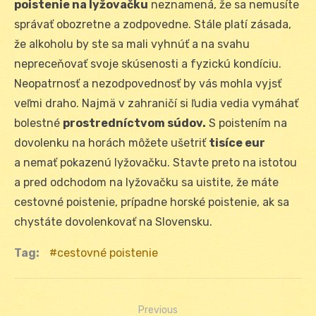
poistenie na lyžovačku
neznamená, že sa nemusíte
správať obozretne a zodpovedne. Stále platí zásada,
že alkoholu by ste sa mali vyhnúť a na svahu
nepreceňovať svoje skúsenosti a fyzickú kondíciu.
Neopatrnosť a nezodpovednosť by vás mohla vyjsť
veľmi draho. Najmä v zahraničí si ľudia vedia vymáhať
bolestné
prostredníctvom súdov.
S poistením na
dovolenku na horách môžete ušetriť
tisíce eur
a nemať pokazenú lyžovačku. Stavte preto na istotou
a pred odchodom na lyžovačku sa uistite, že máte
cestovné poistenie, prípadne horské poistenie, ak sa
chystáte dovolenkovať na Slovensku.
Tag:
cestovné poistenie
Previous