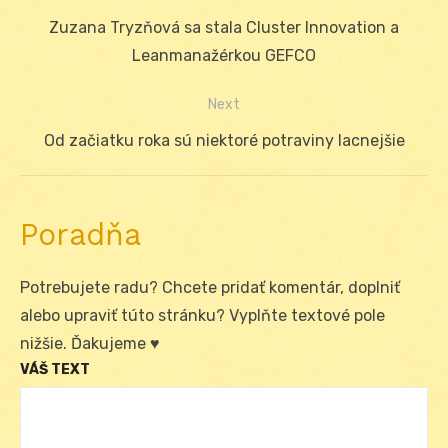
Navigácia
Previous
Zuzana Tryzňová sa stala Cluster Innovation a
v
post:
Leanmanažérkou GEFCO
článku
Next
Next
Od začiatku roka sú niektoré potraviny lacnejšie
post:
Poradňa
Potrebujete radu? Chcete pridať komentár, doplniť
alebo upraviť túto stránku? Vyplňte textové pole
nižšie. Ďakujeme ♥
VÁŠ TEXT