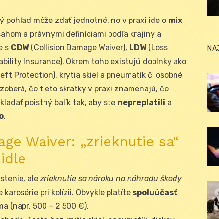
vý pohľad môže zdať jednotné, no v praxi ide o
mix
zsahom a právnymi definíciami podľa krajiny a
e s
CDW
(Collision Damage Waiver),
LDW
(Loss
NA
bility Insurance). Okrem toho existujú doplnky ako
eft Protection), krytia skiel a pneumatík či osobné
ozoberá, čo tieto skratky v praxi znamenajú, čo
kladať poistný balík tak, aby ste
nepreplatili
a
o
.
ge Waiver: „zrieknutie sa“
idle
stenie, ale
zrieknutie sa nároku na náhradu škody
karosérie pri kolízii. Obvykle platíte
spoluúčasť
ma (napr. 500 – 2 500 €).