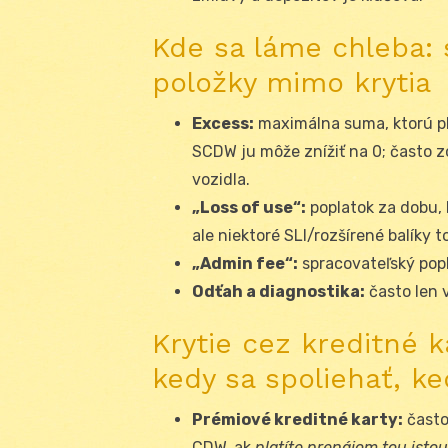
Kde sa láme chleba: 
položky mimo krytia
Excess:
maximálna suma, ktorú pla
SCDW ju môže znížiť na 0; často 
vozidla.
„Loss of use“:
poplatok za dobu,
ale niektoré SLI/rozšírené balíky to
„Admin fee“:
spracovateľský popl
Odťah a diagnostika:
často len 
Krytie cez kreditné k
kedy sa spoliehať, ke
Prémiové kreditné karty:
často
CDW, ak
platíte prenájom tou isto