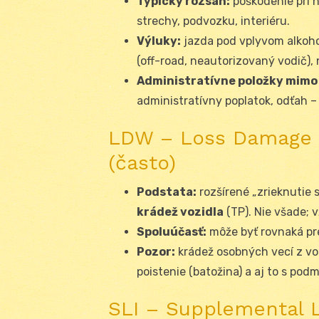
Typický rozsah:
poškodenie pri 
strechy, podvozku, interiéru.
Výluky:
jazda pod vplyvom alkoho
(off-road, neautorizovaný vodič),
Administratívne položky mimo
administratívny poplatok, odťah 
LDW – Loss Damage 
(často)
Podstata:
rozšírené „zrieknutie 
krádež vozidla
(TP). Nie všade; 
Spoluúčasť:
môže byť rovnaká pre
Pozor:
krádež osobných vecí z vo
poistenie (batožina) a aj to s podm
SLI – Supplemental Li