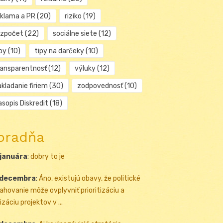
eklama a PR
(20)
riziko
(19)
ozpočet
(22)
sociálne siete
(12)
py
(10)
tipy na darčeky
(10)
ransparentnosť
(12)
výluky
(12)
kladanie firiem
(30)
zodpovednosť
(10)
sopis Diskredit
(18)
oradňa
 januára
:
dobry to je
 decembra
:
Áno, existujú obavy, že politické
ahovanie môže ovplyvniť prioritizáciu a
izáciu projektov v ...