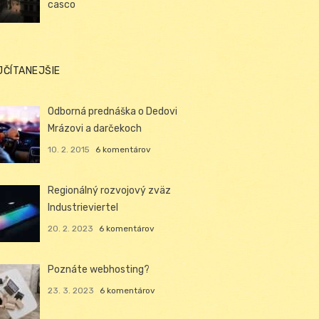
casco
JČÍTANEJŠIE
Odborná prednáška o Dedovi
Mrázovi a darčekoch
10. 2. 2015
6 komentárov
Regionálný rozvojový zväz
Industrieviertel
20. 2. 2023
6 komentárov
Poznáte webhosting?
23. 3. 2023
6 komentárov