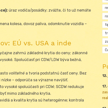
r
ce):
úraz vodiča/posádky; zvážte, či to už nemáte
r
mena kolesa, dovoz paliva, odomknutie vozidla –
ti
t
ov: EÚ vs. USA a inde
za
Ča
yčajne zahrnú základné krytia do ceny; zákonné
e vysoké. Spoluúčasť pri CDW/LDW býva bežná,
P
často
voliteľné
a tvoria podstatnú časť ceny. Bez
12.
 nízke – odporúča sa výrazne navýšiť.
17.
to vysoké spoluúčasti pri CDW; SCDW redukuje
zas
byť mimo základného krytia.
real
vidlá a kvalita krytia sú heterogénne; kontrola