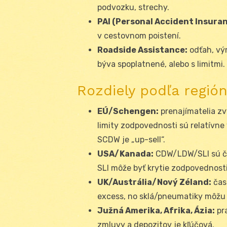
podvozku, strechy.
PAI (Personal Accident Insuran
v cestovnom poistení.
Roadside Assistance:
odťah, vý
býva spoplatnené, alebo s limitmi.
Rozdiely podľa región
EÚ/Schengen:
prenajímatelia zv
limity zodpovednosti sú relatívn
SCDW je „up-sell“.
USA/Kanada:
CDW/LDW/SLI sú 
SLI môže byť krytie zodpovednosti
UK/Austrália/Nový Zéland:
čas
excess, no sklá/pneumatiky môžu 
Južná Amerika, Afrika, Ázia:
pra
zmluvy a depozitov je kľúčová.