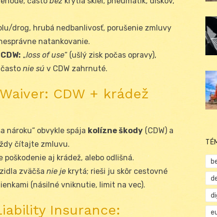
nehode, často
bez
krytia skiel, pneumatík, diskov,
lu/drog, hrubá nedbanlivosť, porušenie zmluvy
 nesprávne natankovanie.
 CDW:
„
loss of use
“ (ušlý zisk počas opravy),
– často
nie sú
v CDW zahrnuté.
Waiver: CDW + krádež
sa nároku“ obvykle spája
kolízne škody
(CDW) a
TÉ
vždy čítajte zmluvu.
 poškodenie aj krádež, alebo odlišná.
b
zidla zväčša
nie je
krytá; rieši ju skôr cestovné
d
ienkami (násilné vniknutie, limit na vec).
d
ability Insurance:
e