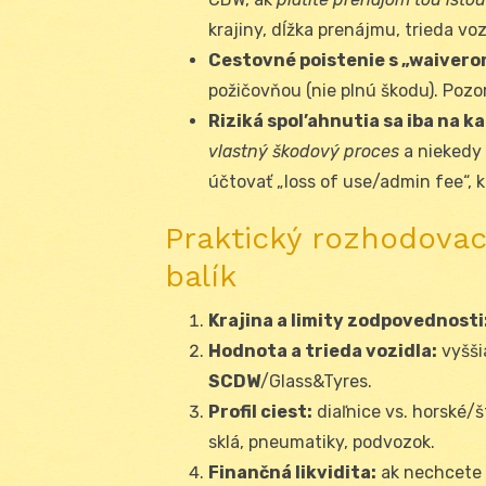
krajiny, dĺžka prenájmu, trieda voz
Cestovné poistenie s „waivero
požičovňou (nie plnú škodu). Pozo
Riziká spol’ahnutia sa iba na ka
vlastný škodový proces
a niekedy 
účtovať „loss of use/admin fee“, k
Praktický rozhodovac
balík
Krajina a limity zodpovednosti
Hodnota a trieda vozidla:
vyššia
SCDW
/Glass&Tyres.
Profil ciest:
diaľnice vs. horské/š
sklá, pneumatiky, podvozok.
Finančná likvidita:
ak nechcete 