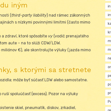
odu iným
i
i
osti (
third-party liability
) nad rámec zákonných
krajinách s nízkymi povinnými limitmi (často mimo
k
kr
a zdraví, ktoré spôsobíte
vy
(vodič prenajatého
m
atom aute – na to slúži CDW/LDW.
m
 miliónov €), ale skontrolujte výluky (jazda mimo
n
or
nky, s ktorými sa stretnete
p
ozidla; môže byť súčasť LDW alebo samostatne.
p
p
 ruší spoluúčasť (excess). Pozor na výluky
Pu
istenie skiel, pneumatík, diskov, zrkadiel,
re