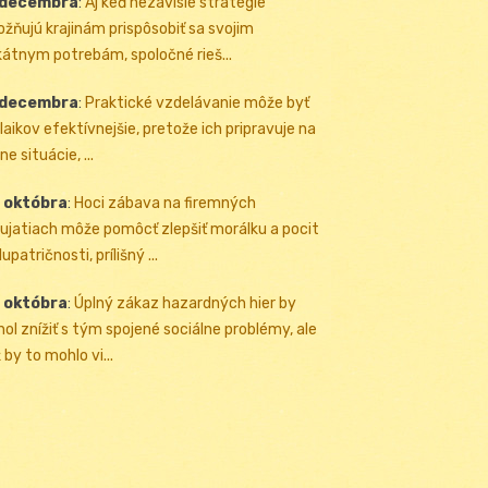
 decembra
:
Aj keď nezávislé stratégie
žňujú krajinám prispôsobiť sa svojim
kátnym potrebám, spoločné rieš...
 decembra
:
Praktické vzdelávanie môže byť
 laikov efektívnejšie, pretože ich pripravuje na
ne situácie, ...
 októbra
:
Hoci zábava na firemných
ujatiach môže pomôcť zlepšiť morálku a pocit
upatričnosti, prílišný ...
 októbra
:
Úplný zákaz hazardných hier by
ol znížiť s tým spojené sociálne problémy, ale
 by to mohlo vi...