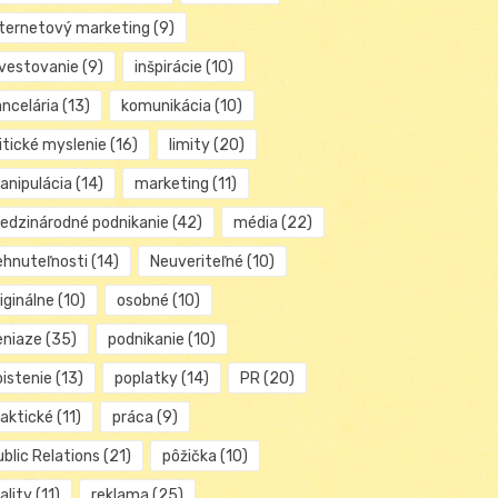
nternetový marketing
(9)
nvestovanie
(9)
inšpirácie
(10)
ancelária
(13)
komunikácia
(10)
itické myslenie
(16)
limity
(20)
anipulácia
(14)
marketing
(11)
edzinárodné podnikanie
(42)
média
(22)
ehnuteľnosti
(14)
Neuveriteľné
(10)
iginálne
(10)
osobné
(10)
eniaze
(35)
podnikanie
(10)
oistenie
(13)
poplatky
(14)
PR
(20)
raktické
(11)
práca
(9)
blic Relations
(21)
pôžička
(10)
ality
(11)
reklama
(25)