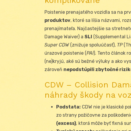
komplikované
Poistenie prenajatého vozidla sa na pr
produktov
, ktoré sa líšia názvami, ro
prenajímateľa. Najčastejšie sa stretnet
Damage Waiver) a
SLI
(Supplemental Lia
Super CDW
(znižuje spoluúčasť),
TP
(Th
úrazové poistenie (
PAI
). Tento článok r
(ne)kryjú, aké sú bežné výluky a ako vys
zároveň
nepodstúpili zbytočné rizik
CDW – Collision Dama
náhrady škody na voz
Podstata:
CDW nie je klasické poi
zo strany požičovne za poškodenie 
(excess)
, ktorá môže byť fixná su