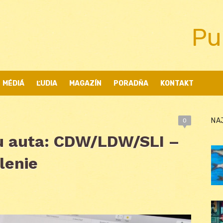
Pu
MÉDIÁ
ĽUDIA
MAGAZÍN
PORADŇA
KONTAKT
NA
0
u auta: CDW/LDW/SLI –
lenie