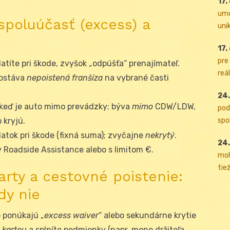
17.
umo
spoluúčasť (excess) a
uni
17.
pre
títe pri škode, zvyšok „odpúšťa“ prenajímateľ.
reál
zostáva
nepoistená franšíza
na vybrané časti
24.
 keď je auto mimo prevádzky; býva
mimo
CDW/LDW,
pod
spol
 kryjú.
atok pri škode (fixná suma); zvyčajne
nekrytý
.
24.
v Roadside Assistance alebo s limitom €.
moh
tiež
arty a cestovné poistenie:
dy nie
 ponúkajú „
excess waiver
“ alebo sekundárne krytie
u kartou
a splníte podmienky (napr. meno držiteľa,