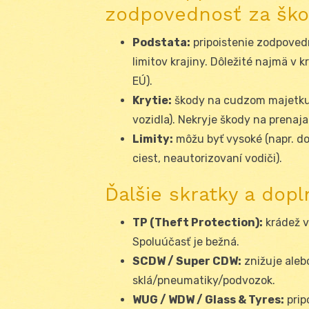
zodpovednosť za šk
Podstata:
pripoistenie zodpovedn
limitov krajiny. Dôležité najmä v 
EÚ).
Krytie:
škody na cudzom majetku 
vozidla). Nekryje škody na prenaj
Limity:
môžu byť vysoké (napr. do
ciest, neautorizovaní vodiči).
Ďalšie skratky a dopl
TP (Theft Protection):
krádež v
Spoluúčasť je bežná.
SCDW / Super CDW:
znižuje alebo
sklá/pneumatiky/podvozok.
WUG / WDW / Glass & Tyres:
pripo