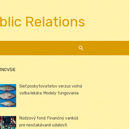
blic Relations
JNOVŠIE
Sieť poskytovateľov verzus voľná
voľba lekára: Modely fungovania
Núdzový fond: Finančný vankúš
pre neočakávané udalosti