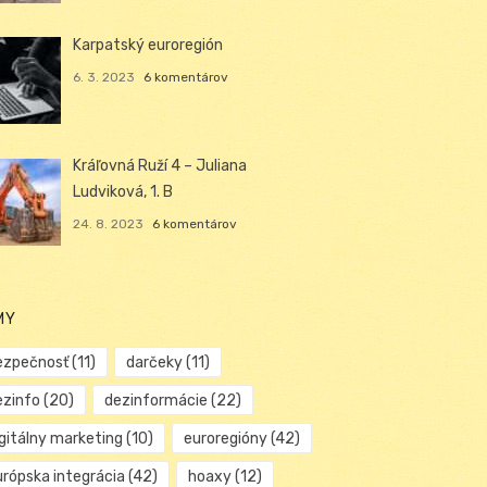
Karpatský euroregión
6. 3. 2023
6 komentárov
Kráľovná Ruží 4 – Juliana
Ludviková, 1. B
24. 8. 2023
6 komentárov
MY
ezpečnosť
(11)
darčeky
(11)
ezinfo
(20)
dezinformácie
(22)
igitálny marketing
(10)
euroregióny
(42)
urópska integrácia
(42)
hoaxy
(12)