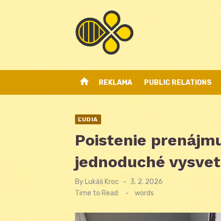
Skip
to
content
home
REKLAMA
PUBLIC RELATIONS
ĽUDIA
Poistenie prenájm
jednoduché vysvet
By
Lukáš Kroc
Posted
3. 2. 2026
on
Time to Read:
-
words