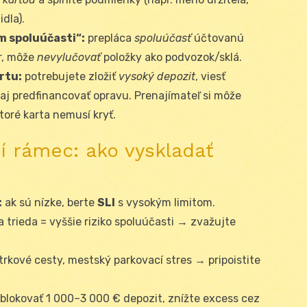
idla).
m spoluúčasti“:
prepláca
spoluúčasť
účtovanú
r, môže
nevylučovať
položky ako podvozok/sklá.
rtu:
potrebujete zložiť
vysoký depozit
, viesť
aj predfinancovať opravu. Prenajímateľ si môže
toré karta nemusí kryť.
í rámec: ako vyskladať
:
ak sú nízke, berte
SLI
s vysokým limitom.
 trieda = vyššie riziko spoluúčasti → zvažujte
trkové cesty, mestský parkovací stres → pripoistite
blokovať 1 000–3 000 € depozit, znížte excess cez