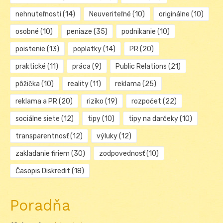
nehnuteľnosti
(14)
Neuveriteľné
(10)
originálne
(10)
osobné
(10)
peniaze
(35)
podnikanie
(10)
poistenie
(13)
poplatky
(14)
PR
(20)
praktické
(11)
práca
(9)
Public Relations
(21)
pôžička
(10)
reality
(11)
reklama
(25)
reklama a PR
(20)
riziko
(19)
rozpočet
(22)
sociálne siete
(12)
tipy
(10)
tipy na darčeky
(10)
transparentnosť
(12)
výluky
(12)
zakladanie firiem
(30)
zodpovednosť
(10)
Časopis Diskredit
(18)
Poradňa