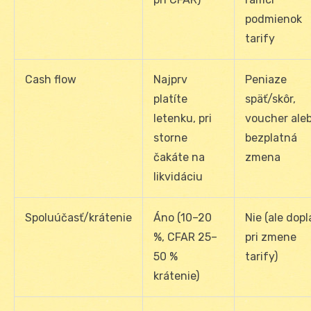
podmienok
tarify
Cash flow
Najprv
Peniaze
platíte
späť/skôr,
letenku, pri
voucher ale
storne
bezplatná
čakáte na
zmena
likvidáciu
Spoluúčasť/krátenie
Áno (10–20
Nie (ale dopl
%, CFAR 25–
pri zmene
50 %
tarify)
krátenie)