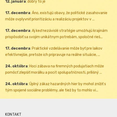
12. januára
:
dobry to je
17. decembra
:
Áno, existujú obavy, že politické zasahovanie
môže ovplyvniť prioritizáciu a realizáciu projektov v ...
17. decembra
:
Aj keď nezávislé stratégie umožňujú krajinám
prispôsobiť sa svojim unikátnym potrebám, spoločné rieš...
17. decembra
:
Praktické vzdelávanie môže byť pre laikov
efektívnejšie, pretože ich pripravuje na reálne situácie, ...
24. októbra
:
Hoci zábava na firemných podujatiach môže
pomôcť zlepšiť morálku a pocit spolupatričnosti, prílišný ...
24. októbra
:
Úplný zákaz hazardných hier by mohol znížiť s
tým spojené sociálne problémy, ale tiež by to mohlo vi...
KONTAKT