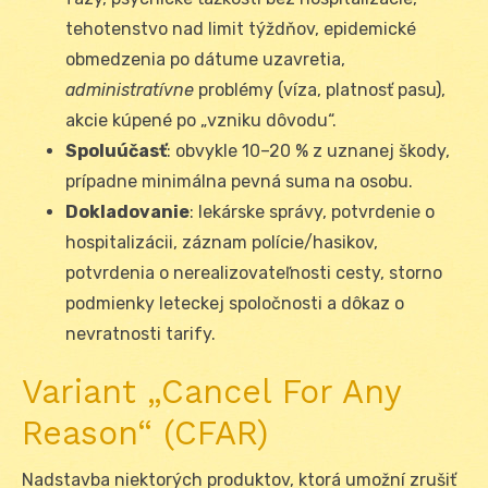
tehotenstvo nad limit týždňov, epidemické
obmedzenia po dátume uzavretia,
administratívne
problémy (víza, platnosť pasu),
akcie kúpené po „vzniku dôvodu“.
Spoluúčasť
: obvykle 10–20 % z uznanej škody,
prípadne minimálna pevná suma na osobu.
Dokladovanie
: lekárske správy, potvrdenie o
hospitalizácii, záznam polície/hasikov,
potvrdenia o nerealizovateľnosti cesty, storno
podmienky leteckej spoločnosti a dôkaz o
nevratnosti tarify.
Variant „Cancel For Any
Reason“ (CFAR)
Nadstavba niektorých produktov, ktorá umožní zrušiť