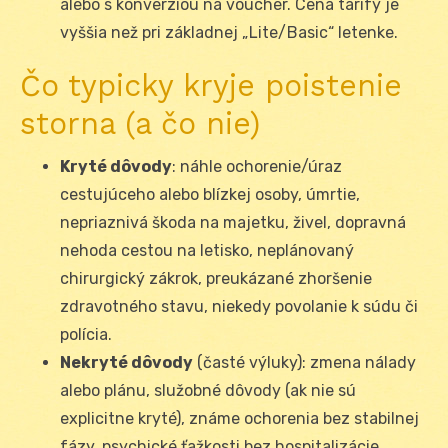
alebo s konverziou na voucher. Cena tarify je
vyššia než pri základnej „Lite/Basic“ letenke.
Čo typicky kryje poistenie
storna (a čo nie)
Kryté dôvody
: náhle ochorenie/úraz
cestujúceho alebo blízkej osoby, úmrtie,
nepriaznivá škoda na majetku, živel, dopravná
nehoda cestou na letisko, neplánovaný
chirurgický zákrok, preukázané zhoršenie
zdravotného stavu, niekedy povolanie k súdu či
polícia.
Nekryté dôvody
(časté výluky): zmena nálady
alebo plánu, služobné dôvody (ak nie sú
explicitne kryté), známe ochorenia bez stabilnej
fázy, psychické ťažkosti bez hospitalizácie,