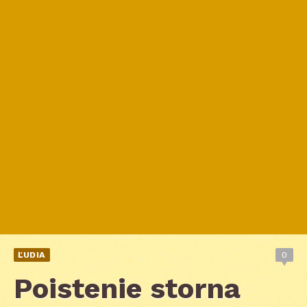
ĽUDIA
0
Poistenie storna