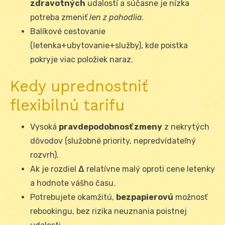
zdravotných
udalostí a súčasne je nízka
potreba zmeniť
len z pohodlia
.
Balíkové cestovanie
(letenka+ubytovanie+služby), kde poistka
pokryje viac položiek naraz.
Kedy uprednostniť
flexibilnú tarifu
Vysoká
pravdepodobnosť zmeny
z nekrytých
dôvodov (služobné priority, nepredvídateľný
rozvrh).
Ak je rozdiel
Δ
relatívne malý oproti cene letenky
a hodnote vášho času.
Potrebujete okamžitú,
bezpapierovú
možnosť
rebookingu, bez rizika neuznania poistnej