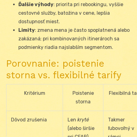
Ďalšie výhody
: priorita pri rebookingu, vyššie
cestovné služby, batožina v cene, lepšia
dostupnosť miest.
Limity
: zmena mena je často spoplatnená alebo
zakázaná; pri kombinovaných itinerároch sa
podmienky riadia najslabším segmentom.
Porovnanie: poistenie
storna vs. flexibilné tarify
Kritérium
Poistenie
Flexibilná ta
storna
Dôvod zrušenia
Len
kryté
Takmer
(alebo širšie
ľubovoľný v
pri CFAR)
rámci