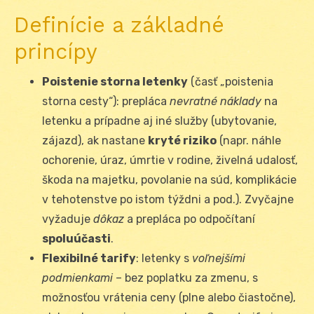
Definície a základné
princípy
Poistenie storna letenky
(časť „poistenia
storna cesty“): prepláca
nevratné náklady
na
letenku a prípadne aj iné služby (ubytovanie,
zájazd), ak nastane
kryté riziko
(napr. náhle
ochorenie, úraz, úmrtie v rodine, živelná udalosť,
škoda na majetku, povolanie na súd, komplikácie
v tehotenstve po istom týždni a pod.). Zvyčajne
vyžaduje
dôkaz
a prepláca po odpočítaní
spoluúčasti
.
Flexibilné tarify
: letenky s
voľnejšími
podmienkami
– bez poplatku za zmenu, s
možnosťou vrátenia ceny (plne alebo čiastočne),