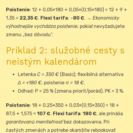
Poistenie
: 12 + 0,05×180 + 0,05×(0,15×180) = 12 + 9 +
1,35 =
22,35 €
.
Flexi tarifa
: ~
80 €
. →
Ekonomicky
výhodnejšie vychádza poistenie
, pokiaľ nevyžadujete
zmenu „bez dôvodu“.
Príklad 2: služobné cesty s
neistým kalendárom
Letenka
C = 350 €
(Basic), flexibilná alternatíva
Δ = +180 €
, poistenie
π = 18 €
.
Odhad: P = 25 % (zmena priorít/porád), P
K
= 3 %.
Poistenie
: 18 + 0,25×350 + 0,03×(0,15×350) = 18 +
87,5 + 1,575 ≈
107 €
.
Flexi tarifa
:
180 €
, ale prináša
garantovanú meniteľnosť
bez dokazovania. Pri
častých zmenách a potrebe okamžite rebookovať