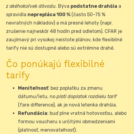
z akéhokoľvek dôvodu
. Býva
podstatne drahšia
a
spravidla
neprepláca 100 %
(často 50–75 %
nevratných nákladov) a má presné lehoty (napr.
zrušenie najneskôr 48 hodín pred odletom). CFAR je
zaujímavý pri vysokej neistote plánov, kde flexibilné
tarify nie sú dostupné alebo sú extrémne drahé.
Čo ponúkajú flexibilné
tarify
Meniteľnosť
: bez poplatku za zmenu
dátumu/letu, no
platí doplatok rozdielu taríf
(fare difference), ak je nová letenka drahšia.
Refundácia
: buď plne vratná hotovosťou, alebo
formou voucheru s určitými obmedzeniami
(platnosť, menovateľnosť).