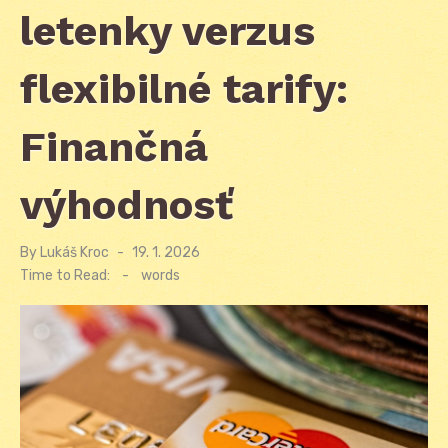
letenky verzus
flexibilné tarify:
Finančná
výhodnosť
By
Lukáš Kroc
Posted
19. 1. 2026
on
Time to Read:
-
words