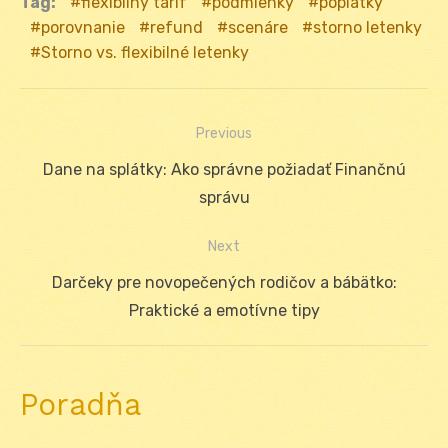
Tag:
flexibilný tarif
podmienky
poplatky
porovnanie
refund
scenáre
storno letenky
Storno vs. flexibilné letenky
Previous
Navigácia
Previous
Dane na splátky: Ako správne požiadať Finančnú
v
post:
správu
článku
Next
Next
Darčeky pre novopečených rodičov a bábätko:
post:
Praktické a emotívne tipy
Poradňa