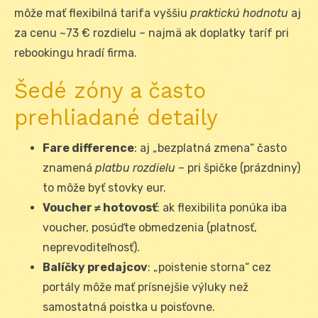
môže mať flexibilná tarifa vyššiu
praktickú hodnotu
aj
za cenu ~73 € rozdielu – najmä ak doplatky taríf pri
rebookingu hradí firma.
Šedé zóny a často
prehliadané detaily
Fare difference
: aj „bezplatná zmena“ často
znamená
platbu rozdielu
– pri špičke (prázdniny)
to môže byť stovky eur.
Voucher ≠ hotovosť
: ak flexibilita ponúka iba
voucher, posúďte obmedzenia (platnosť,
neprevoditeľnosť).
Balíčky predajcov
: „poistenie storna“ cez
portály môže mať prísnejšie výluky než
samostatná poistka u poisťovne.