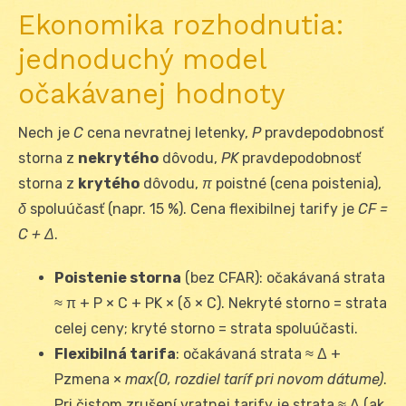
Ekonomika rozhodnutia:
jednoduchý model
očakávanej hodnoty
Nech je
C
cena nevratnej letenky,
P
pravdepodobnosť
storna z
nekrytého
dôvodu,
P
K
pravdepodobnosť
storna z
krytého
dôvodu,
π
poistné (cena poistenia),
δ
spoluúčasť (napr. 15 %). Cena flexibilnej tarify je
C
F
=
C + Δ
.
Poistenie storna
(bez CFAR): očakávaná strata
≈ π + P × C + P
K
× (δ × C). Nekryté storno = strata
celej ceny; kryté storno = strata spoluúčasti.
Flexibilná tarifa
: očakávaná strata ≈ Δ +
P
zmena
×
max(0, rozdiel taríf pri novom dátume)
.
Pri čistom zrušení vratnej tarify je strata ≈ Δ (ak