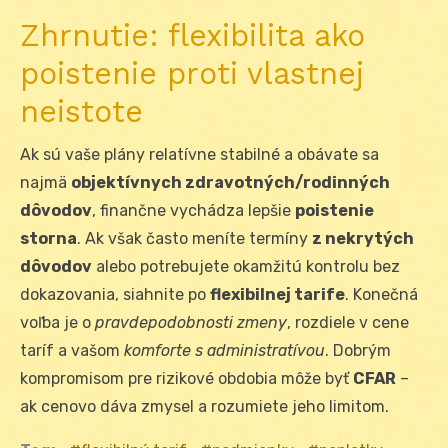
Zhrnutie: flexibilita ako
poistenie proti vlastnej
neistote
Ak sú vaše plány relatívne stabilné a obávate sa
najmä
objektívnych zdravotných/rodinných
dôvodov
, finančne vychádza lepšie
poistenie
storna
. Ak však často meníte termíny
z nekrytých
dôvodov
alebo potrebujete okamžitú kontrolu bez
dokazovania, siahnite po
flexibilnej tarife
. Konečná
voľba je o
pravdepodobnosti zmeny
, rozdiele v cene
taríf a vašom
komforte s administratívou
. Dobrým
kompromisom pre rizikové obdobia môže byť
CFAR
–
ak cenovo dáva zmysel a rozumiete jeho limitom.