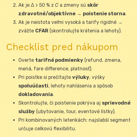
Ak je Δ > 50 % z
C
a zmeny sú
skôr
zdravotné/objektívne
→
poistenie storna
.
Ak je neistota veľmi vysoká a tarify rigidné →
zvážte
CFAR
(skontrolujte krátenia a lehoty).
Checklist pred nákupom
Overte
tarifné podmienky
(refund, zmena,
mená, fare difference, platnosť).
Pri poistke si prečítajte
výluky
, výšky
spoluúčasti
, lehoty nahlásenia a spôsob
dokladovania
.
Skontrolujte, či poistenie pokrýva aj
sprievodné
služby
(ubytovanie, tour, eventové lístky).
Pri kombinovaných letenkách: najslabší segment
určuje celkovú flexibilitu.