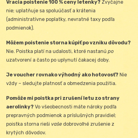
Vracia poistenie 100 % ceny letenky?
Zvyčajne
nie; uplatňuje sa spoluúčasť a krátenia
(administratívne poplatky, nevratné taxy podľa
podmienok).
Môžem poistenie storna kúpiť po vzniku dôvodu?
Nie. Poistka platí na udalosti, ktoré nastanú
po
uzatvorení a často po uplynutí čakacej doby.
Je voucher rovnako výhodný ako hotovosť?
Nie
vždy – sledujte platnosť a obmedzenia použitia.
Pomôže mi poistka pri zrušení letu zo strany
aerolinky?
Vo všeobecnosti máte nároky podľa
prepravných podmienok a príslušných pravidiel;
poistka storna rieši
vaše
dobrovoľné zrušenie z
krytých dôvodov.