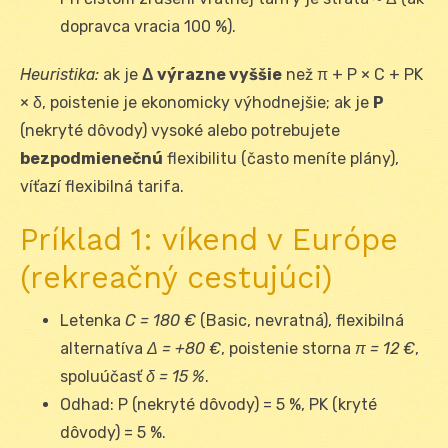
dopravca vracia 100 %).
Heuristika:
ak je
Δ výrazne vyššie
než π + P × C + P
K
× δ, poistenie je ekonomicky výhodnejšie; ak je
P
(nekryté dôvody) vysoké alebo potrebujete
bezpodmienečnú
flexibilitu (často meníte plány),
víťazí flexibilná tarifa.
Príklad 1: víkend v Európe
(rekreačný cestujúci)
Letenka
C = 180 €
(Basic, nevratná), flexibilná
alternatíva
Δ = +80 €
, poistenie storna
π = 12 €
,
spoluúčasť
δ = 15 %
.
Odhad: P (nekryté dôvody) = 5 %, P
K
(kryté
dôvody) = 5 %.