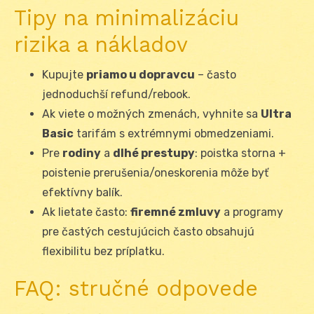
Tipy na minimalizáciu
rizika a nákladov
Kupujte
priamo u dopravcu
– často
jednoduchší refund/rebook.
Ak viete o možných zmenách, vyhnite sa
Ultra
Basic
tarifám s extrémnymi obmedzeniami.
Pre
rodiny
a
dlhé prestupy
: poistka storna +
poistenie prerušenia/oneskorenia môže byť
efektívny balík.
Ak lietate často:
firemné zmluvy
a programy
pre častých cestujúcich často obsahujú
flexibilitu bez príplatku.
FAQ: stručné odpovede