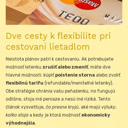
Dve cesty k flexibilite pri
cestovaní lietadlom
Neistota plánov patrí k cestovaniu. Ak potrebujete
možnosť letenku
zrušiť alebo zmeniť
, máte dve
hlavné možnosti: kúpiť
poistenie storna
alebo zvoliť
flexibilnú tarifu
(refundable/meniteľné letenky).
Obe stratégie chránia vašu peňaženku, no fungujú
odlišne, stoja iné peniaze a nesú iné riziká. Tento
článok vysvetľuje,
čo presne kryjú
, aké majú
výluky
,
koľko stoja
a kedy je ktorá možnosť
ekonomicky
výhodnejšia
.