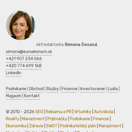
šéfredaktorka
Simona Česaná
simona@euroekonom.sk
+421 907 234 066
+420 774 699 168
LinkedIn
Podnikanie
|
Obchod
|
Služby
|
Financie
|
Investovanie
|
Ľudia
|
Magazín
|
Kontakt
© 2010 - 2026
SEO
|
Reklama a PR
|
Vrtuľníky
|
Autoškola
|
Reality
|
Manažment
|
Prijímáčky
|
Podnikanie
|
Financie
|
Ekonomika
|
Zdravie
|
SWOT
|
Podnikateľský plán
|
Manažment
|