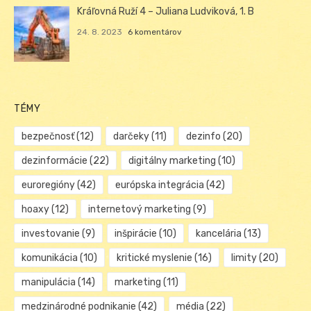
Kráľovná Ruží 4 – Juliana Ludviková, 1. B
24. 8. 2023
6 komentárov
TÉMY
bezpečnosť
(12)
darčeky
(11)
dezinfo
(20)
dezinformácie
(22)
digitálny marketing
(10)
euroregióny
(42)
európska integrácia
(42)
hoaxy
(12)
internetový marketing
(9)
investovanie
(9)
inšpirácie
(10)
kancelária
(13)
komunikácia
(10)
kritické myslenie
(16)
limity
(20)
manipulácia
(14)
marketing
(11)
medzinárodné podnikanie
(42)
média
(22)