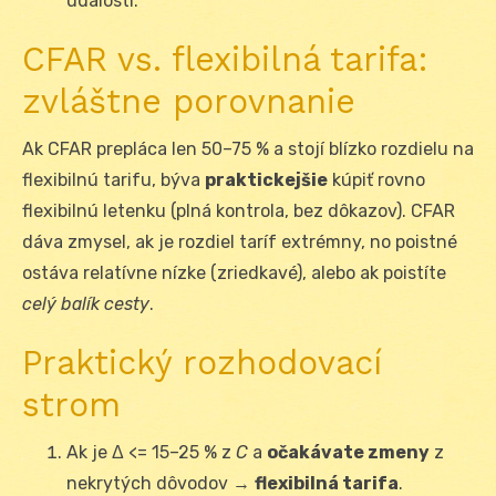
udalosti.
CFAR vs. flexibilná tarifa:
zvláštne porovnanie
Ak CFAR prepláca len 50–75 % a stojí blízko rozdielu na
flexibilnú tarifu, býva
praktickejšie
kúpiť rovno
flexibilnú letenku (plná kontrola, bez dôkazov). CFAR
dáva zmysel, ak je rozdiel taríf extrémny, no poistné
ostáva relatívne nízke (zriedkavé), alebo ak poistíte
celý balík cesty
.
Praktický rozhodovací
strom
Ak je Δ <= 15–25 % z
C
a
očakávate zmeny
z
nekrytých dôvodov →
flexibilná tarifa
.