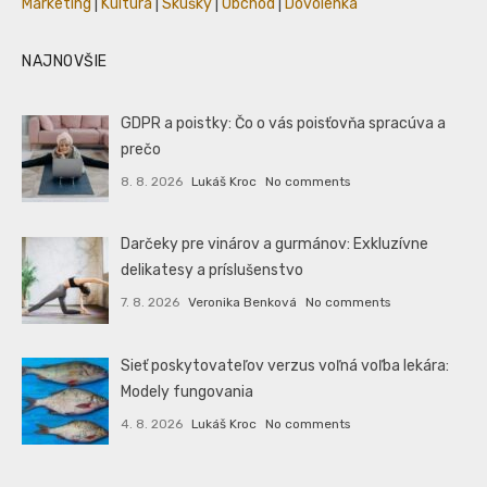
Marketing
|
Kultúra
|
Skúšky
|
Obchod
|
Dovolenka
NAJNOVŠIE
GDPR a poistky: Čo o vás poisťovňa spracúva a
prečo
8. 8. 2026
Lukáš Kroc
No comments
Darčeky pre vinárov a gurmánov: Exkluzívne
delikatesy a príslušenstvo
7. 8. 2026
Veronika Benková
No comments
Sieť poskytovateľov verzus voľná voľba lekára:
Modely fungovania
4. 8. 2026
Lukáš Kroc
No comments