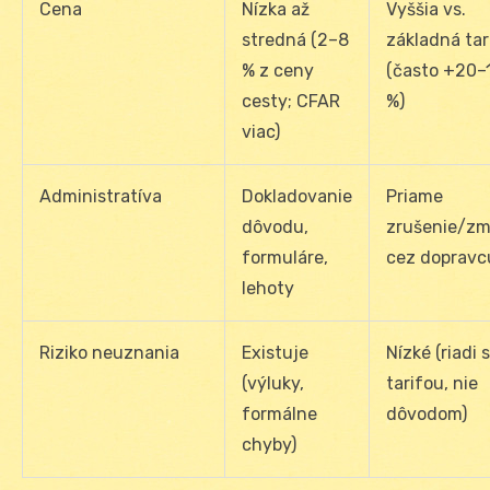
Cena
Nízka až
Vyššia vs.
stredná (2–8
základná tar
% z ceny
(často +20–
cesty; CFAR
%)
viac)
Administratíva
Dokladovanie
Priame
dôvodu,
zrušenie/z
formuláre,
cez dopravc
lehoty
Riziko neuznania
Existuje
Nízké (riadi 
(výluky,
tarifou, nie
formálne
dôvodom)
chyby)