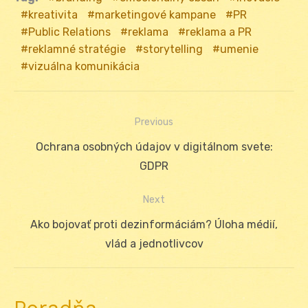
kreativita
marketingové kampane
PR
Public Relations
reklama
reklama a PR
reklamné stratégie
storytelling
umenie
vizuálna komunikácia
Previous
Navigácia
Previous
Ochrana osobných údajov v digitálnom svete:
v
post:
GDPR
článku
Next
Next
Ako bojovať proti dezinformáciám? Úloha médií,
post:
vlád a jednotlivcov