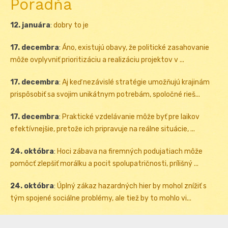
Poradňa
12. januára
:
dobry to je
17. decembra
:
Áno, existujú obavy, že politické zasahovanie
môže ovplyvniť prioritizáciu a realizáciu projektov v ...
17. decembra
:
Aj keď nezávislé stratégie umožňujú krajinám
prispôsobiť sa svojim unikátnym potrebám, spoločné rieš...
17. decembra
:
Praktické vzdelávanie môže byť pre laikov
efektívnejšie, pretože ich pripravuje na reálne situácie, ...
24. októbra
:
Hoci zábava na firemných podujatiach môže
pomôcť zlepšiť morálku a pocit spolupatričnosti, prílišný ...
24. októbra
:
Úplný zákaz hazardných hier by mohol znížiť s
tým spojené sociálne problémy, ale tiež by to mohlo vi...