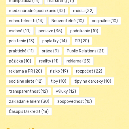
manipulácia
(14)
marketing
(11)
medzinárodné podnikanie
(42)
média
(22)
nehnuteľnosti
(14)
Neuveriteľné
(10)
originálne
(10)
osobné
(10)
peniaze
(35)
podnikanie
(10)
poistenie
(13)
poplatky
(14)
PR
(20)
praktické
(11)
práca
(9)
Public Relations
(21)
pôžička
(10)
reality
(11)
reklama
(25)
reklama a PR
(20)
riziko
(19)
rozpočet
(22)
sociálne siete
(12)
tipy
(10)
tipy na darčeky
(10)
transparentnosť
(12)
výluky
(12)
zakladanie firiem
(30)
zodpovednosť
(10)
Časopis Diskredit
(18)