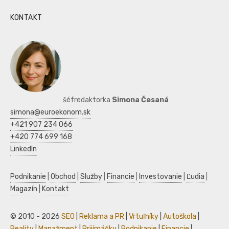
KONTAKT
šéfredaktorka
Simona Česaná
simona@euroekonom.sk
+421 907 234 066
+420 774 699 168
LinkedIn
Podnikanie
|
Obchod
|
Služby
|
Financie
|
Investovanie
|
Ľudia
|
Magazín
|
Kontakt
© 2010 - 2026
SEO
|
Reklama a PR
|
Vrtuľníky
|
Autoškola
|
Reality
|
Manažment
|
Prijímáčky
|
Podnikanie
|
Financie
|