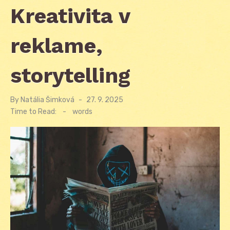
Kreativita v
reklame,
storytelling
By
Natália Šimková
Posted
27. 9. 2025
on
Time to Read:
-
words