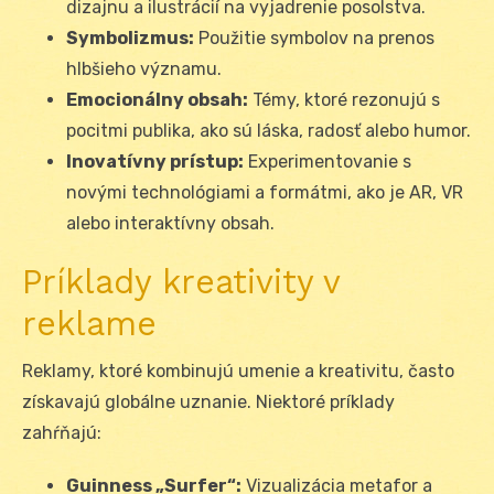
dizajnu a ilustrácií na vyjadrenie posolstva.
Symbolizmus:
Použitie symbolov na prenos
hlbšieho významu.
Emocionálny obsah:
Témy, ktoré rezonujú s
pocitmi publika, ako sú láska, radosť alebo humor.
Inovatívny prístup:
Experimentovanie s
novými technológiami a formátmi, ako je AR, VR
alebo interaktívny obsah.
Príklady kreativity v
reklame
Reklamy, ktoré kombinujú umenie a kreativitu, často
získavajú globálne uznanie. Niektoré príklady
zahŕňajú:
Guinness „Surfer“:
Vizualizácia metafor a