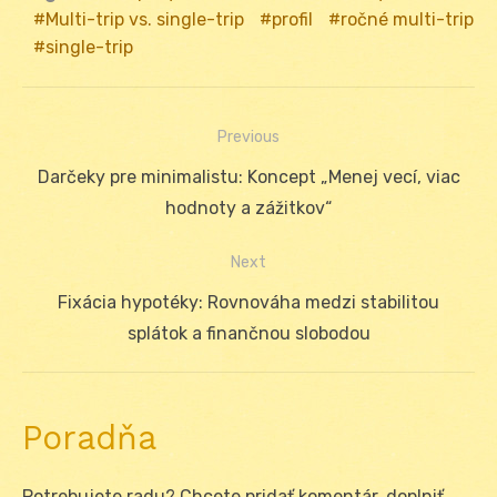
Multi-trip vs. single-trip
profil
ročné multi-trip
single-trip
Previous
Navigácia
Previous
Darčeky pre minimalistu: Koncept „Menej vecí, viac
v
post:
hodnoty a zážitkov“
článku
Next
Next
Fixácia hypotéky: Rovnováha medzi stabilitou
post:
splátok a finančnou slobodou
Poradňa
Potrebujete radu? Chcete pridať komentár, doplniť