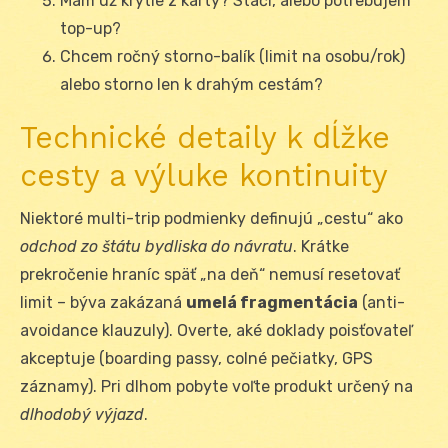
Mám už krytie z karty? Stačí, alebo potrebujem
top-up?
Chcem ročný storno-balík (limit na osobu/rok)
alebo storno len k drahým cestám?
Technické detaily k dĺžke
cesty a výluke kontinuity
Niektoré multi-trip podmienky definujú „cestu“ ako
odchod zo štátu bydliska do návratu
. Krátke
prekročenie hraníc späť „na deň“ nemusí resetovať
limit – býva zakázaná
umelá fragmentácia
(anti-
avoidance klauzuly). Overte, aké doklady poisťovateľ
akceptuje (boarding passy, colné pečiatky, GPS
záznamy). Pri dlhom pobyte voľte produkt určený na
dlhodobý výjazd
.