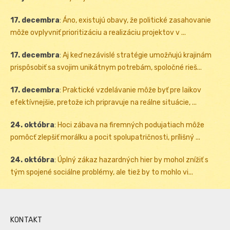
17. decembra
:
Áno, existujú obavy, že politické zasahovanie
môže ovplyvniť prioritizáciu a realizáciu projektov v ...
17. decembra
:
Aj keď nezávislé stratégie umožňujú krajinám
prispôsobiť sa svojim unikátnym potrebám, spoločné rieš...
17. decembra
:
Praktické vzdelávanie môže byť pre laikov
efektívnejšie, pretože ich pripravuje na reálne situácie, ...
24. októbra
:
Hoci zábava na firemných podujatiach môže
pomôcť zlepšiť morálku a pocit spolupatričnosti, prílišný ...
24. októbra
:
Úplný zákaz hazardných hier by mohol znížiť s
tým spojené sociálne problémy, ale tiež by to mohlo vi...
KONTAKT