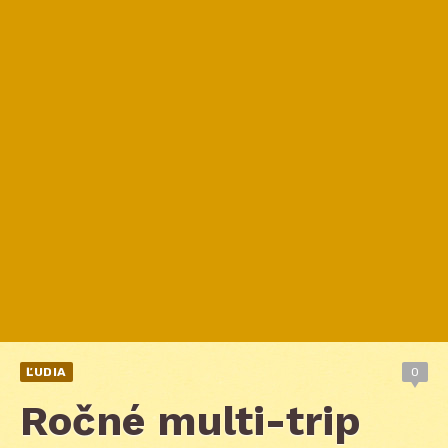
ĽUDIA
0
Ročné multi-trip