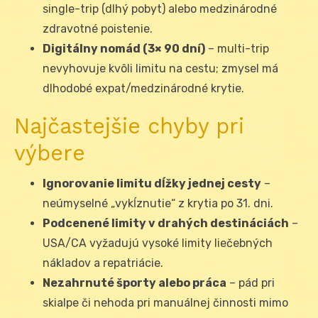
single-trip (dlhý pobyt) alebo medzinárodné
zdravotné poistenie.
Digitálny nomád (3× 90 dní)
– multi-trip
nevyhovuje kvôli limitu na cestu; zmysel má
dlhodobé expat/medzinárodné krytie.
Najčastejšie chyby pri
výbere
Ignorovanie limitu dĺžky jednej cesty
–
neúmyselné „vykĺznutie“ z krytia po 31. dni.
Podcenené limity v drahých destináciách
–
USA/CA vyžadujú vysoké limity liečebných
nákladov a repatriácie.
Nezahrnuté športy alebo práca
– pád pri
skialpe či nehoda pri manuálnej činnosti mimo