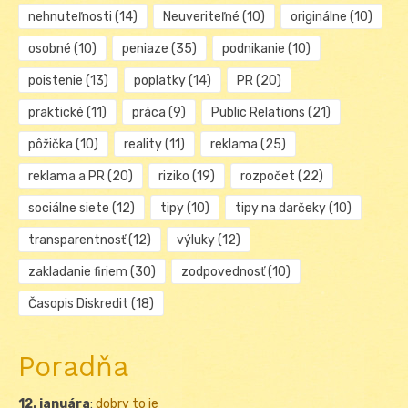
nehnuteľnosti
(14)
Neuveriteľné
(10)
originálne
(10)
osobné
(10)
peniaze
(35)
podnikanie
(10)
poistenie
(13)
poplatky
(14)
PR
(20)
praktické
(11)
práca
(9)
Public Relations
(21)
pôžička
(10)
reality
(11)
reklama
(25)
reklama a PR
(20)
riziko
(19)
rozpočet
(22)
sociálne siete
(12)
tipy
(10)
tipy na darčeky
(10)
transparentnosť
(12)
výluky
(12)
zakladanie firiem
(30)
zodpovednosť
(10)
Časopis Diskredit
(18)
Poradňa
12. januára
:
dobry to je