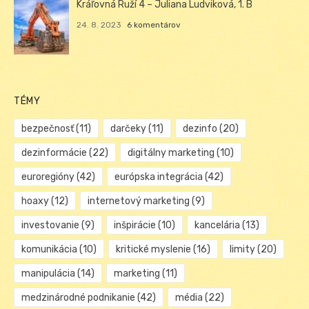
Kráľovná Ruží 4 – Juliana Ludviková, 1. B
24. 8. 2023
6 komentárov
TÉMY
bezpečnosť
(11)
darčeky
(11)
dezinfo
(20)
dezinformácie
(22)
digitálny marketing
(10)
euroregióny
(42)
európska integrácia
(42)
hoaxy
(12)
internetový marketing
(9)
investovanie
(9)
inšpirácie
(10)
kancelária
(13)
komunikácia
(10)
kritické myslenie
(16)
limity
(20)
manipulácia
(14)
marketing
(11)
medzinárodné podnikanie
(42)
média
(22)