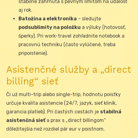
stabilne zahrnutá s pevným limitom na udalosť
aj rok.
Batožina a elektronika
– sledujte
podsublimity na položku
a výluky (hotovosť,
šperky). Pri work-travel zohľadnite notebook a
pracovnú techniku (často vylúčené, treba
pripoistenie).
Asistenčné služby a „direct
billing“ sieť
Či už multi-trip alebo single-trip, hodnotu poistky
určuje kvalita asistencie (24/7, jazyk, sieť kliník,
garancia platieb). Pri častých cestách je
stabilná
asistenčná sieť
a prax s „direct billingom“
dôležitejšia než rozdiel pár eur v poistnom.