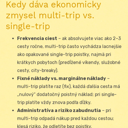
Kedy dáva ekonomicky
zmysel multi-trip vs.
single-trip
Frekvencia ciest
– ak absolvujete viac ako 2–3
cesty ročne, multi-trip často vychádza lacnejšie
ako opakované single-trip poistky, najmä pri
krátkych pobytoch (predĺžené víkendy, služobné
cesty, city-breaky).
Fixné náklady vs. marginálne náklady
–
multi-trip platíte raz (fix), každá ďalšia cesta má
„nulový“ dodatočný poistný náklad; pri single-
trip platíte vždy znova podľa dĺžky.
Administratíva a riziko zabudnutia
– pri
multi-trip odpadá nákup pred každou cestou;
klesá riziko, že odletíte bez poistky.