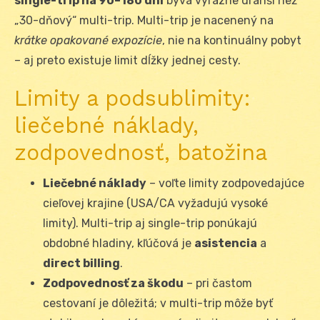
single-trip na 90–180 dní
býva výrazne drahší než
„30-dňový“ multi-trip. Multi-trip je nacenený na
krátke opakované expozície
, nie na kontinuálny pobyt
– aj preto existuje limit dĺžky jednej cesty.
Limity a podsublimity:
liečebné náklady,
zodpovednosť, batožina
Liečebné náklady
– voľte limity zodpovedajúce
cieľovej krajine (USA/CA vyžadujú vysoké
limity). Multi-trip aj single-trip ponúkajú
obdobné hladiny, kľúčová je
asistencia
a
direct billing
.
Zodpovednosť za škodu
– pri častom
cestovaní je dôležitá; v multi-trip môže byť