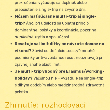
prekročenia; vyžaduje sa doplnok alebo
prepoistenie single-trip na zvyšné dni.
Môžem mať súčasne multi-trip aj single-
trip?
Áno; pri udalosti sa uplatní princíp
dominantnej poistky a koordinácia, pozor na
duplicitné
krytia a spoluúčasti.
Resetuje sa limit dĺžky po návrate domov na
víkend?
Závisí od definície „cesty“; mnohé
podmienky anti-avoidance reset neuznávajú pri
zjavnej snahe obísť limit.
Je multi-trip vhodný pre Erasmus/working-
holiday?
Väčšinou nie – vyžaduje sa single-trip
s dlhým obdobím alebo medzinárodná zdravotná
poistka.
Zhrnutie: rozhodovací