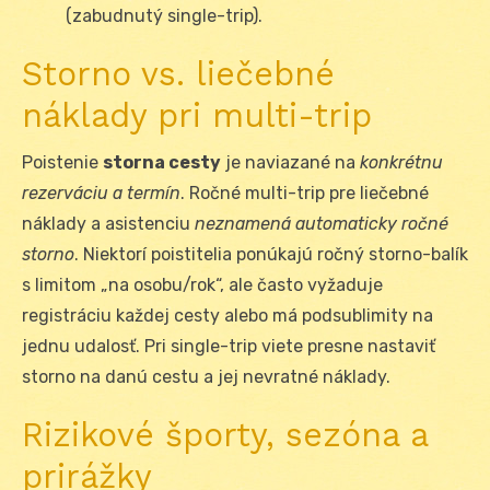
(zabudnutý single-trip).
Storno vs. liečebné
náklady pri multi-trip
Poistenie
storna cesty
je naviazané na
konkrétnu
rezerváciu a termín
. Ročné multi-trip pre liečebné
náklady a asistenciu
neznamená automaticky ročné
storno
. Niektorí poistitelia ponúkajú ročný storno-balík
s limitom „na osobu/rok“, ale často vyžaduje
registráciu každej cesty alebo má podsublimity na
jednu udalosť. Pri single-trip viete presne nastaviť
storno na danú cestu a jej nevratné náklady.
Rizikové športy, sezóna a
prirážky