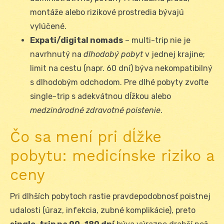
montáže alebo rizikové prostredia bývajú
vylúčené.
Expati/digital nomads
– multi-trip nie je
navrhnutý na
dlhodobý pobyt
v jednej krajine;
limit na cestu (napr. 60 dní) býva nekompatibilný
s dlhodobým odchodom. Pre dlhé pobyty zvoľte
single-trip s adekvátnou dĺžkou alebo
medzinárodné zdravotné poistenie
.
Čo sa mení pri dĺžke
pobytu: medicínske riziko a
ceny
Pri dlhších pobytoch rastie pravdepodobnosť poistnej
udalosti (úraz, infekcia, zubné komplikácie), preto