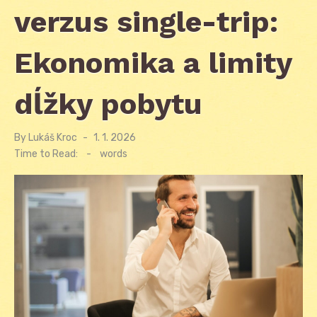
verzus single-trip:
Ekonomika a limity
dĺžky pobytu
By
Lukáš Kroc
Posted
1. 1. 2026
on
Time to Read:
-
words