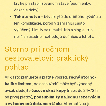
krytie pri stabilizovanom stave (podmienky,
čakacie doby).
Tehotenstvo
– býva kryté do určitého týždňa a
len komplikácie; pôrod v zahraničí často
vylúčený. Limity sa u multi-trip a single-trip
nelíšia zásadne, rozhodujú definície a lehoty.
Storno pri ročnom
cestovateľovi: praktický
pohľad
Ak často plánujete a platíte vopred,
ročný storno-
balík
s limitom „na osobu/rok“ môže byť výhodný,
avšak sledujte
časové okná kúpy
(napr. do 24–72 h
od prvej platby),
podsublimity na jednu rezerváciu
a
vyžadovanú dokumentáciu
. Alternatívou je