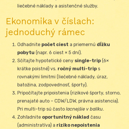
liečebné náklady a asistenčné služby.
Ekonomika v číslach:
jednoduchý rámec
Odhadnite
počet ciest
a priemernú
dĺžku
pobytu
(napr. 6 ciest × 5 dní).
Sčítajte hypotetické ceny
single-trip
(6×
krátke poistné) vs.
ročný multi-trip
s
rovnakými limitmi (liečebné náklady, úraz,
batožina, zodpovednosť, športy).
Pripočítajte pripoistenia (rizikové športy, storno,
prenajaté auto – CDW/LDW, právna asistencia).
Pri multi-trip sú často
lacnejšie v balíku
.
Zohľadnite
oportunitný náklad
času
(administratíva) a
riziko nepoistenia