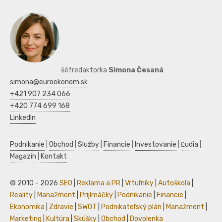
šéfredaktorka
Simona Česaná
simona@euroekonom.sk
+421 907 234 066
+420 774 699 168
LinkedIn
Podnikanie
|
Obchod
|
Služby
|
Financie
|
Investovanie
|
Ľudia
|
Magazín
|
Kontakt
© 2010 - 2026
SEO
|
Reklama a PR
|
Vrtuľníky
|
Autoškola
|
Reality
|
Manažment
|
Prijímáčky
|
Podnikanie
|
Financie
|
Ekonomika
|
Zdravie
|
SWOT
|
Podnikateľský plán
|
Manažment
|
Marketing
|
Kultúra
|
Skúšky
|
Obchod
|
Dovolenka