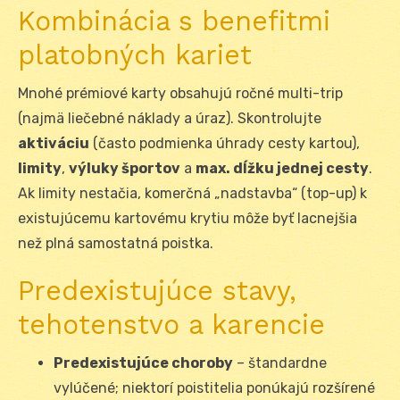
Kombinácia s benefitmi
platobných kariet
Mnohé prémiové karty obsahujú ročné multi-trip
(najmä liečebné náklady a úraz). Skontrolujte
aktiváciu
(často podmienka úhrady cesty kartou),
limity
,
výluky športov
a
max. dĺžku jednej cesty
.
Ak limity nestačia, komerčná „nadstavba“ (top-up) k
existujúcemu kartovému krytiu môže byť lacnejšia
než plná samostatná poistka.
Predexistujúce stavy,
tehotenstvo a karencie
Predexistujúce choroby
– štandardne
vylúčené; niektorí poistitelia ponúkajú rozšírené