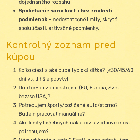
dojednaného rozsahu.
Spoliehanie sa na kartu bez znalosti
podmienok
– nedostatočné limity, skryté
spoluúčasti, aktivačné podmienky.
Kontrolný zoznam pred
kúpou
Koľko ciest a aká bude typická dĺžka? (≤30/45/60
dní vs. dlhšie pobyty)
Do ktorých zón cestujem (EÚ, Európa, Svet
bez/so USA)?
Potrebujem športy/požičané auto/storno?
Budem pracovať manuálne?
Aké limity liečebných nákladov a zodpovednosti
potrebujem?