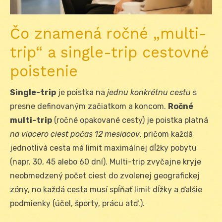
Čo znamená ročné „multi-
trip“ a single-trip cestovné
poistenie
Single-trip
je poistka na
jednu konkrétnu cestu
s
presne definovaným začiatkom a koncom.
Ročné
multi-trip
(ročné opakované cesty) je poistka platná
na viacero ciest počas 12 mesiacov
, pričom každá
jednotlivá cesta má limit maximálnej dĺžky pobytu
(napr. 30, 45 alebo 60 dní). Multi-trip zvyčajne kryje
neobmedzený počet ciest do zvolenej geografickej
zóny, no každá cesta musí spĺňať limit dĺžky a ďalšie
podmienky (účel, športy, prácu atď.).