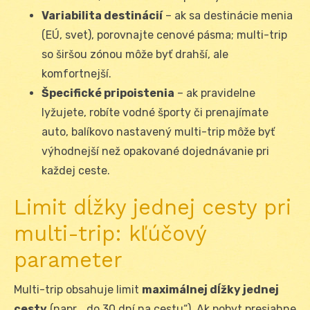
Variabilita destinácií
– ak sa destinácie menia
(EÚ, svet), porovnajte cenové pásma; multi-trip
so širšou zónou môže byť drahší, ale
komfortnejší.
Špecifické pripoistenia
– ak pravidelne
lyžujete, robíte vodné športy či prenajímate
auto, balíkovo nastavený multi-trip môže byť
výhodnejší než opakované dojednávanie pri
každej ceste.
Limit dĺžky jednej cesty pri
multi-trip: kľúčový
parameter
Multi-trip obsahuje limit
maximálnej dĺžky jednej
cesty
(napr. „do 30 dní na cestu“). Ak pobyt presiahne