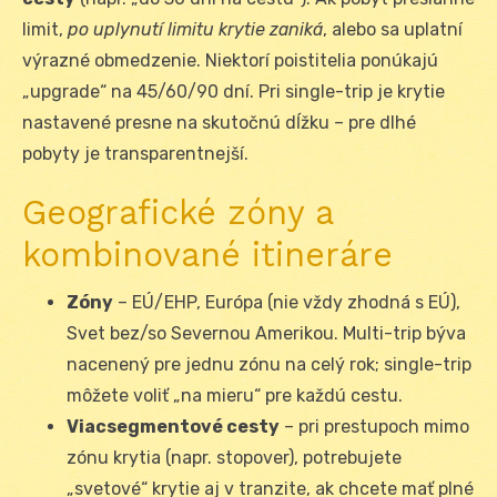
limit,
po uplynutí limitu krytie zaniká
, alebo sa uplatní
výrazné obmedzenie. Niektorí poistitelia ponúkajú
„upgrade“ na 45/60/90 dní. Pri single-trip je krytie
nastavené presne na skutočnú dĺžku – pre dlhé
pobyty je transparentnejší.
Geografické zóny a
kombinované itineráre
Zóny
– EÚ/EHP, Európa (nie vždy zhodná s EÚ),
Svet bez/so Severnou Amerikou. Multi-trip býva
nacenený pre jednu zónu na celý rok; single-trip
môžete voliť „na mieru“ pre každú cestu.
Viacsegmentové cesty
– pri prestupoch mimo
zónu krytia (napr. stopover), potrebujete
„svetové“ krytie aj v tranzite, ak chcete mať plné