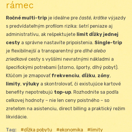
rámec
Ročné multi-trip
je ideálne pre
časté, krátke
výjazdy
s predvídateľným profilom rizika: šetrí peniaze aj
administratívu, ak rešpektujete
limit dĺžky jednej
cesty
a správne nastavíte pripoistenia.
Single-trip
je flexibilnejší a transparentný pre
dlhé alebo
zriedkavé
cesty s vyššími nevratnými nákladmi a
špecifickými potrebami (storno, športy, dlhý pobyt).
Kľúčom je zmapovať
frekvenciu
,
dĺžku
,
zóny
,
limity
,
výluky
a skontrolovať, či existujúce kartové
benefity nepotrebujú
top-up
. Rozhodnite sa podľa
celkovej hodnoty – nie len ceny poistného – so
zreteľom na asistenciu, direct billing a praktický režim
likvidácie.
Tag:
dĺžka pobytu
ekonomika
limity