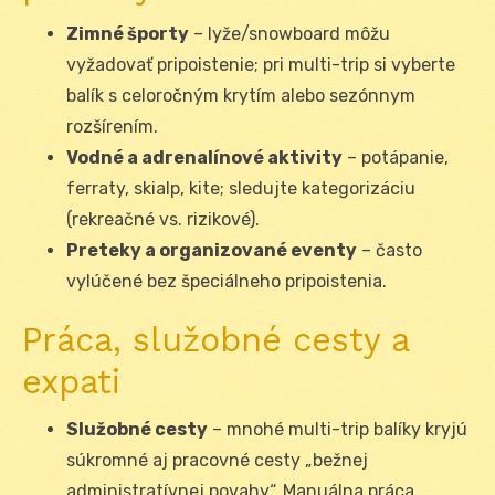
Zimné športy
– lyže/snowboard môžu
vyžadovať pripoistenie; pri multi-trip si vyberte
balík s celoročným krytím alebo sezónnym
rozšírením.
Vodné a adrenalínové aktivity
– potápanie,
ferraty, skialp, kite; sledujte kategorizáciu
(rekreačné vs. rizikové).
Preteky a organizované eventy
– často
vylúčené bez špeciálneho pripoistenia.
Práca, služobné cesty a
expati
Služobné cesty
– mnohé multi-trip balíky kryjú
súkromné aj pracovné cesty „bežnej
administratívnej povahy“. Manuálna práca,