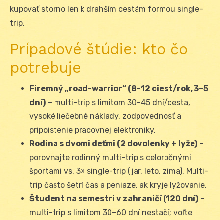
kupovať storno len k drahším cestám formou single-
trip.
Prípadové štúdie: kto čo
potrebuje
Firemný „road-warrior“ (8–12 ciest/rok, 3–5
dní)
– multi-trip s limitom 30–45 dní/cesta,
vysoké liečebné náklady, zodpovednosť a
pripoistenie pracovnej elektroniky.
Rodina s dvomi deťmi (2 dovolenky + lyže)
–
porovnajte rodinný multi-trip s celoročnými
športami vs. 3× single-trip (jar, leto, zima). Multi-
trip často šetrí čas a peniaze, ak kryje lyžovanie.
Študent na semestri v zahraničí (120 dní)
–
multi-trip s limitom 30–60 dní nestačí; voľte