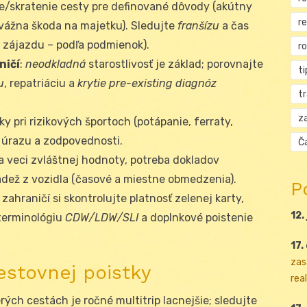
ie/skratenie cesty pre definované dôvody (akútny
r
 vážna škoda na majetku). Sledujte
franšízu
a čas
y zájazdu – podľa podmienok).
r
ničí
:
neodkladná
starostlivosť je základ; porovnajte
ti
u
, repatriáciu a
krytie pre-existing diagnóz
t
za
uky pri rizikových športoch (potápanie, ferraty,
e úrazu a zodpovednosti.
Ča
na veci zvláštnej hodnoty, potreba dokladov
rádež z vozidla (časové a miestne obmedzenia).
P
v zahraničí si skontrolujte platnosť zelenej karty,
12.
 terminológiu
CDW/LDW/SLI
a doplnkové poistenie
17.
zas
estovnej poistky
real
cerých cestách je ročné multitrip lacnejšie; sledujte