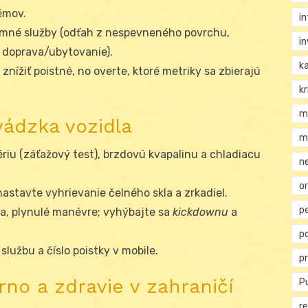
émov.
i
zimné služby (odťah z nespevneného povrchu,
i
 doprava/ubytovanie).
k
znížiť poistné, no overte, ktoré metriky sa zbierajú
kr
m
vádzka vozidla
m
tériu (záťažový test), brzdovú kvapalinu a chladiacu
n
or
astavte vyhrievanie čelného skla a zrkadiel.
p
ha, plynulé manévre; vyhýbajte sa
kickdownu
a
p
službu a číslo poistky v mobile.
p
rno a zdravie v zahraničí
Pu
re