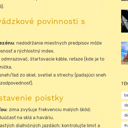
).
vádzkové povinnosti s
dezénu
: nedodržanie miestnych predpisov môže
nosnosť a rýchlostný index.
, odmrazovač, štartovacie káble, reťaze (kde je to
nička.
sneh/ľad zo skiel, svetiel a strechy (padajúci sneh
 zodpovednosť).
TÉ
b
stavenie poistky
d
ťou
: zima zvyšuje frekvenciu malých škôd;
d
luúčasť na sklá a haváriu.
e
častých diaľničných jazdách; kontrolujte limit a