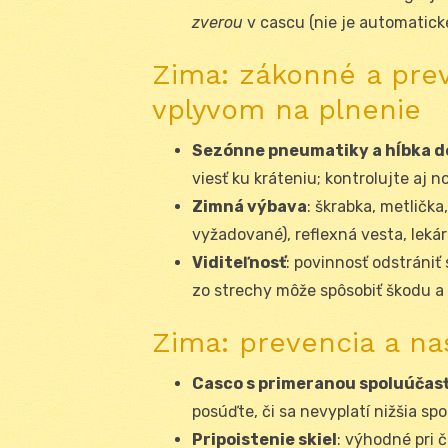
zverou
v cascu (nie je automatické
Zima: zákonné a pre
vplyvom na plnenie
Sezónne pneumatiky a hĺbka 
viesť ku kráteniu; kontrolujte aj 
Zimná výbava
: škrabka, metlička
vyžadované), reflexná vesta, lekár
Viditeľnosť
: povinnosť odstrániť 
zo strechy môže spôsobiť škodu a
Zima: prevencia a na
Casco s primeranou spoluúčas
posúďte, či sa nevyplatí nižšia spo
Pripoistenie skiel
: výhodné pri 