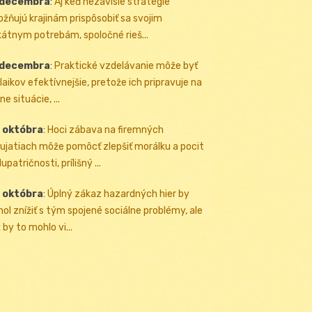
 decembra
:
Aj keď nezávislé stratégie
žňujú krajinám prispôsobiť sa svojim
kátnym potrebám, spoločné rieš...
 decembra
:
Praktické vzdelávanie môže byť
 laikov efektívnejšie, pretože ich pripravuje na
ne situácie, ...
 októbra
:
Hoci zábava na firemných
ujatiach môže pomôcť zlepšiť morálku a pocit
upatričnosti, prílišný ...
 októbra
:
Úplný zákaz hazardných hier by
ol znížiť s tým spojené sociálne problémy, ale
 by to mohlo vi...