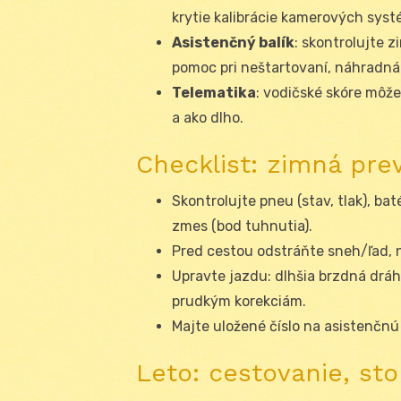
krytie kalibrácie kamerových syst
Asistenčný balík
: skontrolujte 
pomoc pri neštartovaní, náhradná
Telematika
: vodičské skóre môže 
a ako dlho.
Checklist: zimná pre
Skontrolujte pneu (stav, tlak), ba
zmes (bod tuhnutia).
Pred cestou odstráňte sneh/ľad, n
Upravte jazdu: dlhšia brzdná drá
prudkým korekciám.
Majte uložené číslo na asistenčnú 
Leto: cestovanie, sto