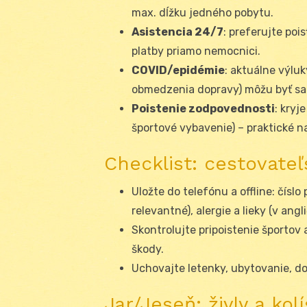
max. dĺžku jedného pobytu.
Asistencia 24/7
: preferujte poi
platby priamo nemocnici.
COVID/epidémie
: aktuálne výlu
obmedzenia dopravy) môžu byť sa
Poistenie zodpovednosti
: kry
športové vybavenie) – praktické n
Checklist: cestovate
Uložte do telefónu a offline: číslo
relevantné), alergie a lieky (v angli
Skontrolujte pripoistenie športo
škody.
Uchovajte letenky, ubytovanie, do
Jar/Jeseň: živly a kol