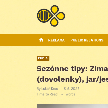
Skip
to
content
home
REKLAMA
PUBLIC RELATIONS
ĽUDIA
Sezónne tipy: Zima
(dovolenky), jar/je
By
Lukáš Kroc
Posted
3. 6. 2026
on
Time to Read:
-
words