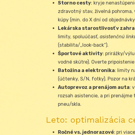
Storno cesty
: kryje nenastúpen
zdravotný stav, živelná pohroma,
kúpy (min. do X dní od objednávk
Lekárska starostlivosť v zahra
limity, spoluúčasť,
asistenčnú link
(stabilita/„look-back“).
Športové aktivity
: prirážky/výl
vodné skútre). Overte pripoisteni
Batožina a elektronika
: limity 
(účtenky, S/N, fotky). Pozor na k
Autoprevoz a prenájom auta
: 
rozsah asistencie, a pri prenájme
pneu/skla.
Leto: optimalizácia c
Ročné vs. jednorazové
: pri via