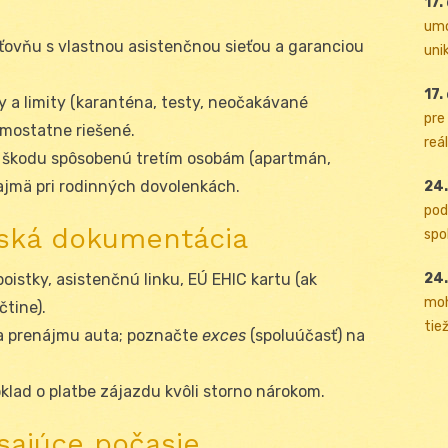
17.
umo
sťovňu s vlastnou asistenčnou sieťou a garanciou
uni
17.
ky a limity (karanténa, testy, neočakávané
pre
mostatne riešené.
reál
je škodu spôsobenú tretím osobám (apartmán,
ajmä pri rodinných dovolenkách.
24.
pod
ľská dokumentácia
spol
24.
 poistky, asistenčnú linku, EÚ EHIC kartu (ak
moh
čtine).
tiež
v a prenájmu auta; poznačte
exces
(spoluúčasť) na
klad o platbe zájazdu kvôli storno nárokom.
ísajúce počasie