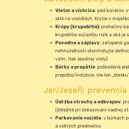
Vietor a víchrica
: pád konárov, 
sklá na vozidlách. Krytie v majetko
Krúpy (krupobitie)
: preliačiny k
krupobitie súčasťou rizík a aká je 
Povodne a záplavy
: zatopené gar
nehnuteľnosti skontrolujte definí
vzlín, tlak spodnej vody).
Búrky a prepätie
: poškodená ele
prepätia/indukcie
, nie len „blesku“
Jar/Jeseň: prevenci
Údržba strechy a odkvapov
: p
(dôležité pri dokazovaní riadnej sta
Parkovanie vozidla
: v búrkach 
a voľných predmetov.