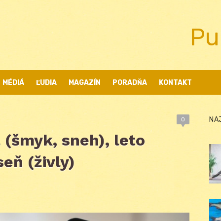
Pu
MÉDIÁ
ĽUDIA
MAGAZÍN
PORADŇA
KONTAKT
NA
0
 (šmyk, sneh), leto
seň (živly)