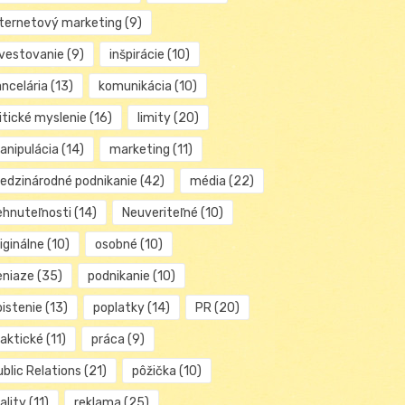
nternetový marketing
(9)
nvestovanie
(9)
inšpirácie
(10)
ancelária
(13)
komunikácia
(10)
itické myslenie
(16)
limity
(20)
anipulácia
(14)
marketing
(11)
edzinárodné podnikanie
(42)
média
(22)
ehnuteľnosti
(14)
Neuveriteľné
(10)
iginálne
(10)
osobné
(10)
eniaze
(35)
podnikanie
(10)
oistenie
(13)
poplatky
(14)
PR
(20)
raktické
(11)
práca
(9)
blic Relations
(21)
pôžička
(10)
ality
(11)
reklama
(25)