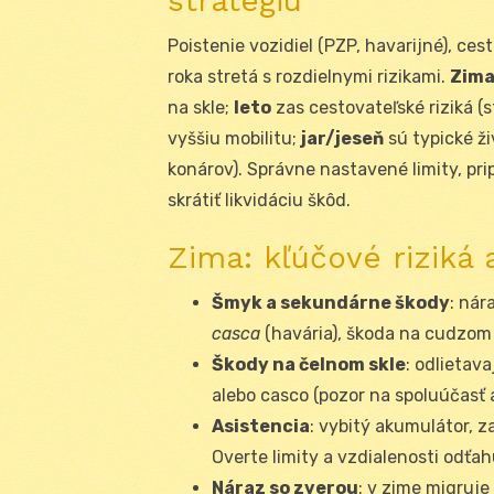
stratégiu
Poistenie vozidiel (PZP, havarijné), c
roka stretá s rozdielnymi rizikami.
Zim
na skle;
leto
zas cestovateľské riziká (
vyššiu mobilitu;
jar/jeseň
sú typické ži
konárov). Správne nastavené limity, pri
skrátiť likvidáciu škôd.
Zima: kľúčové riziká 
Šmyk a sekundárne škody
: nár
casca
(havária), škoda na cudzom
Škody na čelnom skle
: odlietava
alebo casco (pozor na spoluúčasť 
Asistencia
: vybitý akumulátor, 
Overte limity a vzdialenosti odťa
Náraz so zverou
: v zime migruje