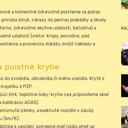
estovné a komerčné zdravotné poistenie sa počas
a
prináša šmyk, nárazy do pevnej prekážky a škody
storno, zdravotné akútne udalosti, batožina) a
NA
velné udalosti (vietor, krúpy, povodne, pád
poistenia a prevencia dokážu znížiť náklady a
a poistné krytie
az do zvodidla, obrubníka či iného vozidla. Kryté z
 majetku z PZP.
júci štrk, teplotné šoky; krytie cez
pripoistenie skiel
a kalibráciu ADAS).
zamrznuté zámky, zaseknuté vozidlo v záväji.
hu (km/€).
 bližšie k cestám; potrebné mať riziko
stret so