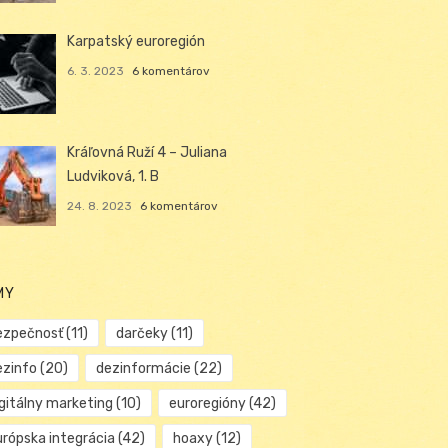
Karpatský euroregión
6. 3. 2023
6 komentárov
Kráľovná Ruží 4 – Juliana
Ludviková, 1. B
24. 8. 2023
6 komentárov
MY
ezpečnosť
(11)
darčeky
(11)
ezinfo
(20)
dezinformácie
(22)
igitálny marketing
(10)
euroregióny
(42)
urópska integrácia
(42)
hoaxy
(12)