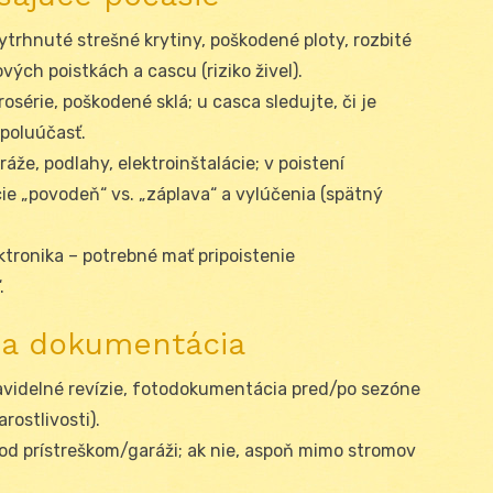
vytrhnuté strešné krytiny, poškodené ploty, rozbité
vých poistkách a cascu (riziko živel).
arosérie, poškodené sklá; u casca sledujte, či je
spoluúčasť.
áže, podlahy, elektroinštalácie; v poistení
cie „povodeň“ vs. „záplava“ a vylúčenia (spätný
ktronika – potrebné mať pripoistenie
.
a a dokumentácia
ravidelné revízie, fotodokumentácia pred/po sezóne
rostlivosti).
pod prístreškom/garáži; ak nie, aspoň mimo stromov