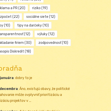
eklama a PR
(20)
riziko
(19)
ozpočet
(22)
sociálne siete
(12)
py
(10)
tipy na darčeky
(10)
ransparentnosť
(12)
výluky
(12)
kladanie firiem
(30)
zodpovednosť
(10)
sopis Diskredit
(18)
oradňa
 januára
:
dobry to je
 decembra
:
Áno, existujú obavy, že politické
ahovanie môže ovplyvniť prioritizáciu a
izáciu projektov v ...