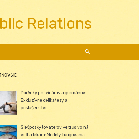
blic Relations
JNOVŠIE
Darčeky pre vinárov a gurmánov:
Exkluzívne delikatesy a
príslušenstvo
Sieť poskytovateľov verzus voľná
voľba lekára: Modely fungovania