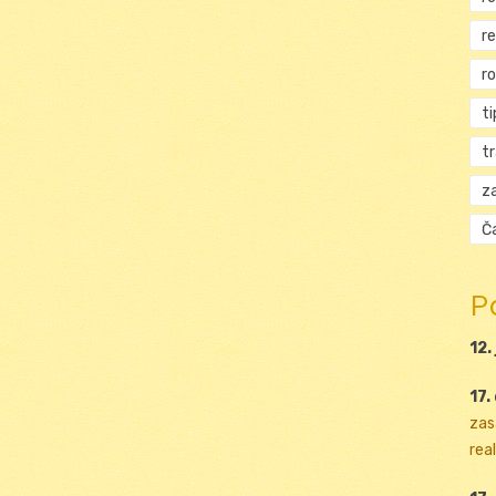
r
r
ti
t
za
Ča
P
12.
17.
zas
real