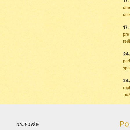
17.
umo
uni
17.
pre
reál
24.
pod
spol
24.
moh
tiež
Po
NAJNOVŠIE