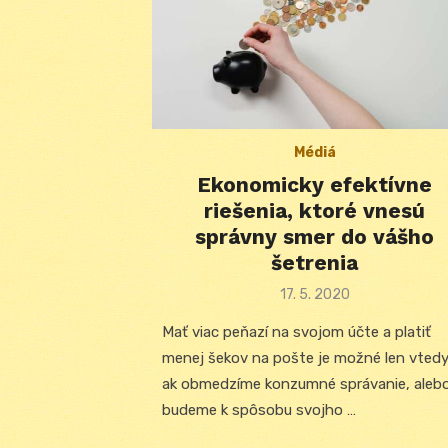
Médiá
Ekonomicky efektívne
riešenia, ktoré vnesú
správny smer do vášho
šetrenia
Posted
17. 5. 2020
on
Mať viac peňazí na svojom účte a platiť
menej šekov na pošte je možné len vtedy
ak obmedzíme konzumné správanie, aleb
budeme k spôsobu svojho …