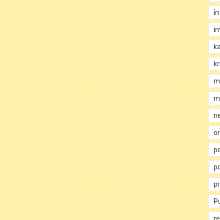
i
i
k
kr
m
m
n
or
p
p
p
Pu
re