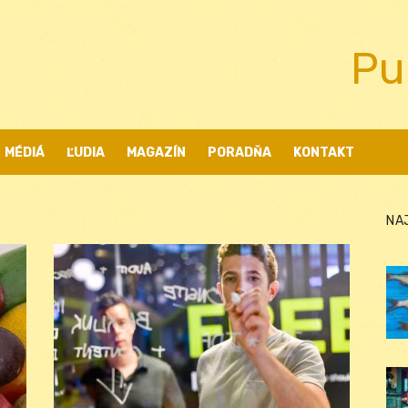
Pu
MÉDIÁ
ĽUDIA
MAGAZÍN
PORADŇA
KONTAKT
NA