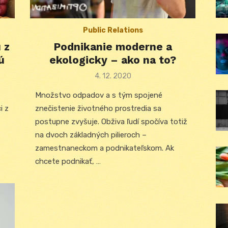
Public Relations
 z
Podnikanie moderne a
ú
ekologicky – ako na to?
Posted
4. 12. 2020
on
Množstvo odpadov a s tým spojené
i z
znečistenie životného prostredia sa
postupne zvyšuje. Obživa ľudí spočíva totiž
na dvoch základných pilieroch –
zamestnaneckom a podnikateľskom. Ak
chcete podnikať, …