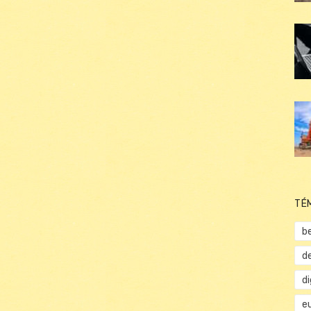
TÉ
b
d
d
e