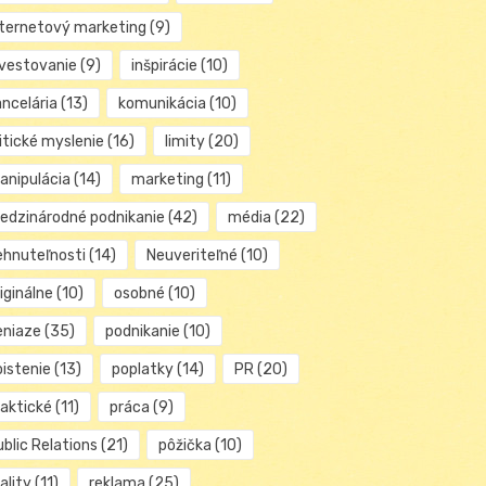
nternetový marketing
(9)
nvestovanie
(9)
inšpirácie
(10)
ancelária
(13)
komunikácia
(10)
itické myslenie
(16)
limity
(20)
anipulácia
(14)
marketing
(11)
edzinárodné podnikanie
(42)
média
(22)
ehnuteľnosti
(14)
Neuveriteľné
(10)
iginálne
(10)
osobné
(10)
eniaze
(35)
podnikanie
(10)
oistenie
(13)
poplatky
(14)
PR
(20)
raktické
(11)
práca
(9)
blic Relations
(21)
pôžička
(10)
ality
(11)
reklama
(25)