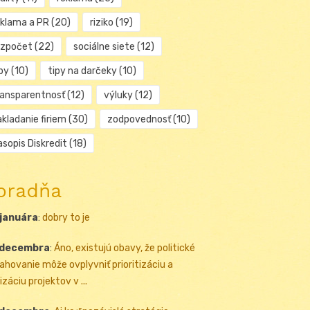
eklama a PR
(20)
riziko
(19)
ozpočet
(22)
sociálne siete
(12)
py
(10)
tipy na darčeky
(10)
ransparentnosť
(12)
výluky
(12)
kladanie firiem
(30)
zodpovednosť
(10)
sopis Diskredit
(18)
oradňa
 januára
:
dobry to je
 decembra
:
Áno, existujú obavy, že politické
ahovanie môže ovplyvniť prioritizáciu a
izáciu projektov v ...