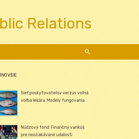
blic Relations
JNOVŠIE
Sieť poskytovateľov verzus voľná
voľba lekára: Modely fungovania
Núdzový fond: Finančný vankúš
pre neočakávané udalosti