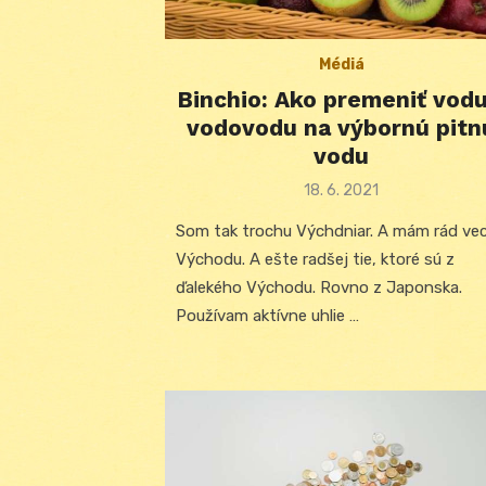
Médiá
Binchio: Ako premeniť vodu
vodovodu na výbornú pitn
vodu
Posted
18. 6. 2021
on
Som tak trochu Výchdniar. A mám rád vec
Východu. A ešte radšej tie, ktoré sú z
ďalekého Východu. Rovno z Japonska.
Používam aktívne uhlie …