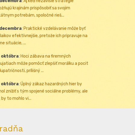
 decembra
:
Aj keď nezávislé stratégie
žňujú krajinám prispôsobiť sa svojim
kátnym potrebám, spoločné rieš...
 decembra
:
Praktické vzdelávanie môže byť
 laikov efektívnejšie, pretože ich pripravuje na
ne situácie, ...
 októbra
:
Hoci zábava na firemných
ujatiach môže pomôcť zlepšiť morálku a pocit
upatričnosti, prílišný ...
 októbra
:
Úplný zákaz hazardných hier by
ol znížiť s tým spojené sociálne problémy, ale
 by to mohlo vi...
radňa