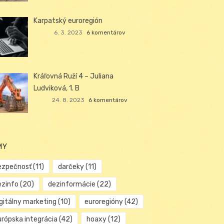
Karpatský euroregión
6. 3. 2023
6 komentárov
Kráľovná Ruží 4 – Juliana
Ludviková, 1. B
24. 8. 2023
6 komentárov
MY
ezpečnosť
(11)
darčeky
(11)
ezinfo
(20)
dezinformácie
(22)
igitálny marketing
(10)
euroregióny
(42)
urópska integrácia
(42)
hoaxy
(12)