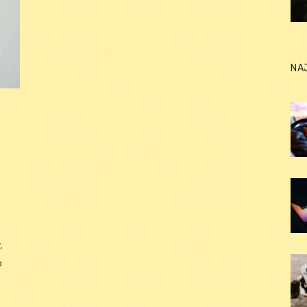
NA
,
o