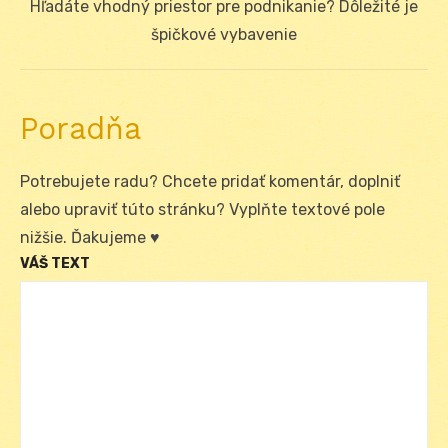
Next
Hľadáte vhodný priestor pre podnikanie? Dôležité je
post:
špičkové vybavenie
Poradňa
Potrebujete radu? Chcete pridať komentár, doplniť
alebo upraviť túto stránku? Vyplňte textové pole
nižšie. Ďakujeme ♥
VÁŠ TEXT