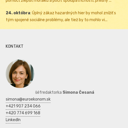
pomôcť zlepšiť morálku a pocit spolupatričnosti, prílišný ...
24. októbra
:
Úplný zákaz hazardných hier by mohol znížiť s
tým spojené sociálne problémy, ale tiež by to mohlo vi...
KONTAKT
šéfredaktorka
Simona Česaná
simona@euroekonom.sk
+421 907 234 066
+420 774 699 168
LinkedIn