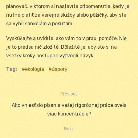
plánovač, v ktorom si nastavíte pripomenutie, kedy je
nutné platiť za verejné služby alebo pôžičky, aby ste
sa vyhli sankciám a pokutám.
Vyskúšajte a uvidíte, ako vám to v praxi pomôže. Nie
je to predsa nič zložité. Dôležité je, aby ste si na
všetky kroky postupne vytvorili návyk.
Tag:
ekológia
úspory
Previous
Navigácia
Previous
Ako vniesť do písania vašej rigoróznej práce oveľa
v
post:
viac koncentrácie?
článku
Next