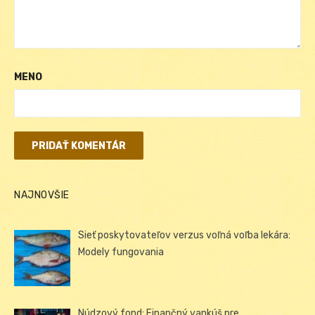
MENO
NAJNOVŠIE
Sieť poskytovateľov verzus voľná voľba lekára:
Modely fungovania
Núdzový fond: Finančný vankúš pre