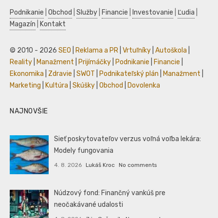
Podnikanie
|
Obchod
|
Služby
|
Financie
|
Investovanie
|
Ľudia
|
Magazín
|
Kontakt
© 2010 - 2026
SEO
|
Reklama a PR
|
Vrtuľníky
|
Autoškola
|
Reality
|
Manažment
|
Prijímáčky
|
Podnikanie
|
Financie
|
Ekonomika
|
Zdravie
|
SWOT
|
Podnikateľský plán
|
Manažment
|
Marketing
|
Kultúra
|
Skúšky
|
Obchod
|
Dovolenka
NAJNOVŠIE
Sieť poskytovateľov verzus voľná voľba lekára:
Modely fungovania
4. 8. 2026
Lukáš Kroc
No comments
Núdzový fond: Finančný vankúš pre
neočakávané udalosti