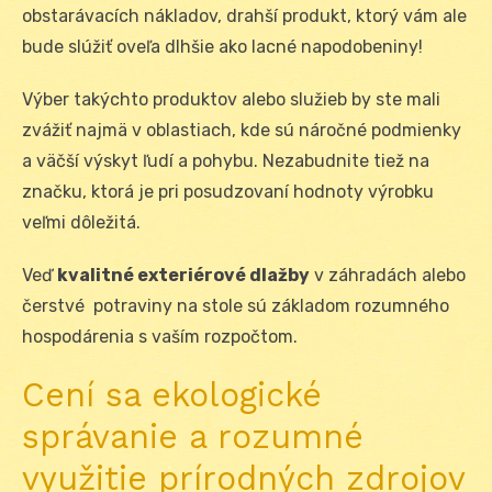
obstarávacích nákladov, drahší produkt, ktorý vám ale
bude slúžiť oveľa dlhšie ako lacné napodobeniny!
Výber takýchto produktov alebo služieb by ste mali
zvážiť najmä v oblastiach, kde sú náročné podmienky
a väčší výskyt ľudí a pohybu. Nezabudnite tiež na
značku, ktorá je pri posudzovaní hodnoty výrobku
veľmi dôležitá.
Veď
kvalitné exteriérové dlažby
v záhradách alebo
čerstvé potraviny na stole sú základom rozumného
hospodárenia s vaším rozpočtom.
Cení sa ekologické
správanie a rozumné
využitie prírodných zdrojov