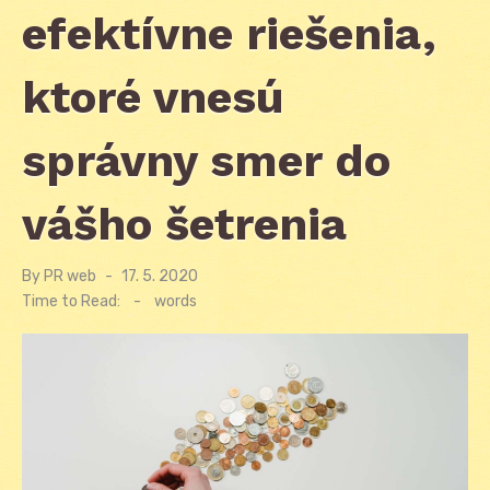
efektívne riešenia,
ktoré vnesú
správny smer do
vášho šetrenia
By
PR web
Posted
17. 5. 2020
on
Time to Read:
-
words