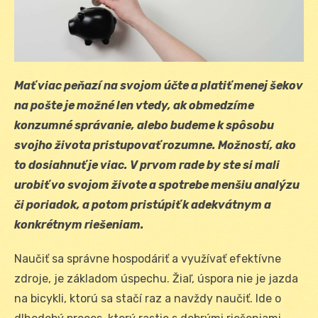
Mať viac peňazí na svojom účte a platiť menej šekov
na pošte je možné len vtedy, ak obmedzíme
konzumné správanie, alebo budeme k spôsobu
svojho života pristupovať rozumne. Možností, ako
to dosiahnuť je viac. V prvom rade by ste si mali
urobiť vo svojom živote a spotrebe menšiu analýzu
či poriadok, a potom pristúpiť k adekvátnym a
konkrétnym riešeniam.
Naučiť sa správne hospodáriť a využívať efektívne
zdroje, je základom úspechu. Žiaľ, úspora nie je jazda
na bicykli, ktorú sa stačí raz a navždy naučiť. Ide o