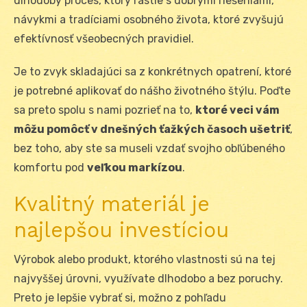
dlhodobý proces, ktorý rastie s dobrými riešeniami,
návykmi a tradíciami osobného života, ktoré zvyšujú
efektívnosť všeobecných pravidiel.
Je to zvyk skladajúci sa z konkrétnych opatrení, ktoré
je potrebné aplikovať do nášho životného štýlu. Poďte
sa preto spolu s nami pozrieť na to,
ktoré veci vám
môžu pomôcť v dnešných ťažkých časoch ušetriť
,
bez toho, aby ste sa museli vzdať svojho obľúbeného
komfortu pod
veľkou markízou
.
Kvalitný materiál je
najlepšou investíciou
Výrobok alebo produkt, ktorého vlastnosti sú na tej
najvyššej úrovni, využívate dlhodobo a bez poruchy.
Preto je lepšie vybrať si, možno z pohľadu