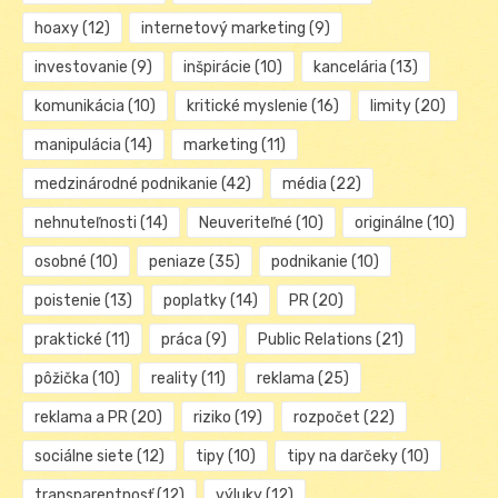
hoaxy
(12)
internetový marketing
(9)
investovanie
(9)
inšpirácie
(10)
kancelária
(13)
komunikácia
(10)
kritické myslenie
(16)
limity
(20)
manipulácia
(14)
marketing
(11)
medzinárodné podnikanie
(42)
média
(22)
nehnuteľnosti
(14)
Neuveriteľné
(10)
originálne
(10)
osobné
(10)
peniaze
(35)
podnikanie
(10)
poistenie
(13)
poplatky
(14)
PR
(20)
praktické
(11)
práca
(9)
Public Relations
(21)
pôžička
(10)
reality
(11)
reklama
(25)
reklama a PR
(20)
riziko
(19)
rozpočet
(22)
sociálne siete
(12)
tipy
(10)
tipy na darčeky
(10)
transparentnosť
(12)
výluky
(12)