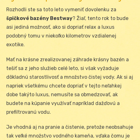
Rozhodli ste sa toto leto vymeniť dovolenku za
špičkové bazény Bestway
? Žiaľ, tento rok to bude
asi jediná možnosť, ako si dopriať relax a luxus
podobný tomu v niekoľko kilometrov vzdialenej
exotike.
Mať na krásne zrealizovanej záhrade krásny bazén a
tešiť sa z jeho služieb celé leto, si však vyžaduje
dôkladnú starostlivosť a množstvo čistej vody. Ak si aj
napriek všetkému chcete dopriať v tejto neľahkej
dobe takýto luxus, nemusíte sa obmedzovať, ak
budete na kúpanie využívať napríklad dažďovú a
prefiltrovanú vodu.
Je vhodná aj na pranie a čistenie, pretože neobsahuje
tak veľké množstvo vodného kameňa, vďaka čomu je