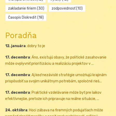
zakladanie firiem
(30)
zodpovednosť
(10)
Časopis Diskredit
(18)
Poradňa
12. januára
:
dobry to je
17. decembra
:
Áno, existujú obavy, že politické zasahovanie
môže ovplyvniť prioritizáciu a realizáciu projektov v ...
17. decembra
:
Aj keď nezávislé stratégie umožňujú krajinám
prispôsobiť sa svojim unikátnym potrebám, spoločné rieš...
17. decembra
:
Praktické vzdelávanie môže byť pre laikov
efektívnejšie, pretože ich pripravuje na reálne situácie, ...
24. októbra
:
Hoci zábava na firemných podujatiach môže