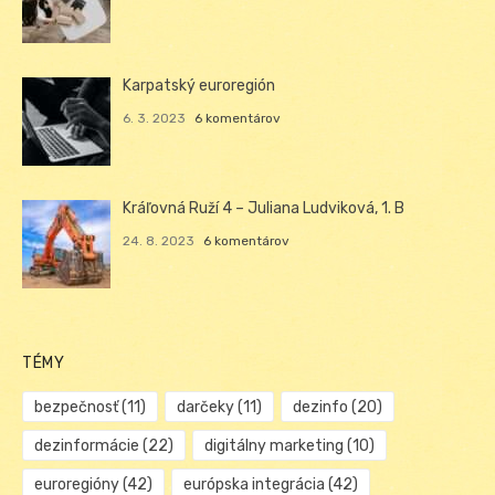
Karpatský euroregión
6. 3. 2023
6 komentárov
Kráľovná Ruží 4 – Juliana Ludviková, 1. B
24. 8. 2023
6 komentárov
TÉMY
bezpečnosť
(11)
darčeky
(11)
dezinfo
(20)
dezinformácie
(22)
digitálny marketing
(10)
euroregióny
(42)
európska integrácia
(42)