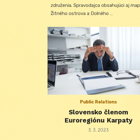
združenia. Spravodajca obsahujúci aj ma
Žitného ostrova a Dolného …
Public Relations
Slovensko členom
Euroregiónu Karpaty
Posted
3. 3. 2023
on