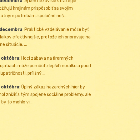
 decembra
:
Aj keď nezávislé stratégie
žňujú krajinám prispôsobiť sa svojim
kátnym potrebám, spoločné rieš...
 decembra
:
Praktické vzdelávanie môže byť
 laikov efektívnejšie, pretože ich pripravuje na
ne situácie, ...
 októbra
:
Hoci zábava na firemných
ujatiach môže pomôcť zlepšiť morálku a pocit
upatričnosti, prílišný ...
 októbra
:
Úplný zákaz hazardných hier by
ol znížiť s tým spojené sociálne problémy, ale
 by to mohlo vi...