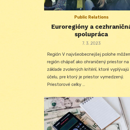
Public Relations
Euroregióny a cezhraničn
spolupráca
Posted
7. 3. 2023
on
Región V najvšeobecnejšej polohe môže
región chápať ako ohraničený priestor na
základe zvolených kritérií, ktoré vyplývajú
účelu, pre ktorý je priestor vymedzený.
Priestorové celky …