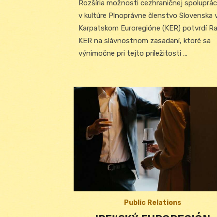
Rozšíria možnosti cezhraničnej spoluprá
v kultúre Plnoprávne členstvo Slovenska 
Karpatskom Euroregióne (KER) potvrdí R
KER na slávnostnom zasadaní, ktoré sa
výnimočne pri tejto príležitosti …
Public Relations