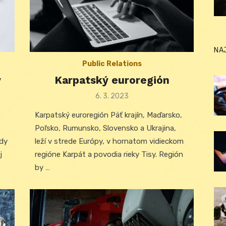
NA
Public Relations
y
Karpatský euroregión
Posted
6. 3. 2023
on
Karpatský euroregión Päť krajín, Maďarsko,
Poľsko, Rumunsko, Slovensko a Ukrajina,
dy
leží v strede Európy, v hornatom vidieckom
j
regióne Karpát a povodia rieky Tisy. Región
by …