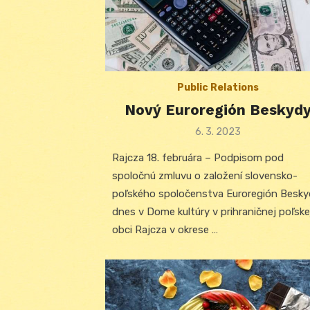
Public Relations
Nový Euroregión Beskyd
Posted
6. 3. 2023
on
Rajcza 18. februára – Podpisom pod
spoločnú zmluvu o založení slovensko-
poľského spoločenstva Euroregión Besky
dnes v Dome kultúry v prihraničnej poľske
obci Rajcza v okrese …