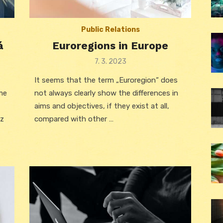
Public Relations
á
Euroregions in Europe
Posted
7. 3. 2023
on
It seems that the term „Euroregion“ does
me
not always clearly show the differences in
aims and objectives, if they exist at all,
 z
compared with other …