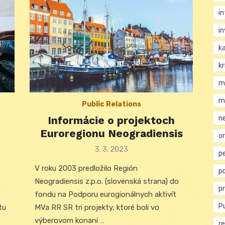
i
i
k
kr
m
m
Public Relations
n
Informácie o projektoch
Euroregionu Neogradiensis
or
Posted
3. 3. 2023
p
on
V roku 2003 predložilo Región
p
Neogradiensis z.p.o. (slovenská strana) do
p
fondu na Podporu eurogionálnych aktivít
Pu
tu
MVa RR SR tri projekty, ktoré boli vo
výberovom konaní …
re