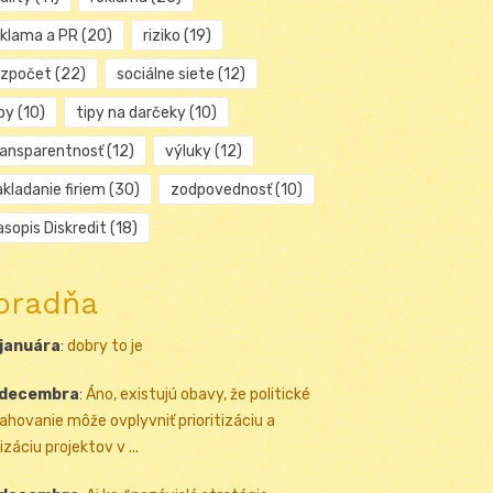
eklama a PR
(20)
riziko
(19)
ozpočet
(22)
sociálne siete
(12)
py
(10)
tipy na darčeky
(10)
ransparentnosť
(12)
výluky
(12)
kladanie firiem
(30)
zodpovednosť
(10)
sopis Diskredit
(18)
oradňa
 januára
:
dobry to je
 decembra
:
Áno, existujú obavy, že politické
ahovanie môže ovplyvniť prioritizáciu a
izáciu projektov v ...