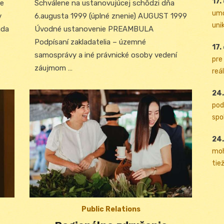
17.
ce
Schválene na ustanovujúcej schôdzi dňa
umo
v
6.augusta 1999 (úplné znenie) AUGUST 1999
uni
ada
Úvodné ustanovenie PREAMBULA
Podpísaní zakladatelia – územné
17.
samosprávy a iné právnické osoby vedení
pre
záujmom …
reál
24.
pod
spol
24.
moh
tiež
Public Relations