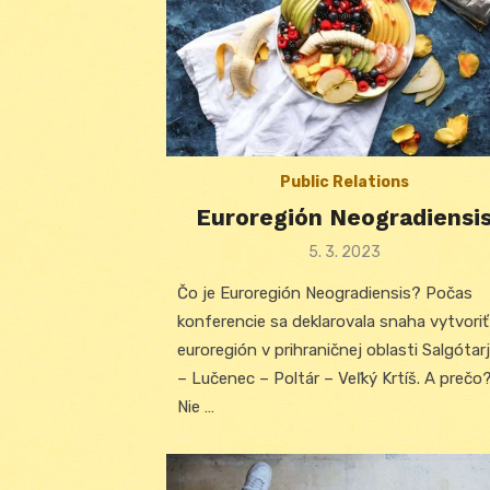
Public Relations
Euroregión Neogradiensi
Posted
5. 3. 2023
on
Čo je Euroregión Neogradiensis? Počas
konferencie sa deklarovala snaha vytvoriť
euroregión v prihraničnej oblasti Salgótar
– Lučenec – Poltár – Veľký Krtíš. A prečo
Nie …