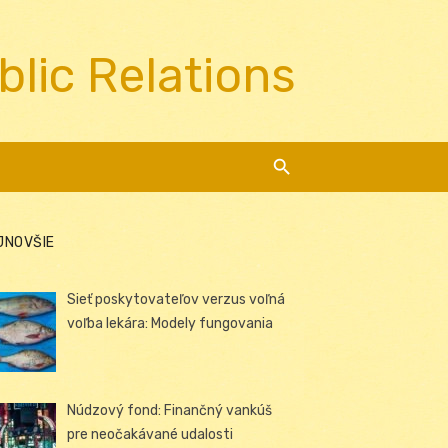
blic Relations
JNOVŠIE
Sieť poskytovateľov verzus voľná
voľba lekára: Modely fungovania
Núdzový fond: Finančný vankúš
pre neočakávané udalosti