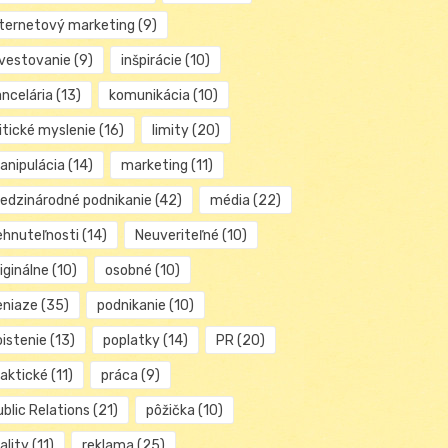
nternetový marketing
(9)
nvestovanie
(9)
inšpirácie
(10)
ancelária
(13)
komunikácia
(10)
itické myslenie
(16)
limity
(20)
anipulácia
(14)
marketing
(11)
edzinárodné podnikanie
(42)
média
(22)
ehnuteľnosti
(14)
Neuveriteľné
(10)
iginálne
(10)
osobné
(10)
eniaze
(35)
podnikanie
(10)
oistenie
(13)
poplatky
(14)
PR
(20)
raktické
(11)
práca
(9)
blic Relations
(21)
pôžička
(10)
ality
(11)
reklama
(25)