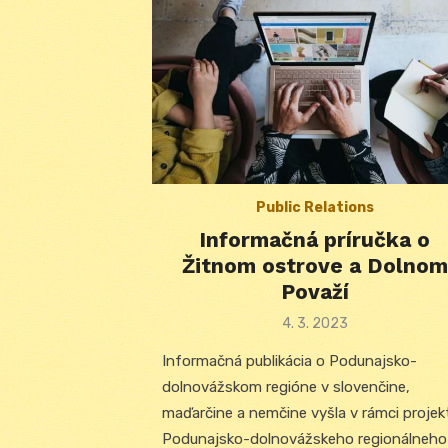
Public Relations
Informačná príručka o
Žitnom ostrove a Dolnom
Považí
Posted
4. 3. 2023
on
Informačná publikácia o Podunajsko-
dolnovážskom regióne v slovenčine,
maďarčine a nemčine vyšla v rámci projek
Podunajsko-dolnovážskeho regionálneho