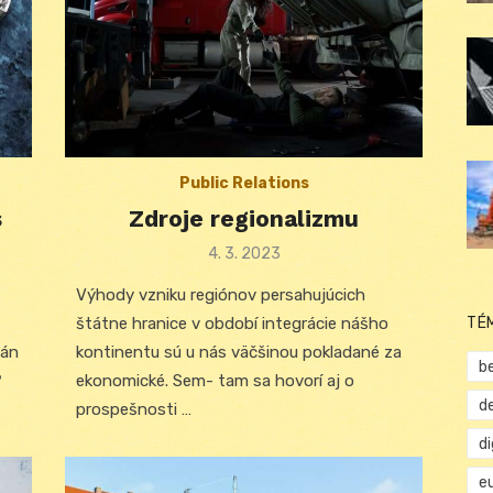
Public Relations
s
Zdroje regionalizmu
Posted
4. 3. 2023
on
Výhody vzniku regiónov persahujúcich
TÉ
štátne hranice v období integrácie nášho
ján
kontinentu sú u nás väčšinou pokladané za
b
?
ekonomické. Sem- tam sa hovorí aj o
d
prospešnosti …
d
e