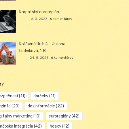
Karpatský euroregión
6. 3. 2023
6 komentárov
Kráľovná Ruží 4 – Juliana
Ludviková, 1. B
24. 8. 2023
6 komentárov
MY
ezpečnosť
(11)
darčeky
(11)
ezinfo
(20)
dezinformácie
(22)
igitálny marketing
(10)
euroregióny
(42)
urópska integrácia
(42)
hoaxy
(12)