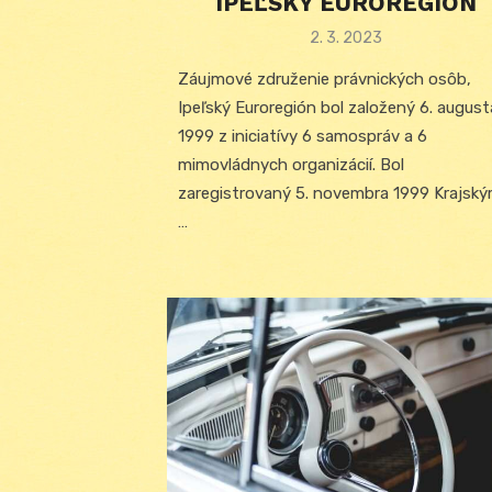
IPEĽSKÝ EUROREGIÓN
Posted
2. 3. 2023
on
Záujmové združenie právnických osôb,
Ipeľský Euroregión bol založený 6. august
1999 z iniciatívy 6 samospráv a 6
mimovládnych organizácií. Bol
zaregistrovaný 5. novembra 1999 Krajsk
…