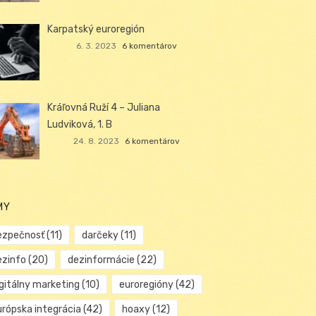
Karpatský euroregión
6. 3. 2023
6 komentárov
Kráľovná Ruží 4 – Juliana
Ludviková, 1. B
24. 8. 2023
6 komentárov
MY
ezpečnosť
(11)
darčeky
(11)
ezinfo
(20)
dezinformácie
(22)
igitálny marketing
(10)
euroregióny
(42)
urópska integrácia
(42)
hoaxy
(12)