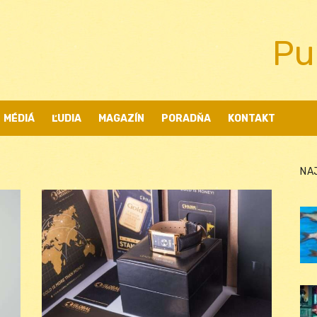
Pu
MÉDIÁ
ĽUDIA
MAGAZÍN
PORADŇA
KONTAKT
NA