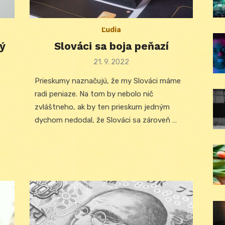
Ľudia
ý
Slováci sa boja peňazí
Posted
21. 9. 2022
on
Prieskumy naznačujú, že my Slováci máme
radi peniaze. Na tom by nebolo nič
zvláštneho, ak by ten prieskum jedným
dychom nedodal, že Slováci sa zároveň …