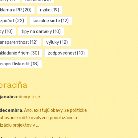
eklama a PR
(20)
riziko
(19)
ozpočet
(22)
sociálne siete
(12)
py
(10)
tipy na darčeky
(10)
ransparentnosť
(12)
výluky
(12)
kladanie firiem
(30)
zodpovednosť
(10)
sopis Diskredit
(18)
oradňa
 januára
:
dobry to je
 decembra
:
Áno, existujú obavy, že politické
ahovanie môže ovplyvniť prioritizáciu a
izáciu projektov v ...