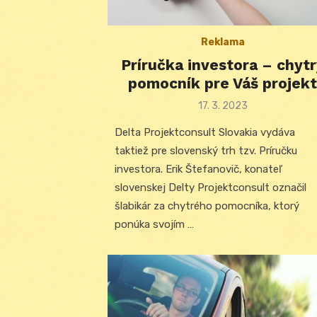
Reklama
Príručka investora – chytr
pomocník pre Váš projekt
Posted
17. 3. 2023
on
Delta Projektconsult Slovakia vydáva
taktiež pre slovenský trh tzv. Príručku
investora. Erik Štefanovič, konateľ
slovenskej Delty Projektconsult označil
šlabikár za chytrého pomocníka, ktorý
ponúka svojím …