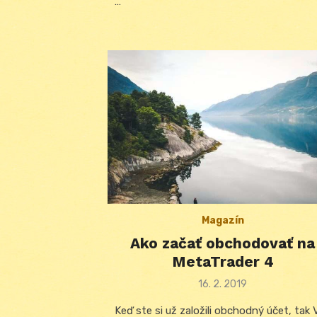
…
Magazín
Ako začať obchodovať na
MetaTrader 4
Posted
16. 2. 2019
on
Keď ste si už založili obchodný účet, tak 