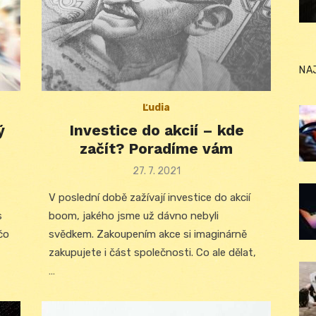
NA
Ľudia
ý
Investice do akcií – kde
začít? Poradíme vám
Posted
27. 7. 2021
on
V poslední době zažívají investice do akcií
s
boom, jakého jsme už dávno nebyli
čo
svědkem. Zakoupením akce si imaginárně
zakupujete i část společnosti. Co ale dělat,
…