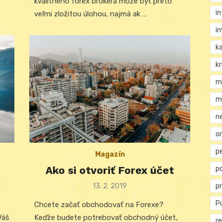
kvalitného forex brokera môže byť preto
i
veľmi zložitou úlohou, najmä ak …
i
k
kr
m
m
n
or
p
Magazín
Ako si otvoriť Forex účet
p
p
Posted
13. 2. 2019
on
Pu
Chcete začať obchodovať na Forexe?
Váš
Keďže budete potrebovať obchodný účet,
re