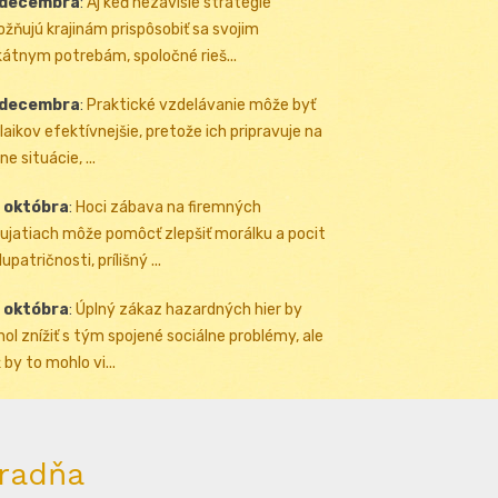
 decembra
:
Aj keď nezávislé stratégie
žňujú krajinám prispôsobiť sa svojim
kátnym potrebám, spoločné rieš...
 decembra
:
Praktické vzdelávanie môže byť
 laikov efektívnejšie, pretože ich pripravuje na
ne situácie, ...
 októbra
:
Hoci zábava na firemných
ujatiach môže pomôcť zlepšiť morálku a pocit
upatričnosti, prílišný ...
 októbra
:
Úplný zákaz hazardných hier by
ol znížiť s tým spojené sociálne problémy, ale
 by to mohlo vi...
radňa