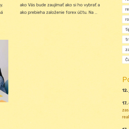
y.
ako Vás bude zaujímať ako si ho vybrať a
r
ná
ako prebieha založenie forex účtu. Na …
r
ti
t
za
Ča
P
12.
17.
zas
real