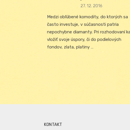
Posted
27. 12. 2016
on
Medzi obľúbené komodity, do ktorých sa
často investuje, v súčasnosti patria
nepochybne diamanty. Pri rozhodovaní k
vložiť svoje úspory, či do podielových
fondov, zlata, platiny …
KONTAKT