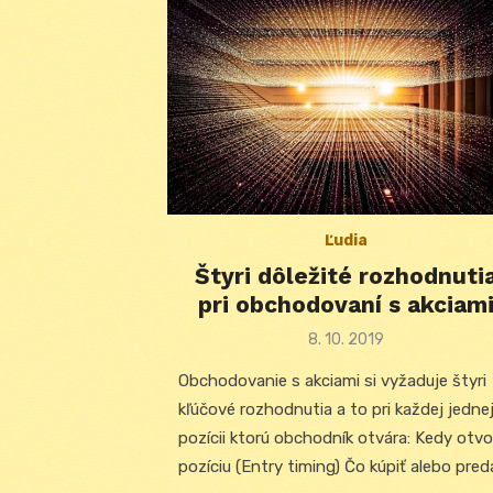
Ľudia
Štyri dôležité rozhodnuti
pri obchodovaní s akciam
Posted
8. 10. 2019
on
Obchodovanie s akciami si vyžaduje štyri
kľúčové rozhodnutia a to pri každej jedne
pozícii ktorú obchodník otvára: Kedy otvo
pozíciu (Entry timing) Čo kúpiť alebo pred