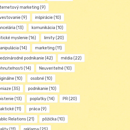
nternetový marketing
(9)
nvestovanie
(9)
inšpirácie
(10)
ancelária
(13)
komunikácia
(10)
itické myslenie
(16)
limity
(20)
anipulácia
(14)
marketing
(11)
edzinárodné podnikanie
(42)
média
(22)
ehnuteľnosti
(14)
Neuveriteľné
(10)
iginálne
(10)
osobné
(10)
eniaze
(35)
podnikanie
(10)
oistenie
(13)
poplatky
(14)
PR
(20)
raktické
(11)
práca
(9)
blic Relations
(21)
pôžička
(10)
ality
(11)
reklama
(25)