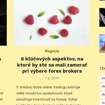
Magazín
a
6 kľúčových aspektov, na
i
ktoré by ste sa mali zamerať
TÉ
pri výbere forex brokera
b
Posted
7. 6. 2019
on
d
j
V dnešnej dobe online tradingu existuje
riť
veľké množstvo spoločností, ktoré
d
ať
umožňujú investovať na forexe. Výber
e