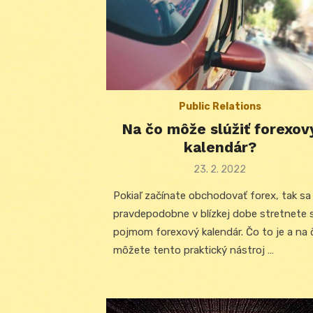
Public Relations
Na čo môže slúžiť forexov
kalendár?
Posted
23. 2. 2022
on
Pokiaľ začínate obchodovať forex, tak sa
pravdepodobne v blízkej dobe stretnete 
pojmom forexový kalendár. Čo to je a na 
môžete tento praktický nástroj …