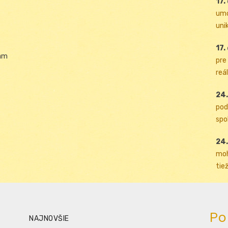
17.
umo
uni
17.
am
pre
reál
24.
pod
spol
24.
moh
tiež
Po
NAJNOVŠIE