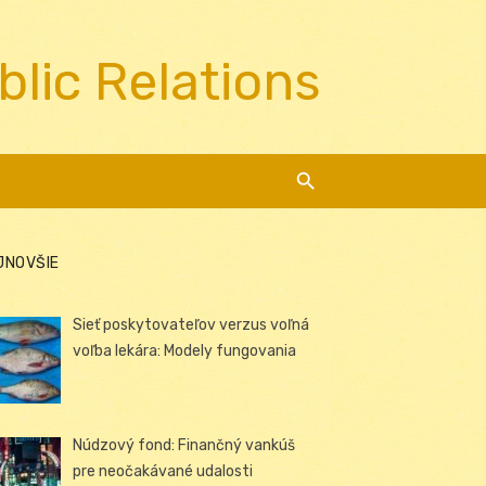
blic Relations
JNOVŠIE
Sieť poskytovateľov verzus voľná
voľba lekára: Modely fungovania
Núdzový fond: Finančný vankúš
pre neočakávané udalosti