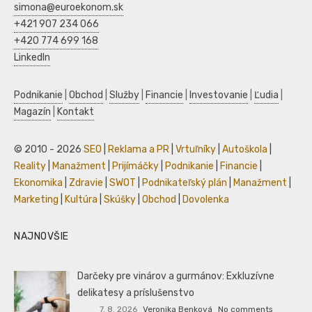
simona@euroekonom.sk
+421 907 234 066
+420 774 699 168
LinkedIn
Podnikanie
|
Obchod
|
Služby
|
Financie
|
Investovanie
|
Ľudia
|
Magazín
|
Kontakt
© 2010 - 2026
SEO
|
Reklama a PR
|
Vrtuľníky
|
Autoškola
|
Reality
|
Manažment
|
Prijímáčky
|
Podnikanie
|
Financie
|
Ekonomika
|
Zdravie
|
SWOT
|
Podnikateľský plán
|
Manažment
|
Marketing
|
Kultúra
|
Skúšky
|
Obchod
|
Dovolenka
NAJNOVŠIE
Darčeky pre vinárov a gurmánov: Exkluzívne
delikatesy a príslušenstvo
7. 8. 2026
Veronika Benková
No comments