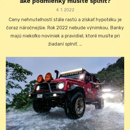
aké podmienky musíte splniť?
Posted
4. 1. 2022
on
Ceny nehnuteľností stále rastú a získať hypotéku je
čoraz náročnejšie. Rok 2022 nebude výnimkou. Banky
majú niekoľko noviniek a pravidiel, ktoré musíte pri
žiadaní splniť. …