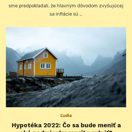
sme predpokladali, že hlavným dôvodom zvyšujúcej
sa inflácie sú …
Ľudia
Hypotéka 2022: Čo sa bude meniť a