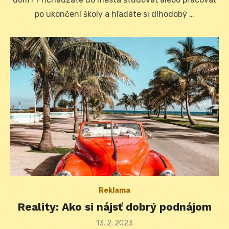
po ukončení školy a hľadáte si dlhodobý …
Reklama
Reality: Ako si nájsť dobrý podnájom
Posted
13. 2. 2023