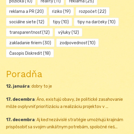
pôžička
(10)
reality
(11)
reklama
(25)
reklama a PR
(20)
riziko
(19)
rozpočet
(22)
sociálne siete
(12)
tipy
(10)
tipy na darčeky
(10)
transparentnosť
(12)
výluky
(12)
zakladanie firiem
(30)
zodpovednosť
(10)
Časopis Diskredit
(18)
Poradňa
12. januára
:
dobry to je
17. decembra
:
Áno, existujú obavy, že politické zasahovanie
môže ovplyvniť prioritizáciu a realizáciu projektov v ...
17. decembra
:
Aj keď nezávislé stratégie umožňujú krajinám
prispôsobiť sa svojim unikátnym potrebám, spoločné rieš...