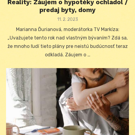
Reality: Záujem o hypotéky ochladol /
predaj byty, domy
Posted
11. 2. 2023
on
Marianna Ďurianová, moderátorka TV Markíza:
„Uvažujete tento rok nad vlastným bývaním? Zdá sa,
že mnoho ľudí tieto plány pre neistú budúcnosť teraz
odkladá. Záujem o …