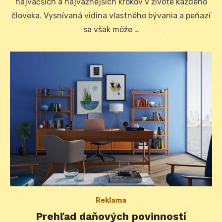
najväčších a najvážnejších krokov v živote každého
človeka. Vysnívaná vidina vlastného bývania a peňazí
sa však môže …
Reklama
Prehľad daňových povinností