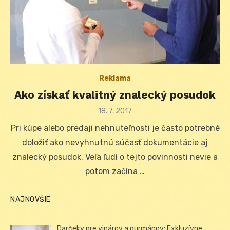
Reklama
Ako získať kvalitný znalecký posudok
Posted
18. 7. 2017
on
Pri kúpe alebo predaji nehnuteľnosti je často potrebné
doložiť ako nevyhnutnú súčasť dokumentácie aj
znalecký posudok. Veľa ľudí o tejto povinnosti nevie a
potom začína …
NAJNOVŠIE
Darčeky pre vinárov a gurmánov: Exkluzívne