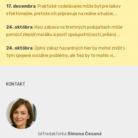
17. decembra
:
Praktické vzdelávanie môže byť pre laikov
efektívnejšie, pretože ich pripravuje na reálne situácie, ...
24. októbra
:
Hoci zábava na firemných podujatiach môže
pomôcť zlepšiť morálku a pocit spolupatričnosti, prílišný ...
24. októbra
:
Úplný zákaz hazardných hier by mohol znížiť s
tým spojené sociálne problémy, ale tiež by to mohlo vi...
KONTAKT
šéfredaktorka
Simona Česaná