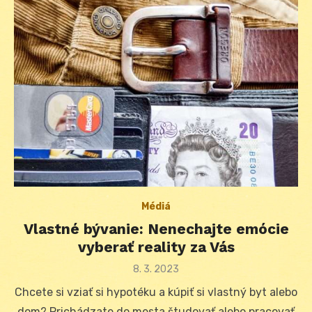
Médiá
Vlastné bývanie: Nenechajte emócie
vyberať reality za Vás
Posted
8. 3. 2023
on
Chcete si vziať si hypotéku a kúpiť si vlastný byt alebo
dom? Prichádzate do mesta študovať alebo pracovať