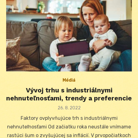
Médiá
Vývoj trhu s industriálnymi
nehnuteľnosťami, trendy a preferencie
Posted
26. 8. 2022
on
Faktory ovplyvňujúce trh s industriálnymi
nehnuteľnosťami Od začiatku roka neustále vnímame
rastúci šum o zvyšujúcej sa inflácií. V prvopočiatkoch