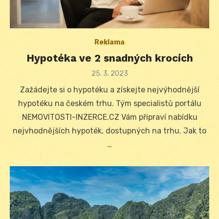
Reklama
Hypotéka ve 2 snadných krocích
Posted
25. 3. 2023
on
Zažádejte si o hypotéku a získejte nejvýhodnější
hypotéku na českém trhu. Tým specialistů portálu
NEMOVITOSTI-INZERCE.CZ Vám připraví nabídku
nejvhodnějších hypoték, dostupných na trhu. Jak to
…