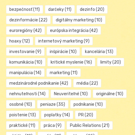
bezpečnosť
(11)
darčeky
(11)
dezinfo
(20)
dezinformácie
(22)
digitálny marketing
(10)
euroregióny
(42)
európska integrácia
(42)
hoaxy
(12)
internetový marketing
(9)
investovanie
(9)
inšpirácie
(10)
kancelária
(13)
komunikácia
(10)
kritické myslenie
(16)
limity
(20)
manipulácia
(14)
marketing
(11)
medzinárodné podnikanie
(42)
média
(22)
nehnuteľnosti
(14)
Neuveriteľné
(10)
originálne
(10)
osobné
(10)
peniaze
(35)
podnikanie
(10)
poistenie
(13)
poplatky
(14)
PR
(20)
praktické
(11)
práca
(9)
Public Relations
(21)