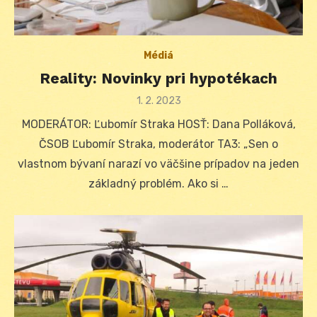
Médiá
Reality: Novinky pri hypotékach
Posted
1. 2. 2023
on
MODERÁTOR: Ľubomír Straka HOSŤ: Dana Polláková,
ČSOB Ľubomír Straka, moderátor TA3: „Sen o
vlastnom bývaní narazí vo väčšine prípadov na jeden
základný problém. Ako si …