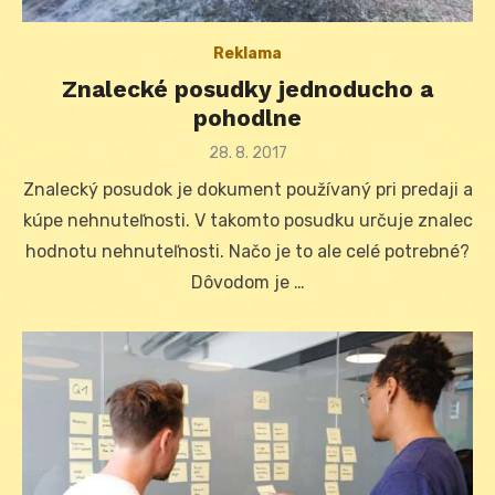
Reklama
Znalecké posudky jednoducho a
pohodlne
Posted
28. 8. 2017
on
Znalecký posudok je dokument používaný pri predaji a
kúpe nehnuteľnosti. V takomto posudku určuje znalec
hodnotu nehnuteľnosti. Načo je to ale celé potrebné?
Dôvodom je …