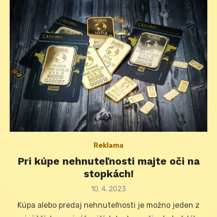
Reklama
Pri kúpe nehnuteľnosti majte oči na
stopkách!
Posted
10. 4. 2023
on
Kúpa alebo predaj nehnuteľnosti je možno jeden z