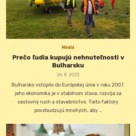
Médiá
Prečo ľudia kupujú nehnuteľnosti v
Bulharsku
Posted
26. 8. 2022
on
Bulharsko vstúpilo do Európskej únie v roku 2007,
jeho ekonomika je v stabilnom stave, rozvíja sa
cestovný ruch a stavebníctvo. Tieto faktory
povzbudzujú mnohých, aby …