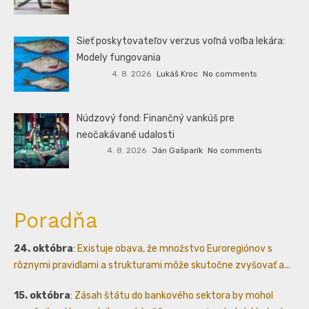
Sieť poskytovateľov verzus voľná voľba lekára:
Modely fungovania
4. 8. 2026
Lukáš Kroc
No comments
Núdzový fond: Finančný vankúš pre
neočakávané udalosti
4. 8. 2026
Ján Gašparík
No comments
Poradňa
24. októbra
:
Existuje obava, že množstvo Euroregiónov s
rôznymi pravidlami a strukturami môže skutočne zvyšovať a...
15. októbra
:
Zásah štátu do bankového sektora by mohol