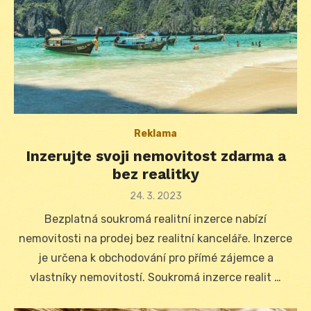
Reklama
Inzerujte svoji nemovitost zdarma a
bez realitky
Posted
24. 3. 2023
on
Bezplatná soukromá realitní inzerce nabízí
nemovitosti na prodej bez realitní kanceláře. Inzerce
je určena k obchodování pro přímé zájemce a
vlastníky nemovitostí. Soukromá inzerce realit …