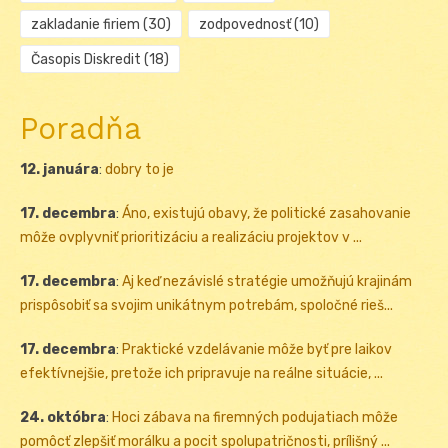
zakladanie firiem
(30)
zodpovednosť
(10)
Časopis Diskredit
(18)
Poradňa
12. januára
:
dobry to je
17. decembra
:
Áno, existujú obavy, že politické zasahovanie
môže ovplyvniť prioritizáciu a realizáciu projektov v ...
17. decembra
:
Aj keď nezávislé stratégie umožňujú krajinám
prispôsobiť sa svojim unikátnym potrebám, spoločné rieš...
17. decembra
:
Praktické vzdelávanie môže byť pre laikov
efektívnejšie, pretože ich pripravuje na reálne situácie, ...
24. októbra
:
Hoci zábava na firemných podujatiach môže
pomôcť zlepšiť morálku a pocit spolupatričnosti, prílišný ...