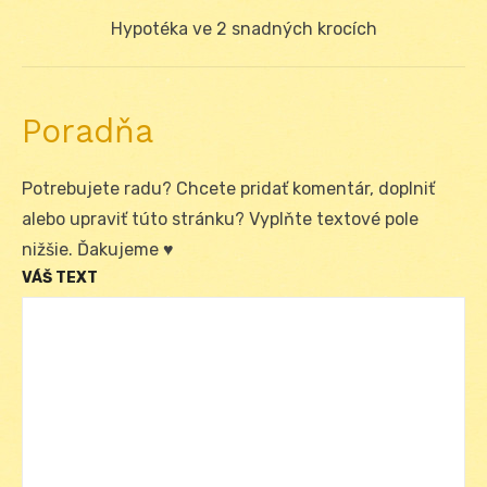
článku
Next
Hypotéka ve 2 snadných krocích
post:
Poradňa
Potrebujete radu? Chcete pridať komentár, doplniť
alebo upraviť túto stránku? Vyplňte textové pole
nižšie. Ďakujeme ♥
VÁŠ TEXT