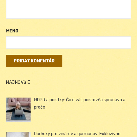
MENO
NAJNOVŠIE
GDPR a poistky: Čo o vás poisťovňa spracúva a
prečo
Darčeky pre vinárov a gurmánov: Exkluzívne