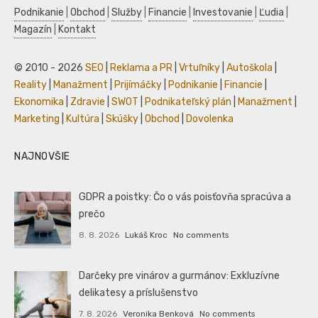
Podnikanie
|
Obchod
|
Služby
|
Financie
|
Investovanie
|
Ľudia
|
Magazín
|
Kontakt
© 2010 - 2026
SEO
|
Reklama a PR
|
Vrtuľníky
|
Autoškola
|
Reality
|
Manažment
|
Prijímáčky
|
Podnikanie
|
Financie
|
Ekonomika
|
Zdravie
|
SWOT
|
Podnikateľský plán
|
Manažment
|
Marketing
|
Kultúra
|
Skúšky
|
Obchod
|
Dovolenka
NAJNOVŠIE
GDPR a poistky: Čo o vás poisťovňa spracúva a
prečo
8. 8. 2026
Lukáš Kroc
No comments
Darčeky pre vinárov a gurmánov: Exkluzívne
delikatesy a príslušenstvo
7. 8. 2026
Veronika Benková
No comments