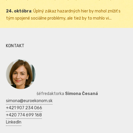
24. októbra
:
Úplný zákaz hazardných hier by mohol znížiť s
tým spojené sociálne problémy, ale tiež by to mohlo vi...
KONTAKT
šéfredaktorka
Simona Česaná
simona@euroekonom.sk
+421 907 234 066
+420 774 699 168
LinkedIn