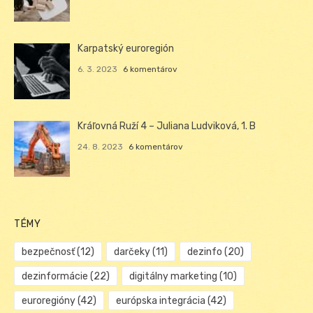
Karpatský euroregión
6. 3. 2023
6 komentárov
Kráľovná Ruží 4 – Juliana Ludviková, 1. B
24. 8. 2023
6 komentárov
TÉMY
bezpečnosť
(12)
darčeky
(11)
dezinfo
(20)
dezinformácie
(22)
digitálny marketing
(10)
euroregióny
(42)
európska integrácia
(42)