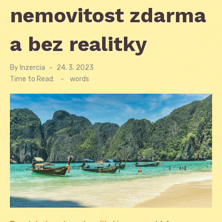
nemovitost zdarma
a bez realitky
By
Inzercia
Posted
24. 3. 2023
on
Time to Read:
-
words