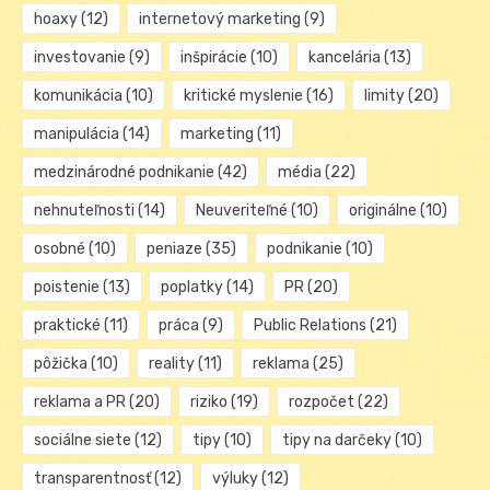
hoaxy
(12)
internetový marketing
(9)
investovanie
(9)
inšpirácie
(10)
kancelária
(13)
komunikácia
(10)
kritické myslenie
(16)
limity
(20)
manipulácia
(14)
marketing
(11)
medzinárodné podnikanie
(42)
média
(22)
nehnuteľnosti
(14)
Neuveriteľné
(10)
originálne
(10)
osobné
(10)
peniaze
(35)
podnikanie
(10)
poistenie
(13)
poplatky
(14)
PR
(20)
praktické
(11)
práca
(9)
Public Relations
(21)
pôžička
(10)
reality
(11)
reklama
(25)
reklama a PR
(20)
riziko
(19)
rozpočet
(22)
sociálne siete
(12)
tipy
(10)
tipy na darčeky
(10)
transparentnosť
(12)
výluky
(12)