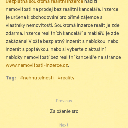
Bezplatná soukromá realitní inzerce
nabízí
nemovitosti na prodej bez realitní kanceláře. Inzerce
je určena k obchodování pro přímé zájemce a
vlastníky nemovitostí. Soukromá inzerce realit je zde
zdarma. Inzerce realitních kanceláří a makléřů je zde
zakázána! Vložte bezplatný inzerát s nabídkou, nebo
inzerát s poptávkou, nebo si vyberte z aktuální
nabídky nemovitostí bez realitní kanceláře na stránce
www.nemovitosti-inzerce.cz
.
Tag:
nehnuteľnosti
reality
Previous
Navigácia
Previous
Založenie sro
v
post:
Next