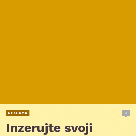
REKLAMA
0
Inzerujte svoji