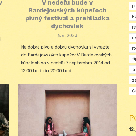
v
V nedeľu bude v
p
e
Bardejovských kúpeľoch
Pu
pivný festival a prehliadka
dychoviek
re
Posted
6. 6. 2023
r
i
on
Na dobré pivo a dobrú dychovku si vyrazte
r
do Bardejovských kúpeľov V Bardejovských
ti
kúpeľoch sa v nedeľu 7.septembra 2014 od
t
12.00 hod. do 20.00 hod. …
za
Ča
P
12.