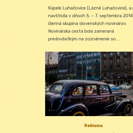
on
Kúpele Luhačovice (Lázně Luhačovice), a.
navštívila v dňoch 5. – 7. septembra 201
členná skupina slovenských novinárov.
Novinárska cesta bola zameraná
predovšetkým na zoznámenie so …
Reklama