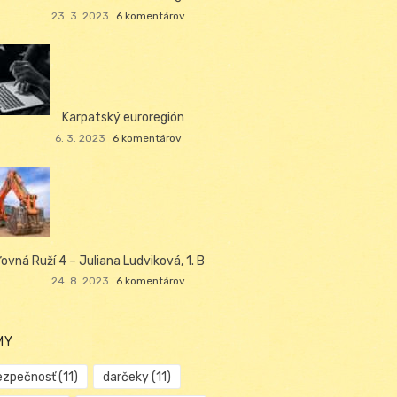
23. 3. 2023
6 komentárov
Karpatský euroregión
6. 3. 2023
6 komentárov
ľovná Ruží 4 – Juliana Ludviková, 1. B
24. 8. 2023
6 komentárov
MY
ezpečnosť
(11)
darčeky
(11)