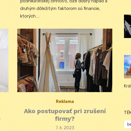
podnikateľskej činnosti, čiže dobrý nápad a
druhým dôležitým faktorom sú financie,
ktorých …
Krá
Reklama
Ako postupovať pri zrušení
TÉ
e
firmy?
b
Posted
7. 6. 2023