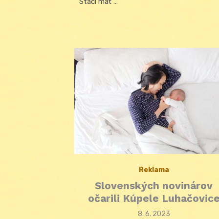
Stačí mať …
Reklama
Slovenských novinárov
očarili Kúpele Luhačovic
Posted
8. 6. 2023