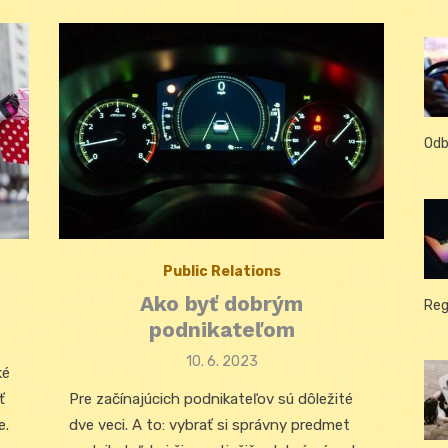
Odb
Public Relations
Ako byť dobrým
Reg
podnikateľom
Posted
10. 6. 2023
ké
on
ť
Pre začínajúcich podnikateľov sú dôležité
e.
dve veci. A to: vybrať si správny predmet