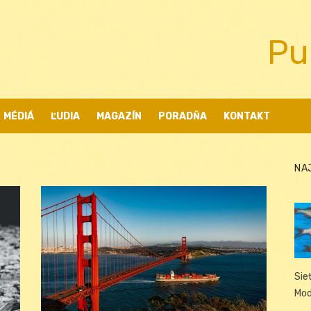
Pu
MÉDIÁ
ĽUDIA
MAGAZÍN
PORADŇA
KONTAKT
NA
Sie
Mod