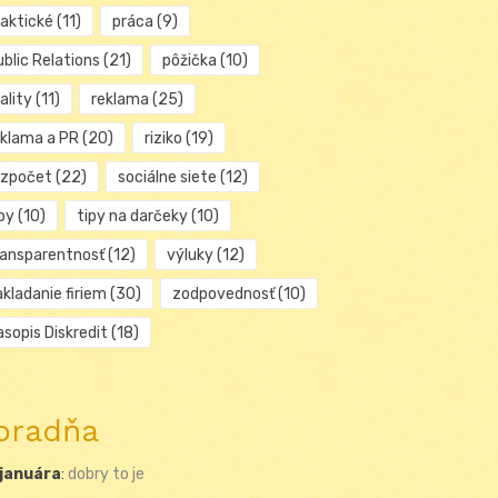
raktické
(11)
práca
(9)
blic Relations
(21)
pôžička
(10)
ality
(11)
reklama
(25)
eklama a PR
(20)
riziko
(19)
ozpočet
(22)
sociálne siete
(12)
py
(10)
tipy na darčeky
(10)
ransparentnosť
(12)
výluky
(12)
kladanie firiem
(30)
zodpovednosť
(10)
sopis Diskredit
(18)
oradňa
 januára
:
dobry to je