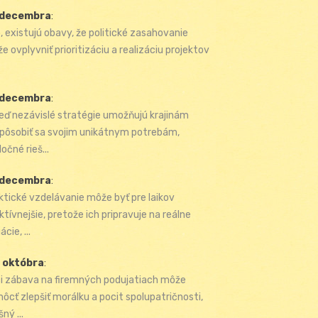
 decembra
:
, existujú obavy, že politické zasahovanie
e ovplyvniť prioritizáciu a realizáciu projektov
 decembra
:
keď nezávislé stratégie umožňujú krajinám
spôsobiť sa svojim unikátnym potrebám,
očné rieš...
 decembra
:
ktické vzdelávanie môže byť pre laikov
ktívnejšie, pretože ich pripravuje na reálne
ácie, ...
 októbra
:
i zábava na firemných podujatiach môže
ôcť zlepšiť morálku a pocit spolupatričnosti,
šný ...