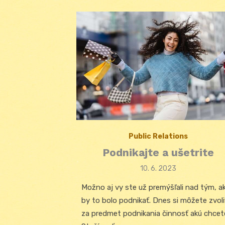
Public Relations
Podnikajte a ušetrite
Posted
10. 6. 2023
on
Možno aj vy ste už premýšľali nad tým, a
by to bolo podnikať. Dnes si môžete zvoli
za predmet podnikania činnosť akú chcet