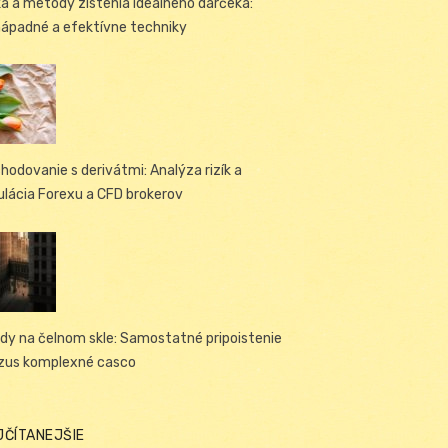
ka a metódy zistenia ideálneho darčeka:
ápadné a efektívne techniky
hodovanie s derivátmi: Analýza rizík a
ulácia Forexu a CFD brokerov
dy na čelnom skle: Samostatné pripoistenie
zus komplexné casco
JČÍTANEJŠIE