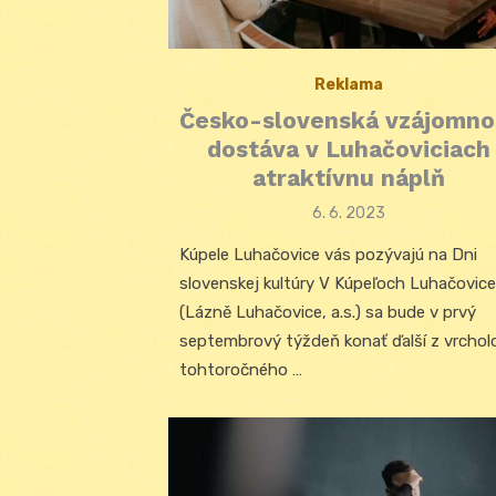
Reklama
Česko-slovenská vzájomno
dostáva v Luhačoviciach
atraktívnu náplň
Posted
6. 6. 2023
on
Kúpele Luhačovice vás pozývajú na Dni
slovenskej kultúry V Kúpeľoch Luhačovice
(Lázně Luhačovice, a.s.) sa bude v prvý
septembrový týždeň konať ďalší z vrchol
tohtoročného …