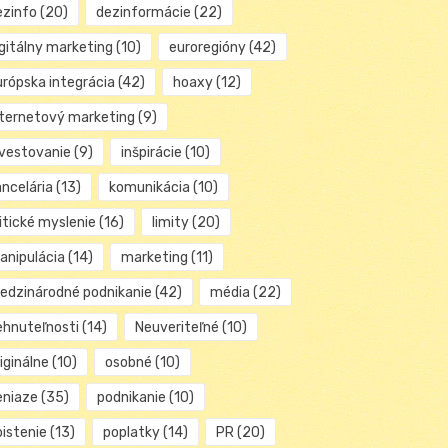
ezinfo
(20)
dezinformácie
(22)
igitálny marketing
(10)
euroregióny
(42)
urópska integrácia
(42)
hoaxy
(12)
nternetový marketing
(9)
nvestovanie
(9)
inšpirácie
(10)
ancelária
(13)
komunikácia
(10)
itické myslenie
(16)
limity
(20)
anipulácia
(14)
marketing
(11)
edzinárodné podnikanie
(42)
média
(22)
ehnuteľnosti
(14)
Neuveriteľné
(10)
iginálne
(10)
osobné
(10)
eniaze
(35)
podnikanie
(10)
oistenie
(13)
poplatky
(14)
PR
(20)