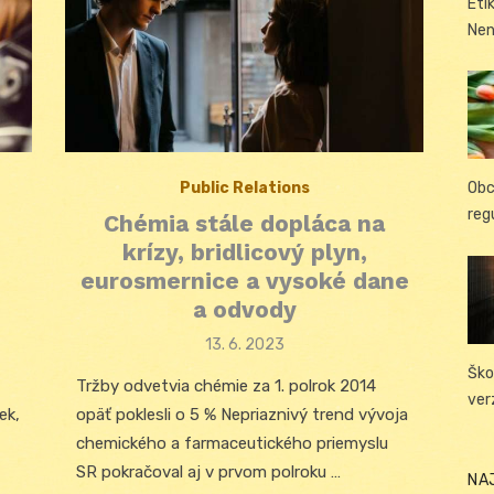
Eti
Nen
Public Relations
Obc
reg
Chémia stále dopláca na
krízy, bridlicový plyn,
eurosmernice a vysoké dane
a odvody
Posted
13. 6. 2023
on
Ško
Tržby odvetvia chémie za 1. polrok 2014
ver
ek,
opäť poklesli o 5 % Nepriaznivý trend vývoja
chemického a farmaceutického priemyslu
SR pokračoval aj v prvom polroku …
NA