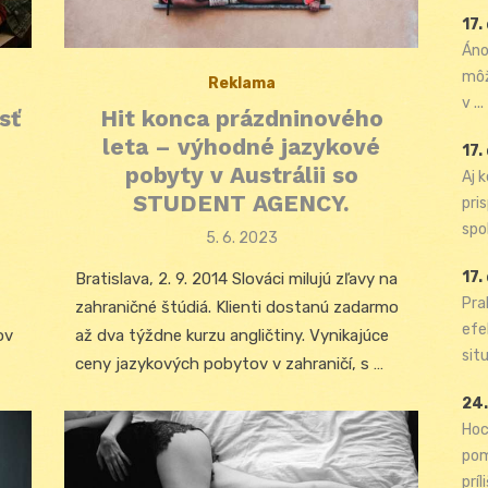
17.
Áno
môž
Reklama
v ...
sť
Hit konca prázdninového
leta – výhodné jazykové
17.
pobyty v Austrálii so
Aj 
STUDENT AGENCY.
pri
spol
Posted
5. 6. 2023
on
17.
Bratislava, 2. 9. 2014 Slováci milujú zľavy na
Pra
zahraničné štúdiá. Klienti dostanú zadarmo
efe
ov
až dva týždne kurzu angličtiny. Vynikajúce
situ
ceny jazykových pobytov v zahraničí, s …
24.
Hoc
pom
príli