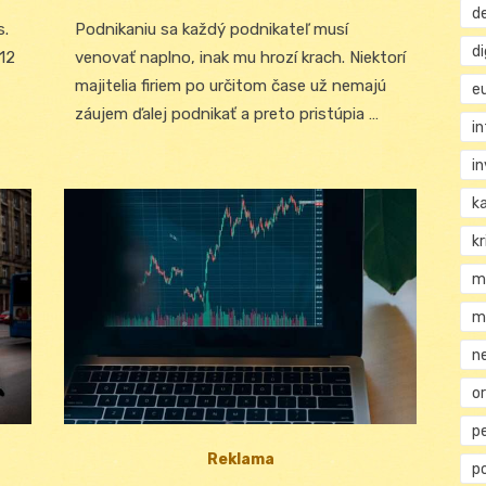
on
d
s.
Podnikaniu sa každý podnikateľ musí
d
412
venovať naplno, inak mu hrozí krach. Niektorí
majitelia firiem po určitom čase už nemajú
e
záujem ďalej podnikať a preto pristúpia …
i
i
k
kr
m
m
n
or
p
Reklama
p