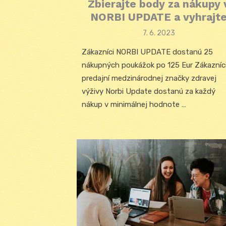
Zbierajte body za nákupy 
NORBI UPDATE a vyhrajt
Posted
7. 6. 2023
on
Zákazníci NORBI UPDATE dostanú 25
nákupných poukážok po 125 Eur Zákazníc
predajní medzinárodnej značky zdravej
výživy Norbi Update dostanú za každý
nákup v minimálnej hodnote …