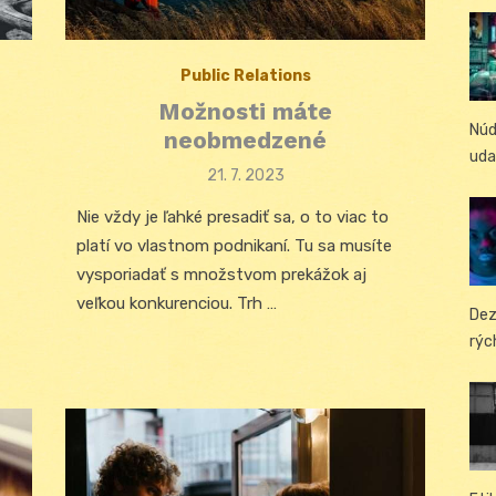
Public Relations
Možnosti máte
Núd
neobmedzené
uda
Posted
21. 7. 2023
on
Nie vždy je ľahké presadiť sa, o to viac to
platí vo vlastnom podnikaní. Tu sa musíte
vysporiadať s množstvom prekážok aj
veľkou konkurenciou. Trh …
Dez
rýc