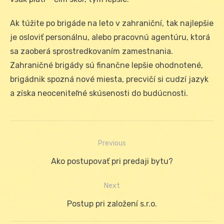
Ak túžite po brigáde na leto v zahraniční, tak najlepšie
je osloviť personálnu, alebo pracovnú agentúru, ktorá
sa zaoberá sprostredkovaním zamestnania.
Zahraničné brigády sú finančne lepšie ohodnotené,
brigádnik spozná nové miesta, precvičí si cudzí jazyk
a získa neoceniteľné skúsenosti do budúcnosti.
Previous
Navigácia
Previous
Ako postupovať pri predaji bytu?
v
post:
Next
článku
Next
Postup pri založení s.r.o.
post: