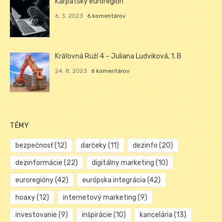
Karpatský euroregión
6. 3. 2023
6 komentárov
Kráľovná Ruží 4 – Juliana Ludviková, 1. B
24. 8. 2023
6 komentárov
TÉMY
bezpečnosť
(12)
darčeky
(11)
dezinfo
(20)
dezinformácie
(22)
digitálny marketing
(10)
euroregióny
(42)
európska integrácia
(42)
hoaxy
(12)
internetový marketing
(9)
investovanie
(9)
inšpirácie
(10)
kancelária
(13)