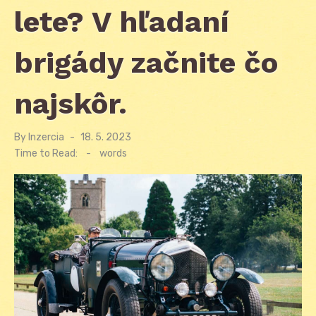
lete? V hľadaní
brigády začnite čo
najskôr.
By
Inzercia
Posted
18. 5. 2023
on
Time to Read:
-
words