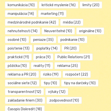
komunikácia
(10)
kritické myslenie
(16)
limity
(20)
manipulácia
(14)
marketing
(11)
medzinárodné podnikanie
(42)
média
(22)
nehnuteľnosti
(14)
Neuveriteľné
(10)
originálne
(10)
osobné
(10)
peniaze
(35)
podnikanie
(10)
poistenie
(13)
poplatky
(14)
PR
(20)
praktické
(11)
práca
(9)
Public Relations
(21)
pôžička
(10)
reality
(11)
reklama
(25)
reklama a PR
(20)
riziko
(19)
rozpočet
(22)
sociálne siete
(12)
tipy
(10)
tipy na darčeky
(10)
transparentnosť
(12)
výluky
(12)
zakladanie firiem
(30)
zodpovednosť
(10)
Časopis Diskredit
(18)