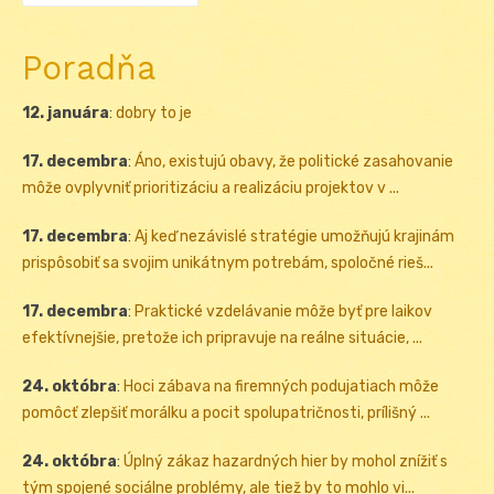
Poradňa
12. januára
:
dobry to je
17. decembra
:
Áno, existujú obavy, že politické zasahovanie
môže ovplyvniť prioritizáciu a realizáciu projektov v ...
17. decembra
:
Aj keď nezávislé stratégie umožňujú krajinám
prispôsobiť sa svojim unikátnym potrebám, spoločné rieš...
17. decembra
:
Praktické vzdelávanie môže byť pre laikov
efektívnejšie, pretože ich pripravuje na reálne situácie, ...
24. októbra
:
Hoci zábava na firemných podujatiach môže
pomôcť zlepšiť morálku a pocit spolupatričnosti, prílišný ...
24. októbra
:
Úplný zákaz hazardných hier by mohol znížiť s
tým spojené sociálne problémy, ale tiež by to mohlo vi...