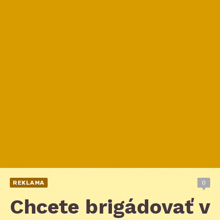
REKLAMA
0
Chcete brigádovať v