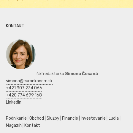
KONTAKT
šéfredaktorka
Simona Česaná
simona@euroekonom.sk
+421 907 234 066
+420 774 699 168
LinkedIn
Podnikanie
|
Obchod
|
Služby
|
Financie
|
Investovanie
|
Ľudia
|
Magazín
|
Kontakt