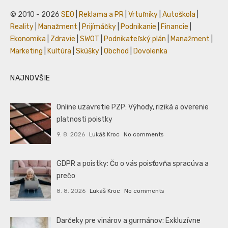
© 2010 - 2026
SEO
|
Reklama a PR
|
Vrtuľníky
|
Autoškola
|
Reality
|
Manažment
|
Prijímáčky
|
Podnikanie
|
Financie
|
Ekonomika
|
Zdravie
|
SWOT
|
Podnikateľský plán
|
Manažment
|
Marketing
|
Kultúra
|
Skúšky
|
Obchod
|
Dovolenka
NAJNOVŠIE
Online uzavretie PZP: Výhody, riziká a overenie
platnosti poistky
9. 8. 2026
Lukáš Kroc
No comments
GDPR a poistky: Čo o vás poisťovňa spracúva a
prečo
8. 8. 2026
Lukáš Kroc
No comments
Darčeky pre vinárov a gurmánov: Exkluzívne