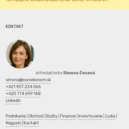
KONTAKT
šéfredaktorka
Simona Česaná
simona@euroekonom.sk
+421 907 234 066
+420 774 699 168
LinkedIn
Podnikanie
|
Obchod
|
Služby
|
Financie
|
Investovanie
|
Ľudia
|
Magazín
|
Kontakt