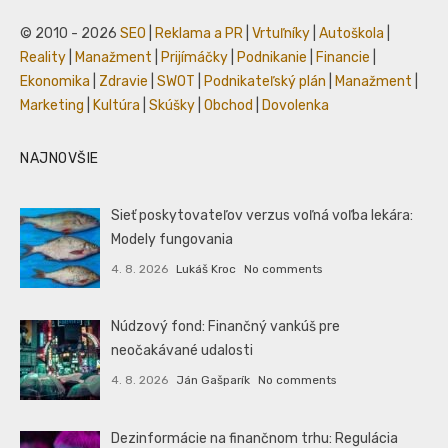
© 2010 - 2026
SEO
|
Reklama a PR
|
Vrtuľníky
|
Autoškola
|
Reality
|
Manažment
|
Prijímáčky
|
Podnikanie
|
Financie
|
Ekonomika
|
Zdravie
|
SWOT
|
Podnikateľský plán
|
Manažment
|
Marketing
|
Kultúra
|
Skúšky
|
Obchod
|
Dovolenka
NAJNOVŠIE
Sieť poskytovateľov verzus voľná voľba lekára:
Modely fungovania
4. 8. 2026
Lukáš Kroc
No comments
Núdzový fond: Finančný vankúš pre
neočakávané udalosti
4. 8. 2026
Ján Gašparík
No comments
Dezinformácie na finančnom trhu: Regulácia