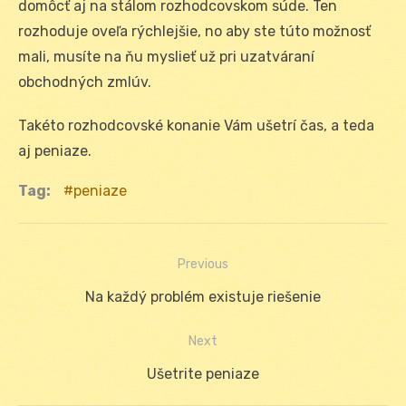
domôcť aj na stálom rozhodcovskom súde. Ten
rozhoduje oveľa rýchlejšie, no aby ste túto možnosť
mali, musíte na ňu myslieť už pri uzatváraní
obchodných zmlúv.
Takéto rozhodcovské konanie Vám ušetrí čas, a teda
aj peniaze.
Tag:
peniaze
Previous
Navigácia
Previous
Na každý problém existuje riešenie
v
post:
Next
článku
Next
Ušetrite peniaze
post: