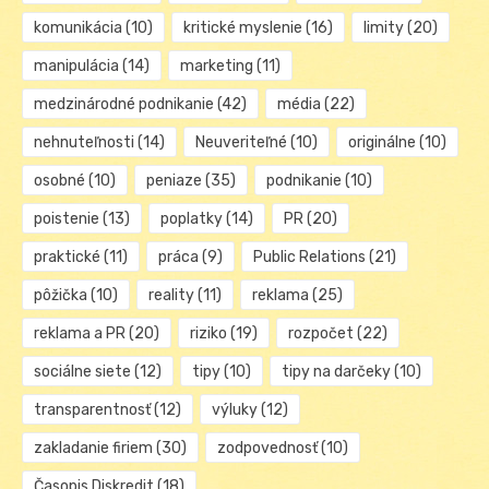
komunikácia
(10)
kritické myslenie
(16)
limity
(20)
manipulácia
(14)
marketing
(11)
medzinárodné podnikanie
(42)
média
(22)
nehnuteľnosti
(14)
Neuveriteľné
(10)
originálne
(10)
osobné
(10)
peniaze
(35)
podnikanie
(10)
poistenie
(13)
poplatky
(14)
PR
(20)
praktické
(11)
práca
(9)
Public Relations
(21)
pôžička
(10)
reality
(11)
reklama
(25)
reklama a PR
(20)
riziko
(19)
rozpočet
(22)
sociálne siete
(12)
tipy
(10)
tipy na darčeky
(10)
transparentnosť
(12)
výluky
(12)
zakladanie firiem
(30)
zodpovednosť
(10)
Časopis Diskredit
(18)