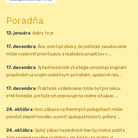
Poradňa
12. januára
:
dobry to je
17. decembra
:
Áno, existujú obavy, že politické zasahovanie
môže ovplyvniť prioritizáciu a realizáciu projektov v ...
17. decembra
:
Aj keď nezávislé stratégie umožňujú krajinám
prispôsobiť sa svojim unikátnym potrebám, spoločné rieš...
17. decembra
:
Praktické vzdelávanie môže byť pre laikov
efektívnejšie, pretože ich pripravuje na reálne situácie, ...
24. októbra
:
Hoci zábava na firemných podujatiach môže
pomôcť zlepšiť morálku a pocit spolupatričnosti, prílišný ...
24. októbra
:
Úplný zákaz hazardných hier by mohol znížiť s
tým spojené sociálne problémy, ale tiež by to mohlo vi...