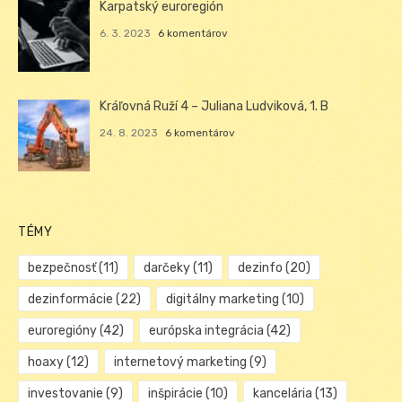
Karpatský euroregión
6. 3. 2023
6 komentárov
Kráľovná Ruží 4 – Juliana Ludviková, 1. B
24. 8. 2023
6 komentárov
TÉMY
bezpečnosť
(11)
darčeky
(11)
dezinfo
(20)
dezinformácie
(22)
digitálny marketing
(10)
euroregióny
(42)
európska integrácia
(42)
hoaxy
(12)
internetový marketing
(9)
investovanie
(9)
inšpirácie
(10)
kancelária
(13)