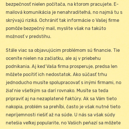
bezpečnosť nielen počítača, na ktorom pracujete. E-
mailová komunikácia je nenahraditeľná, no najmä tu s
skrývajú riziká. Ochrániť tak informácie o Vašej firme
pomôže bezpečný mail, myslite však na takúto
možnosť v predstihu.
Stále viac sa objavujúcim problémom sú financie. Tie
oceníte nielen na začiatku, ale aj v priebehu
podnikania. Aj keď Vaša firma prosperuje, predsa len
môžete pocítiť ich nedostatok. Ako súčasť trhu
jednoducho musíte spolupracovať s inými firmami, no
žiaľ nie všetkým sa darí rovnako. Musíte sa teda
pripraviť aj na nezaplatené faktúry. Ak sa Vám tieto
nakopia, problém sa prehĺbi, často je však nutné tieto
nepríjemnosti riešiť až na súde. U nás sa však súdy
netešia veľkej popularite, no Vašich peňazí sa môžete