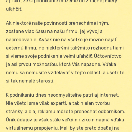
aj fakt, že si podnikanie môžeme do značnej miery
uľahčiť.
Ak niektoré naše povinnosti prenecháme iným,
zostane viac času na našu firmu, jej vývoj a
napredovanie. Avšak nie na všetko je možné najať
externú firmu, no niektorými takýmito rozhodnutiami
si vieme svoje podnikanie veľmi uľahčiť. Účtovníctvo
je asi prvou možnosťou, ktorá Vás napadne. Vďaka
nemu sa nemusíte vzdelávať v tejto oblasti a ušetríte
si tak nemalé starosti.
K podnikaniu dnes neodmysliteľne patrí aj internet.
Nie všetci sme však experti, a tak nielen tvorbu
stránky, ale aj reklamu môžete prenechať odborníkom.
Únik údajov je však stále veľkým rizikom najmä vďaka
virtuálnemu prepojeniu. Mali by ste preto dbať aj na