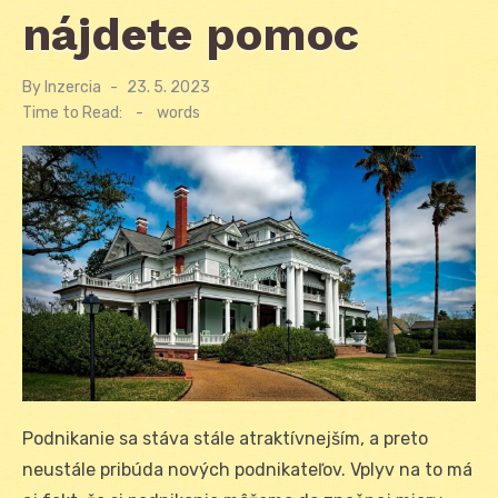
nájdete pomoc
By
Inzercia
Posted
23. 5. 2023
on
Time to Read:
-
words
Podnikanie sa stáva stále atraktívnejším, a preto
neustále pribúda nových podnikateľov. Vplyv na to má